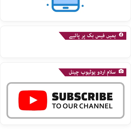
ہمیں فیس بک پر پائیے
سلام اردو یوٹیوب چینل