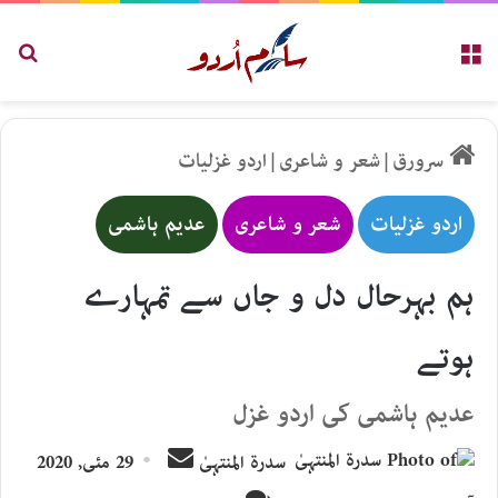
مینو
تلاش
سرورق
|
شعر و شاعری
|
اردو غزلیات
اردو غزلیات
شعر و شاعری
عدیم ہاشمی
ہم بہرحال دل و جاں سے تمہارے
ہوتے
عدیم ہاشمی کی اردو غزل
Send
سدرۃ المنتہیٰ
29 مئی, 2020
an