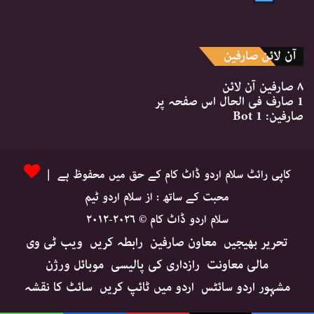
آن لائن صارفین
۸ صارفین
آن لائن
1 صارف
فی الحال اس صفحہ پر
صارفین:
1 Bot
کاپی رائٹ سلام اردو ڈاٹ کام کے حق میں محفوظ ہے |
محبت کے ساتھ : از سلام اردو ٹیم
سلام اردو ڈاٹ کام © ۲۰۲۶-۲۰۱۲
تحریر بھیجیں
معاون صارفین
رابطہ کریں
ویب ٹی وی
مالی معاونت
رازداری کی پالیسی
موبائل ورژن
مشہور اردو سائٹس
اردو میں ٹائپ کریں
سائٹ کا نقشہ