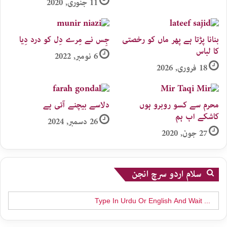
11 جنوری, 2020
بنانا پڑتا ہے پھر ماں کو رخصتی
جِس نے مِرے دِل کو درد دِیا
کا لباس
6 نومبر, 2022
18 فروری, 2026
محرم سے کسو روبرو ہوں
دلاسے بیچنے آتی ہے
کاشکے اب ہم
26 دسمبر, 2024
27 جون, 2020
سلام اردو سرچ انجن
Search
for: