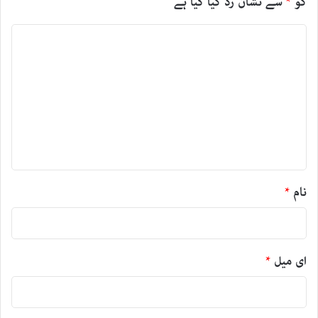
کو
*
سے نشان زد کیا گیا ہے
ت
ب
ص
ر
ہ
*
نام
*
ای میل
*