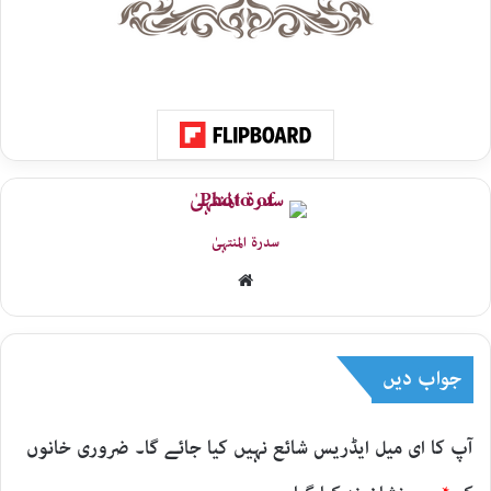
سدرۃ المنتہیٰ
Website
جواب دیں
آپ کا ای میل ایڈریس شائع نہیں کیا جائے گا۔
ضروری خانوں