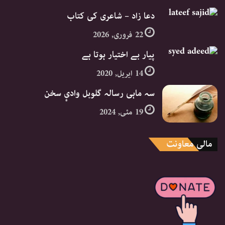
دعا زاد – شاعری کی کتاب
22 فروری, 2026
پیار بے اختیار ہوتا ہے
14 اپریل, 2020
سہ ماہی رسالہ گلوبل وادیٕ سخن
19 مئی, 2024
مالی معاونت