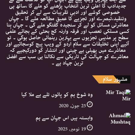
جدیدادب کا اعلیٰ ترین انتخاب پڑھنے کو ملے گا ،ساتھ ہی
خصوصی گوشے اور ادبی تقریبات سے لے کر تحقیق
وتنقید،تبصرے اور تجزیے کا عمیق مطالعہ ملے گا ۔ جہاں
معاشرتی مسائل کو لے کر سنجیدہ گفتگو ملے گی ۔ جہاں بِنا
کسی مسلکی تعصب اور فرقہ وارنہ کج بحثی کے بجائے علمی
سطح پر مذہبی تجزیوں سے بہترین رہنمائی حاصل ہوگی ۔ تو
آئیے اپنی تخلیقات سے سلام اردو کے ویب پیج کوسجائیے اور
معاشرے میں پھیلی بے چینی اور انتشار کو دورکیجیے کہ
معاشرے کو جہالت کی تاریکی سے نکالنا ہی سب سے افضل
ترین جہاد ہے ۔
مشہور سلام
وہ شوخ ہم کو پائوں تلے ہے ملا کیا
25 جون, 2020
وابستہ ہیں اس جہان سے ہم
19 نومبر, 2025