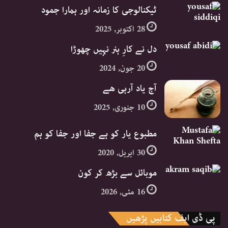
ٹیکنالوجی کا زمانہ اور ہمارا جمود
28 اکتوبر, 2025
دل نے کارِ ہنر نہیں چھوڑا
20 جون, 2024
آج یاد آرہی ھے
10 جنوری, 2025
مطبوع یار کو ہے جفا اور جفا کو ہم
30 اپریل, 2020
موبائل سے بڑھ کر کون
16 مئی, 2026
پی ڈی ایف کتابیں پڑھیں