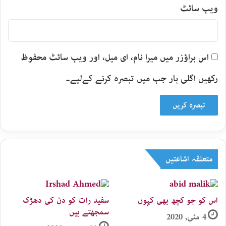
ویب‌ سائٹ
اس براؤزر میں میرا نام، ای میل، اور ویب سائٹ محفوظ
رکھیں اگلی بار جب میں تبصرہ کرنے کےلیے۔
متعلقہ اشاعتیں
اس کو جو کچھ بھی کہوں
سفید رات کو دن کی دھڑک
سمجھتے ہیں
4 مئی, 2020