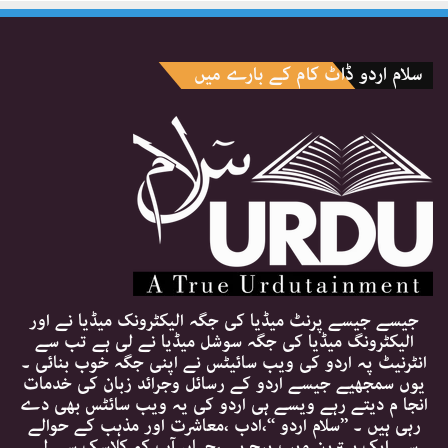
سلام اردو ڈاٹ کام کے بارے میں
جیسے جیسے پرنٹ میڈیا کی جگہ الیکٹرونک میڈیا نے اور
الیکٹرونگ میڈیا کی جگہ سوشل میڈیا نے لی ہے تب سے
انٹرنیٹ پہ اردو کی ویب سائیٹس نے اپنی جگہ خوب بنائی ۔
یوں سمجھیے جیسے اردو کے رسائل وجرائد زبان کی خدمات
انجا م دیتے رہے ویسے ہی اردو کی یہ ویب سائٹس بھی دے
رہی ہیں ۔ ’’سلام اردو ‘‘،ادب ،معاشرت اور مذہب کے حوالے
سے ایک بہترین ویب پیج ہے ،جہاں آپ کو کلاسک سے لے