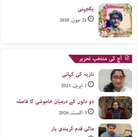
یکجہتی
21 جون, 2020
آج کی منتخب تحریر
نازیہ کی کہانی
1 اپریل, 2023
دو دلوں کے درمیان خاموشی کا فاصلہ
3 اگست, 2026
ماٹی قدم کریندی یار