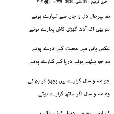
آخری ترمیم : 29 مئی, 2020
0
۴۰۳
email
ہم بہرحال دل و جاں سے تمہارے ہوتے
تم بھی اک آدھ گھڑی کاش ہمارے ہوتے
عکس پانی میں محبت کے اتارے ہوتے
ہم جو بیٹھے ہوئے دریا کے کنارے ہوتے
جو مہ و سال گزارے ہیں بچھڑ کر ہم نے
وہ مہ و سال اگر ساتھ گزارے ہوتے
کیا ابھی بیچ میں دیوار کوئی باقی ہے