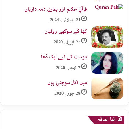
قرآنِ حکیم اور ہماری ذمہ داریاں
24 جولائی, 2024
کھا کے سوکھی روٹیاں
27 اپریل, 2020
دوست کے لیے ایک دُعا
7 نومبر, 2020
میں اکثر سوچتی ہوں
28 جون, 2020
نیا اضافہ