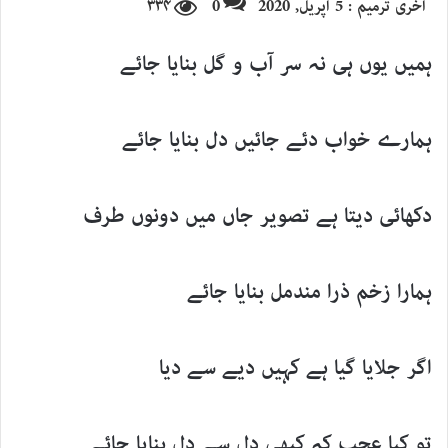
آخری ترمیم : 5 اپریل, 2020
0
۳۳۴
email
X
ہمیں یوں ہی نہ سر آب و گل بنایا جائے
ہمارے خواب دئے جائیں دل بنایا جائے
دکھائی دیتا ہے تصویر جاں میں دونوں طرف
ہمارا زخم ذرا مندمل بنایا جائے
اگر جلایا گیا ہے کہیں دیے سے دیا
تو کیا عجب کہ کبھی دل سے دل بنایا جائے