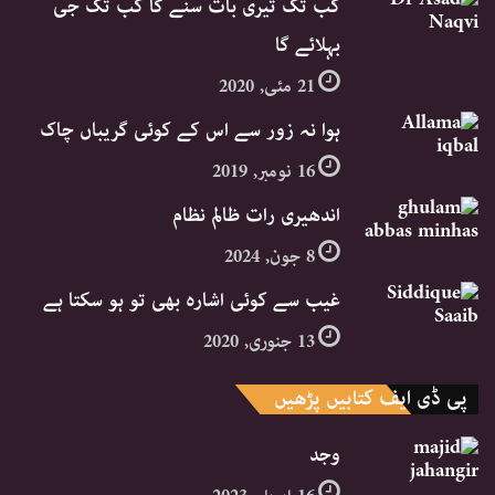
کب تک تیری بات سنے گا کب تک جی
بہلائے گا
21 مئی, 2020
ہوا نہ زور سے اس کے کوئی گریباں چاک
16 نومبر, 2019
اندھیری رات ظالم نظام
8 جون, 2024
غیب سے کوئی اشارہ بھی تو ہو سکتا ہے
13 جنوری, 2020
پی ڈی ایف کتابیں پڑھیں
وجد