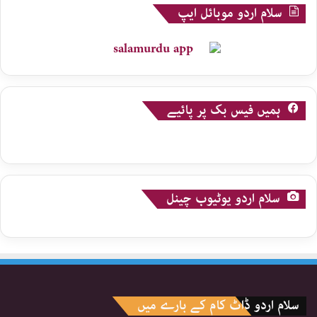
سلام اردو موبائل ایپ
ہمیں فیس بک پر پائیے
سلام اردو یوٹیوب چینل
سلام اردو ڈاٹ کام کے بارے میں