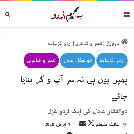
مینو
تلاش
سرورق
|
شعر و شاعری
|
اردو غزلیات
اردو غزلیات
ذوالفقار عادل
شعر و شاعری
ہمیں یوں ہی نہ سر آب و گل بنایا
جائے
ذوالفقار عادل کی ایک اردو غزل
Send
Follow
سائٹ منتظم
5 اپریل, 2020
an
on