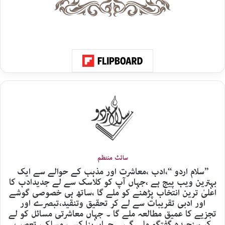
سائٹ منتظم
’’سلام اردو ‘‘،ادب ،معاشرت اور مذہب کے حوالے سے ایک
بہترین ویب پیج ہے ،جہاں آپ کو کلاسک سے لے جدیدادب کا
اعلیٰ ترین انتخاب پڑھنے کو ملے گا ،ساتھ ہی خصوصی گوشے
اور ادبی تقریبات سے لے کر تحقیق وتنقید،تبصرے اور
تجزیے کا عمیق مطالعہ ملے گا ۔ جہاں معاشرتی مسائل کو لے
کر سنجیدہ گفتگو ملے گی ۔ جہاں بِنا کسی مسلکی تعصب