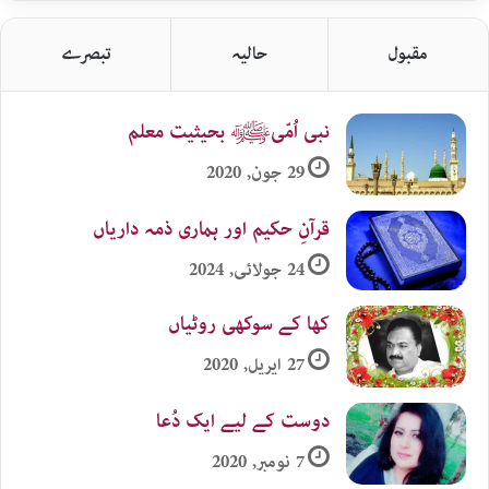
زمرہ
جات
مقبول
حالیہ
تبصرے
نبی اُمّیﷺ بحیثیت معلم
29 جون, 2020
قرآنِ حکیم اور ہماری ذمہ داریاں
24 جولائی, 2024
کھا کے سوکھی روٹیاں
27 اپریل, 2020
دوست کے لیے ایک دُعا
7 نومبر, 2020