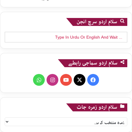
سلام اردو سرچ انجن
Search
for:
سلام اردو سماجی رابطے
WhatsApp
Instagram
YouTube
X
Facebook
سلام اردو زمرہ جات
سلام
اردو