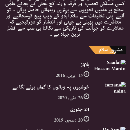
کسی مسلکی تعصب اور فرقہ وارنہ کج بحثی کے بجائے علمی
سطح پر مذہبی تجزیوں سے بہترین رہنمائی حاصل ہوگی ۔ تو
آئیے اپنی تخلیقات سے سلام اردو کے ویب پیج کوسجائیے اور
معاشرے میں پھیلی بے چینی اور انتشار کو دورکیجیے کہ
معاشرے کو جہالت کی تاریکی سے نکالنا ہی سب سے افضل
ترین جہاد ہے ۔
مشہور سلام
بلاؤز
15 اپریل, 2016
خوشیوں پہ وبالوں کا گماں ہونے لگا ہے
26 مئی, 2020
24 جنوری
20 دسمبر, 2019