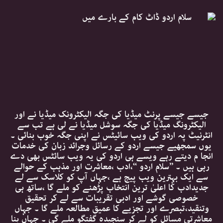
جیسے جیسے پرنٹ میڈیا کی جگہ الیکٹرونک میڈیا نے اور
الیکٹرونگ میڈیا کی جگہ سوشل میڈیا نے لی ہے تب سے
انٹرنیٹ پہ اردو کی ویب سائیٹس نے اپنی جگہ خوب بنائی ۔
یوں سمجھیے جیسے اردو کے رسائل وجرائد زبان کی خدمات
انجا م دیتے رہے ویسے ہی اردو کی یہ ویب سائٹس بھی دے
رہی ہیں ۔ ’’سلام اردو ‘‘،ادب ،معاشرت اور مذہب کے حوالے
سے ایک بہترین ویب پیج ہے ،جہاں آپ کو کلاسک سے لے
جدیدادب کا اعلیٰ ترین انتخاب پڑھنے کو ملے گا ،ساتھ ہی
خصوصی گوشے اور ادبی تقریبات سے لے کر تحقیق
وتنقید،تبصرے اور تجزیے کا عمیق مطالعہ ملے گا ۔ جہاں
معاشرتی مسائل کو لے کر سنجیدہ گفتگو ملے گی ۔ جہاں بِنا