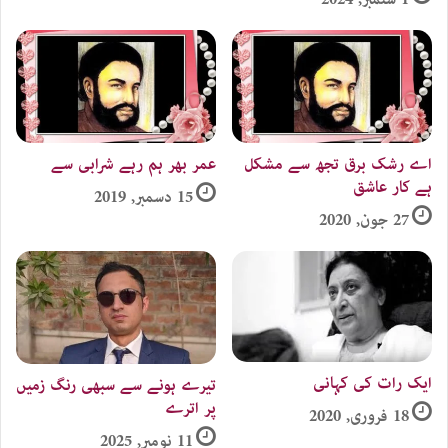
اے رشک برق تجھ سے مشکل
عمر بھر ہم رہے شرابی سے
ہے کار عاشق
15 دسمبر, 2019
27 جون, 2020
ایک رات کی کہانی
تیرے ہونے سے سبھی رنگ زمیں
پر اترے
18 فروری, 2020
11 نومبر, 2025