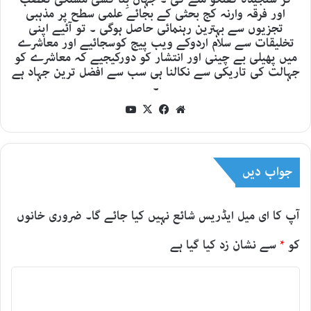
اور فرقہ وارنہ کج بحثی کے بجائے علمی سطح پر مذہبی
تجزیوں سے بہترین رہنمائی حاصل ہوگی ۔ تو آئیے اپنی
تخلیقات سے سلام اردوکے ویب پیج کوسجائیے اور معاشرے
میں پھیلی بے چینی اور انتشار کو دورکیجیے کہ معاشرے کو
جہالت کی تاریکی سے نکالنا ہی سب سے افضل ترین جہاد ہے
۔
YouTube
Facebook
X
Website
جواب دیں
آپ کا ای میل ایڈریس شائع نہیں کیا جائے گا۔
ضروری خانوں
کو
*
سے نشان زد کیا گیا ہے
ت
ب