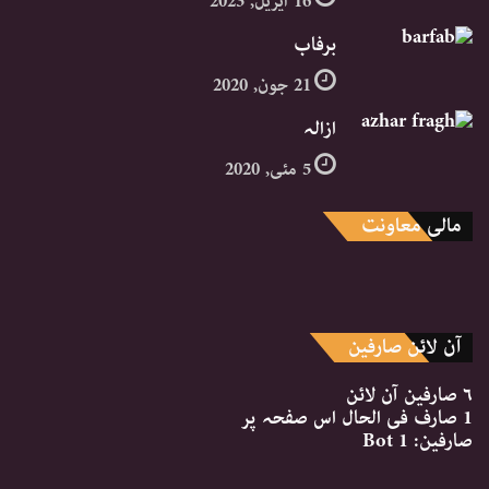
16 اپریل, 2023
برفاب
21 جون, 2020
ازالہ
5 مئی, 2020
مالی معاونت
آن لائن صارفین
۶ صارفین
آن لائن
1 صارف
فی الحال اس صفحہ پر
صارفین:
1 Bot