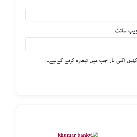
یب‌ سائٹ
رکھیں اگلی بار جب میں تبصرہ کرنے کےلیے۔