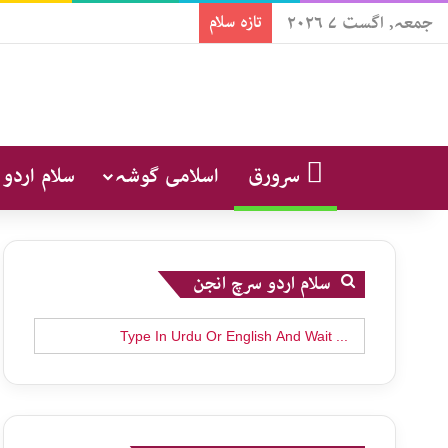
جمعہ, اگست ۷ ۲۰۲۶
تازہ سلام
سرورق
اسلامی گوشہ
سلام اردو
سلام اردو سرچ انجن
Search
for: