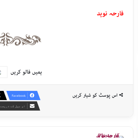
فارحہ نوید
ہمیں فالو کریں
اس پوسٹ کو شیئر کریں
Facebook
ای میل کے ذریعے 