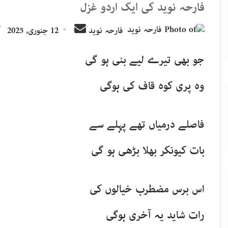
فارحہ نوید کی ایک اردو غزل
Send
فارحہ نوید
12 جنوری, 2025
آ
an
email
جو بھی تیرے لیے بنی ہو گی
وہ پری کوہ قاف کی ہوگی
فاصلے درمیاں تھے پہلے سے
بات کیونکر بھلا بڑھی ہو گی
اس برس مضطرب خیالوں کی
رات شاید یہ آخری ہوگی