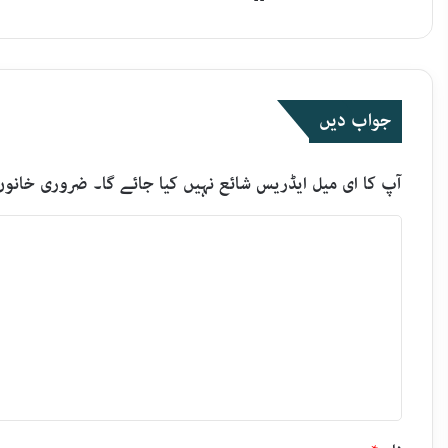
جواب دیں
آپ کا ای میل ایڈریس شائع نہیں کیا جائے گا۔
ضروری خانوں
ت
ب
ص
ر
ہ
*