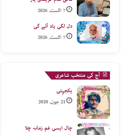
7 اگست, 2026
دل لگی یاد آئے گی
7 اگست, 2026
آج کی منتخب شاعری
یکجہتی
21 جون, 2020
چال ایسی غم زمانہ چلا