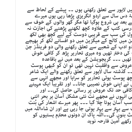
۔میں لاہور سے تعلق رکھتی ہوں ۔۔ پیشے کے لحاظ سے
ۂ دس سال سے اردو انگریزی پڑھا رہی ہوں میرے
کے بعد ہی شروع ہوگیا تھا مگر گھر والوں کے خوف سے
رسی کتب کے علاوہ کچھ لکھنے پڑھنے کی اجازت نہ
کول کی سب سے قریبی دوست کے لیے کچھ بھی لکھ
 میں کالج کے میگزین میں دو افسانے لکھ کر بھیجے
دو ادب کے شعبے سے تعلق رکھنے والی دو فرینڈز جن
کی دختر تھیں وہ میری تحاریر پڑھ کر کافی خوش
 تھیں ۔۔۔ گریجویشن کے بعد میں نے باقاعدہ
ہ عروض سے واقفیت نہیں تھی تو ان کو کبھی پوسٹ
۔۔ گذشتہ سال لاہور سے تعلق رکھنے والے ایک شاعر
ھ پوسٹ ہوئی تحاریر کو سراہا اور مجھے انہی سے
 اپنی خوش نصیبی جانا۔۔ اور تقریباً ایک مہینے
 کافی حد تک عروض پر رسائی حاصل کی۔۔ اور
گی انہوں نے مجھے نت نئی مشکل آسان ہر بحر اتنی
آسان ہوتا چلا گیا ۔۔۔ پھر میرے اشعار کی بُنت
سے بہتر سے بہتر ہوتی جا رہی ہے اور ان شاءاللہ میں
ث بنوں گی۔۔اللہ پاک ان دونوں محترم ہستیوں کو
رکھے آمین فارحہ نوید