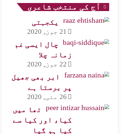
آج کی منتخب شاعری
یکجہتی
21 جون, 2020
چال ایسی غم
زمانہ چلا
22 جون, 2020
ابر بھی جھیل
پر برستا ہے
26 مئی, 2020
تھا میں
کیا، اور کیا سے
کیا ہو گیا