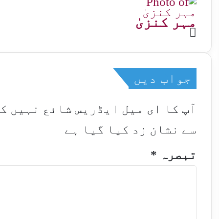
مہر کنزیٰ
Website
جواب دیں
آپ کا ای میل ایڈریس شائع نہیں ک
سے نشان زد کیا گیا ہے
تبصرہ
*