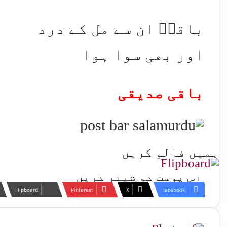
باقیؔ ان سے مل کے درد
اور بھی سوا ہوا
باقی صدیقی
ہمیں فالو کریں
اس پوسٹ کو شیئر کریں
Flipboard
Pinterest
X
Facebook