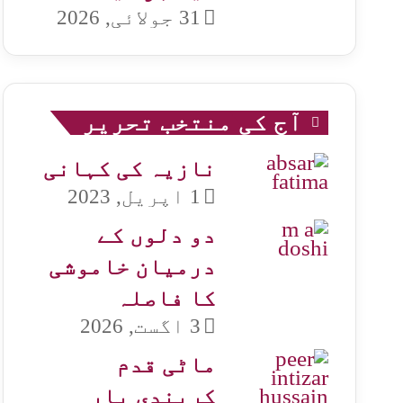
31 جولائی, 2026
آج کی منتخب تحریر
نازیہ کی کہانی
1 اپریل, 2023
دو دلوں کے
درمیان خاموشی
کا فاصلہ
3 اگست, 2026
ماٹی قدم
کریندی یار