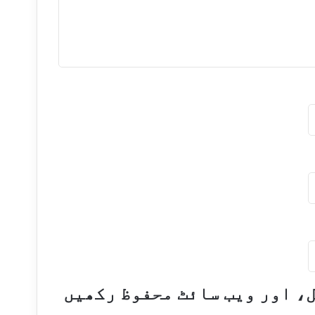
ل، اور ویب سائٹ محفوظ رکھیں