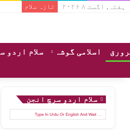
ہفتہ, اگست ۸ ۲۰۲۶
تازہ سلام
ورق
اسلامی گوشہ
سلام اردو س
سلام اردو سرچ انجن
Search
for: