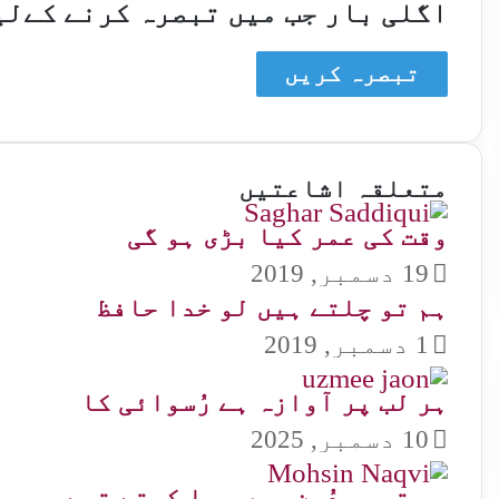
اگلی بار جب میں تبصرہ کرنے کےلی
متعلقہ اشاعتیں
وقت کی عمر کیا بڑی ہو گی
19 دسمبر, 2019
ہم تو چلتے ہیں لو خدا حافظ
1 دسمبر, 2019
ہر لب پر آوازہ ہے رُسوائی کا
10 دسمبر, 2025
جب تیری دُھن میں جیا کرتے تھے