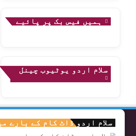
ہمیں فیس بک پر پائیے
سلام اردو یوٹیوب چینل
سلام اردو ڈاٹ کام کے بارے می