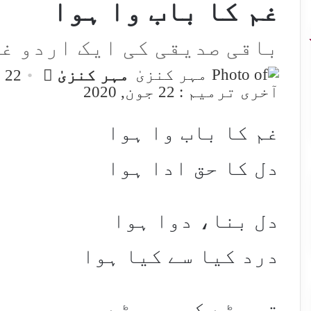
غم کا باب وا ہوا
باقی صدیقی کی ایک اردو غ
Send
مہر کنزیٰ
22 جون, 2020
an
آخری ترمیم : 22 جون, 2020
email
غم کا باب وا ہوا
دل کا حق ادا ہوا
دل بنا، دوا ہوا
درد کیا سے کیا ہوا
تم مٹے کہ ہم مٹے