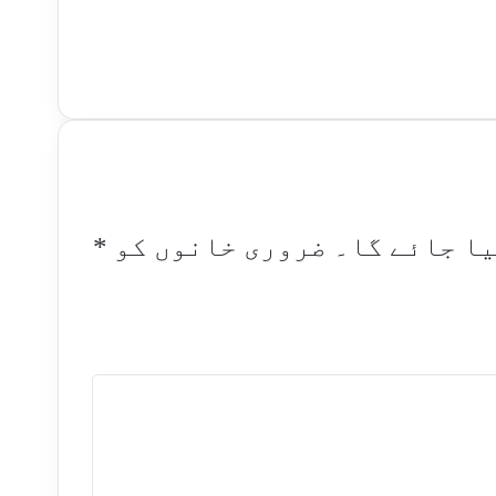
یا جائے گا۔
ضروری خانوں کو
*