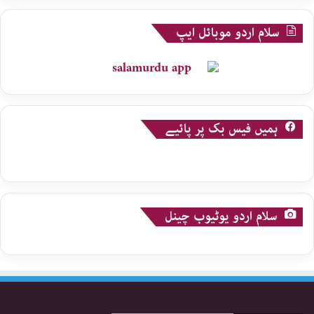
سلام اردو موبائل ایپ
ہمیں فیس بک پر پائیے
سلام اردو یوٹیوب چینل