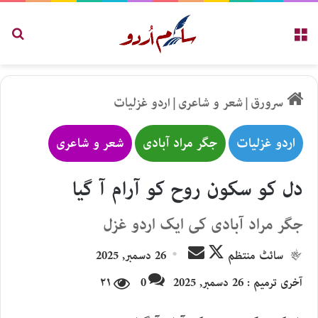
مینو
تلاش
سرورق
|
شعر و شاعری
|
اردو غزلیات
اردو غزلیات
جگر مراد آبادی
شعر و شاعری
دل کو سکون روح کو آرام آ گیا
جگر مراد آبادی کی ایک اردو غزل
Send
Follow
سائٹ منتظم
26 دسمبر, 2025
an
on
آخری ترمیم : 26 دسمبر, 2025
0
۲۱
email
X