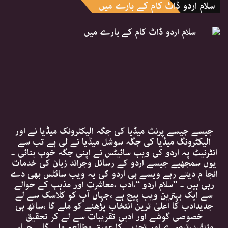
سلام اردو ڈاٹ کام کے بارے میں
جیسے جیسے پرنٹ میڈیا کی جگہ الیکٹرونک میڈیا نے اور
الیکٹرونگ میڈیا کی جگہ سوشل میڈیا نے لی ہے تب سے
انٹرنیٹ پہ اردو کی ویب سائیٹس نے اپنی جگہ خوب بنائی ۔
یوں سمجھیے جیسے اردو کے رسائل وجرائد زبان کی خدمات
انجا م دیتے رہے ویسے ہی اردو کی یہ ویب سائٹس بھی دے
رہی ہیں ۔ ’’سلام اردو ‘‘،ادب ،معاشرت اور مذہب کے حوالے
سے ایک بہترین ویب پیج ہے ،جہاں آپ کو کلاسک سے لے
جدیدادب کا اعلیٰ ترین انتخاب پڑھنے کو ملے گا ،ساتھ ہی
خصوصی گوشے اور ادبی تقریبات سے لے کر تحقیق
وتنقید،تبصرے اور تجزیے کا عمیق مطالعہ ملے گا ۔ جہاں