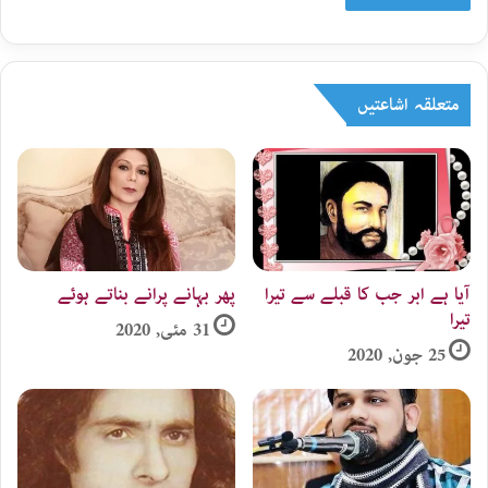
متعلقہ اشاعتیں
آیا ہے ابر جب کا قبلے سے تیرا
پھر بہانے پرانے بناتے ہوئے
تیرا
31 مئی, 2020
25 جون, 2020