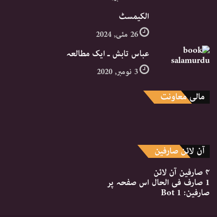
الکیمسٹ
26 مئی, 2024
عباس تابش ـ ایک مطالعہ
3 نومبر, 2020
مالی معاونت
آن لائن صارفین
۴ صارفین
آن لائن
1 صارف
فی الحال اس صفحہ پر
صارفین:
1 Bot