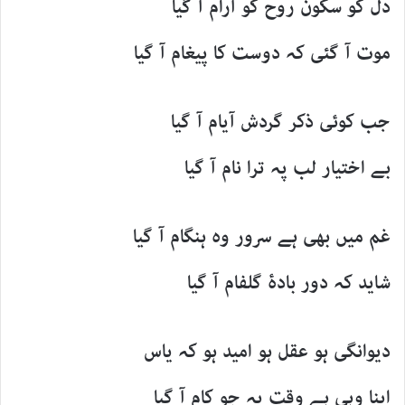
دل کو سکون روح کو آرام آ گیا
موت آ گئی کہ دوست کا پیغام آ گیا
جب کوئی ذکر گردش آیام آ گیا
بے اختیار لب پہ ترا نام آ گیا
غم میں بھی ہے سرور وہ ہنگام آ گیا
شاید کہ دور بادۂ گلفام آ گیا
دیوانگی ہو عقل ہو امید ہو کہ یاس
اپنا وہی ہے وقت پہ جو کام آ گیا