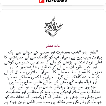
سائٹ منتظم
’’سلام اردو ‘‘،ادب ،معاشرت اور مذہب کے حوالے سے ایک
بہترین ویب پیج ہے ،جہاں آپ کو کلاسک سے لے جدیدادب کا
اعلیٰ ترین انتخاب پڑھنے کو ملے گا ،ساتھ ہی خصوصی گوشے
اور ادبی تقریبات سے لے کر تحقیق وتنقید،تبصرے اور
تجزیے کا عمیق مطالعہ ملے گا ۔ جہاں معاشرتی مسائل کو لے
کر سنجیدہ گفتگو ملے گی ۔ جہاں بِنا کسی مسلکی تعصب
اور فرقہ وارنہ کج بحثی کے بجائے علمی سطح پر مذہبی
تجزیوں سے بہترین رہنمائی حاصل ہوگی ۔ تو آئیے اپنی
تخلیقات سے سلام اردوکے ویب پیج کوسجائیے اور معاشرے
میں پھیلی بے چینی اور انتشار کو دورکیجیے کہ معاشرے کو
جہالت کی تاریکی سے نکالنا ہی سب سے افضل ترین جہاد ہے