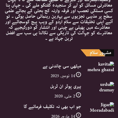
معاشرتی مسائل کو لے کر سنجیدہ گفتگو ملے گی ۔ جہاں بِنا
کسی مسلکی تعصب اور فرقہ وارنہ کج بحثی کے بجائے علمی
سطح پر مذہبی تجزیوں سے بہترین رہنمائی حاصل ہوگی ۔ تو
آئیے اپنی تخلیقات سے سلام اردو کے ویب پیج کوسجائیے اور
معاشرے میں پھیلی بے چینی اور انتشار کو دورکیجیے کہ
معاشرے کو جہالت کی تاریکی سے نکالنا ہی سب سے افضل
ترین جہاد ہے ۔
مشہور سلام
میٹھی سی چاندنی ہے
14 نومبر, 2025
ہیری پوٹر ان ٹربل
2 مئی, 2020
جو اب بھی نہ تکلیف فرمائیے گا
14 مارچ, 2026