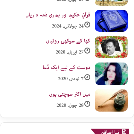
قرآنِ حکیم اور ہماری ذمہ داریاں
24 جولائی, 2024
کھا کے سوکھی روٹیاں
27 اپریل, 2020
دوست کے لیے ایک دُعا
7 نومبر, 2020
میں اکثر سوچتی ہوں
28 جون, 2020
نیا اضافہ