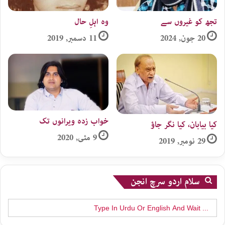
تجھ کو غیروں سے
وہ اہلِ حال
20 جون, 2024
11 دسمبر, 2019
خواب زدہ ویرانوں تک
کیا بیابان، کیا نگر جاؤ
9 مئی, 2020
29 نومبر, 2019
سلام اردو سرچ انجن
Search
for: