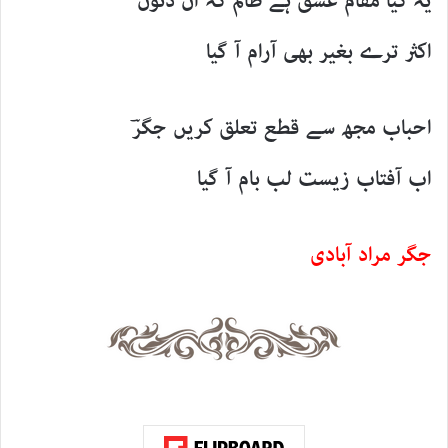
یہ کیا مقام عشق ہے ظالم کہ ان دنوں
اکثر ترے بغیر بھی آرام آ گیا
احباب مجھ سے قطع تعلق کریں جگرؔ
اب آفتاب زیست لب بام آ گیا
جگر مراد آبادی