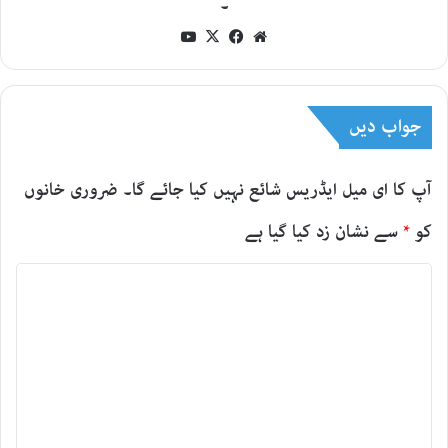
۔
YouTube
Facebook
X
Website
جواب دیں
آپ کا ای میل ایڈریس شائع نہیں کیا جائے گا۔
ضروری خانوں
کو
*
سے نشان زد کیا گیا ہے
ت
ب
ص
ر
ہ
*