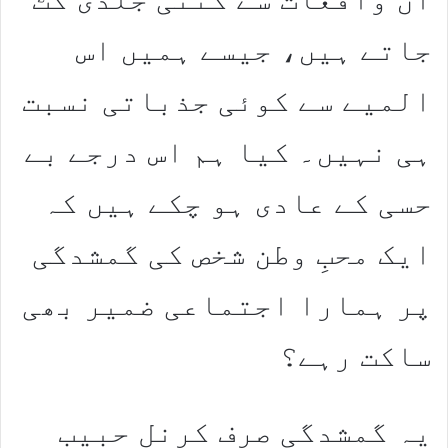
جاتے ہیں، جیسے ہمیں اس
المیے سے کوئی جذباتی نسبت
ہی نہیں۔ کیا ہم اس درجے بے
حسی کے عادی ہو چکے ہیں کہ
ایک محبِ وطن شخص کی گمشدگی
پر ہمارا اجتماعی ضمیر بھی
ساکت رہے؟
یہ گمشدگی صرف کرنل حبیب