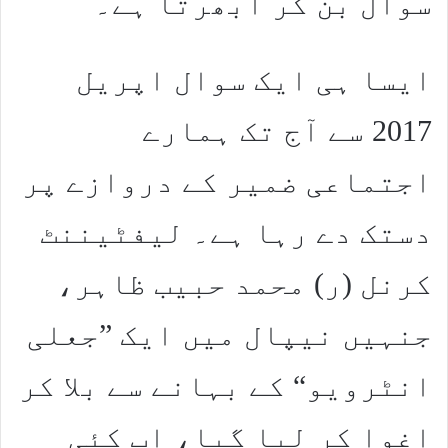
سوال بن کر ابھرتا ہے۔
ایسا ہی ایک سوال اپریل
2017 سے آج تک ہمارے
اجتماعی ضمیر کے دروازے پر
دستک دے رہا ہے۔ لیفٹیننٹ
کرنل (ر) محمد حبیب ظاہر،
جنہیں نیپال میں ایک ”جعلی
انٹرویو“ کے بہانے سے بلا کر
اغوا کر لیا گیا، اب کئی