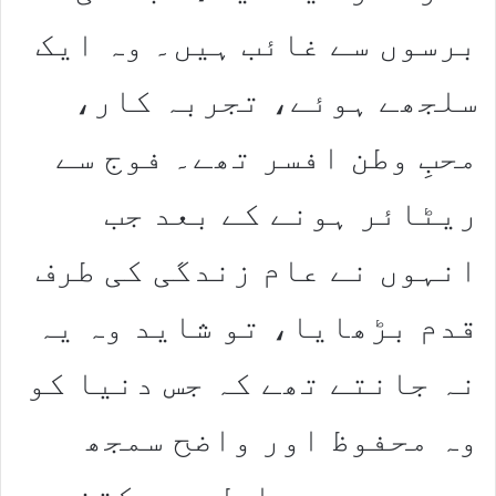
برسوں سے غائب ہیں۔ وہ ایک
سلجھے ہوئے، تجربہ کار،
محبِ وطن افسر تھے۔ فوج سے
ریٹائر ہونے کے بعد جب
انہوں نے عام زندگی کی طرف
قدم بڑھایا، تو شاید وہ یہ
نہ جانتے تھے کہ جس دنیا کو
وہ محفوظ اور واضح سمجھ
رہے ہیں، وہ اصل میں کتنی