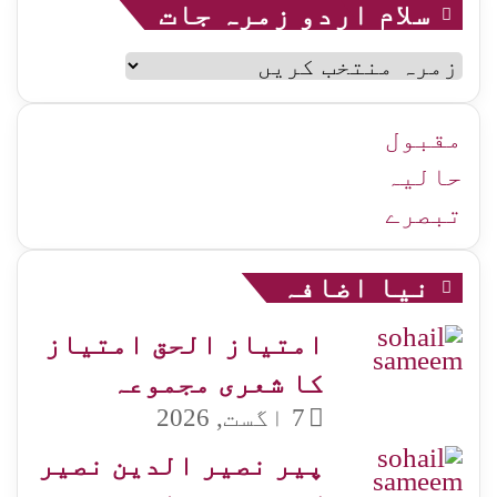
سلام اردو زمرہ جات
سلام
اردو
زمرہ
جات
مقبول
حالیہ
تبصرے
نیا اضافہ
امتیاز الحق امتیاز
کا شعری مجموعہ
7 اگست, 2026
پیر نصیر الدین نصیر