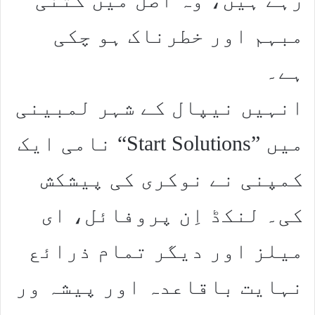
مبہم اور خطرناک ہو چکی
ہے۔
انہیں نیپال کے شہر لمبینی
میں ”Start Solutions“ نامی ایک
کمپنی نے نوکری کی پیشکش
کی۔ لنکڈ اِن پروفائل، ای
میلز اور دیگر تمام ذرائع
نہایت باقاعدہ اور پیشہ ور