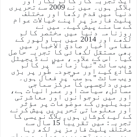
ایک تجربہ کار کالم نگار اور
بلاگر ہوں۔ میں نے 2009 سے تحریری
دنیا میں قدم رکھا اور مختلف
پلیٹ فارمز پر اپنے خیالات عوام
کے سامنے پیش کیے۔ میں نے
روزنامہ دنیا میں مختصر کالم
لکھے اور 2014 میں بہاولپور کے
مقامی اخبار صادق الاخبار میں
بھی مستقل لکھائی کا تجربہ حاصل
کیا۔ اس کے علاوہ، میں نے ڈیجیٹل
ویب سائٹ "نیا زمانہ" پر کالم
شائع کیے اور موجودہ طور پر بڑی
ویب سائٹ "ہم سب" پر فعال ہوں۔
میری دلچسپی کا مرکز سماجی
مسائل، سیاست اور عمرانیات ہے،
اور میں نوجوانوں اور معاشرتی
تبدیلیوں کے موضوعات پر مؤثر
اور معلوماتی تحریریں پیش کرنے
کے لیے کوشاں ہوں۔بلاگ نویسی کا
تجربہ: میں تقریباً 15 سال سے
مختلف پلیٹ فارمز پر لکھ رہا
ہوں۔ میری تحریریں عوامی، سیاسی