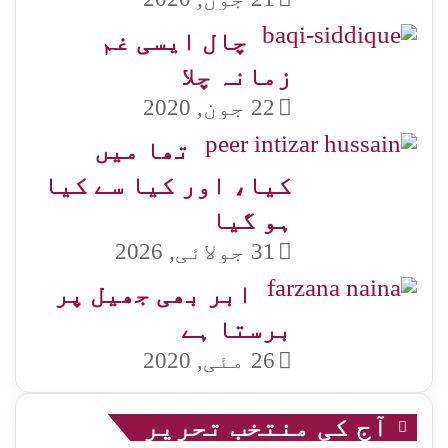
چال ایسی غم
زمانہ چلا
22 جون, 2020
تھا میں
کیا، اور کیا سے کیا
ہو گیا
31 جولائی, 2026
ابر بھی جھیل پر
برستا ہے
26 مئی, 2020
آج کی منتخب تحریر