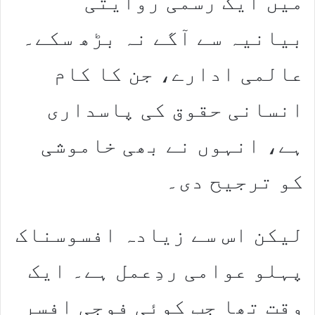
میں ایک رسمی روایتی
بیانیہ سے آگے نہ بڑھ سکے۔
عالمی ادارے، جن کا کام
انسانی حقوق کی پاسداری
ہے، انہوں نے بھی خاموشی
کو ترجیح دی۔
لیکن اس سے زیادہ افسوسناک
پہلو عوامی ردِعمل ہے۔ ایک
وقت تھا جب کوئی فوجی افسر