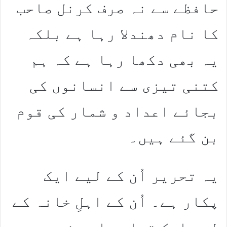
حافظے سے نہ صرف کرنل صاحب
کا نام دھندلا رہا ہے بلکہ
یہ بھی دکھا رہا ہے کہ ہم
کتنی تیزی سے انسانوں کی
بجائے اعداد و شمار کی قوم
بن گئے ہیں۔
یہ تحریر اُن کے لیے ایک
پکار ہے۔ اُن کے اہلِ خانہ کے