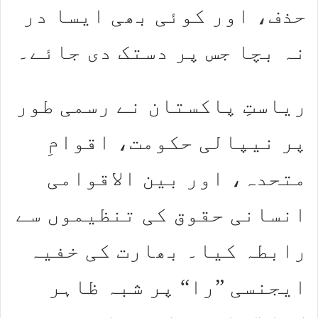
حذف، اور کوئی بھی ایسا در
نہ بچا جس پر دستک دی جائے۔
ریاستِ پاکستان نے رسمی طور
پر نیپالی حکومت، اقوامِ
متحدہ، اور بین الاقوامی
انسانی حقوق کی تنظیموں سے
رابطہ کیا۔ بھارت کی خفیہ
ایجنسی ”را“ پر شبہ ظاہر