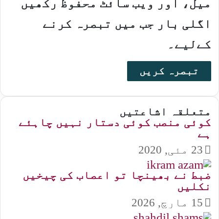
میل، اور ویب سائٹ محفوظ رکھیں
اگلی بار جب میں تبصرہ کرنے
کےلیے۔
متعلقہ اشاعتیں
کوئی منصب کوئی دستار نہیں چاہئے
ہے
23 مئی, 2020
ضبط نے بھینچا تو اعصاب کی چیخیں
نکلیں
15 مارچ, 2026