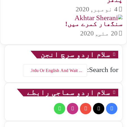
4 نومبر, 2020
سنگھار کمرے میں!
20 مئی, 2020
سلام اردو سرچ انجن
Search for:
سلام اردو سماجی رابطے
WhatsApp
Instagram
YouTube
Facebook
X