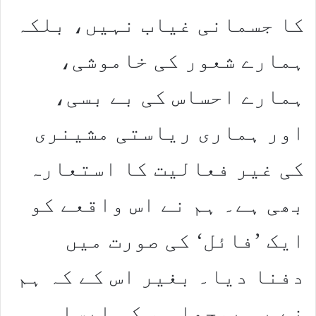
کا جسمانی غیاب نہیں، بلکہ
ہمارے شعور کی خاموشی،
ہمارے احساس کی بے بسی،
اور ہماری ریاستی مشینری
کی غیر فعالیت کا استعارہ
بھی ہے۔ ہم نے اس واقعے کو
ایک ’فائل‘ کی صورت میں
دفنا دیا۔ بغیر اس کے کہ ہم
نے یہ پوچھا ہو کہ ایسا