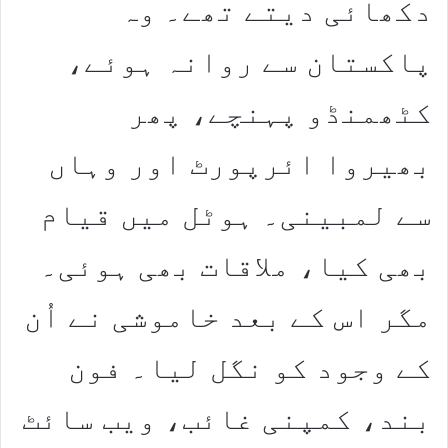
دکھائی دیتے تھے۔ وہ
پاکستان سے روانہ ہوئے،
کٹھمنڈو پہنچے، پھر
بھیروا ائرپورٹ اور وہاں
سے لمبینی۔ ہوٹل میں قیام
بھی کیا، ملاقات بھی ہوئی۔
مگر اس کے بعد خاموشی نے اُن
کے وجود کو نگل لیا۔ فون
بند، کمپنی غائب، ویب سائٹ