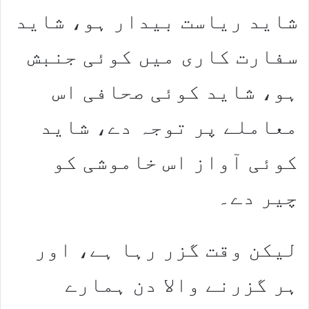
شاید ریاست بیدار ہو، شاید
سفارت کاری میں کوئی جنبش
ہو، شاید کوئی صحافی اس
معاملے پر توجہ دے، شاید
کوئی آواز اس خاموشی کو
چیر دے۔
لیکن وقت گزر رہا ہے، اور
ہر گزرنے والا دن ہمارے