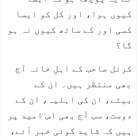
کیوں ہوا، اور کل کو ایسا
کسی اور کے ساتھ کیوں نہ ہو
گا؟
کرنل صاحب کے اہلِ خانہ آج
بھی منتظر ہیں۔ ان کے
بیٹے، ان کی اہلیہ، ان کے
دوست، سب آج بھی اس امید پر
ہیں کہ شاید کوئی خبر آئے،