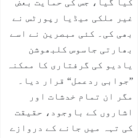
کیا گیا، جس کی حمایت بعض
غیر ملکی میڈیا رپورٹس نے
بھی کی۔ کئی مبصرین نے اسے
بھارتی جاسوس کلبھوشن
یادیو کی گرفتاری کا ممکنہ
”جوابی ردعمل“ قرار دیا۔
مگر ان تمام خدشات اور
اشاروں کے باوجود، حقیقت
کی تہہ میں جانے کے دروازے