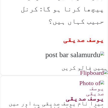
پیچھا کرنا ہو گا: کرنل
حبیب کہاں ہیں؟
یوسف صدیقی
ہمیں فالو کریں
یوسف صدیقی
میرا نام یوسف صدیقی ہے اور میں