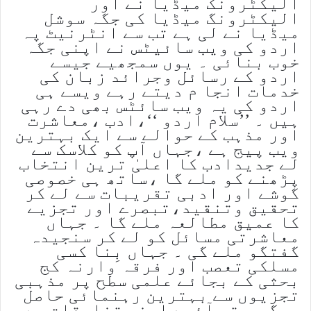
الیکٹرونک میڈیا نے اور
الیکٹرونگ میڈیا کی جگہ سوشل
میڈیا نے لی ہے تب سے انٹرنیٹ پہ
اردو کی ویب سائیٹس نے اپنی جگہ
خوب بنائی ۔ یوں سمجھیے جیسے
اردو کے رسائل وجرائد زبان کی
خدمات انجا م دیتے رہے ویسے ہی
اردو کی یہ ویب سائٹس بھی دے رہی
ہیں ۔ ’’سلام اردو ‘‘،ادب ،معاشرت
اور مذہب کے حوالے سے ایک بہترین
ویب پیج ہے ،جہاں آپ کو کلاسک سے
لے جدیدادب کا اعلیٰ ترین انتخاب
پڑھنے کو ملے گا ،ساتھ ہی خصوصی
گوشے اور ادبی تقریبات سے لے کر
تحقیق وتنقید،تبصرے اور تجزیے
کا عمیق مطالعہ ملے گا ۔ جہاں
معاشرتی مسائل کو لے کر سنجیدہ
گفتگو ملے گی ۔ جہاں بِنا کسی
مسلکی تعصب اور فرقہ وارنہ کج
بحثی کے بجائے علمی سطح پر مذہبی
تجزیوں سے بہترین رہنمائی حاصل
ہوگی ۔ تو آئیے اپنی تخلیقات سے