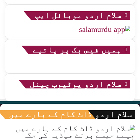
سلام اردو موبائل ایپ
ہمیں فیس بک پر پائیے
سلام اردو یوٹیوب چینل
سلام اردو ڈاٹ کام کے بارے میں
جیسے جیسے پرنٹ میڈیا کی جگہ