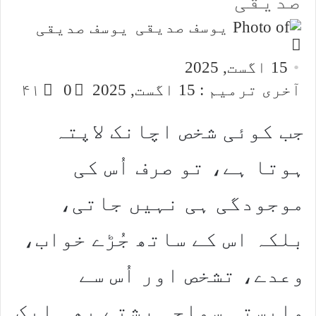
صدیقی
یوسف صدیقی
Send
an
15 اگست, 2025
email
آخری ترمیم : 15 اگست, 2025
0
۴۱
جب کوئی شخص اچانک لاپتہ
ہوتا ہے، تو صرف اُس کی
موجودگی ہی نہیں جاتی،
بلکہ اس کے ساتھ جُڑے خواب،
وعدے، تشخص اور اُس سے
وابستہ سماجی رشتے بھی ایک