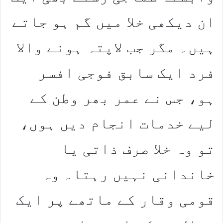
ان دیکھی خلا میں گم ہو جاتے
ہیں۔ مگر جب لاپتہ ہونے والا
فرد ایک سابق فوجی افسر
ہو، جس نے عمر بھر وطن کے
لیے خدمات انجام دیں ہوں،
تو وہ خلا صرف ذاتی یا
خاندانی نہیں رہتا۔ وہ
قومی وقار کے ماتھے پر ایک