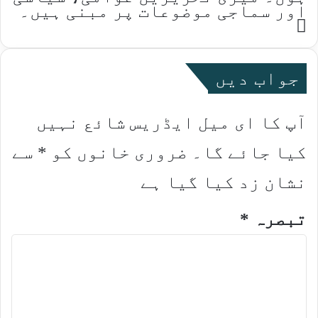
اور سماجی موضوعات پر مبنی ہیں۔
Website
جواب دیں
آپ کا ای میل ایڈریس شائع نہیں
کیا جائے گا۔
ضروری خانوں کو
*
سے
نشان زد کیا گیا ہے
تبصرہ
*