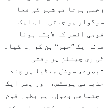
زخمی ہوتا تو شہر کی فضا
سوگوار ہو جاتی۔ اب ایک
فوجی افسر کا لاپتہ ہونا
صرف ایک ”خبر“ بن کر رہ گیا۔
ٹی وی چینلز پر وقتی
تبصرے، سوشل میڈیا پر چند
جذباتی پوسٹس، اور پھر ایک
اجتماعی بھول۔ ہم بطور قوم
ان واقعات سے کتنی جلدی کٹ