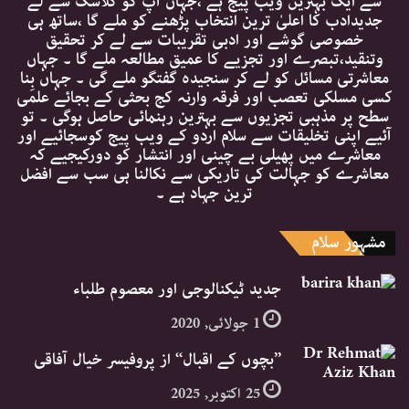
سے ایک بہترین ویب پیج ہے ،جہاں آپ کو کلاسک سے لے
جدیدادب کا اعلیٰ ترین انتخاب پڑھنے کو ملے گا ،ساتھ ہی
خصوصی گوشے اور ادبی تقریبات سے لے کر تحقیق
وتنقید،تبصرے اور تجزیے کا عمیق مطالعہ ملے گا ۔ جہاں
معاشرتی مسائل کو لے کر سنجیدہ گفتگو ملے گی ۔ جہاں بِنا
کسی مسلکی تعصب اور فرقہ وارنہ کج بحثی کے بجائے علمی
سطح پر مذہبی تجزیوں سے بہترین رہنمائی حاصل ہوگی ۔ تو
آئیے اپنی تخلیقات سے سلام اردو کے ویب پیج کوسجائیے اور
معاشرے میں پھیلی بے چینی اور انتشار کو دورکیجیے کہ
معاشرے کو جہالت کی تاریکی سے نکالنا ہی سب سے افضل
ترین جہاد ہے ۔
مشہور سلام
جدید ٹیکنالوجی اور معصوم طلباء
1 جولائی, 2020
’’بچوں کے اقبال‘‘ از پروفیسر خیال آفاقی
25 اکتوبر, 2025