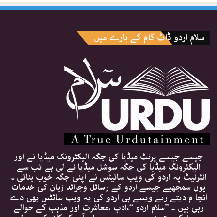
سلام اردو ڈاٹ کام کے بارے میں
جیسے جیسے پرنٹ میڈیا کی جگہ الیکٹرونک میڈیا نے اور
الیکٹرونگ میڈیا کی جگہ سوشل میڈیا نے لی ہے تب سے
انٹرنیٹ پہ اردو کی ویب سائیٹس نے اپنی جگہ خوب بنائی ۔
یوں سمجھیے جیسے اردو کے رسائل وجرائد زبان کی خدمات
انجا م دیتے رہے ویسے ہی اردو کی یہ ویب سائٹس بھی دے
رہی ہیں ۔ ’’سلام اردو ‘‘،ادب ،معاشرت اور مذہب کے حوالے