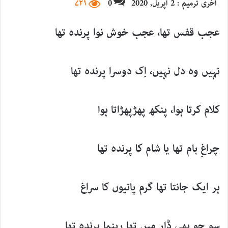
آخری ترمیم : 2 اپریل, 2020
0
۷۲۱
email
عجب قفس تھا، عجب خوش نوا پرندہ تھا
نہیں وہ دل نہیں، اِک دوسرا پرندہ تھا
کلام کرتا ہوا، پنکھ پھڑپھڑاتا ہوا
چراغِ بام تھا یا شام کا پرندہ تھا
ہر ایک جانتا تھا گرم پانیوں کا سراغ
سو جو بھی ڈار میں تھا رہنما پرندہ تھا