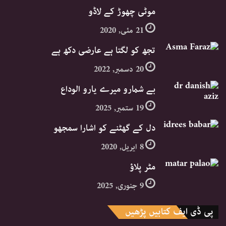
موٹی چھوڑ کے لاڈو
21 مئی, 2020
تجھ کو لگتا ہے عارضی دکھ ہے
20 دسمبر, 2022
بے شمارو میرے یارو الوداع
19 ستمبر, 2025
دل کے گھٹنے کو اشارا سمجھو
8 اپریل, 2020
مٹر پلاؤ
9 جنوری, 2025
پی ڈی ایف کتابیں پڑھیں