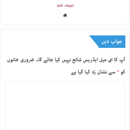
ارمیشہ شاہد
Website
جواب دیں
آپ کا ای میل ایڈریس شائع نہیں کیا جائے گا۔
ضروری خانوں
کو
*
سے نشان زد کیا گیا ہے
ت
ب
ص
ر
ہ
*