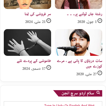
رشتۂ جاں ٹوٹنے پر۔ ۔ ۔
سر فروشی کی تمنا
1 جون, 2020
21 مئی, 2024
سات دریاؤں کا پانی ہے ، مرے
خاموشی کے پردے تلے
کوزے میں
17 دسمبر, 2024
27 مئی, 2020
سلام اردو سرچ انجن
Search