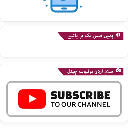
ہمیں فیس بک پر پائیے
سلام اردو یوٹیوب چینل