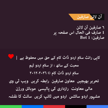
آن لائن صارفین
۶ صارفین
آن لائن
1 صارف
فی الحال اس صفحہ پر
صارفین:
1 Bot
کاپی رائٹ سلام اردو ڈاٹ کام کے حق میں محفوظ ہے |
محبت کے ساتھ : از سلام اردو ٹیم
سلام اردو ڈاٹ کام © ۲۰۲۶-۲۰۱۲
تحریر بھیجیں
معاون صارفین
رابطہ کریں
ویب ٹی وی
مالی معاونت
رازداری کی پالیسی
موبائل ورژن
مشہور اردو سائٹس
اردو میں ٹائپ کریں
سائٹ کا نقشہ