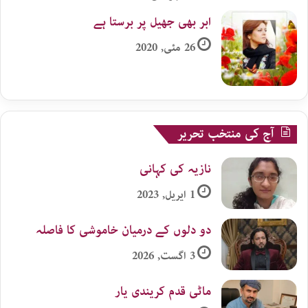
ابر بھی جھیل پر برستا ہے
26 مئی, 2020
آج کی منتخب تحریر
نازیہ کی کہانی
1 اپریل, 2023
دو دلوں کے درمیان خاموشی کا فاصلہ
3 اگست, 2026
ماٹی قدم کریندی یار