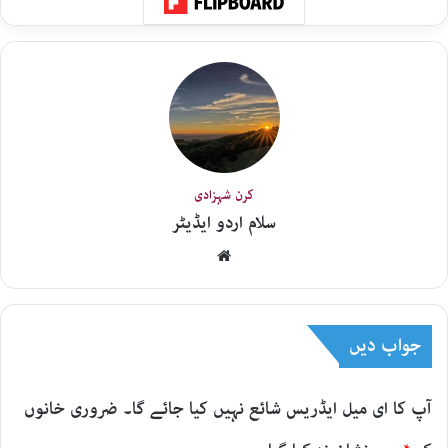
کرن شہزادی
سلام اردو ایڈیٹر
Website
جواب دیں
آپ کا ای میل ایڈریس شائع نہیں کیا جائے گا۔
ضروری خانوں