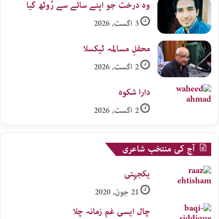
وہ درخت جو اپنے سائے سے رُوٹھ گیا
3 اگست, 2026
محفلِ مسالمہ ٹیکسلا
2 اگست, 2026
دارا شکوہ
2 اگست, 2026
آج کی منتخب شاعری
یکجہتی
21 جون, 2020
چال ایسی غم زمانہ چلا