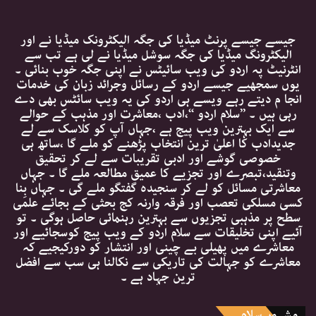
جیسے جیسے پرنٹ میڈیا کی جگہ الیکٹرونک میڈیا نے اور
الیکٹرونگ میڈیا کی جگہ سوشل میڈیا نے لی ہے تب سے
انٹرنیٹ پہ اردو کی ویب سائیٹس نے اپنی جگہ خوب بنائی ۔
یوں سمجھیے جیسے اردو کے رسائل وجرائد زبان کی خدمات
انجا م دیتے رہے ویسے ہی اردو کی یہ ویب سائٹس بھی دے
رہی ہیں ۔ ’’سلام اردو ‘‘،ادب ،معاشرت اور مذہب کے حوالے
سے ایک بہترین ویب پیج ہے ،جہاں آپ کو کلاسک سے لے
جدیدادب کا اعلیٰ ترین انتخاب پڑھنے کو ملے گا ،ساتھ ہی
خصوصی گوشے اور ادبی تقریبات سے لے کر تحقیق
وتنقید،تبصرے اور تجزیے کا عمیق مطالعہ ملے گا ۔ جہاں
معاشرتی مسائل کو لے کر سنجیدہ گفتگو ملے گی ۔ جہاں بِنا
کسی مسلکی تعصب اور فرقہ وارنہ کج بحثی کے بجائے علمی
سطح پر مذہبی تجزیوں سے بہترین رہنمائی حاصل ہوگی ۔ تو
آئیے اپنی تخلیقات سے سلام اردو کے ویب پیج کوسجائیے اور
معاشرے میں پھیلی بے چینی اور انتشار کو دورکیجیے کہ
معاشرے کو جہالت کی تاریکی سے نکالنا ہی سب سے افضل
ترین جہاد ہے ۔
مشہور سلام