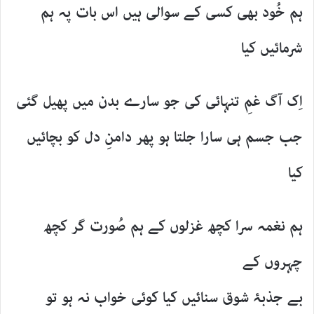
ہم خُود بھی کسی کے سوالی ہیں اس بات پہ ہم
شرمائیں کیا
اِک آگ غمِ تنہائی کی جو سارے بدن میں پھیل گئی
جب جسم ہی سارا جلتا ہو پھر دامنِ دل کو بچائیں
کیا
ہم نغمہ سرا کچھ غزلوں کے ہم صُورت گر کچھ
چہروں کے
بے جذبۂ شوق سنائیں کیا کوئی خواب نہ ہو تو