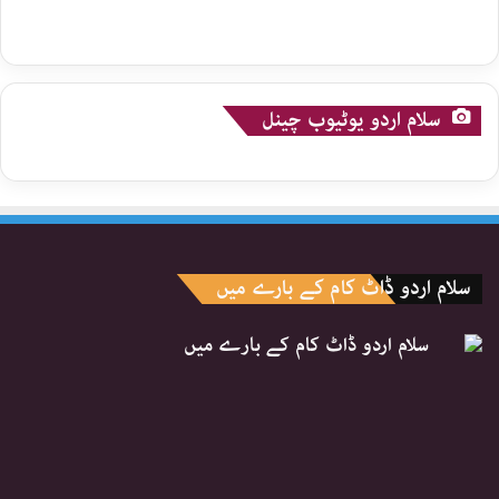
سلام اردو یوٹیوب چینل
سلام اردو ڈاٹ کام کے بارے میں