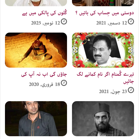
دوستی میں حِساب کی باتیں ؟
گُلوں کی پالکی میں ہے
12 دسمبر, 2021
12 نومبر, 2025
تیرے گُمنام اگر نام کمانے لگ
جاؤں گی اب نہ آپ کی
جائیں
18 فروری, 2020
23 جون, 2021