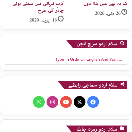
کیا یہ بھی میں بتلا دوں
کربِ تنہائی میں سمٹی ہوئی
چادر کی طرح
26 مئی, 2026
15 اپریل, 2020
سلام اردو سرچ انجن
Search
for:
سلام اردو سماجی رابطے
WhatsApp
Instagram
YouTube
X
Facebook
سلام اردو زمرہ جات