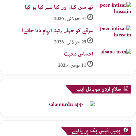
تھا میں کیا، اور کیا سے کیا ہو گیا
31 جولائی, 2026
سرقے کو جہاں رتبۂ الہام دیا جائے!
25 جولائی, 2026
احساس محبت
11 نومبر, 2025
سلام اردو موبائل ایپ
ہمیں فیس بک پر پائیے