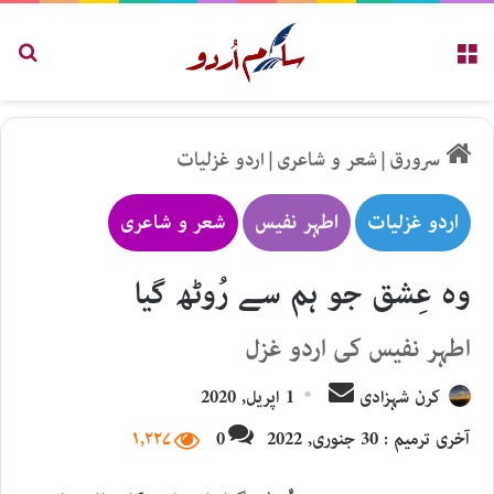
مینو
تلاش
سرورق
|
شعر و شاعری
|
اردو غزلیات
اردو غزلیات
اطہر نفیس
شعر و شاعری
وہ عِشق جو ہم سے رُوٹھ گیا
اطہر نفیس کی اردو غزل
Send
کرن شہزادی
1 اپریل, 2020
an
آخری ترمیم : 30 جنوری, 2022
0
۱,۲۲۷
email