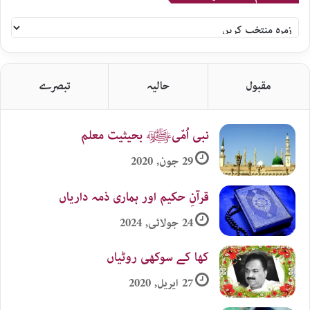
سلام
اردو
زمرہ
جات
مقبول
حالیہ
تبصرے
نبی اُمّیﷺ بحیثیت معلم
29 جون, 2020
قرآنِ حکیم اور ہماری ذمہ داریاں
24 جولائی, 2024
کھا کے سوکھی روٹیاں
27 اپریل, 2020