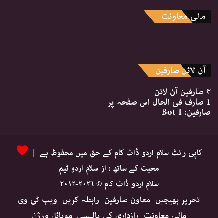
مالی معاونت
آن لائن صارفین
۴ صارفین
آن لائن
1 صارف
فی الحال اس صفحہ پر
صارفین:
1 Bot
کاپی رائٹ سلام اردو ڈاٹ کام کے حق میں محفوظ ہے |
محبت کے ساتھ : از سلام اردو ٹیم
سلام اردو ڈاٹ کام © ۲۰۲۶-۲۰۱۲
تحریر بھیجیں
معاون صارفین
رابطہ کریں
ویب ٹی وی
مالی معاونت
رازداری کی پالیسی
موبائل ورژن