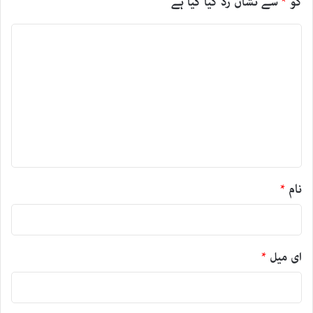
کو
*
سے نشان زد کیا گیا ہے
ت
ب
ص
ر
ہ
*
نام
*
ای میل
*