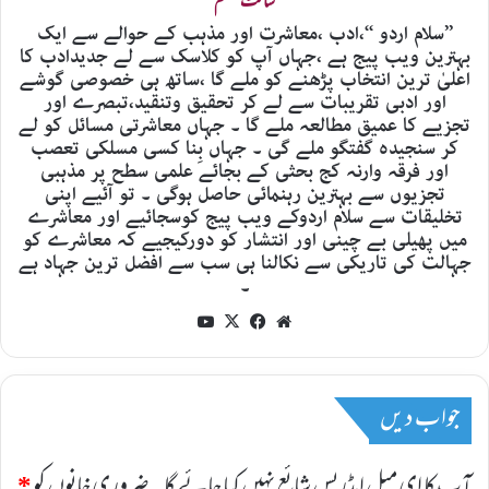
سائٹ منتظم
’’سلام اردو ‘‘،ادب ،معاشرت اور مذہب کے حوالے سے ایک
بہترین ویب پیج ہے ،جہاں آپ کو کلاسک سے لے جدیدادب کا
اعلیٰ ترین انتخاب پڑھنے کو ملے گا ،ساتھ ہی خصوصی گوشے
اور ادبی تقریبات سے لے کر تحقیق وتنقید،تبصرے اور
تجزیے کا عمیق مطالعہ ملے گا ۔ جہاں معاشرتی مسائل کو لے
کر سنجیدہ گفتگو ملے گی ۔ جہاں بِنا کسی مسلکی تعصب
اور فرقہ وارنہ کج بحثی کے بجائے علمی سطح پر مذہبی
تجزیوں سے بہترین رہنمائی حاصل ہوگی ۔ تو آئیے اپنی
تخلیقات سے سلام اردوکے ویب پیج کوسجائیے اور معاشرے
میں پھیلی بے چینی اور انتشار کو دورکیجیے کہ معاشرے کو
جہالت کی تاریکی سے نکالنا ہی سب سے افضل ترین جہاد ہے
۔
YouTube
Facebook
X
Website
جواب دیں
آپ کا ای میل ایڈریس شائع نہیں کیا جائے گا۔
ضروری خانوں کو
*