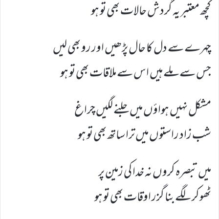
کچھ معتبر یہ گردش حالات بھی تو ہو
چہرے سے دل کا حال پڑھیں اور رو بھی لیں
جس سے ملے ہیں اس سے ملاقات بھی تو ہو
مشکل نہیں ہواؤں میں جلنے لگیں چراغ
شب زاد راستوں میں ترا ساتھ بھی تو ہو
میں تبصرہ کروں نہ خدا کی زمین پر
ٹھوکر لگے بنا گزر اوقات بھی تو ہو