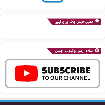
ہمیں فیس بک پر پائیے
سلام اردو یوٹیوب چینل