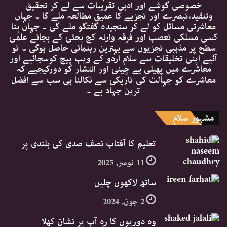
خصوصی گوشے اور ادبی تقریبات سے لے کر تحقیق
وتنقید،تبصرے اور تجزیے کا عمیق مطالعہ ملے گا ۔ جہاں
معاشرتی مسائل کو لے کر سنجیدہ گفتگو ملے گی ۔ جہاں بِنا
کسی مسلکی تعصب اور فرقہ وارنہ کج بحثی کے بجائے علمی
سطح پر مذہبی تجزیوں سے بہترین رہنمائی حاصل ہوگی ۔ تو
آئیے اپنی تخلیقات سے سلام اردو کے ویب پیج کوسجائیے اور
معاشرے میں پھیلی بے چینی اور انتشار کو دورکیجیے کہ
معاشرے کو جہالت کی تاریکی سے نکالنا ہی سب سے افضل
ترین جہاد ہے ۔
مشہور سلام
تعلیم کا آفتاب نصف صدی کی بلندی پر
11 نومبر, 2025
ساتھ لاکھوں چلیں
2 جون, 2024
وہ دوریوں کا رہِ آب پر نشان کھلا