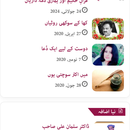
قرآنِ حکیم اور ہماری ذمہ داریاں
24 جولائی, 2024
کھا کے سوکھی روٹیاں
27 اپریل, 2020
دوست کے لیے ایک دُعا
7 نومبر, 2020
میں اکثر سوچتی ہوں
28 جون, 2020
نیا اضافہ
ڈاکٹر سلمان علی صاحب