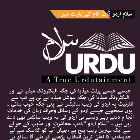
سلام اردو ڈاٹ کام کے بارے میں
جیسے جیسے پرنٹ میڈیا کی جگہ الیکٹرونک میڈیا نے اور
الیکٹرونگ میڈیا کی جگہ سوشل میڈیا نے لی ہے تب سے
انٹرنیٹ پہ اردو کی ویب سائیٹس نے اپنی جگہ خوب بنائی ۔
یوں سمجھیے جیسے اردو کے رسائل وجرائد زبان کی خدمات
انجا م دیتے رہے ویسے ہی اردو کی یہ ویب سائٹس بھی دے
رہی ہیں ۔ ’’سلام اردو ‘‘،ادب ،معاشرت اور مذہب کے حوالے
سے ایک بہترین ویب پیج ہے ،جہاں آپ کو کلاسک سے لے
جدیدادب کا اعلیٰ ترین انتخاب پڑھنے کو ملے گا ،ساتھ ہی