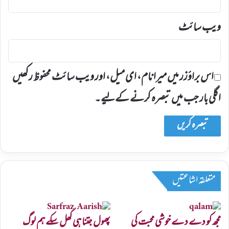
ویب‌ سائٹ
اس براؤزر میں میرا نام، ای میل، اور ویب سائٹ محفوظ رکھیں
اگلی بار جب میں تبصرہ کرنے کےلیے۔
متعلقہ اشاعتیں
مجھ کو دے دے خوشی محبت کی
پھول جتنا ہی کھل سکے ہم لوگ