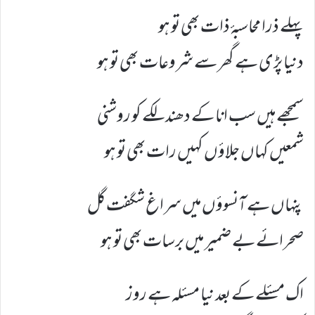
پہلے ذرا محاسبۂ ذات بھی تو ہو
دنیا پڑی ہے گھر سے شروعات بھی تو ہو
سمجھے ہیں سب انا کے دھندلکے کو روشنی
شمعیں کہاں جلاؤں کہیں رات بھی تو ہو
پنہاں ہے آنسوؤں میں سراغ شگفت گل
صحرائے بے ضمیر میں برسات بھی تو ہو
اک مسئلے کے بعد نیا مسئلہ ہے روز