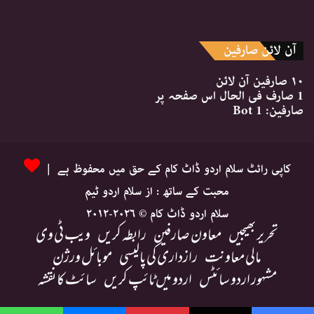
آن لائن صارفین
۱۰ صارفین
آن لائن
1 صارف
فی الحال اس صفحہ پر
صارفین:
1 Bot
کاپی رائٹ سلام اردو ڈاٹ کام کے حق میں محفوظ ہے |
محبت کے ساتھ : از سلام اردو ٹیم
سلام اردو ڈاٹ کام © ۲۰۲۶-۲۰۱۲
تحریر بھیجیں
معاون صارفین
رابطہ کریں
ویب ٹی وی
مالی معاونت
رازداری کی پالیسی
موبائل ورژن
مشہور اردو سائٹس
اردو میں ٹائپ کریں
سائٹ کا نقشہ