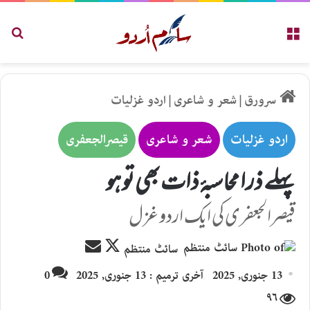
مینو
تلاش
سرورق
|
شعر و شاعری
|
اردو غزلیات
اردو غزلیات
شعر و شاعری
قیصرالجعفری
پہلے ذرا محاسبۂ ذات بھی تو ہو
قیصرالجعفری کی ایک اردو غزل
Send
Follow
سائٹ منتظم
an
on
13 جنوری, 2025
آخری ترمیم : 13 جنوری, 2025
0
email
X
۹۶