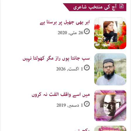
آج کی منتخب شاعری
ابر بھی جھیل پر برستا ہے
26 مئی, 2020
سب جانتا ہوں راز مگر کھولتا نہیں
1 اگست, 2026
میں اسے واقف الفت نہ کروں
1 دسمبر, 2019
یکجہتی