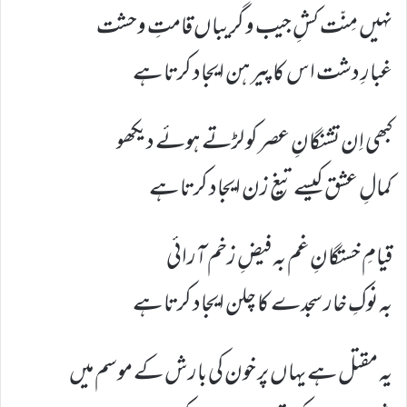
نہیں مِنّت کشِ جیب و گریباں قامتِ وحشت
غبارِ دشت اس کا پیرہن ایجاد کرتا ہے
کبھی اِن تشنگانِ عصر کو لڑتے ہوئے دیکھو
کمالِ عشق کیسے تیغ زن ایجاد کرتا ہے
قیامِ خستگانِ غم بہ فیضِ زخم آرائی
بہ نوکِ خار سجدے کا چلن ایجاد کرتا ہے
یہ مقتل ہے یہاں پر خون کی بارش کے موسم میں