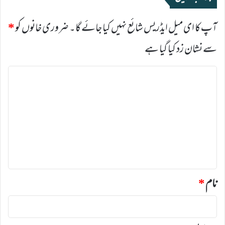
آپ کا ای میل ایڈریس شائع نہیں کیا جائے گا۔
ضروری خانوں کو
*
سے نشان زد کیا گیا ہے
ت
ب
ص
ر
ہ
*
نام
*