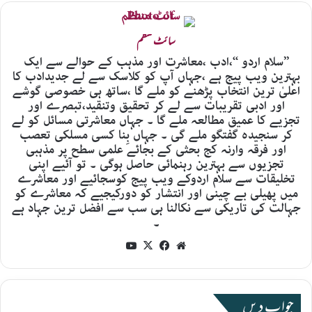
سائٹ منتظم
’’سلام اردو ‘‘،ادب ،معاشرت اور مذہب کے حوالے سے ایک
بہترین ویب پیج ہے ،جہاں آپ کو کلاسک سے لے جدیدادب کا
اعلیٰ ترین انتخاب پڑھنے کو ملے گا ،ساتھ ہی خصوصی گوشے
اور ادبی تقریبات سے لے کر تحقیق وتنقید،تبصرے اور
تجزیے کا عمیق مطالعہ ملے گا ۔ جہاں معاشرتی مسائل کو لے
کر سنجیدہ گفتگو ملے گی ۔ جہاں بِنا کسی مسلکی تعصب
اور فرقہ وارنہ کج بحثی کے بجائے علمی سطح پر مذہبی
تجزیوں سے بہترین رہنمائی حاصل ہوگی ۔ تو آئیے اپنی
تخلیقات سے سلام اردوکے ویب پیج کوسجائیے اور معاشرے
میں پھیلی بے چینی اور انتشار کو دورکیجیے کہ معاشرے کو
جہالت کی تاریکی سے نکالنا ہی سب سے افضل ترین جہاد ہے
۔
YouTube
Facebook
X
Website
جواب دیں