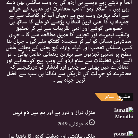
انجا م دیتے رہے ویسے ہی اردو کی یہ ویب سائٹس بھی دے
رہی ہیں ۔ ’’سلام اردو ‘‘،ادب ،معاشرت اور مذہب کے حوالے
سے ایک بہترین ویب پیج ہے ،جہاں آپ کو کلاسک سے لے
جدیدادب کا اعلیٰ ترین انتخاب پڑھنے کو ملے گا ،ساتھ ہی
خصوصی گوشے اور ادبی تقریبات سے لے کر تحقیق
وتنقید،تبصرے اور تجزیے کا عمیق مطالعہ ملے گا ۔ جہاں
معاشرتی مسائل کو لے کر سنجیدہ گفتگو ملے گی ۔ جہاں بِنا
کسی مسلکی تعصب اور فرقہ وارنہ کج بحثی کے بجائے علمی
سطح پر مذہبی تجزیوں سے بہترین رہنمائی حاصل ہوگی ۔ تو
آئیے اپنی تخلیقات سے سلام اردو کے ویب پیج کوسجائیے اور
معاشرے میں پھیلی بے چینی اور انتشار کو دورکیجیے کہ
معاشرے کو جہالت کی تاریکی سے نکالنا ہی سب سے افضل
ترین جہاد ہے ۔
مشہور سلام
منزل دراز و دور ہے اور ہم میں دم نہیں
8 جولائی, 2019
ملکی سلامتی اور دہشت گردی کا بڑھتا ہوا