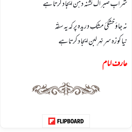
شرابِ صبر اک تشنہ دہن ایجاد کرتا ہے
نہ جاؤ خشکئ مشکِ دریدہ پر کہ یہ سقّہ
نیا کوزہ سرِ نہرِ لبن ایجاد کرتا ہے
عارف امام