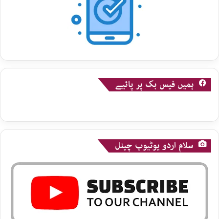
ہمیں فیس بک پر پائیے
سلام اردو یوٹیوب چینل