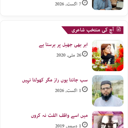
7 اگست, 2026
آج کی منتخب شاعری
ابر بھی جھیل پر برستا ہے
26 مئی, 2020
سب جانتا ہوں راز مگر کھولتا نہیں
1 اگست, 2026
میں اسے واقف الفت نہ کروں
1 دسمبر, 2019