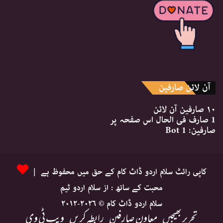
آن لائن صارفین
۱۰ صارفین
آن لائن
1 صارف
فی الحال اس صفحہ پر
صارفین:
1 Bot
کاپی رائٹ سلام اردو ڈاٹ کام کے حق میں محفوظ ہے |
محبت کے ساتھ : از سلام اردو ٹیم
سلام اردو ڈاٹ کام © ۲۰۲۶-۲۰۱۲
تحریر بھیجیں
معاون صارفین
رابطہ کریں
ویب ٹی وی