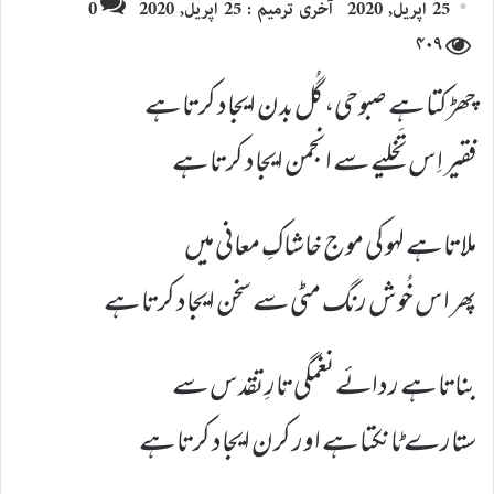
25 اپریل, 2020
آخری ترمیم : 25 اپریل, 2020
0
email
X
۴۰۹
چھڑکتا ہے صبوحی، گُل بدن ایجاد کرتا ہے
فقیر اِس تَخلیے سے انجمن ایجاد کرتا ہے
ملاتا ہے لہو کی موج خاشاکِ معانی میں
پھر اس خُوش رنگ مٹی سے سخن ایجاد کرتا ہے
بناتا ہے ردائے نغمگی تارِ تقدس سے
ستارے ٹانکتا ہے اور کرن ایجاد کرتا ہے