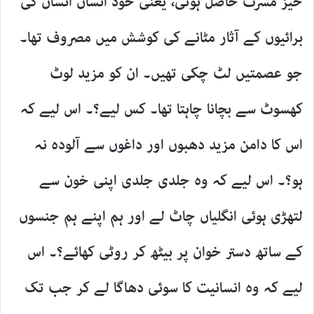
خیز مسرت حاصل ہوتی، یعنی خود انسان انسان کی
برائیوں کے آثار مٹانے کی کوشش میں مصروف تھا۔
جو عصمتیں لٹ چکی تھیں۔ ان کو مزید لوٹ
کھسوٹ سے بچانا چاہتا تھا۔ کس لیے؟۔ اس لیے کہ
اس کا دامن مزید دھبوں اور داغوں سے آلودہ نہ
ہو؟۔ اس لیے کہ وہ جلدی جلدی اپنی خون سے
لتھڑی ہوئی انگلیاں چاٹ لے اور ہم اپنے ہم جنسوں
کے ساتھ دستر خوان پر بیٹھ کر روٹی کھائے؟۔ اس
لیے کہ وہ انسانیت کا سوئی دھاگا لے کر جب تک