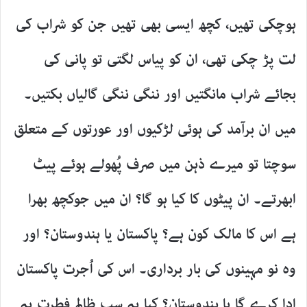
ہوچکی تھیں، کچھ ایسی بھی تھیں جن کو شراب کی
لت پڑ چکی تھی، ان کو پیاس لگتی تو پانی کی
بجائے شراب مانگتیں اور ننگی ننگی گالیاں بکتیں۔
میں ان برآمد کی ہوئی لڑکیوں اور عورتوں کے متعلق
سوچتا تو میرے ذہن میں صرف پُھولے ہوئے پیٹ
ابھرتے۔ ان پیٹوں کا کیا ہو گا؟ ان میں جوکچھ بھرا
ہے اس کا مالک کون ہے؟ پاکستان یا ہندوستان؟ اور
وہ نو مہینوں کی بار برداری۔ اس کی اُجرت پاکستان
ادا کرے گا یا ہندوستان؟ کیا یہ سب ظالم فطرت یہ