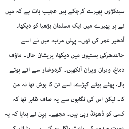
سینکڑوں پھیرے کرچکے ہیں عجیب بات ہے کہ میں
نے ہر پھیرے میں ایک مسلمان بڑھیا کو دیکھا۔
اُدھیر عمر کی تھی۔ پہلی مرتبہ میں نے اسے
جالندھرکی بستیوں میں دیکھا، پریشان حال۔ ماؤف
دماغ، ویران ویران آنکھیں۔ گردوغبار سے اٹے ہوئے
بال، پھٹے ہوئے کپڑے، اسے تن کا ہوش تھا نہ من
کا۔ لیکن اس کی نگاہوں سے یہ صاف ظاہر تھا کہ
کسی کو ڈھونڈ رہی ہیں۔ مجھے۔ بہن نے بتایا کہ یہ
عورت صدمہ کے باعث پاگل ہو گئی ہے۔ پٹیالہ کی