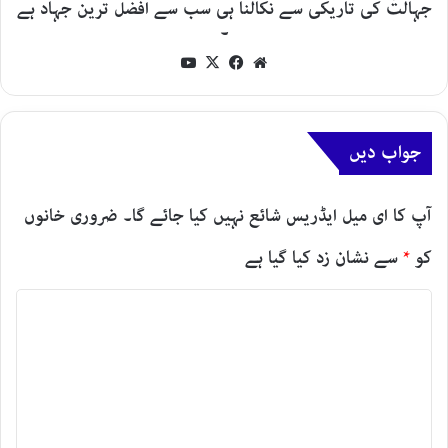
جہالت کی تاریکی سے نکالنا ہی سب سے افضل ترین جہاد ہے
۔
YouTube
Facebook
X
Website
جواب دیں
آپ کا ای میل ایڈریس شائع نہیں کیا جائے گا۔
ضروری خانوں
کو
*
سے نشان زد کیا گیا ہے
ت
ب
ص
ر
ہ