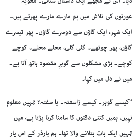
دیا۔ اس نے مجھے ایک داستان سنائی۔ مغویہ
عورتوں کی تلاش میں ہم مارے مارے پھرتے ہیں۔
ایک شہر، ایک گاؤں سے دوسرے گاؤں۔ پھر تیسرے
گاؤں، پھر چوتھے۔ گلی گلی، محلے محلے۔ کوچے
کوچے۔ بڑی مشکلوں سے گوہرِ مقصود ہاتھ آتا ہے۔
میں نے دل میں کہا۔
’’کیسے گوہر۔ کیسے زاسفتہ۔ یا سفتہ؟ تمہیں معلوم
نہیں، ہمیں کتنی دقتوں کا سامنا کرنا پڑتا ہے، میں
تمہیں ایک بات بتلانے والا تھا۔ ہم بارڈر کے اس پار