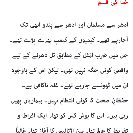
خدا کی قسم
ادھر سے مسلمان اور ادھر سے ہندو ابھی تک
آجارہے تھے۔ کیمپوں کے کیمپ بھرے پڑے تھے۔
جن میں ضرب المثل کے مطابق تل دھرنے کے لیے
واقعی کوئی جگہ نہیں تھی۔ لیکن اس کے باوجود
ان میں ٹھونسے جارہے تھے۔ غلہ ناکافی ہے۔
حفظانِ صحت کا کوئی انتظام نہیں۔ بیماریاں پھیل
رہی ہیں۔ اس کا ہوش کس کو تھا۔ ایک افراط و
تفریط کا عالم تھا۔ سن اڑتالیس کا آغاز تھا۔ غالباً