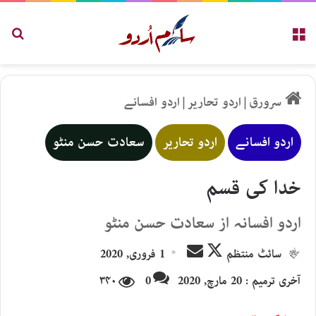
مینو
تلاش
سرورق
|
اردو تحاریر
|
اردو افسانے
اردو افسانے
اردو تحاریر
سعادت حسن منٹو
خدا کی قسم
اردو افسانہ از سعادت حسن منٹو
Send
Follow
سائٹ منتظم
1 فروری, 2020
an
on
آخری ترمیم : 20 مارچ, 2020
0
۳۴۰
email
X