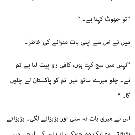
’’تو جھوٹ کہتا ہے۔ ‘‘
میں نے اس سے اپنی بات منوانے کی خاطر۔
’’نہیں میں سچ کہتا ہوں، کافی رو پیٹ لیا ہے تم
نے۔ چلو میرے ساتھ میں تم کو پاکستان لے چلوں
گا۔ ‘‘
اس نے میری بات نہ سنی اور بڑبڑانے لگی۔ بڑبڑاتے
بڑبڑاتے وہ ایک دم چونکی، اب اس کے لہجے میں