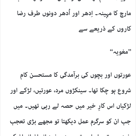
مارچ کا مہینہ۔ اِدھر اور اُدھر دونوں طرف رضا
کاروں کے ذریعے سے
’’مغویہ‘‘
عورتوں اور بچوں کی برآمدگی کا مستحسن کام
شروع ہو چکا تھا۔ سینکڑوں مرد، عورتیں، لڑکے اور
لڑکیاں اس کارِ خیر میں حصہ لے رہی تھیں۔ میں
جب ان کو سرگرم عمل دیکھتا تو مجھے بڑی تعجب