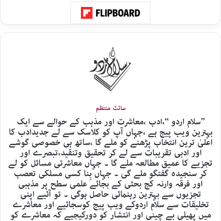
سائٹ منتظم
’’سلام اردو ‘‘،ادب ،معاشرت اور مذہب کے حوالے سے ایک
بہترین ویب پیج ہے ،جہاں آپ کو کلاسک سے لے جدیدادب کا
اعلیٰ ترین انتخاب پڑھنے کو ملے گا ،ساتھ ہی خصوصی گوشے
اور ادبی تقریبات سے لے کر تحقیق وتنقید،تبصرے اور
تجزیے کا عمیق مطالعہ ملے گا ۔ جہاں معاشرتی مسائل کو لے
کر سنجیدہ گفتگو ملے گی ۔ جہاں بِنا کسی مسلکی تعصب
اور فرقہ وارنہ کج بحثی کے بجائے علمی سطح پر مذہبی
تجزیوں سے بہترین رہنمائی حاصل ہوگی ۔ تو آئیے اپنی
تخلیقات سے سلام اردوکے ویب پیج کوسجائیے اور معاشرے
میں پھیلی بے چینی اور انتشار کو دورکیجیے کہ معاشرے کو