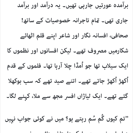
برآمدہ عورتیں جارہی تھیں۔ یہ درآمد اور برآمد
جاری تھی۔ تمام تاجرانہ خصوصیات کے ساتھ!
صحافی، افسانہ نگار اور شاعر اپنے قلم اٹھائے
شکارمیں مصروف تھے۔ لیکن افسانوں اور نظموں کا
ایک سیلاب تھا جو اُمڈا چلا آرہا تھا۔ فلموں کے قدم
اُکھڑ اُکھڑ جاتے تھے۔ اتنے صید تھے کہ سب بوکھلا
گئے تھے۔ ایک لیاژاں افسر مجھ سے ملا، کہنے لگا۔
’’تم کیوں گُم سُم رہتے ہو؟ میں نے کوئی جواب نہیں