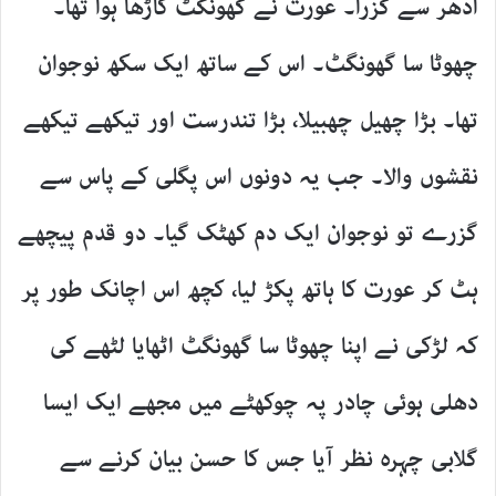
ادھر سے گزرا۔ عورت نے گھونگٹ کاڑھا ہوا تھا۔
چھوٹا سا گھونگٹ۔ اس کے ساتھ ایک سکھ نوجوان
تھا۔ بڑا چھیل چھبیلا، بڑا تندرست اور تیکھے تیکھے
نقشوں والا۔ جب یہ دونوں اس پگلی کے پاس سے
گزرے تو نوجوان ایک دم کھٹک گیا۔ دو قدم پیچھے
ہٹ کر عورت کا ہاتھ پکڑ لیا، کچھ اس اچانک طور پر
کہ لڑکی نے اپنا چھوٹا سا گھونگٹ اٹھایا لٹھے کی
دھلی ہوئی چادر پہ چوکھٹے میں مجھے ایک ایسا
گلابی چہرہ نظر آیا جس کا حسن بیان کرنے سے