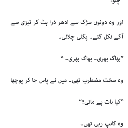
’’چلو!‘‘
اور وہ دونوں سڑک سے ادھر ذرا ہٹ کر تیزی سے
آگے نکل گئے۔ پگلی چلائی۔
’’بھاگ بھری۔ بھاگ بھری۔ ‘‘
وہ سخت مضطرب تھی۔ میں نے پاس جا کر پوچھا
’’کیا بات ہے مائی؟‘‘
وہ کانپ رہی تھی۔