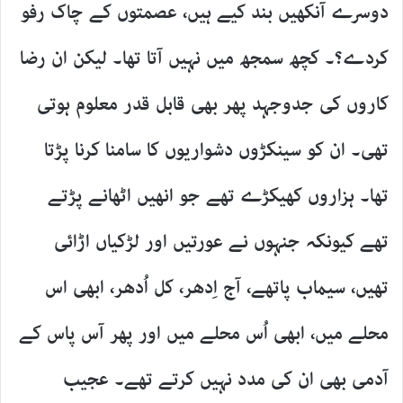
دوسرے آنکھیں بند کیے ہیں، عصمتوں کے چاک رفو
کردے؟۔ کچھ سمجھ میں نہیں آتا تھا۔ لیکن ان رضا
کاروں کی جدوجہد پھر بھی قابل قدر معلوم ہوتی
تھی۔ ان کو سینکڑوں دشواریوں کا سامنا کرنا پڑتا
تھا۔ ہزاروں کھیکڑے تھے جو انھیں اٹھانے پڑتے
تھے کیونکہ جنہوں نے عورتیں اور لڑکیاں اڑائی
تھیں، سیماب پاتھے، آج اِدھر، کل اُدھر، ابھی اس
محلے میں، ابھی اُس محلے میں اور پھر آس پاس کے
آدمی بھی ان کی مدد نہیں کرتے تھے۔ عجیب