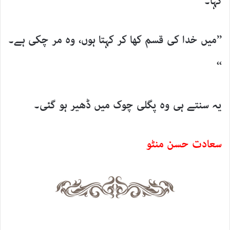
کہا۔
’’میں خدا کی قسم کھا کر کہتا ہوں، وہ مر چکی ہے۔
‘‘
یہ سنتے ہی وہ پگلی چوک میں ڈھیر ہو گئی۔
سعادت حسن منٹو