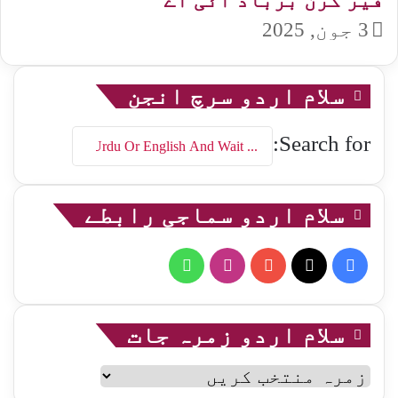
فیر کرن برباد آئی اے
3 جون, 2025
سلام اردو سرچ انجن
Search for:
سلام اردو سماجی رابطے
WhatsApp
Instagram
YouTube
Facebook
X
سلام اردو زمرہ جات
سلام
اردو