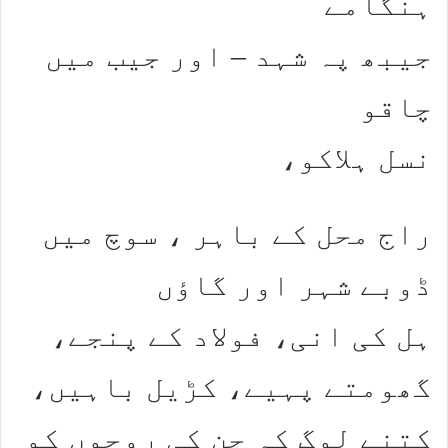
ہنگامے
جیبھ پہ شہد – اور جیب میں
چاقو
نسل ہلاکو،
راج محل کے باہر ، سوچ میں
ڈوبے شہر اور گاؤں
ہل کی انی، فولاد کے پنجے،
گھومتے پہیے، کڑیل باہیں،
کتنے لوگ کہ جن کی روحوں کو