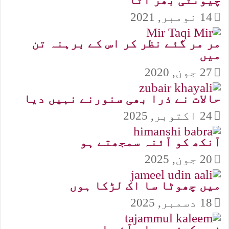
چیونٹی بھر آٹا
14 نومبر, 2021
مر مر گئے نظر کر اس کے برہنہ تن
میں
27 جون, 2020
حالات نے ذرا بھی سنورنے نہیں دیا
24 اکتوبر, 2025
آنکھ کو آئنہ سمجھتے ہو
20 جون, 2025
میں چھوٹا سا اک لڑکا ہوں
18 دسمبر, 2025