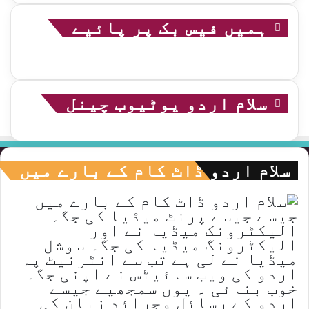
ہمیں فیس بک پر پائیے
سلام اردو یوٹیوب چینل
سلام اردو ڈاٹ کام کے بارے میں
جیسے جیسے پرنٹ میڈیا کی جگہ
الیکٹرونک میڈیا نے اور
الیکٹرونگ میڈیا کی جگہ سوشل
میڈیا نے لی ہے تب سے انٹرنیٹ پہ
اردو کی ویب سائیٹس نے اپنی جگہ
خوب بنائی ۔ یوں سمجھیے جیسے
اردو کے رسائل وجرائد زبان کی