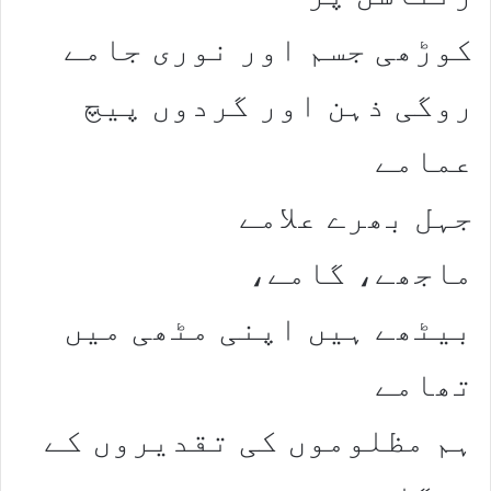
کوڑھی جسم اور نوری جامے
روگی ذہن اور گردوں پیچ
عمامے
جہل بھرے علامے
ماجھے، گامے،
بیٹھے ہیں اپنی مٹھی میں
تھامے
ہم مظلوموں کی تقدیروں کے