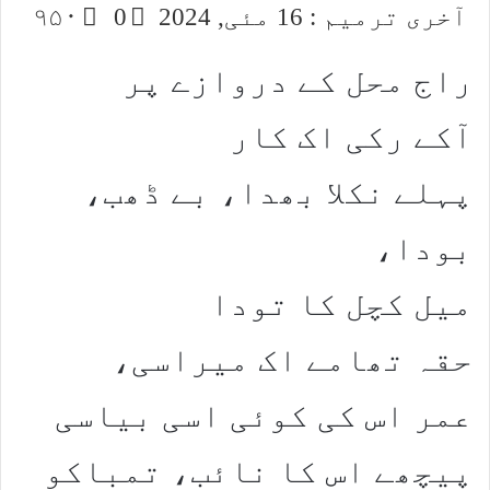
آخری ترمیم : 16 مئی, 2024
0
۹۵۰
راج محل کے دروازے پر
آکے رکی اک کار
پہلے نکلا بھدا، بے ڈھب،
بودا،
میل کچل کا تودا
حقہ تھامے اک میراسی،
عمر اس کی کوئی اسی بیاسی
پیچھے اس کا نائب، تمباکو