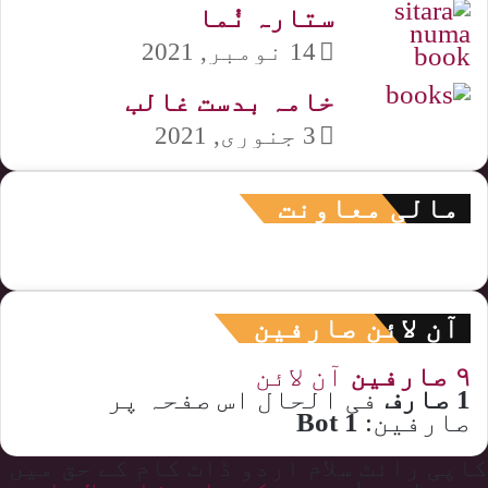
ستارہ نُما
14 نومبر, 2021
خامہ بدست غالب
3 جنوری, 2021
مالی معاونت
آن لائن صارفین
۹ صارفین
آن لائن
1 صارف
فی الحال اس صفحہ پر
صارفین:
1 Bot
کاپی رائٹ سلام اردو ڈاٹ کام کے حق میں