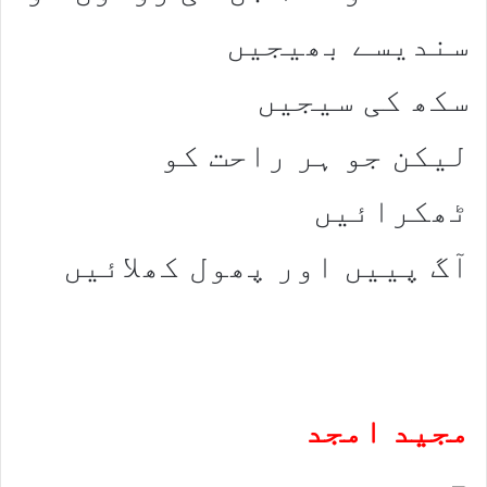
سندیسے بھیجیں
سکھ کی سیجیں
لیکن جو ہر راحت کو
ٹھکرائیں
آگ پییں اور پھول کھلائیں
مجید امجد