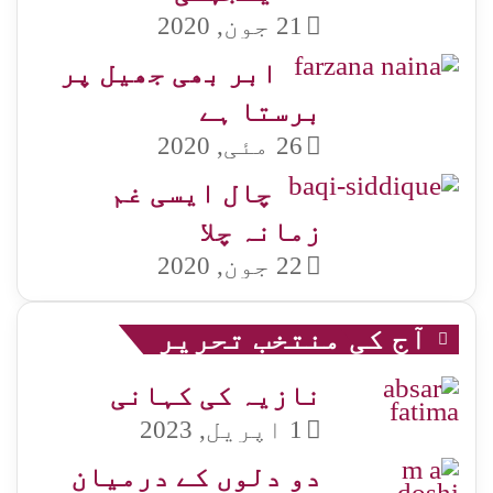
21 جون, 2020
ابر بھی جھیل پر
برستا ہے
26 مئی, 2020
چال ایسی غم
زمانہ چلا
22 جون, 2020
آج کی منتخب تحریر
نازیہ کی کہانی
1 اپریل, 2023
دو دلوں کے درمیان