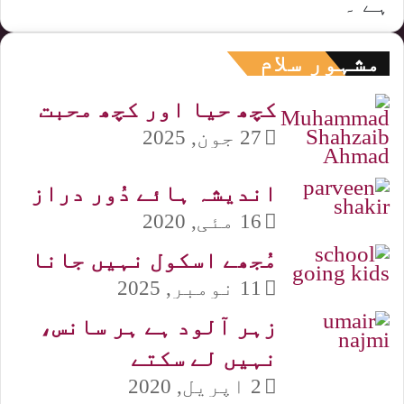
ہے ۔
مشہور سلام
کچھ حیا اور کچھ محبت
27 جون, 2025
اندیشہ ہائے دُور دراز
16 مئی, 2020
مُجھے اسکول نہیں جانا
11 نومبر, 2025
زہر آلود ہے ہر سانس،
نہیں لے سکتے
2 اپریل, 2020