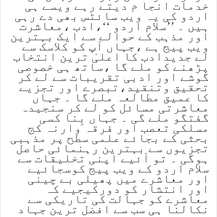
خدمات انجا م دیتے رہے ویسے ہی
اردو کی یہ ویب سائٹس بھی دے رہی
ہیں ۔ ’’سلام اردو ‘‘،ادب ،معاشرت
اور مذہب کے حوالے سے ایک بہترین
ویب پیج ہے ،جہاں آپ کو کلاسک سے
لے جدیدادب کا اعلیٰ ترین انتخاب
پڑھنے کو ملے گا ،ساتھ ہی خصوصی
گوشے اور ادبی تقریبات سے لے کر
تحقیق وتنقید،تبصرے اور تجزیے
کا عمیق مطالعہ ملے گا ۔ جہاں
معاشرتی مسائل کو لے کر سنجیدہ
گفتگو ملے گی ۔ جہاں بِنا کسی
مسلکی تعصب اور فرقہ وارنہ کج
بحثی کے بجائے علمی سطح پر مذہبی
تجزیوں سے بہترین رہنمائی حاصل
ہوگی ۔ تو آئیے اپنی تخلیقات سے
سلام اردو کے ویب پیج کوسجائیے
اور معاشرے میں پھیلی بے چینی
اور انتشار کو دورکیجیے کہ
معاشرے کو جہالت کی تاریکی سے
نکالنا ہی سب سے افضل ترین جہاد