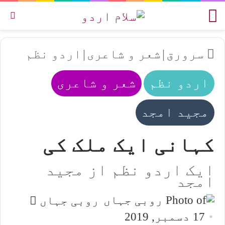
مینو
تل
سرورق
|
شعر و شاعری
|
اردو نظم
اردو نظم
شعر و شاعری
مجید امجد
کہانی ایک ملک کی
ایک اردو نظم از مجید
امجد
Send
روبی جہاں
an
17 دسمبر, 2019
email