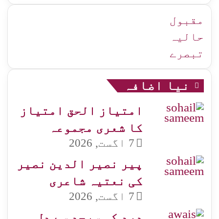
زمرہ
جات
مقبول
حالیہ
تبصرے
نیا اضافہ
امتیاز الحق امتیاز
کا شعری مجموعہ
7 اگست, 2026
پیر نصیر الدین نصیر
کی نعتیہ شاعری
7 اگست, 2026
درد کی سرحد سے دل