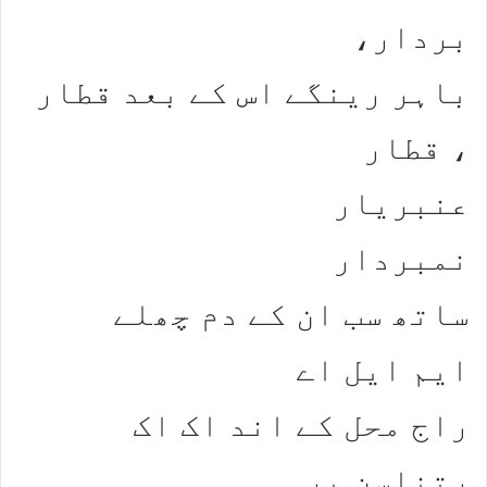
بردار،
باہر رینگے اس کے بعد قطار
، قطار
عنبریار
نمبردار
ساتھ سب ان کے دم چھلے
ایم ایل اے
راج محل کے اند اک اک
رتناسن پر