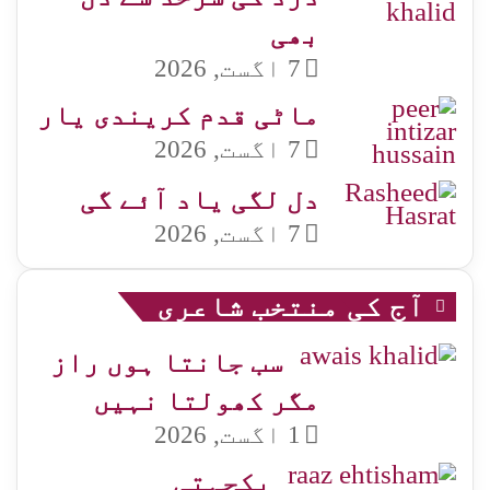
بھی
7 اگست, 2026
ماٹی قدم کریندی یار
7 اگست, 2026
دل لگی یاد آئے گی
7 اگست, 2026
آج کی منتخب شاعری
سب جانتا ہوں راز
مگر کھولتا نہیں
1 اگست, 2026
یکجہتی