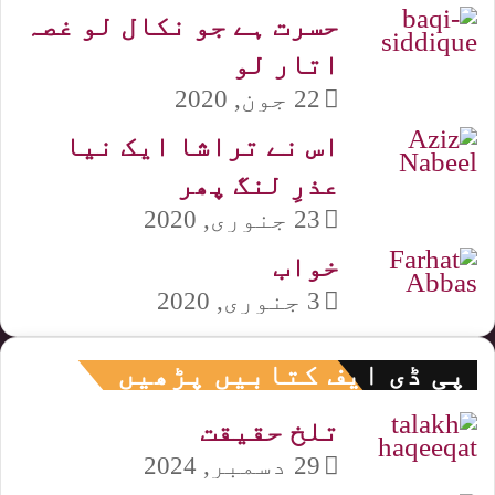
حسرت ہے جو نکال لو غصہ
اتار لو
22 جون, 2020
اس نے تراشا ایک نیا
عذرِ لنگ پھر
23 جنوری, 2020
خواب
3 جنوری, 2020
پی ڈی ایف کتابیں پڑھیں
تلخ حقیقت
29 دسمبر, 2024