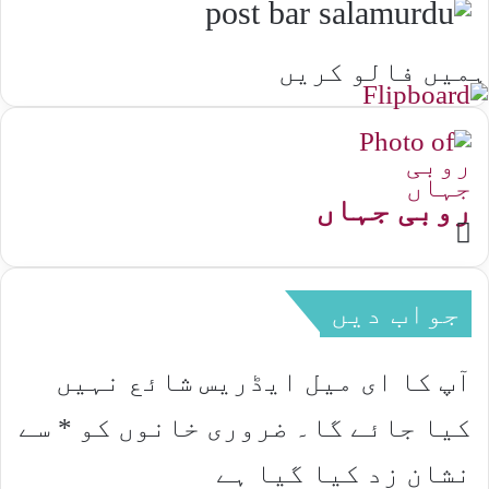
ہمیں فالو کریں
روبی جہاں
Website
جواب دیں
آپ کا ای میل ایڈریس شائع نہیں
کیا جائے گا۔
ضروری خانوں کو
*
سے
نشان زد کیا گیا ہے