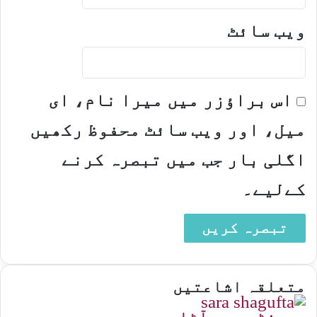
ویب‌ سائٹ
اس براؤزر میں میرا نام، ای
میل، اور ویب سائٹ محفوظ رکھیں
اگلی بار جب میں تبصرہ کرنے
کےلیے۔
متعلقہ اشاعتیں