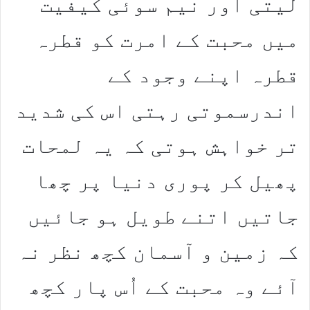
لیتی اور نیم سوئی کیفیت
میں محبت کے امرت کو قطرہ
قطرہ اپنے وجود کے
اندرسموتی رہتی اس کی شدید
تر خواہش ہوتی کہ یہ لمحات
پھیل کر پوری دنیا پر چھا
جاتیں اتنے طویل ہو جائیں
کہ زمین و آسمان کچھ نظر نہ
آئے وہ محبت کے اُس پار کچھ