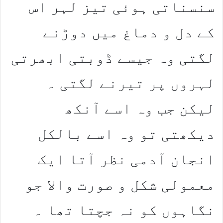
سنسناتی ہوئی تیز لہر اس
کے دل و دماغ میں دوڑنے
لگتی وہ جیسے ڈوبتی ابھرتی
لہروں پر تیرنے لگتی ۔
لیکن جب وہ اسے آنکھ
دیکھتی تو وہ اسے بالکل
انجان آدمی نظر آتا ایک
معمولی شکل و صورت والا جو
نگاہوں کو نہ جچتا تھا ۔