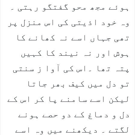
ہوئے مجھ محو گفتگو رہتی ۔
وہ خود اذیتی کی اس منزل پر
تھی جہاں اسے نہ کھانے کا
ہوش اور نہ نیند کا کہیں
پتہ تھا ۔اس کی آوا ز سنتی
تو دل میں کیف بھر جاتا
لیکن اسے سامنے پا کر اس کے
دل و دماغ کے دو حصے ہونے
لگتے ۔ دیکھنے میں وہ اسے