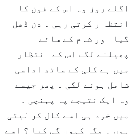
اگلے روز وہ اس کے فون کا
انتظا ر کرتی رہی ۔ دن ڈھل
گیا اور شام کے سائے
پھیلنے لگے اس کے انتظار
میں بے کلی کے ساتھ اداسی
شامل ہونے لگی ۔ پھر جیسے
وہ ایک نتیجے پہ پہنچی ۔
میں خود ہی اسے کال کر لیتی
ہوں ۔ مگر کہوں گی کیا ؟ اسے