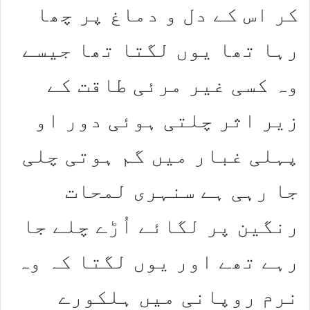
کر اس کے دل و دماغ پر چھا
رہا تھا یوں لگتا تھا جیسے
وہ کسی غیر مرئی طاقت کے
زیر اثر چلتی ہوئی دور او
پہلی غبار میں گم ہوتی چلی
جا رہی ہے سنہری لمحات
رنگین پر لگائے اُڑے چلے جا
رہے تھے اور یوں لگتا کہ وہ
نرم روپانی میں ہلکورے