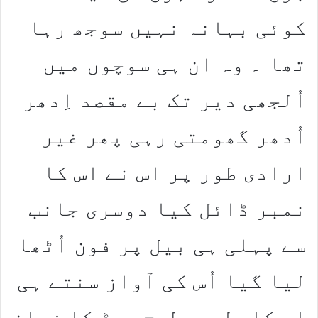
کوئی بہانہ نہیں سوجھ رہا
تھا ۔ وہ ان ہی سوچوں میں
اُلجھی دیر تک بے مقصد اِدھر
اُدھر گھومتی رہی پھر غیر
ارادی طور پر اس نے اس کا
نمبر ڈائل کیا دوسری جانب
سے پہلی ہی بیل پر فون اُٹھا
لیا گیا اُس کی آواز سنتے ہی
اس کا دل بے طرح دھڑ کا زبان