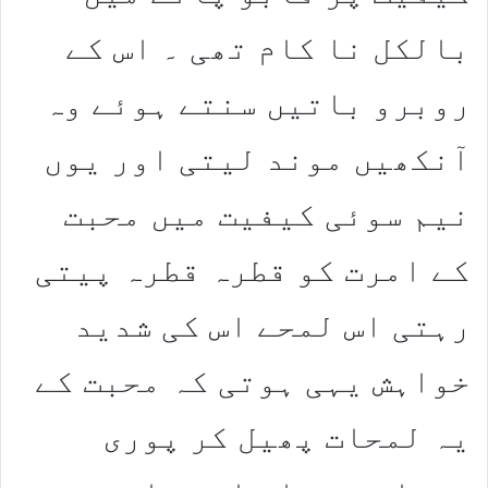
بالکل نا کام تھی ۔ اس کے
روبرو باتیں سنتے ہوئے وہ
آنکھیں موند لیتی اور یوں
نیم سوئی کیفیت میں محبت
کے امرت کو قطرہ قطرہ پیتی
رہتی اس لمحے اس کی شدید
خواہش یہی ہوتی کہ محبت کے
یہ لمحات پھیل کر پوری