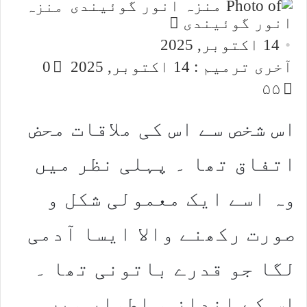
منزہ
Send
انور گوئیندی
an
14 اکتوبر, 2025
email
آخری ترمیم : 14 اکتوبر, 2025
0
۵۵
اس شخص سے اس کی ملاقات محض
اتفاق تھا ۔ پہلی نظر میں
وہ اسے ایک معمولی شکل و
صورت رکھنے والا ایسا آدمی
لگا جو قدرے باتونی تھا ۔
اس کے اندازِ و اطوار میں