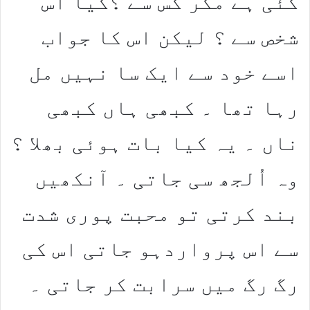
گئی ہے مگر کس سے ؟کیا اُس
شخص سے ؟ لیکن اس کا جواب
اسے خود سے ایک سا نہیں مل
رہا تھا ۔ کبھی ہاں کبھی
ناں ۔ یہ کیا بات ہوئی بھلا ؟
وہ اُلجھ سی جاتی ۔ آنکھیں
بند کرتی تو محبت پوری شدت
سے اس پرواردہو جاتی اس کی
رگ رگ میں سرابت کر جاتی ۔