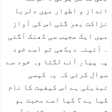
انداز و اطوار میں دلربا
نزاکت بھر گئی اس کی آواز
میں ایک عجیب سی کھنک آگئی
۔ آئینہ دیکھی تو اسے خود
پہ پیار آنے لگتا وہ خود سے
سوال کرتی کہ یہ کیسی
تبدیلی ہے اس کیفیت کا نام
کیا ہے ؟ کیا اسے محبت ہو