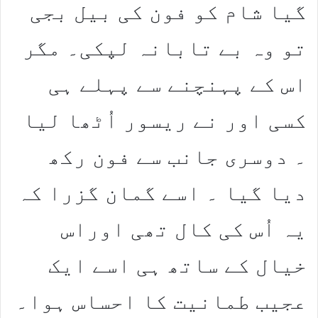
گیا شام کو فون کی بیل بجی
تو وہ بے تابانہ لپکی۔ مگر
اس کے پہنچنے سے پہلے ہی
کسی اور نے ریسور اُٹھا لیا
۔ دوسری جانب سے فون رکھ
دیا گیا ۔ اسے گمان گزرا کہ
یہ اُس کی کال تھی اوراس
خیال کے ساتھ ہی اسے ایک
عجیب طمانیت کا احساس ہوا۔