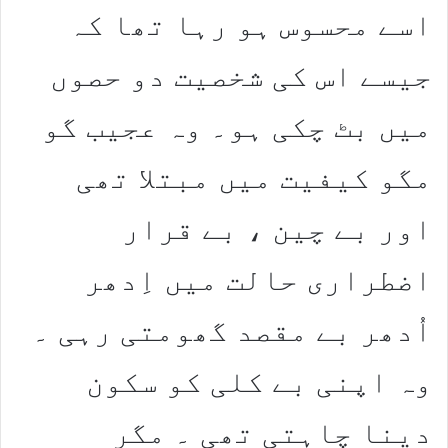
اسے محسوس ہو رہا تھا کہ
جیسے اس کی شخصیت دو حصوں
میں بٹ چکی ہو۔ وہ عجیب گو
مگو کیفیت میں مبتلا تھی
اور بے چین ، بے قرار
اضطراری حالت میں اِدھر
اُدھر بے مقصد گھومتی رہی ۔
وہ اپنی بے کلی کو سکون
دینا چاہتی تھی ۔ مگر