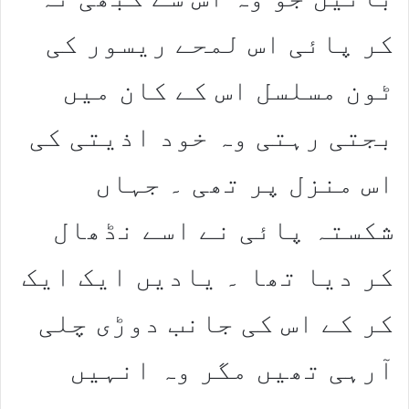
کر پائی اس لمحے ریسور کی
ٹون مسلسل اس کے کان میں
بجتی رہتی وہ خود اذیتی کی
اس منزل پر تھی ۔ جہاں
شکستہ پائی نے اسے نڈھال
کر دیا تھا ۔ یادیں ایک ایک
کر کے اس کی جانب دوڑی چلی
آرہی تھیں مگر وہ انہیں