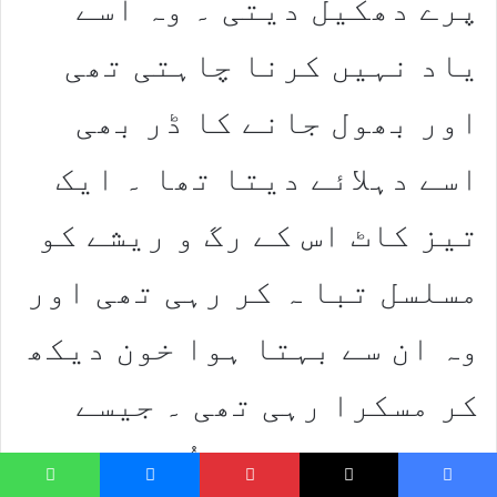
پرے دھکیل دیتی ۔ وہ اسے
یاد نہیں کرنا چاہتی تھی
اور بھول جانے کا ڈر بھی
اسے دہلائے دیتا تھا ۔ ایک
تیز کاٹ اس کے رگ و ریشے کو
مسلسل تبا ہ کر رہی تھی اور
وہ ان سے بہتا ہوا خون دیکھ
کر مسکرا رہی تھی ۔ جیسے
اپنی تڑپ کا لطف اُٹھا رہی
hatsApp
Messenger
Pinterest
X
Faceboo