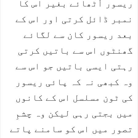
ریسور اُٹھائے بغیر اس کا
نمبر ڈائل کرتی اور اس کے
بعد ریسور کان سے لگائے
گھنٹوں اس سے باتیں کرتی
رہتی ایسی باتیں جو اس سے
وہ کبھی نہ کہ پائی ریسور
کی ٹون مسلسل اس کے کانوں
میں بجتی رہی لیکن وہ چشمِ
تصور میں اس کو سامنے پاتے