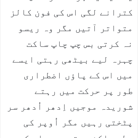
کترانے لگی اس کی فون کالز
متواتر آتیں مگر وہ ریسو
نہ کرتی بس چپ چاپ ساکت
چہرہ لیے بیٹھی رہتی ایسے
میں اس کے پاؤں اضطراری
طور پر حرکت میں رہتے
شوریدہ موجیں اِدھر اُدھر سر
پٹختی رہیں مگر اُوپر کی
سطح ساکن ہوتی ۔ وہ اس کی