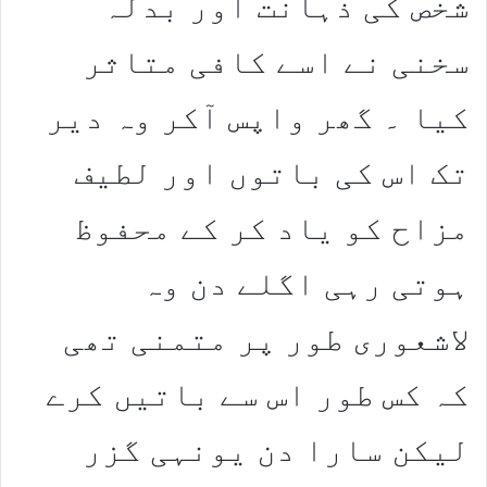
شخص کی ذہانت اور بدلہ
سخنی نے اسے کافی متاثر
کیا ۔ گھر واپس آکر وہ دیر
تک اس کی باتوں اور لطیف
مزاح کو یاد کر کے محفوظ
ہوتی رہی اگلے دن وہ
لاشعوری طور پر متمنی تھی
کہ کس طور اس سے باتیں کرے
لیکن سارا دن یونہی گزر