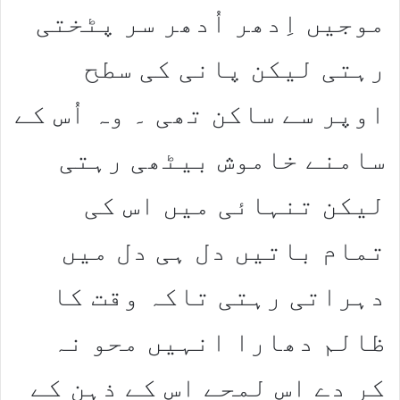
موجیں اِدھر اُدھر سر پٹختی
رہتی لیکن پانی کی سطح
اوپر سے ساکن تھی ۔ وہ اُس کے
سامنے خاموش بیٹھی رہتی
لیکن تنہائی میں اس کی
تمام باتیں دل ہی دل میں
دہراتی رہتی تاکہ وقت کا
ظالم دھارا انہیں محو نہ
کر دے اس لمحے اس کے ذہن کے