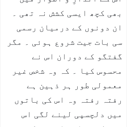
بھی کچھ ایسی کشش نہ تھی ۔
ان دونوں کے درمیان رسمی
سی بات جیت شروع ہوئی ۔ مگر
گفتگو کے دوران اس نے
محسوس کیا ۔ کہ وہ شخص غیر
معمولی طور ہر ذہین ہے
رفتہ رفتہ وہ اس کی باتوں
میں دلچسپی لینے لگی اس