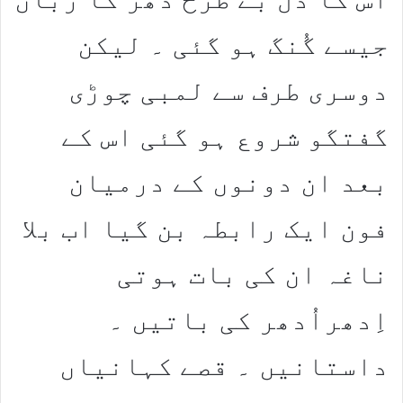
جیسے گُنگ ہو گئی ۔ لیکن
دوسری طرف سے لمبی چوڑی
گفتگو شروع ہو گئی اس کے
بعد ان دونوں کے درمیان
فون ایک رابطہ بن گیا اب بلا
ناغہ ان کی بات ہوتی
اِدھراُدھر کی باتیں ۔
داستانیں ۔ قصے کہانیاں