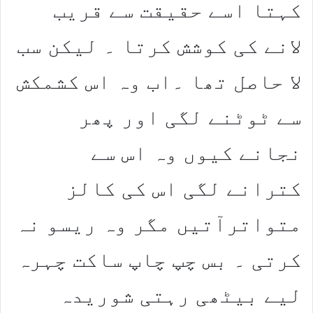
کہتا اسے حقیقت سے قریب
لانے کی کوشش کرتا ۔ لیکن سب
لا حاصل تھا ۔اب وہ اس کشمکش
سے ٹوٹنے لگی اور پھر
نجانے کیوں وہ اس سے
کترانے لگی اس کی کالز
متواترآتیں مگر وہ ریسو نہ
کرتی ۔ بس چپ چاپ ساکت چہرہ
لیے بیٹھی رہتی شوریدہ