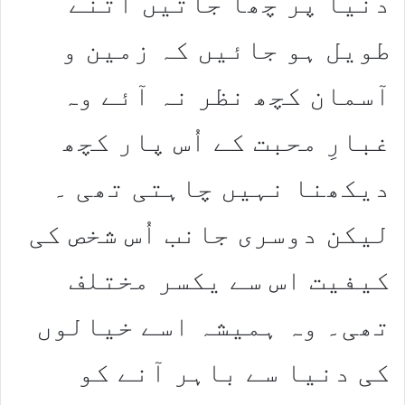
دنیا پر چھا جاتیں اتنے
طویل ہو جائیں کہ زمین و
آسمان کچھ نظر نہ آئے وہ
غبارِ محبت کے اُس پار کچھ
دیکھنا نہیں چاہتی تھی ۔
لیکن دوسری جانب اُس شخص کی
کیفیت اس سے یکسر مختلف
تھی۔ وہ ہمیشہ اسے خیالوں
کی دنیا سے باہر آنے کو