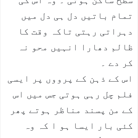
تمام باتیں دل ہی دل میں
دہراتی رہتی تاکہ وقت کا
ظالم دھارا انہیں محو نہ
کر دے ۔
اس کے ذہن کے پرووں پر ایسی
فلم چل رہی ہوتی جس میں اس
کے من پسند مناظر ہوتے پھر
کئی بار ایسا ہو ا کہ وہ