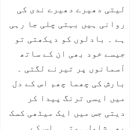
لیتی دھیرے دھیرے ندی کی
روانی ہیں بہتی چلی جا رہی
ہے ۔ بادلوں کو دیکھتی تو
جیسے خود بھی ان کے ساتھ
آسمانوں پر تیرنے لگتی ۔
بارش کی چھما چھم اس کے دل
میں ایسی ترنگ پیدا کر
دیتی جس میں ایک میٹھی کسک
بھی شامل ہوتی ۔ اس کے