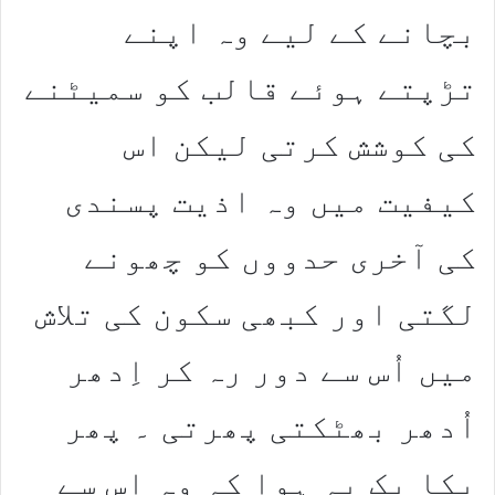
بچانے کے لیے وہ اپنے
تڑپتے ہوئے قالب کو سمیٹنے
کی کوشش کرتی لیکن اس
کیفیت میں وہ اذیت پسندی
کی آخری حدووں کو چھونے
لگتی اور کبھی سکون کی تلاش
میں اُس سے دور رہ کر اِدھر
اُدھر بھٹکتی پھرتی ۔ پھر
یکا یک یہ ہوا کہ وہ اس سے