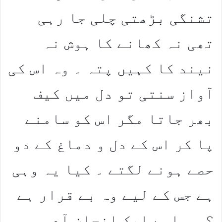
تشنگی بڑھتی چلی جا رہی
تھی نہ کھانے کا ہوش نہ
نیند کا کہیں پتہ ۔ وہ اس کی
آواز سنتی تو دل میں کیف
بھر جاتا مگر اس کو سامنے
پا کر اس کے دل و دماغ کے دو
حصے ہونے لگتے ۔ کیا یہ وہی
ہے جس کے لیے وہ بے قرار ہے
؟ وہ اسے ایک انجان آدمی