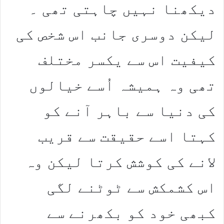
دیکھنا نہیں چاہتی تھی ۔
لیکن دوسری جانب اس شخص کی
کیفیت اس سے یکسر مختلف
تھی وہ ہمیشہ اُسے خیالوں
کی دنیا سے باہر آنے کو
کہتا اسے حقیقت سے قریب
لانے کی کوشش کرتا لیکن وہ
اس کشمکش سے ٹوٹنے لگی
کبھی خود کو بکھرنے سے