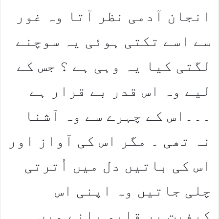
انجان آدمی نظر آتا وہ غور
سے اسے تکتی ہوئی یہ سوچنے
لگتی کیا یہ وہی ہے ؟ جس کے
لیے وہ اس قدر بے قرار ہے
۔۔۔اس کے چہرے سے وہ آشنا
نہ تھی ۔ مگر اس کی آواز اور
اس کی باتیں دل میں اُترتی
چلی جاتیں وہ اپنی اس
کیفیت پر قابو پانے میں