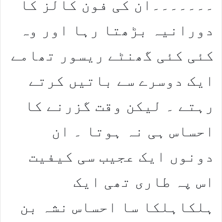
۔۔۔۔۔۔۔ان کی فون کالز کا
دورانیہ بڑھتا رہا اور وہ
کئی کئی گھنٹے ریسور تھامے
ایک دوسرے سے باتیں کرتے
رہتے ۔ لیکن وقت گزرنے کا
احساس ہی نہ ہوتا ۔ ان
دونوں ایک عجیب سی کیفیت
اس پہ طاری تھی ایک
ہلکاہلکا سا احساس نشہ بن