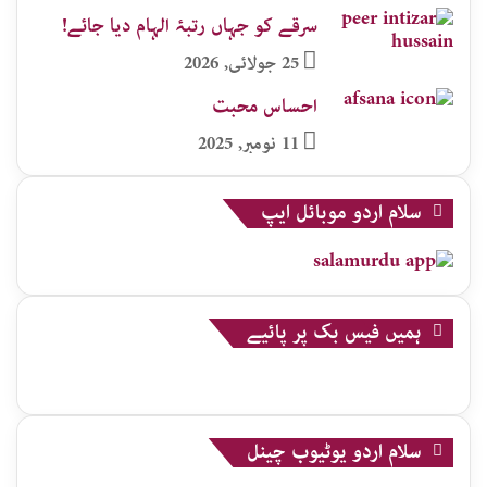
سرقے کو جہاں رتبۂ الہام دیا جائے!
25 جولائی, 2026
احساس محبت
11 نومبر, 2025
سلام اردو موبائل ایپ
ہمیں فیس بک پر پائیے
سلام اردو یوٹیوب چینل