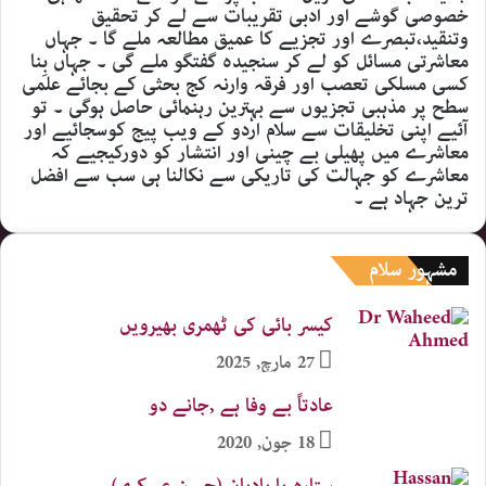
خصوصی گوشے اور ادبی تقریبات سے لے کر تحقیق
وتنقید،تبصرے اور تجزیے کا عمیق مطالعہ ملے گا ۔ جہاں
معاشرتی مسائل کو لے کر سنجیدہ گفتگو ملے گی ۔ جہاں بِنا
کسی مسلکی تعصب اور فرقہ وارنہ کج بحثی کے بجائے علمی
سطح پر مذہبی تجزیوں سے بہترین رہنمائی حاصل ہوگی ۔ تو
آئیے اپنی تخلیقات سے سلام اردو کے ویب پیج کوسجائیے اور
معاشرے میں پھیلی بے چینی اور انتشار کو دورکیجیے کہ
معاشرے کو جہالت کی تاریکی سے نکالنا ہی سب سے افضل
ترین جہاد ہے ۔
مشہور سلام
کیسر بائی کی ٹھمری بھیرویں
27 مارچ, 2025
عادتاً بے وفا ہے ,جانے دو
18 جون, 2020
ستارہ یا بادبان (حسن عسکری)