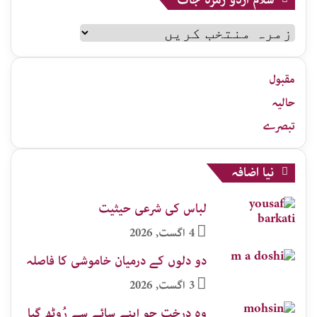
سلام
اردو
زمرہ
جات
مقبول
حالیہ
تبصرے
نیا اضافہ
لباس کی شرعی حیثیت
4 اگست, 2026
دو دلوں کے درمیان خاموشی کا فاصلہ
3 اگست, 2026
وہ درخت جو اپنے سائے سے رُوٹھ گیا