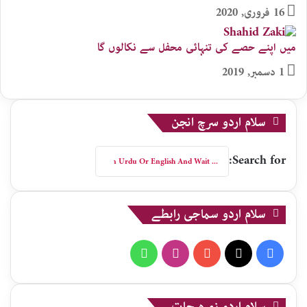
16 فروری, 2020
میں اپنے حصے کی تنہائی محفل سے نکالوں گا
1 دسمبر, 2019
سلام اردو سرچ انجن
Search for:
سلام اردو سماجی رابطے
WhatsApp
Instagram
YouTube
X
Facebook
سلام اردو زمرہ جات