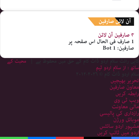
آن لائن صارفین
۴ صارفین
آن لائن
1 صارف
فی الحال اس صفحہ پر
صارفین:
1 Bot
کاپی رائٹ سلام اردو ڈاٹ کام کے حق میں محفوظ ہے |
محبت کے
ساتھ : از سلام اردو ٹیم
سلام اردو ڈاٹ کام © ۲۰۲۶-۲۰۱۲
تحریر بھیجیں
معاون صارفین
رابطہ کریں
ویب ٹی وی
مالی معاونت
رازداری کی پالیسی
موبائل ورژن
مشہور اردو سائٹس
اردو میں ٹائپ کریں