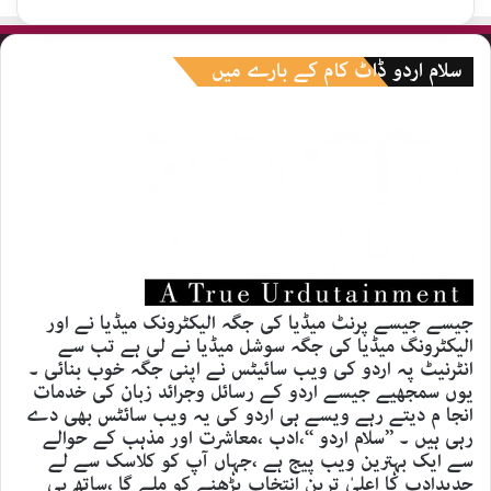
سلام اردو ڈاٹ کام کے بارے میں
جیسے جیسے پرنٹ میڈیا کی جگہ الیکٹرونک میڈیا نے اور
الیکٹرونگ میڈیا کی جگہ سوشل میڈیا نے لی ہے تب سے
انٹرنیٹ پہ اردو کی ویب سائیٹس نے اپنی جگہ خوب بنائی ۔
یوں سمجھیے جیسے اردو کے رسائل وجرائد زبان کی خدمات
انجا م دیتے رہے ویسے ہی اردو کی یہ ویب سائٹس بھی دے
رہی ہیں ۔ ’’سلام اردو ‘‘،ادب ،معاشرت اور مذہب کے حوالے
سے ایک بہترین ویب پیج ہے ،جہاں آپ کو کلاسک سے لے
جدیدادب کا اعلیٰ ترین انتخاب پڑھنے کو ملے گا ،ساتھ ہی