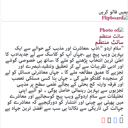
ہمیں فالو کریں
سائٹ منتظم
’’سلام اردو ‘‘،ادب ،معاشرت اور مذہب کے حوالے سے ایک
بہترین ویب پیج ہے ،جہاں آپ کو کلاسک سے لے جدیدادب کا
اعلیٰ ترین انتخاب پڑھنے کو ملے گا ،ساتھ ہی خصوصی گوشے
اور ادبی تقریبات سے لے کر تحقیق وتنقید،تبصرے اور
تجزیے کا عمیق مطالعہ ملے گا ۔ جہاں معاشرتی مسائل کو لے
کر سنجیدہ گفتگو ملے گی ۔ جہاں بِنا کسی مسلکی تعصب
اور فرقہ وارنہ کج بحثی کے بجائے علمی سطح پر مذہبی
تجزیوں سے بہترین رہنمائی حاصل ہوگی ۔ تو آئیے اپنی
تخلیقات سے سلام اردوکے ویب پیج کوسجائیے اور معاشرے
میں پھیلی بے چینی اور انتشار کو دورکیجیے کہ معاشرے کو
جہالت کی تاریکی سے نکالنا ہی سب سے افضل ترین جہاد ہے
۔
YouTube
Facebook
Website
X