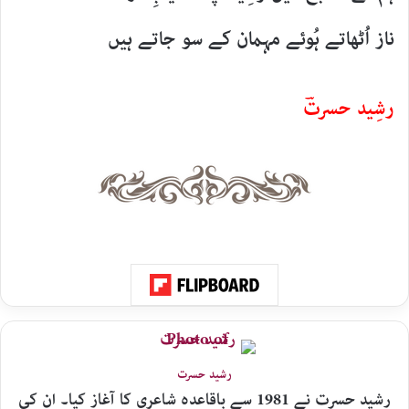
ناز اُٹھاتے ہُوئے مہمان کے سو جاتے ہیں
رشِید حسرتؔ
رشید حسرت
رشید حسرت نے 1981 سے باقاعدہ شاعری کا آغاز کیا۔ ان کی