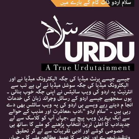
سلام اردو ڈاٹ کام کے بارے میں
جیسے جیسے پرنٹ میڈیا کی جگہ الیکٹرونک میڈیا نے اور
الیکٹرونگ میڈیا کی جگہ سوشل میڈیا نے لی ہے تب سے
انٹرنیٹ پہ اردو کی ویب سائیٹس نے اپنی جگہ خوب بنائی ۔
یوں سمجھیے جیسے اردو کے رسائل وجرائد زبان کی خدمات
انجا م دیتے رہے ویسے ہی اردو کی یہ ویب سائٹس بھی دے
رہی ہیں ۔ ’’سلام اردو ‘‘،ادب ،معاشرت اور مذہب کے حوالے
سے ایک بہترین ویب پیج ہے ،جہاں آپ کو کلاسک سے لے
جدیدادب کا اعلیٰ ترین انتخاب پڑھنے کو ملے گا ،ساتھ ہی
خصوصی گوشے اور ادبی تقریبات سے لے کر تحقیق
وتنقید،تبصرے اور تجزیے کا عمیق مطالعہ ملے گا ۔ جہاں