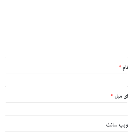
ت
ب
ص
ر
ہ
*
نام
*
ای میل
*
ویب‌ سائٹ