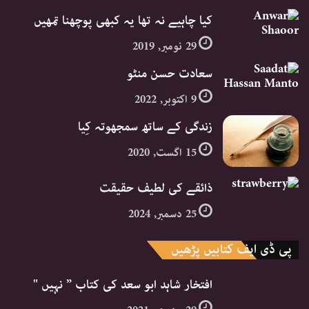
کیا چاہیے نہ تھا یہ کبھی پوچھنا تمھیں
29 نومبر, 2019
سعادت حسن منٹو
9 اکتوبر, 2022
زندگی کے ساتھ سمجھوتہ کِیا
15 اگست, 2020
ذائقے کی لطیف حقیقت
25 دسمبر, 2024
پی ڈی ایف کتابیں پڑھیں
افتخار شاہد ابو سعد کی کتاب ” نہیں "