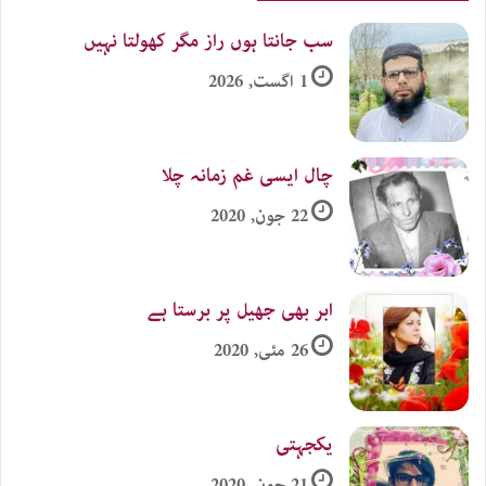
سب جانتا ہوں راز مگر کھولتا نہیں
1 اگست, 2026
چال ایسی غم زمانہ چلا
22 جون, 2020
ابر بھی جھیل پر برستا ہے
26 مئی, 2020
یکجہتی
21 جون, 2020