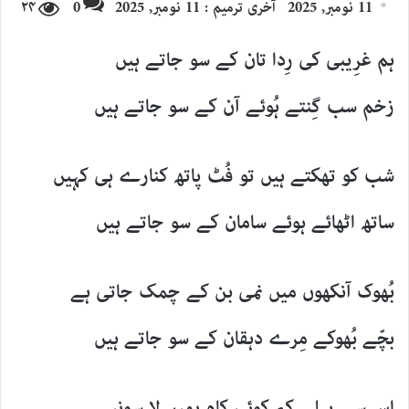
11 نومبر, 2025
آخری ترمیم : 11 نومبر, 2025
0
۲۴
email
ہم غرِیبی کی رِدا تان کے سو جاتے ہیں
زخم سب گِنتے ہُوئے آن کے سو جاتے ہیں
شب کو تھکتے ہیں تو فُٹ پاتھ کنارے ہی کہیں
ساتھ اٹھائے ہوئے سامان کے سو جاتے ہیں
بُھوک آنکھوں میں نمی بن کے چمک جاتی ہے
بچّے بُھوکے مِرے دہقان کے سو جاتے ہیں
اِس سے پہلے کہ کوئی کام ہمیں لا سونپے