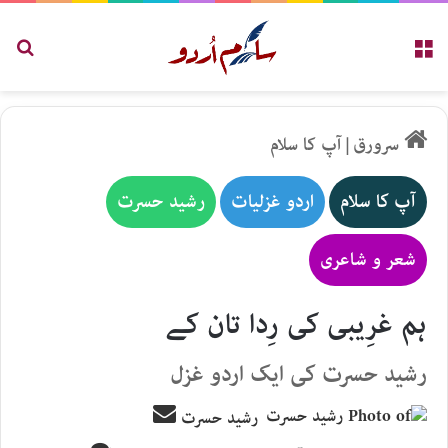
مینو
تلاش
سرورق
|
آپ کا سلام
آپ کا سلام
اردو غزلیات
رشید حسرت
شعر و شاعری
ہم غرِیبی کی رِدا تان کے
رشید حسرت کی ایک اردو غزل
Send
رشید حسرت
an