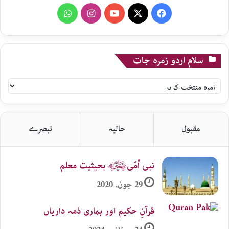
WhatsApp
Instagram
YouTube
X
Facebook
سلام اردو زمرہ جات
سلام
اردو
زمرہ
جات
مقبول
حالیہ
تبصرے
نبی اُمّیﷺ بحیثیت معلم
29 جون, 2020
قرآنِ حکیم اور ہماری ذمہ داریاں