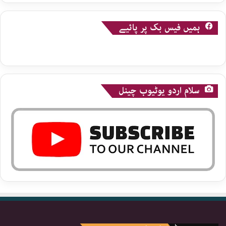
ہمیں فیس بک پر پائیے
سلام اردو یوٹیوب چینل