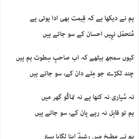
ہم نے دیکھا ہے کہ قِیمت بھی ادا ہوتی ہے
مُتحمّل نہِیں احسان کے سو جاتے ہیں
کیوں سمجھ بیٹھے کہ اب صاحبِ سِطوت ہم ہیں
چند ٹکڑے جو مِلے دان کے، سو جاتے ہیں
نہ سُپاری نہ کتھا ہے نہ تماکُو گھر میں
ہم تو قابِل نہ رہے پان کے، سو جاتے ہیں
ہم نے مطبخ میں رشِیدؔ اپنا لگایا بِستر