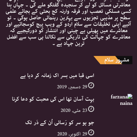
معاشرتی مسائل کو لے کر سنجیدہ گفتگو ملے گی ۔ جہاں بِنا
کسی مسلکی تعصب اور فرقہ وارنہ کج بحثی کے بجائے علمی
سطح پر مذہبی تجزیوں سے بہترین رہنمائی حاصل ہوگی ۔ تو
آئیے اپنی تخلیقات سے سلام اردو کے ویب پیج کوسجائیے اور
معاشرے میں پھیلی بے چینی اور انتشار کو دورکیجیے کہ
معاشرے کو جہالت کی تاریکی سے نکالنا ہی سب سے افضل
ترین جہاد ہے ۔
مشہور سلام
اسی قبا میں بسر اک زمانہ کر دیا ہے
29 دسمبر, 2019
بہت آسان تھا اس کی محبت کو دعا کرنا
23 مئی, 2020
جو ہو سر کو رَسائی اُن کے دَر تک
29 اکتوبر, 2020