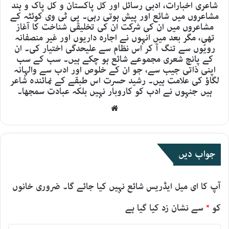
شاعری اخبارات، ادبی رسائل اور کل پاکستان و کل پاک و ہند
مشاعروں میں شائع اور پیش ہوتی رہی۔ پی ٹی وی کوئٹہ کے
مشاعروں میں ان کی شرکت ان کی تخلیقی شناخت کا آغاز
تھی، مگر بعد میں انہوں نے اجارہ داریوں اور غیر منصفانہ
رویّوں سے تنگ آ کر اس نظام سے علیحدگی اختیار کی۔ ان
کے پانچ شعری مجموعے شائع ہو چکے ہیں۔ سب کے سب
اپنی ذاتی جیب سے، جو ان کے خلوص اور ادب سے والہانہ
لگاؤ کی علامت ہیں۔ رشید حسرت اس طبقے کے نمائندہ شاعر
ہیں جنہوں نے ادب کو کاروبار نہیں بلکہ عبادت سمجھا۔
Website
جواب دیں
آپ کا ای میل ایڈریس شائع نہیں کیا جائے گا۔
ضروری خانوں
کو
*
سے نشان زد کیا گیا ہے