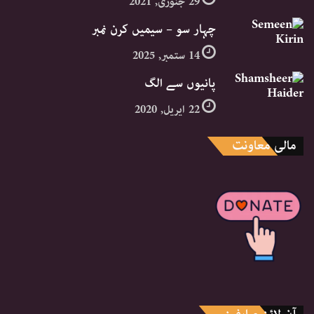
29 جنوری, 2021
چہار سو – سیمیں کرن نمبر
14 ستمبر, 2025
پانیوں سے الگ
22 اپریل, 2020
مالی معاونت