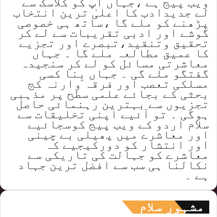
ویب پیج ہے ،جہاں آپ کو کلاسک سے
لے جدیدادب کا اعلیٰ ترین انتخاب
پڑھنے کو ملے گا ،ساتھ ہی خصوصی
گوشے اور ادبی تقریبات سے لے کر
تحقیق وتنقید،تبصرے اور تجزیے
کا عمیق مطالعہ ملے گا ۔ جہاں
معاشرتی مسائل کو لے کر سنجیدہ
گفتگو ملے گی ۔ جہاں بِنا کسی
مسلکی تعصب اور فرقہ وارنہ کج
بحثی کے بجائے علمی سطح پر مذہبی
تجزیوں سے بہترین رہنمائی حاصل
ہوگی ۔ تو آئیے اپنی تخلیقات سے
سلام اردو کے ویب پیج کوسجائیے
اور معاشرے میں پھیلی بے چینی
اور انتشار کو دورکیجیے کہ
معاشرے کو جہالت کی تاریکی سے
نکالنا ہی سب سے افضل ترین جہاد
ہے ۔
مشہور سلام