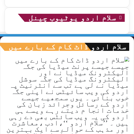
سلام اردو یوٹیوب چینل
سلام اردو ڈاٹ کام کے بارے میں
جیسے جیسے پرنٹ میڈیا کی جگہ
الیکٹرونک میڈیا نے اور
الیکٹرونگ میڈیا کی جگہ سوشل
میڈیا نے لی ہے تب سے انٹرنیٹ پہ
اردو کی ویب سائیٹس نے اپنی جگہ
خوب بنائی ۔ یوں سمجھیے جیسے
اردو کے رسائل وجرائد زبان کی
خدمات انجا م دیتے رہے ویسے ہی
اردو کی یہ ویب سائٹس بھی دے رہی
ہیں ۔ ’’سلام اردو ‘‘،ادب ،معاشرت
اور مذہب کے حوالے سے ایک بہترین