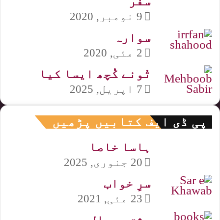
سفر
9 نومبر, 2020
سوارہ
2 مئی, 2020
تُونے کُچھ ایسا کیا
7 اپریل, 2025
پی ڈی ایف کتابیں پڑھیں
ہاسا خاصا
20 جنوری, 2025
سرِ خواب
23 مئی, 2021
عشق دھمال