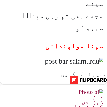
سپنے
مجھے بھی تم وہی سپناؔ
سمجھ لو
سپنا مولچندانی
ہمیں فالو کریں
کرن شہزادی