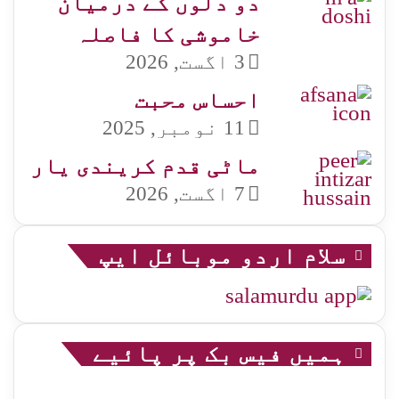
دو دلوں کے درمیان
خاموشی کا فاصلہ
3 اگست, 2026
احساس محبت
11 نومبر, 2025
ماٹی قدم کریندی یار
7 اگست, 2026
سلام اردو موبائل ایپ
ہمیں فیس بک پر پائیے