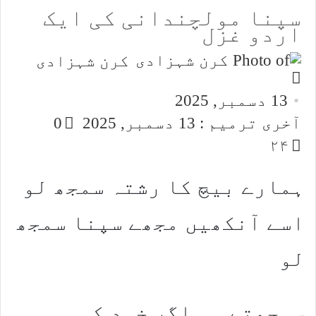
سپنا مولچندانی کی ایک
اردو غزل
کرن شہزادی
Send
an
13 دسمبر, 2025
email
آخری ترمیم : 13 دسمبر, 2025
0
۲۴
ہمارے بیچ کا رشتہ سمجھ لو
اسے آنکھیں مجھے سپنا سمجھ
لو
سمجھتے ہو اگر خود کو