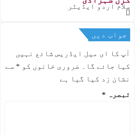
سلام اردو ایڈیٹر
Website
جواب دیں
آپ کا ای میل ایڈریس شائع نہیں
کیا جائے گا۔
ضروری خانوں کو
*
سے
نشان زد کیا گیا ہے
تبصرہ
*