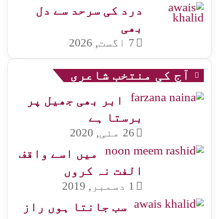
درد کی سرحد سے دل
بھی
7 اگست, 2026
آج کی منتخب شاعری
ابر بھی جھیل پر
برستا ہے
26 مئی, 2020
میں اسے واقف
الفت نہ کروں
1 دسمبر, 2019
سب جانتا ہوں راز