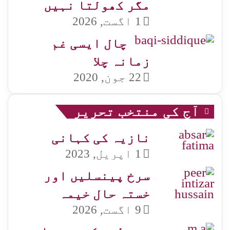
مگر کھولتا نہیں
1 اگست, 2026
چال ایسی غم
زمانہ چلا
22 جون, 2020
آج کی منتخب تحریر
نازیہ کی کہانی
1 اپریل, 2023
سرخ پینسلیں اور
خستہ حال خیمہ
9 اگست, 2026