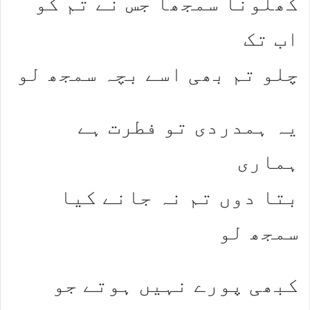
کھلونا سمجھا جس نے تم کو
اب تک
چلو تم بھی اسے بچہ سمجھ لو
یہ ہمدردی تو فطرت ہے
ہماری
بتا دوں تم نہ جانے کیا
سمجھ لو
کبھی پورے نہیں ہوتے جو