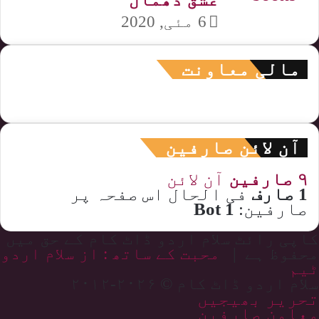
6 مئی, 2020
مالی معاونت
آن لائن صارفین
۹ صارفین
آن لائن
1 صارف
فی الحال اس صفحہ پر
صارفین:
1 Bot
کاپی رائٹ سلام اردو ڈاٹ کام کے حق میں
محفوظ ہے |
محبت کے ساتھ : از سلام اردو
ٹیم
سلام اردو ڈاٹ کام © ۲۰۲۶-۲۰۱۲
تحریر بھیجیں
معاون صارفین