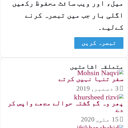
میل، اور ویب سائٹ محفوظ رکھیں
اگلی بار جب میں تبصرہ کرنے
کےلیے۔
متعلقہ اشاعتیں
سفر تنہا نہیں کرتے
3 دسمبر, 2019
پھر وہ گم گشتہ حوالے مجھے واپس کر
دے
15 مئی, 2020