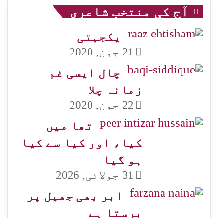
آج کی منتخب شاعری
یکجہتی
21 جون, 2020
چال ایسی غم
زمانہ چلا
22 جون, 2020
تھا میں
کیا، اور کیا سے کیا
ہو گیا
31 جولائی, 2026
ابر بھی جھیل پر
برستا ہے