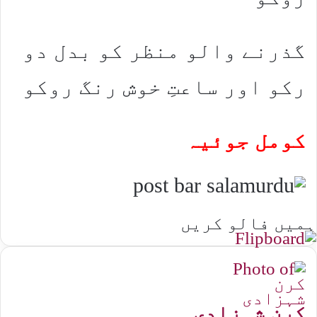
گذرنے والو منظر کو بدل دو
رکو اور ساعتِ خوش رنگ روکو
کومل جوئیہ
ہمیں فالو کریں
کرن شہزادی