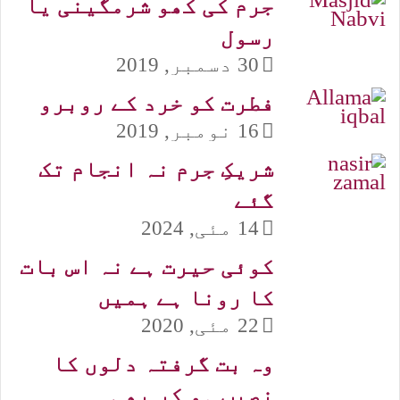
جرم کی کھو شرمگینی یا
رسول
30 دسمبر, 2019
فطرت کو خرد کے روبرو
16 نومبر, 2019
شریکِ جرم نہ انجام تک
گئے
14 مئی, 2024
کوئی حیرت ہے نہ اس بات
کا رونا ہے ہمیں
22 مئی, 2020
وہ بت گرفتہ دلوں کا
نصیب ہو کر بھی