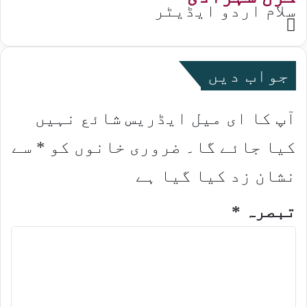
سلام اردو ایڈیٹر
Website
جواب دیں
آپ کا ای میل ایڈریس شائع نہیں
کیا جائے گا۔
ضروری خانوں کو
*
سے
نشان زد کیا گیا ہے
تبصرہ
*