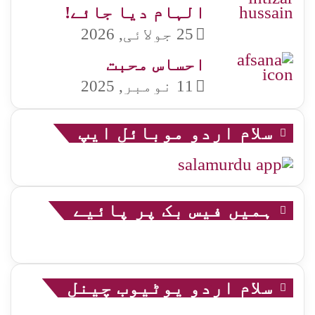
الہام دیا جائے!
25 جولائی, 2026
احساس محبت
11 نومبر, 2025
سلام اردو موبائل ایپ
ہمیں فیس بک پر پائیے
سلام اردو یوٹیوب چینل