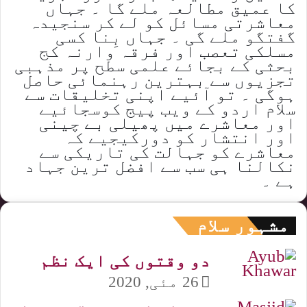
کا عمیق مطالعہ ملے گا ۔ جہاں
معاشرتی مسائل کو لے کر سنجیدہ
گفتگو ملے گی ۔ جہاں بِنا کسی
مسلکی تعصب اور فرقہ وارنہ کج
بحثی کے بجائے علمی سطح پر مذہبی
تجزیوں سے بہترین رہنمائی حاصل
ہوگی ۔ تو آئیے اپنی تخلیقات سے
سلام اردو کے ویب پیج کوسجائیے
اور معاشرے میں پھیلی بے چینی
اور انتشار کو دورکیجیے کہ
معاشرے کو جہالت کی تاریکی سے
نکالنا ہی سب سے افضل ترین جہاد
ہے ۔
مشہور سلام
دو وقتوں کی ایک نظم
26 مئی, 2020