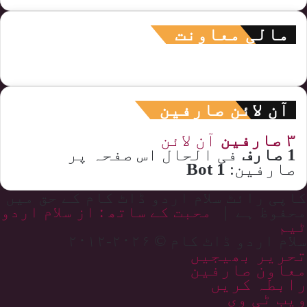
مالی معاونت
آن لائن صارفین
۳ صارفین
آن لائن
1 صارف
فی الحال اس صفحہ پر
صارفین:
1 Bot
کاپی رائٹ سلام اردو ڈاٹ کام کے حق میں
محفوظ ہے |
محبت کے ساتھ : از سلام اردو
ٹیم
سلام اردو ڈاٹ کام © ۲۰۲۶-۲۰۱۲
تحریر بھیجیں
معاون صارفین
رابطہ کریں
ویب ٹی وی