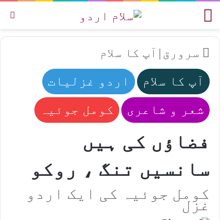
مینو
تل
سرورق
|
آپ کا سلام
آپ کا سلام
اردو غزلیات
شعر و شاعری
کومل جوئیہ
فضاؤں کی ہیں
سانسیں تنگ ، روکو
کومل جوئیہ کی ایک اردو
غزل