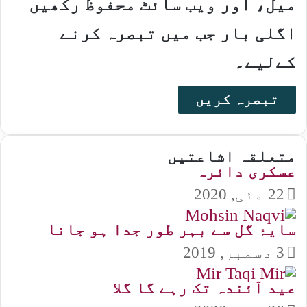
میل، اور ویب سائٹ محفوظ رکھیں
اگلی بار جب میں تبصرہ کرنے
کےلیے۔
متعلقہ اشاعتیں
عسکری دائرہ
22 مئی, 2020
سایۂ گل سے بہر طور جدا ہو جانا
3 دسمبر, 2019
عید آئندہ تک رہے گا گلا