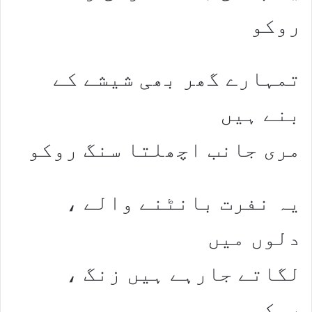
روکو
تمہارے گھر بھی شیشے کے
بنے ہیں
مری جانب اچھلتا سنگ روکو
یہ نفرت بانٹنے والے ،
دلوں میں
لگاتے جارہے ہیں زنگ ،
روکو