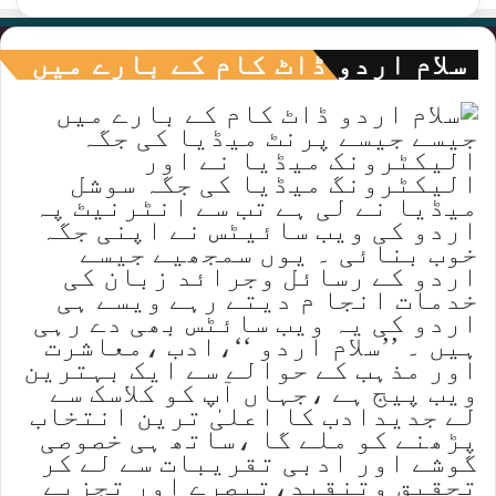
سلام اردو ڈاٹ کام کے بارے میں
جیسے جیسے پرنٹ میڈیا کی جگہ
الیکٹرونک میڈیا نے اور
الیکٹرونگ میڈیا کی جگہ سوشل
میڈیا نے لی ہے تب سے انٹرنیٹ پہ
اردو کی ویب سائیٹس نے اپنی جگہ
خوب بنائی ۔ یوں سمجھیے جیسے
اردو کے رسائل وجرائد زبان کی
خدمات انجا م دیتے رہے ویسے ہی
اردو کی یہ ویب سائٹس بھی دے رہی
ہیں ۔ ’’سلام اردو ‘‘،ادب ،معاشرت
اور مذہب کے حوالے سے ایک بہترین
ویب پیج ہے ،جہاں آپ کو کلاسک سے
لے جدیدادب کا اعلیٰ ترین انتخاب
پڑھنے کو ملے گا ،ساتھ ہی خصوصی
گوشے اور ادبی تقریبات سے لے کر
تحقیق وتنقید،تبصرے اور تجزیے