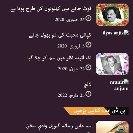
ٹوٹ جانے میں کھلونوں کی طرح ہوتا ہے
25 جنوری, 2020
کہانی محبت کی تم بھول جاتے
5 فروری, 2020
اک آئینہ نظر میں سما کر چلا گیا
22 جون, 2020
لالچ
25 مارچ, 2022
پی ڈی ایف کتابیں پڑھیں
سہ ماہی رسالہ گلوبل وادیٕ سخن