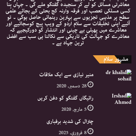
معاشرتی مسائل کو لے کر سنجیدہ گفتگو ملے گی ۔ جہاں بِنا
کسی مسلکی تعصب اور فرقہ وارنہ کج بحثی کے بجائے علمی
سطح پر مذہبی تجزیوں سے بہترین رہنمائی حاصل ہوگی ۔ تو
آئیے اپنی تخلیقات سے سلام اردو کے ویب پیج کوسجائیے اور
معاشرے میں پھیلی بے چینی اور انتشار کو دورکیجیے کہ
معاشرے کو جہالت کی تاریکی سے نکالنا ہی سب سے افضل
ترین جہاد ہے ۔
مشہور سلام
منیر نیازی سے ایک ملاقات
28 دسمبر, 2020
رائیگاں گفتگو کو دفن کریں
5 مارچ, 2020
چترال کی شدید برفباری
8 فروری, 2025