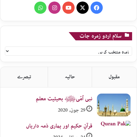
WhatsApp
Instagram
YouTube
X
Facebook
سلام اردو زمرہ جات
سلام
اردو
زمرہ
جات
مقبول
حالیہ
تبصرے
نبی اُمّیﷺ بحیثیت معلم
29 جون, 2020
قرآنِ حکیم اور ہماری ذمہ داریاں