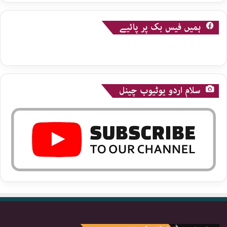
ہمیں فیس بک پر پائیے
سلام اردو یوٹیوب چینل