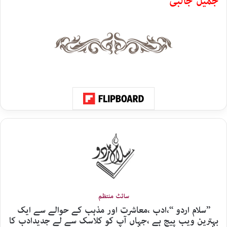
جمیل جالبی
سائٹ منتظم
’’سلام اردو ‘‘،ادب ،معاشرت اور مذہب کے حوالے سے ایک
بہترین ویب پیج ہے ،جہاں آپ کو کلاسک سے لے جدیدادب کا