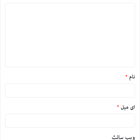
ت
ب
ص
ر
ہ
*
نام
*
ای میل
*
ویب‌ سائٹ