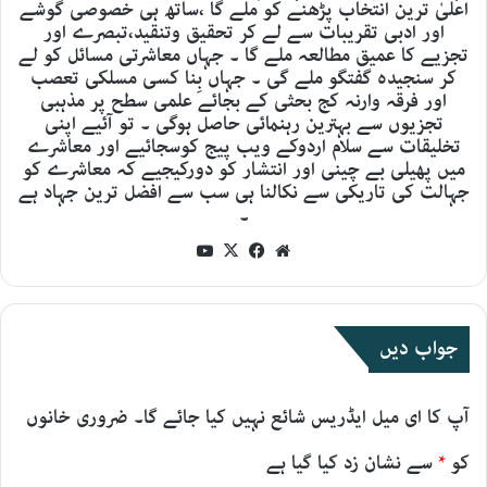
اعلیٰ ترین انتخاب پڑھنے کو ملے گا ،ساتھ ہی خصوصی گوشے
اور ادبی تقریبات سے لے کر تحقیق وتنقید،تبصرے اور
تجزیے کا عمیق مطالعہ ملے گا ۔ جہاں معاشرتی مسائل کو لے
کر سنجیدہ گفتگو ملے گی ۔ جہاں بِنا کسی مسلکی تعصب
اور فرقہ وارنہ کج بحثی کے بجائے علمی سطح پر مذہبی
تجزیوں سے بہترین رہنمائی حاصل ہوگی ۔ تو آئیے اپنی
تخلیقات سے سلام اردوکے ویب پیج کوسجائیے اور معاشرے
میں پھیلی بے چینی اور انتشار کو دورکیجیے کہ معاشرے کو
جہالت کی تاریکی سے نکالنا ہی سب سے افضل ترین جہاد ہے
۔
YouTube
Facebook
X
Website
جواب دیں
آپ کا ای میل ایڈریس شائع نہیں کیا جائے گا۔
ضروری خانوں
کو
*
سے نشان زد کیا گیا ہے