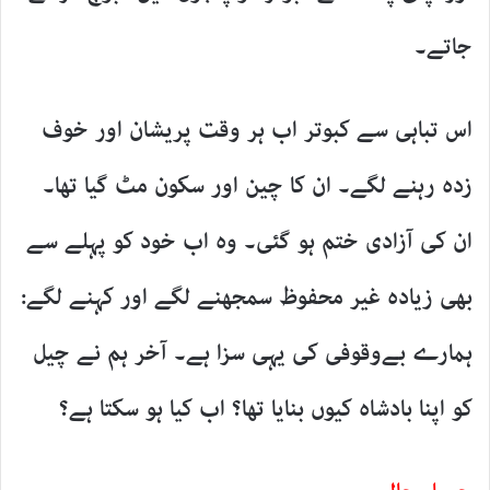
جاتے۔
اس تباہی سے کبوتر اب ہر وقت پریشان اور خوف
زدہ رہنے لگے۔ ان کا چین اور سکون مٹ گیا تھا۔
ان کی آزادی ختم ہو گئی۔ وہ اب خود کو پہلے سے
بھی زیادہ غیر محفوظ سمجھنے لگے اور کہنے لگے:
ہمارے بےوقوفی کی یہی سزا ہے۔ آخر ہم نے چیل
کو اپنا بادشاہ کیوں بنایا تھا؟ اب کیا ہو سکتا ہے؟