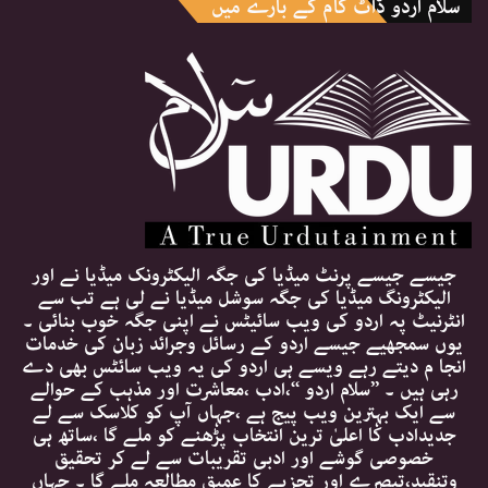
سلام اردو ڈاٹ کام کے بارے میں
جیسے جیسے پرنٹ میڈیا کی جگہ الیکٹرونک میڈیا نے اور
الیکٹرونگ میڈیا کی جگہ سوشل میڈیا نے لی ہے تب سے
انٹرنیٹ پہ اردو کی ویب سائیٹس نے اپنی جگہ خوب بنائی ۔
یوں سمجھیے جیسے اردو کے رسائل وجرائد زبان کی خدمات
انجا م دیتے رہے ویسے ہی اردو کی یہ ویب سائٹس بھی دے
رہی ہیں ۔ ’’سلام اردو ‘‘،ادب ،معاشرت اور مذہب کے حوالے
سے ایک بہترین ویب پیج ہے ،جہاں آپ کو کلاسک سے لے
جدیدادب کا اعلیٰ ترین انتخاب پڑھنے کو ملے گا ،ساتھ ہی
خصوصی گوشے اور ادبی تقریبات سے لے کر تحقیق
وتنقید،تبصرے اور تجزیے کا عمیق مطالعہ ملے گا ۔ جہاں