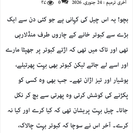
آخری ترمیم : 24 جنوری, 2026
0
۴۷
email
X
بچو! یہ اس چیل کی کہانی ہے جو کئی دن سے ایک
بڑے سے کبوتر خانے کے چاروں طرف منڈلارہی
تھی اور تاک میں تھی کہ اڑتے کبوتر پر جھپٹا مارے
اور اسے لے جائے لیکن کبوتر بھی بہت پھرتیلے،
ہوشیار اور تیز اڑان تھے۔ جب بھی وہ کسی کو
پکڑنے کی کوشش کرتی وہ پھرتی سے بچ کر نکل
جاتا۔ چیل بہت پریشان تھی کہ کیا کرے اور کیا نہ
کرے۔ آخر اس نے سوچا کہ کبوتر بہت چالاک،