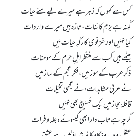
کس سے کہوں کہ زہر ہے میرے لیے مئے حیات
کُہنہ ہے بزمِ کائنات، تازہ ہیں میرے واردات
کیا نہیں اور غزنوی کارگہِ حیات میں
بیٹھے ہیں کب سے منتظر اہلِ حرم کے سومنات
ذکرِ عرب کے سوز میں، فکرِ عجم کے ساز میں
نے عربی مشاہدات، نے عجمی تخیّلات
قافلۂ حجاز میں ایک حُسینؓ بھی نہیں
گرچہ ہے تاب دار ابھی گیسوئے دجلہ و فرات