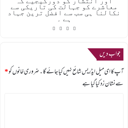
اور انتشار کو دورکیجیے کہ
معاشرے کو جہالت کی تاریکی سے
نکالنا ہی سب سے افضل ترین جہاد
ہے ۔
YouTube
Facebook
X
Website
جواب دیں
آپ کا ای میل ایڈریس شائع نہیں کیا جائے گا۔
ضروری خانوں کو
*
سے نشان زد کیا گیا ہے
ت
ب
ص
ر