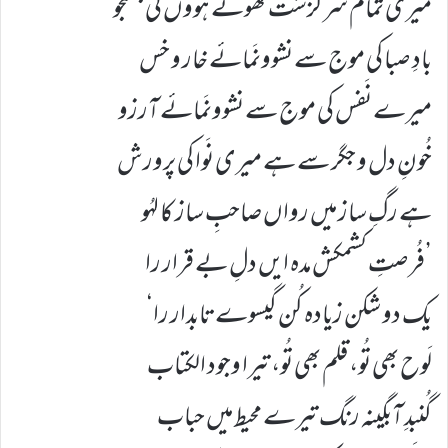
میری تمام سرگزشت کھوئے ہُوؤں کی جُستجو
بادِ صبا کی موج سے نشوونَمائے خار و خس
میرے نَفس کی موج سے نشوونَمائے آرزو
خُونِ دل و جگر سے ہے میری نَوا کی پرورش
ہے رگِ ساز میں رواں صاحبِ ساز کا لہُو
’فُرصتِ کشمکش مدہ ایں دلِ بے قرار را
یک دو شکن زیادہ کُن گیسوے تابدار را‘
لَوح بھی تُو، قلم بھی تُو، تیرا وجود الکتاب
گُنبدِ آبگینہ رنگ تیرے محیط میں حباب