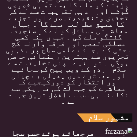
پڑھنے کو ملے گا ،ساتھ ہی خصوصی
گوشے اور ادبی تقریبات سے لے کر
تحقیق وتنقید،تبصرے اور تجزیے
کا عمیق مطالعہ ملے گا ۔ جہاں
معاشرتی مسائل کو لے کر سنجیدہ
گفتگو ملے گی ۔ جہاں بِنا کسی
مسلکی تعصب اور فرقہ وارنہ کج
بحثی کے بجائے علمی سطح پر مذہبی
تجزیوں سے بہترین رہنمائی حاصل
ہوگی ۔ تو آئیے اپنی تخلیقات سے
سلام اردو کے ویب پیج کوسجائیے
اور معاشرے میں پھیلی بے چینی
اور انتشار کو دورکیجیے کہ
معاشرے کو جہالت کی تاریکی سے
نکالنا ہی سب سے افضل ترین جہاد
ہے ۔
مشہور سلام
مرجھائے ہوئے جسم سجا