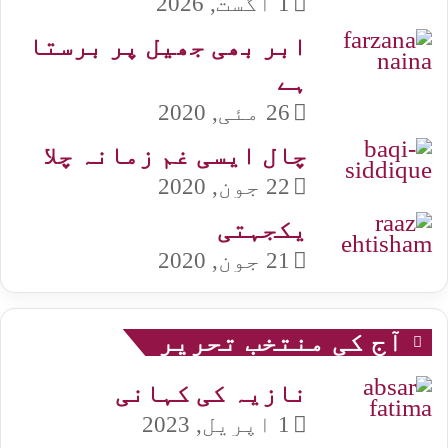
1 اگست, 2026
ابر بھی جھیل پر برستا
ہے
26 مئی, 2020
چال ایسی غم زمانہ چلا
22 جون, 2020
یکجہتی
21 جون, 2020
آج کی منتخب تحریر
نازیہ کی کہانی
1 اپریل, 2023