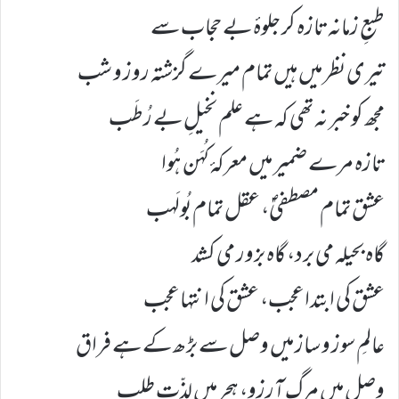
طبعِ زمانہ تازہ کر جلوۂ بے حجاب سے
تیری نظر میں ہیں تمام میرے گزشتہ روز و شب
مجھ کو خبر نہ تھی کہ ہے علم نخیلِ بے رُطَب
تازہ مرے ضمیر میں معرکۂ کُہَن ہُوا
عشق تمام مصطفیٰؐ، عقل تمام بُولَہب
گاہ بحیلہ می برد، گاہ بزور می کشد
عشق کی ابتدا عجب، عشق کی انتہا عجب
عالمِ سوز و ساز میں وصل سے بڑھ کے ہے فراق
وصل میں مرگِ آرزو، ہجر میں لذّتِ طلب