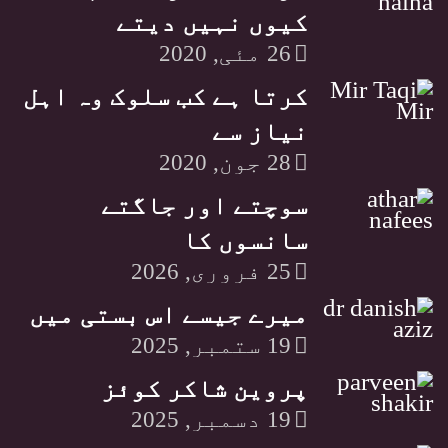
کیوں نہیں دیتے
26 مئی, 2020
کرتا ہے کب سلوک وہ اہل
نیاز سے
28 جون, 2020
سوچتے اور جاگتے
سانسوں کا
25 فروری, 2026
میرے جیسے اس بستی میں
19 ستمبر, 2025
پروین شاکر کوئز
19 دسمبر, 2025