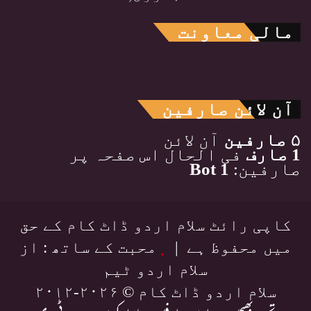
مالی معاونت
آن لائن صارفین
۵ صارفین
آن لائن
1 صارف
فی الحال اس صفحہ پر
صارفین:
1 Bot
کاپی رائٹ سلام اردو ڈاٹ کام کے حق
میں محفوظ ہے |
محبت کے ساتھ : از
سلام اردو ٹیم
سلام اردو ڈاٹ کام © ۲۰۲۶-۲۰۱۲