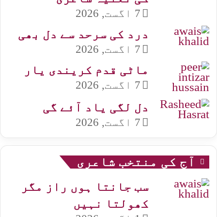
7 اگست, 2026
درد کی سرحد سے دل بھی
7 اگست, 2026
ماٹی قدم کریندی یار
7 اگست, 2026
دل لگی یاد آئے گی
7 اگست, 2026
آج کی منتخب شاعری
سب جانتا ہوں راز مگر
کھولتا نہیں