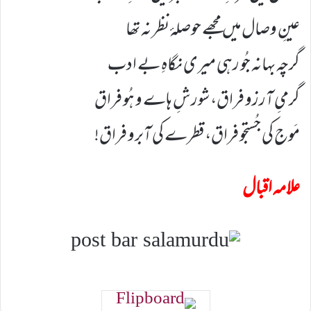
عینِ وصال میں مجھے حوصلۂ نظر نہ تھا
گرچہ بہانہ جُو رہی میری نگاہِ بے ادب
گرمیِ آرزو فراق، شورشِ ہاے و ہُو فراق
مَوج کی جُستجو فراق، قطرے کی آبرو فراق!
علامہ اقبال