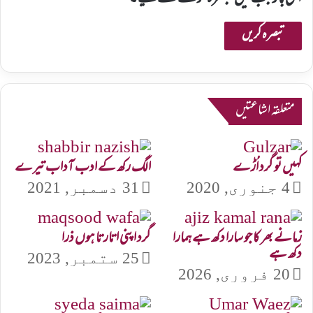
متعلقہ اشاعتیں
کہیں تو گرد اُڑے
الگ رکھ کے ادب آداب تیرے
4 جنوری, 2020
31 دسمبر, 2021
زمانے بھر کا جو سارا دکھ ہے ہمارا
گرد اپنی اتارتا ہوں ذرا
دکھ ہے
25 ستمبر, 2023
20 فروری, 2026