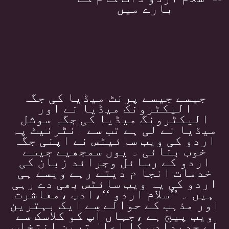
جیسے جیسے پرنٹ میڈیا کی جگہ
الیکٹرونک میڈیا نے اور
الیکٹرونگ میڈیا کی جگہ سوشل
میڈیا نے لی ہے تب سے انٹرنیٹ پہ
اردو کی ویب سائیٹس نے اپنی جگہ
خوب بنائی ۔ یوں سمجھیے جیسے
اردو کے رسائل وجرائد زبان کی
خدمات انجا م دیتے رہے ویسے ہی
اردو کی یہ ویب سائٹس بھی دے رہی
ہیں ۔ ’’سلام اردو ‘‘،ادب ،معاشرت
اور مذہب کے حوالے سے ایک بہترین
ویب پیج ہے ،جہاں آپ کو کلاسک سے
لے جدیدادب کا اعلیٰ ترین انتخاب