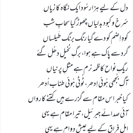
دل کے لیے ہزار سُود ایک نگاہ کا زیاں
سُرخ و کبود بدلیاں چھوڑ گیا سحابِ شب
کوہِ اِضم کو دے گیا رنگ برنگ طَیلساں
گرد سے پاک ہے ہوا، برگِ نخیل دھُل گئے
ریگِ نواح کاظمہ نرم ہے مثلِ پرنیاں
آگ بُجھی ہُوئی اِدھر، ٹُوٹی ہُوئی طناب اُدھر
کیا خبر اس مقام سے گزرے ہیں کتنے کارواں
آئی صدائے جِبرئیل، تیرا مقام ہے یہی
اہلِ فراق کے لیے عیشِ دوام ہے یہی