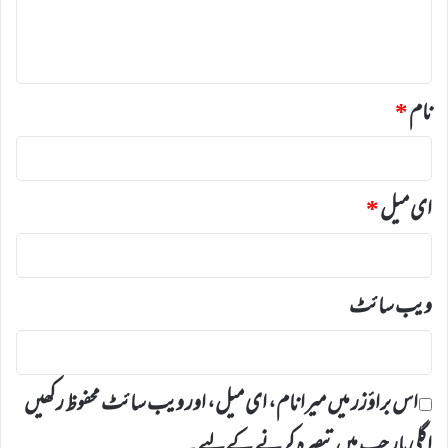
ہ
*
نام
*
ای میل
*
ویب‌ سائٹ
اس براؤزر میں میرا نام، ای میل، اور ویب سائٹ محفوظ رکھیں
اگلی بار جب میں تبصرہ کرنے کےلیے۔