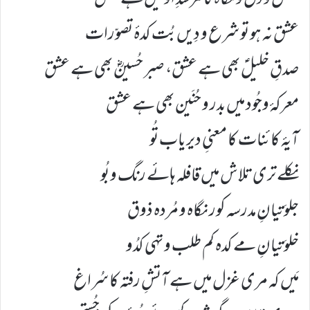
عقل و دل و نگاہ کا مُرشدِ اوّلیں ہے عشق
عشق نہ ہو تو شرع و دِیں بُت کدۂ تصوّرات
صدقِ خلیلؑ بھی ہے عشق، صبر حُسینؓ بھی ہے عشق
معرکۂ وجُود میں بدر و حُنَین بھی ہے عشق
آیۂ کائنات کا معنیِ دیر یاب تُو
نکلے تری تلاش میں قافلہ ہائے رنگ و بُو
جلوَتیانِ مدرسہ کور نگاہ و مُردہ ذوق
خلوَتیانِ مے کدہ کم طلب و تہی کدُو
مَیں کہ مری غزل میں ہے آتشِ رفتہ کا سُراغ