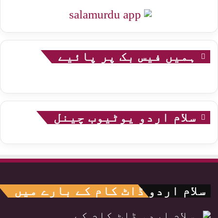
ہمیں فیس بک پر پائیے
سلام اردو یوٹیوب چینل
سلام اردو ڈاٹ کام کے بارے میں