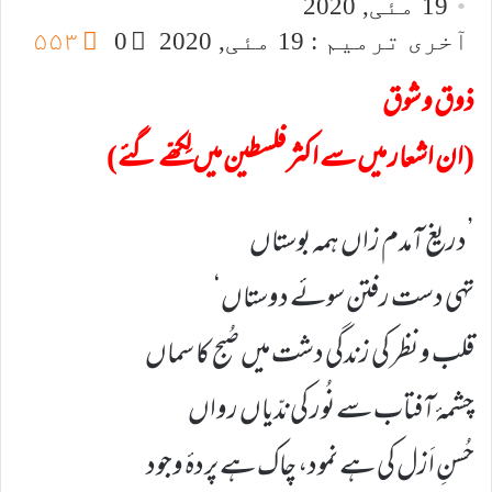
19 مئی, 2020
email
X
آخری ترمیم : 19 مئی, 2020
0
۵۵۳
ذوق و شوق
(ان اشعار میں سے اکثر فلسطین میں لِکھّے گئے)
’دریغ آمدم زاں ہمہ بوستاں
تہی دست رفتن سوئے دوستاں‘
قلب و نظر کی زندگی دشت میں صُبح کا سماں
چشمۂ آفتاب سے نُور کی ندّیاں رواں
حُسنِ اَزل کی ہے نمود، چاک ہے پردۂ وجود