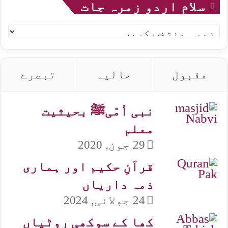
سلام اردو زمرہ جات
سلام
اردو
زمرہ
جات
مقبول
حالیہ
تبصرے
نبی اُمّیﷺ بحیثیت
معلم
29 جون, 2020
قرآنِ حکیم اور ہماری
ذمہ داریاں
24 جولائی, 2024
کھا کے سوکھی روٹیاں