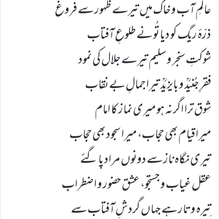
عالَمِ آب و خاک میں تیرے ظہور سے فروغ
ذرّۂ ریگ کو دیا تُو نے طلوعِ آفتاب
شوکتِ سنجر و سلیم تیرے جلال کی نمود
فقرِ جُنیدؒ و بایزیدؒ تیرا جمالِ بے نقاب
شوق ترا اگر نہ ہو میری نماز کا امام
میرا قیام بھی حجاب، میرا سجود بھی حجاب
تیری نگاہ ناز سے دونوں مراد پا گئے
عقل غیاب و جستجو، عشق حضور و اضطراب
تِیرہ و تار ہے جہاں گردشِ آفتاب سے