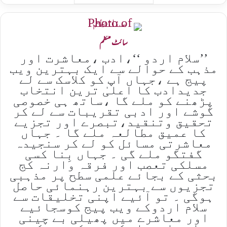
سائٹ منتظم
’’سلام اردو ‘‘،ادب ،معاشرت اور
مذہب کے حوالے سے ایک بہترین ویب
پیج ہے ،جہاں آپ کو کلاسک سے لے
جدیدادب کا اعلیٰ ترین انتخاب
پڑھنے کو ملے گا ،ساتھ ہی خصوصی
گوشے اور ادبی تقریبات سے لے کر
تحقیق وتنقید،تبصرے اور تجزیے
کا عمیق مطالعہ ملے گا ۔ جہاں
معاشرتی مسائل کو لے کر سنجیدہ
گفتگو ملے گی ۔ جہاں بِنا کسی
مسلکی تعصب اور فرقہ وارنہ کج
بحثی کے بجائے علمی سطح پر مذہبی
تجزیوں سے بہترین رہنمائی حاصل
ہوگی ۔ تو آئیے اپنی تخلیقات سے
سلام اردوکے ویب پیج کوسجائیے
اور معاشرے میں پھیلی بے چینی