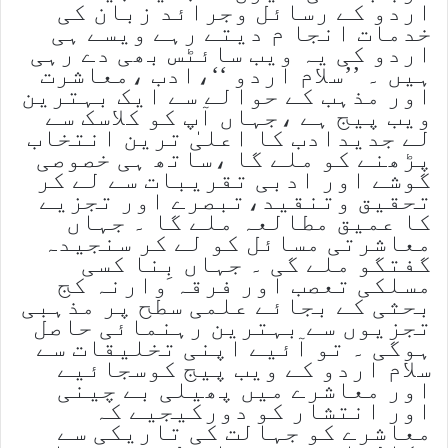
اردو کے رسائل وجرائد زبان کی
خدمات انجا م دیتے رہے ویسے ہی
اردو کی یہ ویب سائٹس بھی دے رہی
ہیں ۔ ’’سلام اردو ‘‘،ادب ،معاشرت
اور مذہب کے حوالے سے ایک بہترین
ویب پیج ہے ،جہاں آپ کو کلاسک سے
لے جدیدادب کا اعلیٰ ترین انتخاب
پڑھنے کو ملے گا ،ساتھ ہی خصوصی
گوشے اور ادبی تقریبات سے لے کر
تحقیق وتنقید،تبصرے اور تجزیے
کا عمیق مطالعہ ملے گا ۔ جہاں
معاشرتی مسائل کو لے کر سنجیدہ
گفتگو ملے گی ۔ جہاں بِنا کسی
مسلکی تعصب اور فرقہ وارنہ کج
بحثی کے بجائے علمی سطح پر مذہبی
تجزیوں سے بہترین رہنمائی حاصل
ہوگی ۔ تو آئیے اپنی تخلیقات سے
سلام اردو کے ویب پیج کوسجائیے
اور معاشرے میں پھیلی بے چینی
اور انتشار کو دورکیجیے کہ
معاشرے کو جہالت کی تاریکی سے