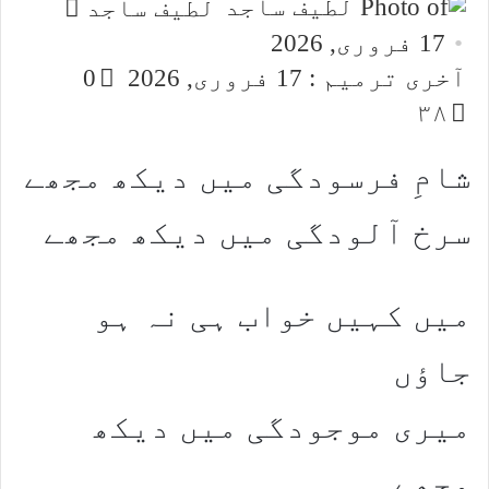
Send
لطیف ساجد
an
17 فروری, 2026
email
آخری ترمیم : 17 فروری, 2026
0
۳۸
شامِ فرسودگی میں دیکھ مجھے
سرخ آلودگی میں دیکھ مجھے
میں کہیں خواب ہی نہ ہو
جاؤں
میری موجودگی میں دیکھ
مجھے