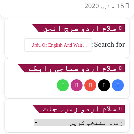
15 مئی, 2020
سلام اردو سرچ انجن
Search for:
سلام اردو سماجی رابطے
WhatsApp
Instagram
YouTube
Facebook
X
سلام اردو زمرہ جات
سلام
اردو