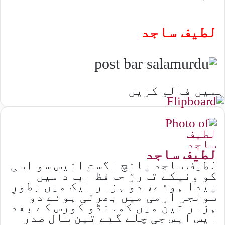
لطیف ساجد
ہمیں فالو کریں
لطیف ساجد
لطیف ساجد پانچ اگست انیس سو اسی
کو ونیکے تارڑ حافظ آباد میں
پیدا ہوئے، دو ہزار ایک میں بطورِ
سولجر آرمی میں بھرتی ہوئے دو
ہزار تین میں کمانڈو کورس کے بعد
ایس ایس جی چلے گئے تین سال صدر