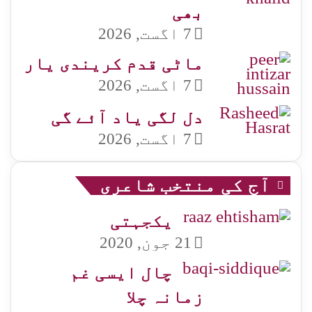
بھی
7 اگست, 2026
ماٹی قدم کریندی یار
7 اگست, 2026
دل لگی یاد آئے گی
7 اگست, 2026
آج کی منتخب شاعری
یکجہتی
21 جون, 2020
چال ایسی غم
زمانہ چلا