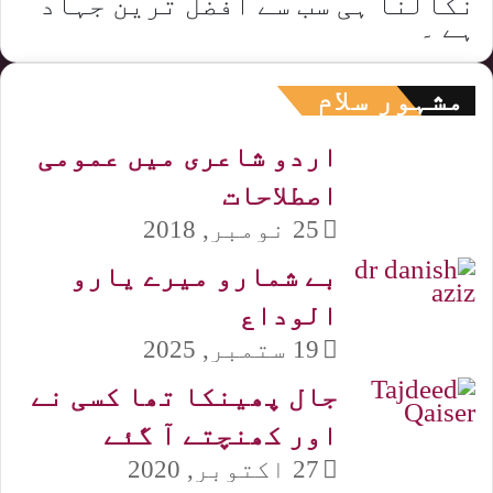
نکالنا ہی سب سے افضل ترین جہاد
ہے ۔
مشہور سلام
اردو شاعری میں عمومی
اصطلاحات
25 نومبر, 2018
بے شمارو میرے یارو
الوداع
19 ستمبر, 2025
جال پھینکا تھا کسی نے
اور کھنچتے آ گئے
27 اکتوبر, 2020