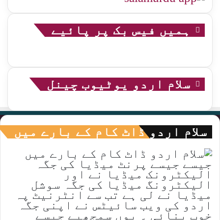
ہمیں فیس بک پر پائیے
سلام اردو یوٹیوب چینل
سلام اردو ڈاٹ کام کے بارے میں
جیسے جیسے پرنٹ میڈیا کی جگہ
الیکٹرونک میڈیا نے اور
الیکٹرونگ میڈیا کی جگہ سوشل
میڈیا نے لی ہے تب سے انٹرنیٹ پہ
اردو کی ویب سائیٹس نے اپنی جگہ
خوب بنائی ۔ یوں سمجھیے جیسے