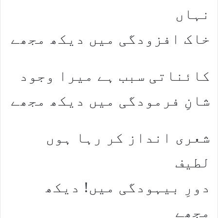
نہاں
خاک افزودگی میں دیکھ مجھے
کائناتی سبب ہے میرا وجود
شانِ فرمودگی میں دیکھ مجھے
شعری انداز کر رہا ہوں
لطیف
دورِ بیہودگی میں! دیکھ
مجھے