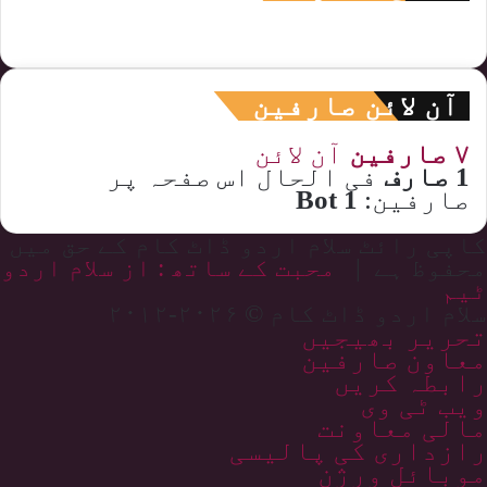
آن لائن صارفین
۷ صارفین
آن لائن
1 صارف
فی الحال اس صفحہ پر
صارفین:
1 Bot
کاپی رائٹ سلام اردو ڈاٹ کام کے حق میں
محفوظ ہے |
محبت کے ساتھ : از سلام اردو
ٹیم
سلام اردو ڈاٹ کام © ۲۰۲۶-۲۰۱۲
تحریر بھیجیں
معاون صارفین
رابطہ کریں
ویب ٹی وی
مالی معاونت
رازداری کی پالیسی
موبائل ورژن