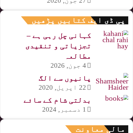
27 جون, 2020
پی ڈی ایف کتابیں پڑھیں
کہانی چل رہی ہے –
تجزیاتی و تنقیدی
مطالعہ
4 جون, 2026
پانیوں سے الگ
22 اپریل, 2020
بدلتی شام کے سائے
1 دسمبر, 2024
مالی معاونت