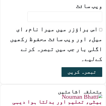
ویب‌ سائٹ
اس براؤزر میں میرا نام، ای
میل، اور ویب سائٹ محفوظ رکھیں
اگلی بار جب میں تبصرہ کرنے
کےلیے۔
متعلقہ اشاعتیں
بیٹی، تعلیم اور بدلتا ہوا دیہی