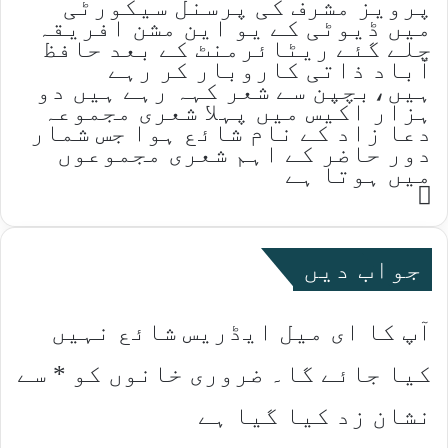
پرویز مشرف کی پرسنل سیکورٹی
میں ڈیوٹی کے یو این مشن افریقہ
چلے گئے ریٹائرمنٹ کے بعد حافظ
آباد ذاتی کاروبار کر رہے
ہیں،بچپن سے شعر کہہ رہے ہیں دو
ہزار اکیس میں پہلا شعری مجموعہ
دعا زاد کے نام شائع ہوا جس شمار
دور حاضر کے اہم شعری مجموعوں
میں ہوتا ہے
Website
جواب دیں
آپ کا ای میل ایڈریس شائع نہیں
کیا جائے گا۔
ضروری خانوں کو
*
سے
نشان زد کیا گیا ہے