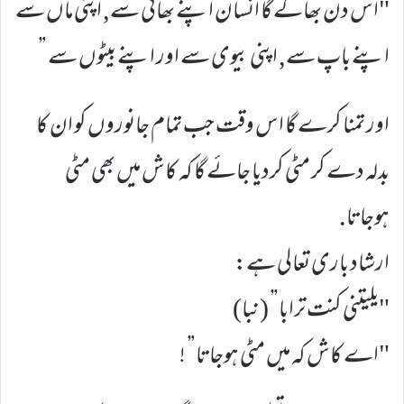
"اس دن بھاگے گا انسان اپنے بھائی سے, اپنی ماں سے
اپنے باپ سے, اپنی بیوی سے اور اپنے بیٹوں سے ”
اور تمنا کرے گا اس وقت جب تمام جانوروں کو ان کا
بدلہ دے کر مٹی کردیا جائے گا کہ کاش میں بھی مٹی
ہوجاتا.
ارشاد باری تعالی ہے:
"يليتني كنت ترابا” (نبا)
"اے کاش کہ میں مٹی ہوجاتا” !