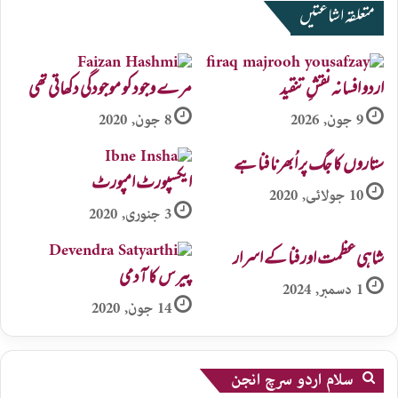
متعلقہ اشاعتیں
اردو افسانہ نقشِ تنقید
مرے وجود کو موجودگی دکھاتی تھی
9 جون, 2026
8 جون, 2020
ستاروں کا جگ پر اُبھرنا فنا ہے
ایکسپورٹ امپورٹ
10 جولائی, 2020
3 جنوری, 2020
شاہی عظمت اور فنا کے اسرار
پیرس کا آدمی
1 دسمبر, 2024
14 جون, 2020
سلام اردو سرچ انجن