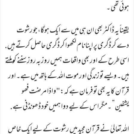
ہوئی تھی ۔
یقیناً یہ ڈاکٹر بھی ان ہی میں سے ایک ہوگا، جو رشوت
دے کر ڈگری پر اپنا نام لکھوا کر ڈگری حاصل کرتے ہیں.
اسی طرح کے اور بھی واقعات ہمیں روز بہ روز سننے کو ملتے
ہیں۔ ویسے تو زندگی اور موت اللہ کے ہاتھ میں ہے۔ اور
قرآن کا یہ بھی تو فرمان ہے کہ: "واذا مرضت فھو
یشفین” ۔مگر اس کے لیے دوا ہمیں خود ڈھونڈنی ہے.
اللہ تعالیٰ نے قرآن مجید میں رشوت کے لیے ایک خاص