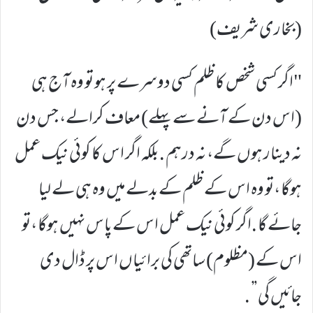
(بخاری شریف)
"اگر کسی شخص کا ظلم کسی دوسرے پر ہو تو وہ آج ہی
(اس دن کے آنے سے پہلے) معاف کرالے، جس دن
نہ دینار ہوں گے، نہ درہم . بلکہ اگر اس کا کوئی نیک عمل
ہوگا ،تو وہ اس کے ظلم کے بدلے میں وہ ہی لے لیا
جائے گا .اگر کوئی نیک عمل اس کے پاس نہیں ہوگا ،تو
اس کے (مظلوم) ساتھی کی برائیاں اس پر ڈال دی
جائیں گی” .