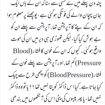
چند دن پہلے میں نے کسی سے سنا کہ ان کے ہاں ایک
جان پہچان والے کی فوتگی ہوگئی ہے، پوچھنے پر معلوم ہوا
کہ ان کے پتے کا آپریشن تھا. آپریشن سے پہلے ان کو
بے ہوش کیا گیا، لیکن تھوڑی ہی دیر میں ان کی موت
واقع ہوگئی۔ کیوں کہ ان کے خون کا فشار (Blood
Pressure) کم تھا.اور آپریشن سے پہلے خون کے
فشار (Blood Pressure) کو اچھی طرح سے چیک
کیا جاتا ہے. کیا اس ڈاکٹر کو پتا نہیں تھا ؟؟ یا تو وہ ڈاکٹر
نہیں تھا، یا پھر پیسوں کی پٹی اس کی آنکھوں میں بندھی