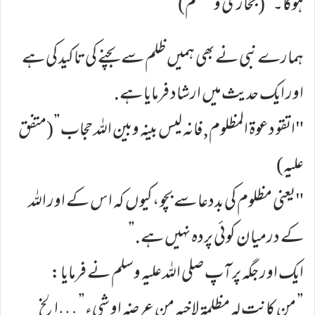
ہوگا۔” ( بخاری ومسلم)
ہمارے نبی نے بھی ہمیں ظلم سے بچنے کی تاکید کی ہے
اور ایک حدیث میں ارشاد فرمایا ہے.
"اتقو دعوة المظلوم, فانه ليس بينه وبين الله حجاب”(متفق
علیہ)
"یعنی مظلوم کی بددعا سے بچو ،کیوں کہ اس کے اور اللہ
کے درمیان کوئی پردہ نہیں ہے.”
ايک اور جگہ پر آپ صلی اللہ علیہ وسلم نے فرمایا :
” من كانت له مظلمة لاخيه من عرضه او شيء” …الخ