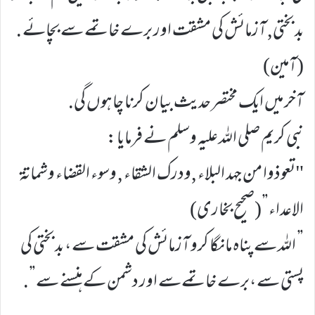
بد بختی, آزمائش کی مشقت اور برے خاتمے سے بچائے .
(آمین)
آخر میں ایک مختصر حدیث بیان کرنا چاہوں گی.
نبی کریم صلی اللہ علیہ وسلم نے فرمایا :
"تعوذوا من جهد البلاء ,ودرك الشقاء , وسوء القضاء وشماتة
الاعداء”(صحیح بخاری)
” اللہ سے پناہ مانگا کرو آزمائش کی مشقت سے ، بد بختی کی
پستی سے ،برے خاتمےسے اور دشمن کے ہنسنے سے”.