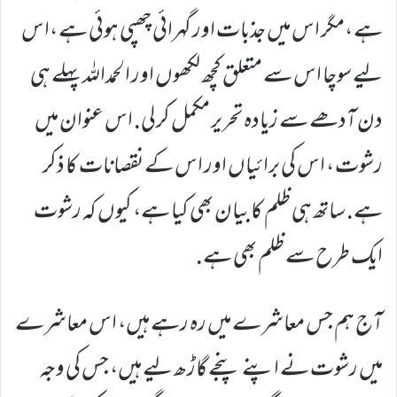
ہے ،مگر اس میں جذبات اور گہرائی چھپی ہوئی ہے ،اس
لیے سوچا اس سے متعلق کچھ لکھوں اور الحمداللہ پہلے ہی
دن آدھے سے زیادہ تحریر مکمل کرلی. اس عنوان میں
رشوت ، اس کی برائیاں اور اس کے نقصانات کا ذکر
ہے. ساتھ ہی ظلم کا بیان بھی کیا ہے، کیوں کہ رشوت
ایک طرح سے ظلم بھی ہے.
آج ہم جس معاشرے میں رہ رہے ہیں، اس معاشرے
میں رشوت نے اپنے پنجے گاڑھ لیے ہیں، جس کی وجہ