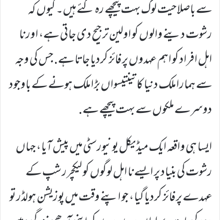
سے باصلاحیت لوگ بہت پیچھے رہ گئے ہیں۔ کیوں کہ
رشوت دینے والوں کو اولین ترجیح دی جاتی ہے، اور نا
اہل افراد کو اہم عہدوں پر فائز کردیا جاتا ہے. جس کی وجہ
سے ہمارا ملک دنیا کا تینتیسواں بڑا ملک ہونے کے باوجود
دوسرے ملکوں سے بہت پیچھے ہے.
ایسا ہی واقعہ ایک میڈیکل یونیورسٹی میں پیش آیا ، جہاں
رشوت کی بنیاد پر ایسے نا اہل لوگوں کو لیکچرر شپ کے
عہدے پر فائز کردیا گیا ، جو اپنے وقت میں پوزیشن ہولڈر تو