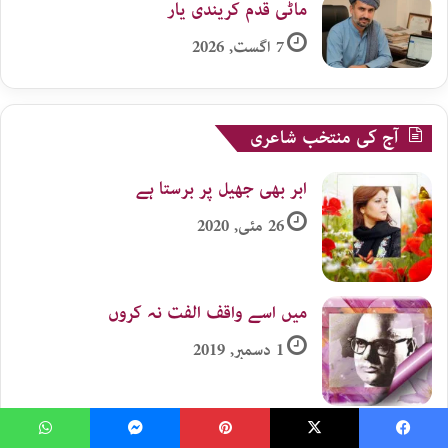
ماٹی قدم کریندی یار
7 اگست, 2026
آج کی منتخب شاعری
ابر بھی جھیل پر برستا ہے
26 مئی, 2020
میں اسے واقف الفت نہ کروں
1 دسمبر, 2019
سب جانتا ہوں راز مگر کھولتا نہیں
WhatsApp
Messenger
Pinterest
X
Faceboo