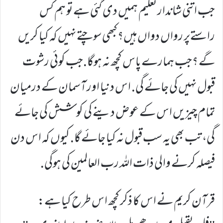
جب اتنی شاندار تعلیم ہمیں دی گئی ہے تو ہم کس
راستےپر رواں دواں ہیں؟ کبھی سوچتے نہیں کہ کیا کریں
گے ؟جب ہمارے پاس کچھ نہ ہوگا.جب کوئی رشوت
قبول نہیں کی جائے گی. اس دنیا اور آسمان کے درمیان
تمام چیزیں اس کے عوض دینے کی کوشش کی جائے
گی، تب بھی یہ سب قبول نہ کیا جائے گا. کیوں کہ اس دن
فیصلہ کرنے والی ذات اللہ رب العالمین کی ہوگی.
قرآن کریم نے اس کا ذکر کچھ اس طرح کیا ہے: