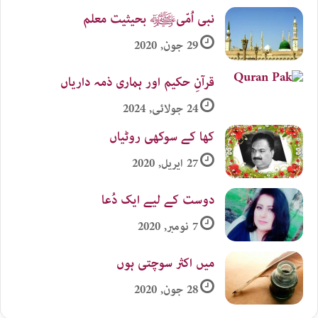
نبی اُمّیﷺ بحیثیت معلم
29 جون, 2020
قرآنِ حکیم اور ہماری ذمہ داریاں
24 جولائی, 2024
کھا کے سوکھی روٹیاں
27 اپریل, 2020
دوست کے لیے ایک دُعا
7 نومبر, 2020
میں اکثر سوچتی ہوں
28 جون, 2020