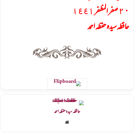
٢٠ صفر المظفر ١٤٤١
حافظہ سیدہ حفظہ احمد
حافظہ سیدہ حفظہ احمد
Website