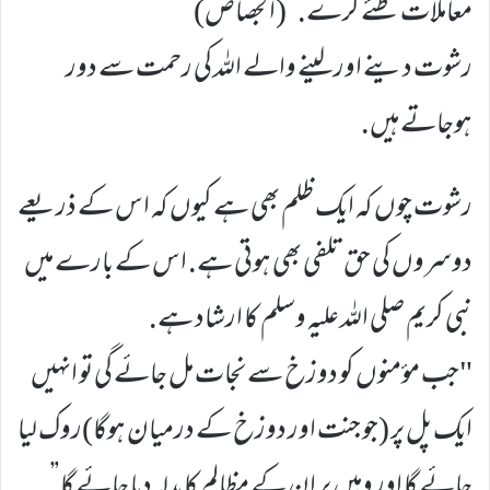
معاملات طئے کرے.”(الجصاص)
رشوت دینے اور لینے والے اللہ کی رحمت سے دور
ہوجاتے ہیں.
رشوت چوں کہ ایک ظلم بھی ہے کیوں کہ اس کے ذریعے
دوسروں کی حق تلفی بھی ہوتی ہے. اس کے بارے میں
نبی کریم صلی اللہ علیہ وسلم کا ارشاد ہے.
"جب مؤمنوں کو دوزخ سے نجات مل جائے گی تو انہیں
ایک پل پر (جو جنت اور دوزخ کے درمیان ہوگا)روک لیا
جائے گا اور وہیں پر ان کے مظالم کا بدلہ دیا جائے گا”.