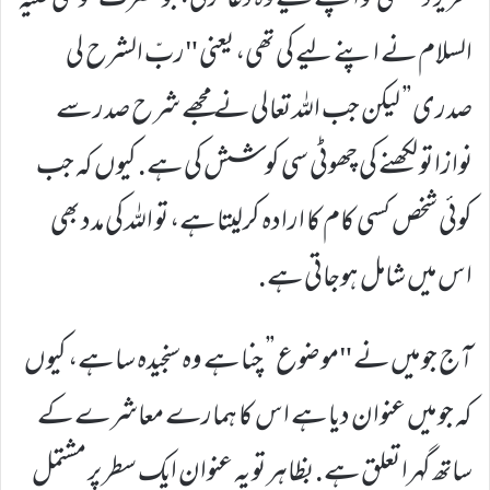
تحریر دیکھتی تو اپنے لیے وہ دعا کرتی، جو حضرت موسٰی علیہ
السلام نے اپنے لیے کی تھی، يعنی "ربّ الشرح لی
صدری” لیکن جب اللہ تعالی نے مجھے شرح صدر سے
نوازا تو لکھنے کی چھوٹی سی کوشش کی ہے. كیوں کہ جب
کوئی شخص کسی کام کا ارادہ کرلیتا ہے، تو اللہ کی مدد بھی
اس میں شامل ہوجاتی ہے.
آج جو میں نے "موضوع” چنا ہے وہ سنجیدہ سا ہے، کیوں
کہ جو میں عنوان دیا ہے اس کا ہمارے معاشرے کے
ساتھ گہرا تعلق ہے. بظاہر تو یہ عنوان ایک سطر پر مشتمل