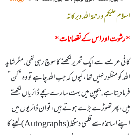
email
اسلام علیکم ورحمۃ اللہ وبرکاتہ
*رشوت اور اس کےنقصانات*
کافی عرصے سے ایک تحریر لکھنے کا سوچ رہی تھی.مگر شاید
اللہ کو منظور نہیں تھا ،کیوں کہ جب اللہ چاہے تو وہ ” کن”
فرمادیتا ہے. بچپن میں بہت سارے بچے ڈائریاں لکھتے
ہیں، پھر تھوڑے بڑے ہوتے ہیں، تو ان ڈائریوں میں
اپنے اساتذہ سے قلمی دستخط (Autographs)لینے کا