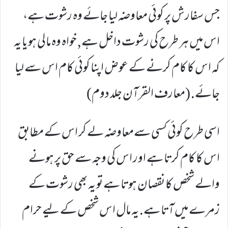
جس سفارش پر کوئی معاوضہ لیا جائے وہ رشوت ہے،
اس میں ہر طرح کی رشوت داخل ہے, خواہ وہ مالی ہو یا یہ
کہ اس کا کام کرنے کے عوض اپنا کوئی کام اس سے لیا
جائے. (معارف القرآن جلد دوم)
اسی طرح کوئی کسی سےمعاوضہ لے کر اس کے مطابق
اس کا کام کرتا ہے اور اس کی وجہ سے حق پر ہونے
والے شخص کا نقصان ہوتا ہے تو یہ بھی رشوت کے
زمرے میں آتا ہے. یہ مال اس شخص کے لیے حرام