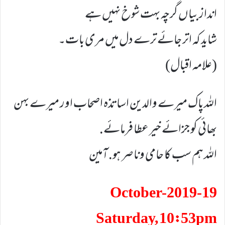
انداز بیاں گرچہ بہت شوخ نہیں ہے
شاید کہ اتر جائے ترے دل میں مری بات۔
(علامہ اقبال)
اللہ پاک میرے والدین اساتذہ اصحاب اور میرے بہن
بھائی کو جزائے خیر عطا فرمائے.
اللہ ہم سب کا حامی وناصر ہو. آمین
19-October-2019
Saturday, 10:53pm