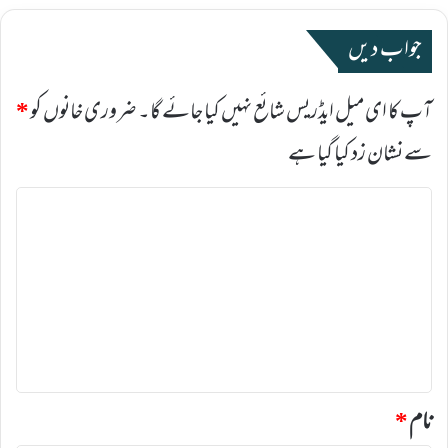
جواب دیں
آپ کا ای میل ایڈریس شائع نہیں کیا جائے گا۔
ضروری خانوں کو
*
سے نشان زد کیا گیا ہے
ت
ب
ص
ر
ہ
*
نام
*