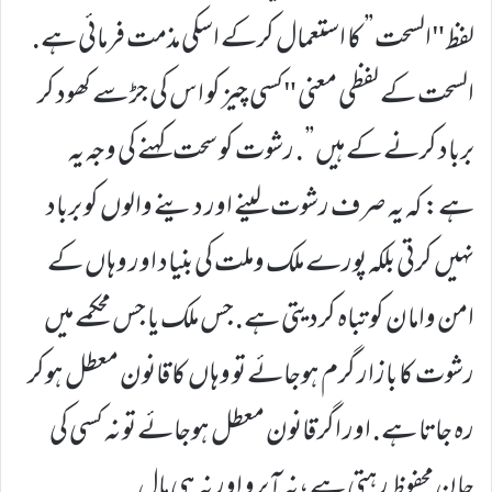
لفظ "السحت” کا استعمال کرکے اسکی مذمت فرمائی ہے.
السحت کے لفظی معنی "کسی چیز کو اس کی جڑ سے کھود کر
برباد کرنے کے ہیں”. رشوت کو سحت کہنے کی وجہ یہ
ہے: کہ یہ صرف رشوت لینے اور دینے والوں کو برباد
نہیں کرتی بلکہ پورے ملک وملت کی بنیاد اور وہاں کے
امن وامان کو تباہ کردیتی ہے. جس ملک یا جس محکمے میں
رشوت کا بازار گرم ہوجائے تو وہاں کا قانون معطل ہوکر
رہ جاتا ہے. اور اگر قانون معطل ہوجائے تو نہ کسی کی
جان محفوظ رہتی ہے ،نہ آبرو اور نہ ہی مال.