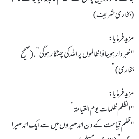
(بخاری شریف)
مزید فرمایا:
"خبردار ہوجاؤ! ظالموں پر اللہ کی پھٹکار ہوگی”. (صحیح
بخاری) ”
مزید فرمایا:
"الظلم ظلمات یوم القيامة”
"ظلم قیامت کے دن اندھیروں میں سے ایک اندھیرا