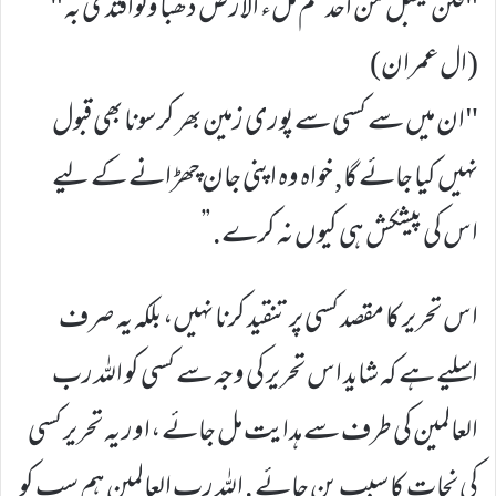
"فلن یقبل من احدھم ملء الارض ذھبا ولوافتدی به "
(ال عمران)
"ان میں سے کسی سے پوری زمین بھر کر سونا بھی قبول
نہیں کیا جائے گا, خواہ وہ اپنی جان چھڑانے کے لیے
اس کی پیشکش ہی کیوں نہ کرے. ”
اس تحریر کا مقصد کسی پر تنقید کرنا نہیں، بلکہ یہ صرف
اسلیے ہے کہ شاید اس تحریر کی وجہ سے کسی کو اللہ رب
العالمین کی طرف سے ہدایت مل جائے ،اور یہ تحریر کسی
کی نجات کا سبب بن جائے . اللہ رب العالمین ہم سب کو