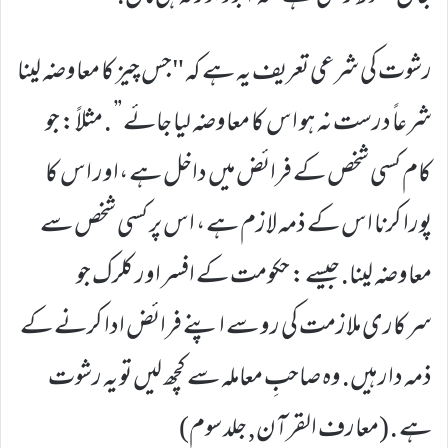
رشوت کی شرعی تعریف یہ ہے کہ "جس چیز کا معاوضہ لینا
شرعاً درست نہ ہو اس کا معاوضہ لیا جائے” . مثلاً : جو
کام کسی شخص کے فرائض میں داخل ہے ،اور اس کا
پورا کرنا اس کے ذمہ لازم ہے ، اس پر کسی شخص سے
معاوضہ لینا. جیسے : حکومت کے افسر اور کلرک جو
سرکاری ملازمت کی رو سے اپنے فرائض ادا کرنے کے
ذمہ دار ہیں. وہ صاحبِ معاملہ سے کچھ لیں تو یہ رشوت
ہے . (معارف القرآن, جلد سوم)