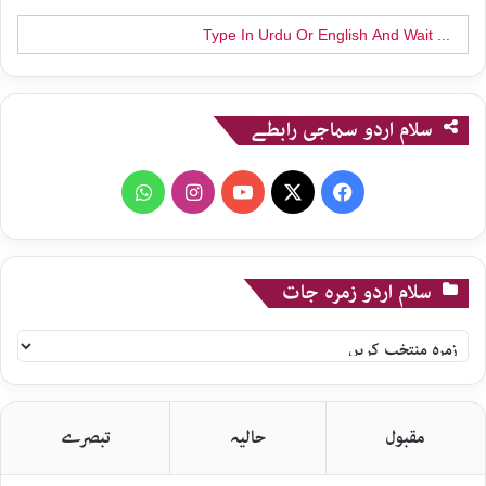
Search
for:
سلام اردو سماجی رابطے
WhatsApp
Instagram
YouTube
X
Facebook
سلام اردو زمرہ جات
سلام
اردو
زمرہ
جات
مقبول
حالیہ
تبصرے