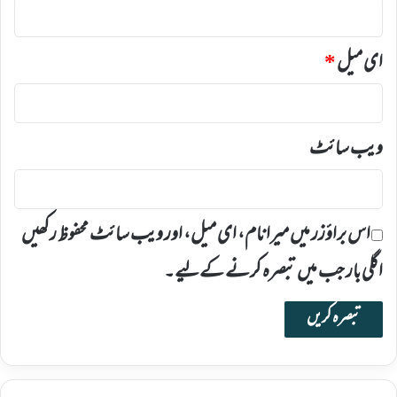
ای میل
*
ویب‌ سائٹ
اس براؤزر میں میرا نام، ای میل، اور ویب سائٹ محفوظ رکھیں
اگلی بار جب میں تبصرہ کرنے کےلیے۔