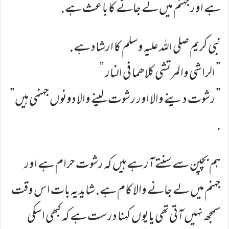
ہے اور جہنم میں لے جانے کا باعث ہے.
نبی کریم صلی اللہ علیہ وسلم کا ارشاد ہے.
” الراشي والمرتشي کلاھما في النار ”
” رشوت دینے والا اور رشوت لینے والا دونوں جہنمی ہیں”
.
ہم بچپن سے سنتے آرہے ہیں کہ رشوت حرام ہے اور
جہنم میں لے جانے والا کام ہے. شاید یہ بات اس وقت
سمجھ نہیں آتی تھی یا یوں کہنا درست ہے کہ کبھی اسکی