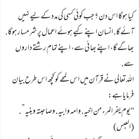
کیا ہوگا اس دن ؟ جب کوئی کسی کی مدد کے لیے نہیں
آئے گا. انسان اپنے کیے ہوئے اعمال پر شرمسار ہوگا.
بھاگے گا، اپنے بھا ئی سے، اپنے تمام رشتے داروں
سے.
اللہ تعالی نے قرآن میں اس لمحے کو کچھ اس طرح بیان
فرمایا ہے:
"يوم يفر المرء من اخيه. وامه وابيه. وصاحبته وبنيه” .
(العبس)