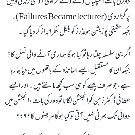
دورکی بات، سپلیاں دے دے کر اپنی آدھی زندگی وہیں
پر گزاردی (Failures Became lecturer)۔
جبکہ حقیقی پوزیشن ہولڈرز کو بلکل نظر انداز کردیا گیا ۔
اگر یہی سلسلہ چلتا رہا تو کیا ہوگا ہماری آنے والی نسل کا؟
جبکہ ان کا مستقبل ایسے اساتذہ کے ہاتھوں میں دیا جارہا
ہے، جو صرف پیسے کو ہی سب کچھ مانتے ہیں ۔اور ایسے
عطائی ڈاکٹرز جن کو انجکشن لگانا تو دور کی بات ،انجکشن میں
دوائی تک بھرنی نہیں آتی تو کیا ہوگا مریضوں کا؟؟؟؟