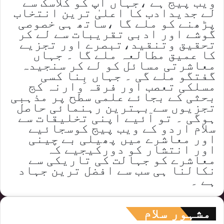
ویب پیج ہے ،جہاں آپ کو کلاسک سے
لے جدیدادب کا اعلیٰ ترین انتخاب
پڑھنے کو ملے گا ،ساتھ ہی خصوصی
گوشے اور ادبی تقریبات سے لے کر
تحقیق وتنقید،تبصرے اور تجزیے
کا عمیق مطالعہ ملے گا ۔ جہاں
معاشرتی مسائل کو لے کر سنجیدہ
گفتگو ملے گی ۔ جہاں بِنا کسی
مسلکی تعصب اور فرقہ وارنہ کج
بحثی کے بجائے علمی سطح پر مذہبی
تجزیوں سے بہترین رہنمائی حاصل
ہوگی ۔ تو آئیے اپنی تخلیقات سے
سلام اردو کے ویب پیج کوسجائیے
اور معاشرے میں پھیلی بے چینی
اور انتشار کو دورکیجیے کہ
معاشرے کو جہالت کی تاریکی سے
نکالنا ہی سب سے افضل ترین جہاد
ہے ۔
مشہور سلام