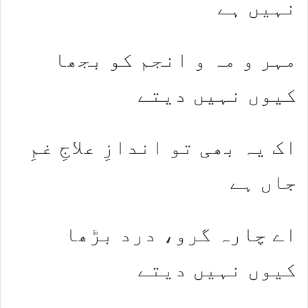
نہیں ہے
مہر و مہ و انجم کو بجھا
کیوں نہیں دیتے
اک یہ بھی تو اندازِ علاجِ غمِ
جاں ہے
اے چارہ گرو، درد بڑھا
کیوں نہیں دیتے