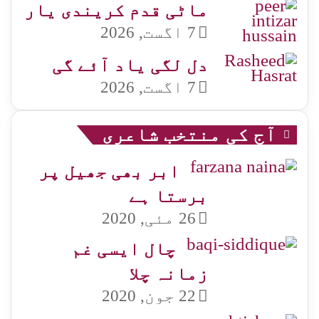
ماٹی قدم کریندی یار
7 اگست, 2026
دل لگی یاد آئے گی
7 اگست, 2026
آج کی منتخب شاعری
ابر بھی جھیل پر
برستا ہے
26 مئی, 2020
چال ایسی غم
زمانہ چلا
22 جون, 2020