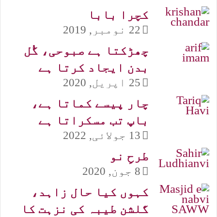
کچرا بابا
22 نومبر, 2019
چھڑکتا ہے صبوحی، گُل
بدن ایجاد کرتا ہے
25 اپریل, 2020
چار پیسے کماتا ہے،
باپ تب مسکراتا ہے
13 جولائی, 2022
طرحِ نو
8 جون, 2020
کہوں کیا حال زاہد،
گلشن طیبہ کی نزہت کا