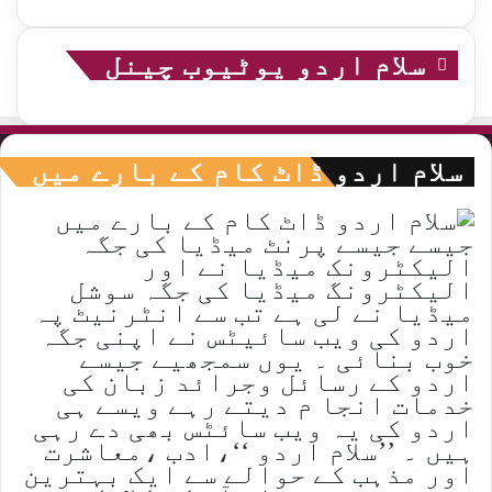
سلام اردو یوٹیوب چینل
سلام اردو ڈاٹ کام کے بارے میں
جیسے جیسے پرنٹ میڈیا کی جگہ
الیکٹرونک میڈیا نے اور
الیکٹرونگ میڈیا کی جگہ سوشل
میڈیا نے لی ہے تب سے انٹرنیٹ پہ
اردو کی ویب سائیٹس نے اپنی جگہ
خوب بنائی ۔ یوں سمجھیے جیسے
اردو کے رسائل وجرائد زبان کی
خدمات انجا م دیتے رہے ویسے ہی
اردو کی یہ ویب سائٹس بھی دے رہی
ہیں ۔ ’’سلام اردو ‘‘،ادب ،معاشرت
اور مذہب کے حوالے سے ایک بہترین