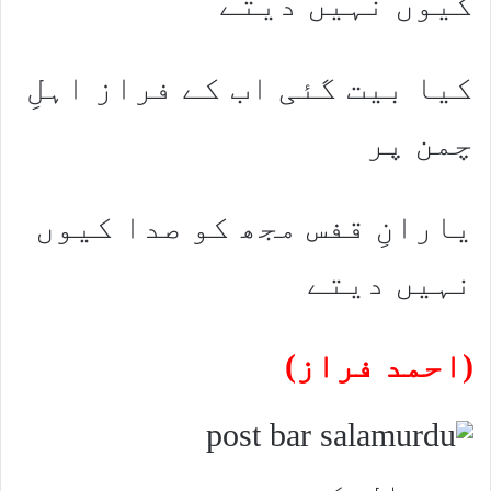
کیوں نہیں دیتے
کیا بیت گئی اب کے فراز اہلِ
چمن پر
یارانِ قفس مجھ کو صدا کیوں
نہیں دیتے
(احمد فراز)