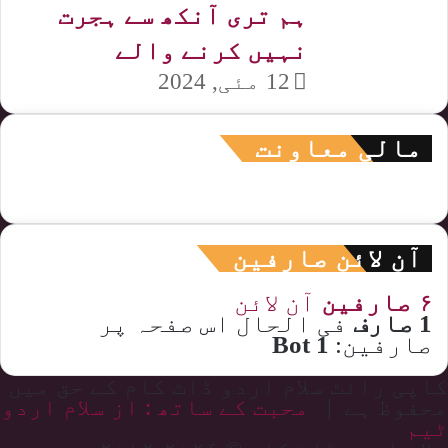
ہم تری آنکھ سے ہجرت
نہیں کرنے والے
12 مئی, 2024
مالی معاونت
آن لائن صارفین
۶ صارفین
آن لائن
1 صارف
فی الحال اس صفحہ پر
صارفین:
1 Bot
کاپی رائٹ سلام اردو ڈاٹ کام کے حق میں
محفوظ ہے |
محبت کے ساتھ : از سلام اردو
ٹیم