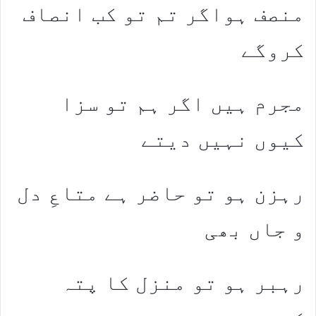
منصف ہواگر تم تو کب انصاف
کروگے
مجرم ہیں اگر ہم تو سزا
کیوں نہیں دیتے
رہزن ہو تو حاضر ہے متاعِ دل
و جاں بھی
رہبر ہو تو منزل کا پتہ