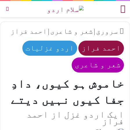
مینو
تل
سرورق
|
شعر و شاعری
|
احمد فراز
احمد فراز
اردو غزلیات
شعر و شاعری
خاموش ہو کیوں، دادِ
جفا کیوں نہیں دیتے
ایک اردو غزل از احمد
فراز