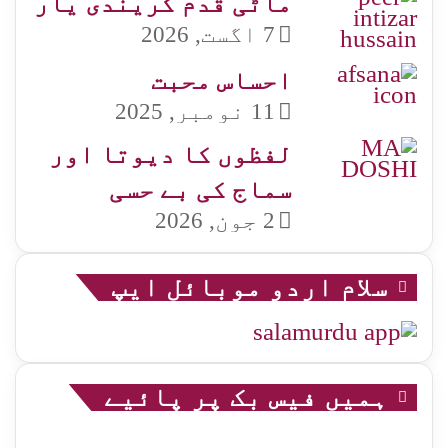
ماٹی قدم کریندی یار
7 اگست, 2026
احساس محبت
11 نومبر, 2025
لفظوں کا دیوتا اور
سماج کی بے حسی
2 جون, 2026
سلام اردو موبائل ایپ
ہمیں فیس بک پر پائیے