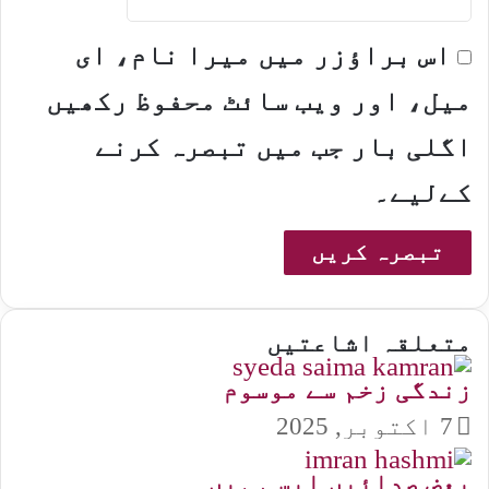
اس براؤزر میں میرا نام، ای
میل، اور ویب سائٹ محفوظ رکھیں
اگلی بار جب میں تبصرہ کرنے
کےلیے۔
متعلقہ اشاعتیں
زندگی زخم سے موسوم
7 اکتوبر, 2025
بعض صدائیں ایسی ہیں