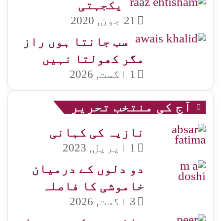
یکجہتی
21 جون, 2020
سب جانتا ہوں راز
مگر کھولتا نہیں
1 اگست, 2026
آج کی منتخب تحریر
نازیہ کی کہانی
1 اپریل, 2023
دو دلوں کے درمیان
خاموشی کا فاصلہ
3 اگست, 2026