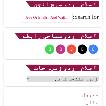
سلام اردو سرچ انجن
Search for:
سلام اردو سماجی رابطے
WhatsApp
Instagram
YouTube
Facebook
X
سلام اردو زمرہ جات
سلام
اردو
زمرہ
جات
مقبول
حالیہ