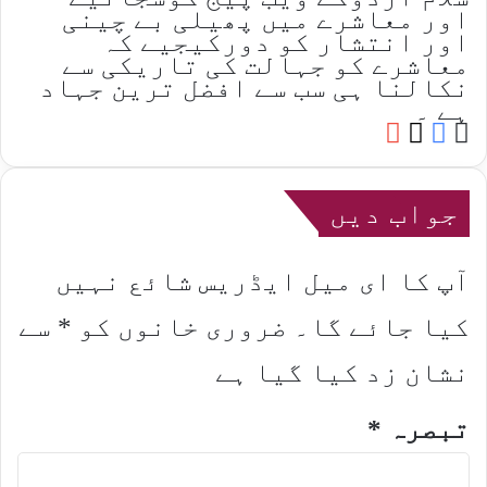
اور معاشرے میں پھیلی بے چینی
اور انتشار کو دورکیجیے کہ
معاشرے کو جہالت کی تاریکی سے
نکالنا ہی سب سے افضل ترین جہاد
ہے ۔
YouTube
Facebook
Website
X
جواب دیں
آپ کا ای میل ایڈریس شائع نہیں
کیا جائے گا۔
ضروری خانوں کو
*
سے
نشان زد کیا گیا ہے
تبصرہ
*