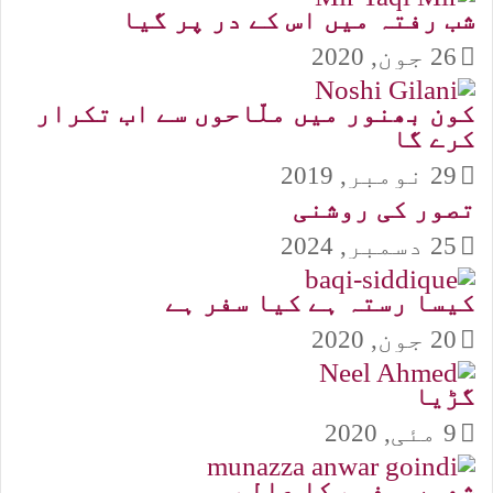
شب رفتہ میں اس کے در پر گیا
26 جون, 2020
کون بھنور میں ملّاحوں سے اب تکرار
کرے گا
29 نومبر, 2019
تصور کی روشنی
25 دسمبر, 2024
کیسا رستہ ہے کیا سفر ہے
20 جون, 2020
گڑیا
9 مئی, 2020
شعور و فہم کا عالم