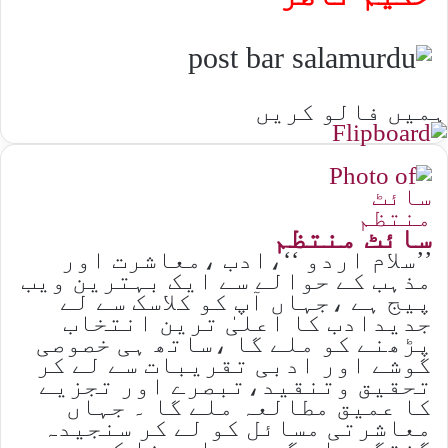
ہمیں فالو کریں
سائٹ منتظم
’’سلام اردو ‘‘،ادب ،معاشرت اور
مذہب کے حوالے سے ایک بہترین ویب
پیج ہے ،جہاں آپ کو کلاسک سے لے
جدیدادب کا اعلیٰ ترین انتخاب
پڑھنے کو ملے گا ،ساتھ ہی خصوصی
گوشے اور ادبی تقریبات سے لے کر
تحقیق وتنقید،تبصرے اور تجزیے
کا عمیق مطالعہ ملے گا ۔ جہاں
معاشرتی مسائل کو لے کر سنجیدہ