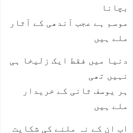
بچانا
موسم ہے عجب آندھی کے آثار
ملے ہیں
دنیا میں فقط ایک زلیخا ہی
نہیں تھی
ہر یوسف ثانی کے خریدار
ملے ہیں
اب ان کے نہ ملنے کی شکایت