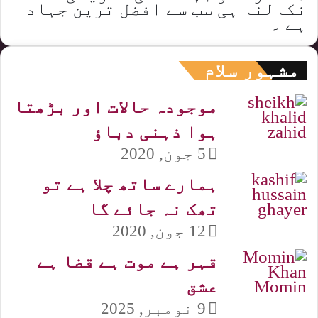
نکالنا ہی سب سے افضل ترین جہاد
ہے ۔
مشہور سلام
موجودہ حالات اور بڑھتا
ہوا ذہنی دباؤ
5 جون, 2020
ہمارے ساتھ چلا ہے تو
تھک نہ جائے گا
12 جون, 2020
قہر ہے موت ہے قضا ہے
عشق
9 نومبر, 2025