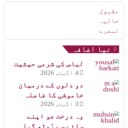
زمرہ
جات
مقبول
حالیہ
تبصرے
نیا اضافہ
لباس کی شرعی حیثیت
4 اگست, 2026
دو دلوں کے درمیان
خاموشی کا فاصلہ
3 اگست, 2026
وہ درخت جو اپنے
سائے سے رُوٹھ گیا