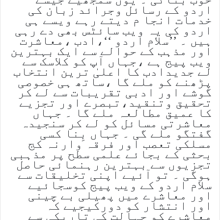
اردو کے رسائل وجرائد زبان کی
خدمات انجا م دیتے رہے ویسے ہی
اردو کی یہ ویب سائٹس بھی دے رہی
ہیں ۔ ’’سلام اردو ‘‘،ادب ،معاشرت
اور مذہب کے حوالے سے ایک بہترین
ویب پیج ہے ،جہاں آپ کو کلاسک سے
لے جدیدادب کا اعلیٰ ترین انتخاب
پڑھنے کو ملے گا ،ساتھ ہی خصوصی
گوشے اور ادبی تقریبات سے لے کر
تحقیق وتنقید،تبصرے اور تجزیے
کا عمیق مطالعہ ملے گا ۔ جہاں
معاشرتی مسائل کو لے کر سنجیدہ
گفتگو ملے گی ۔ جہاں بِنا کسی
مسلکی تعصب اور فرقہ وارنہ کج
بحثی کے بجائے علمی سطح پر مذہبی
تجزیوں سے بہترین رہنمائی حاصل
ہوگی ۔ تو آئیے اپنی تخلیقات سے
سلام اردو کے ویب پیج کوسجائیے
اور معاشرے میں پھیلی بے چینی
اور انتشار کو دورکیجیے کہ
معاشرے کو جہالت کی تاریکی سے