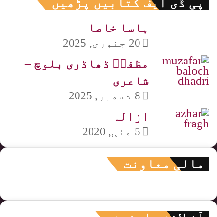
پی ڈی ایف کتابیں پڑھیں
ہاسا خاصا
20 جنوری, 2025
مظفرؔ ڈھاڈری بلوچ –
شاعری
8 دسمبر, 2025
ازالہ
5 مئی, 2020
مالی معاونت