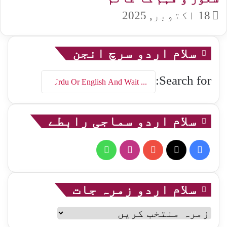
18 اکتوبر, 2025
سلام اردو سرچ انجن
Search for:
سلام اردو سماجی رابطے
WhatsApp
Instagram
YouTube
Facebook
X
سلام اردو زمرہ جات
سلام
اردو