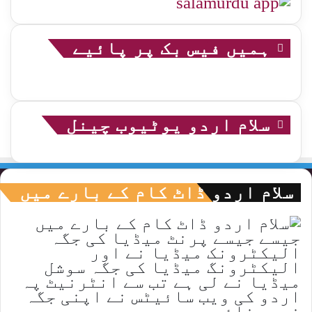
ہمیں فیس بک پر پائیے
سلام اردو یوٹیوب چینل
سلام اردو ڈاٹ کام کے بارے میں
جیسے جیسے پرنٹ میڈیا کی جگہ
الیکٹرونک میڈیا نے اور
الیکٹرونگ میڈیا کی جگہ سوشل
میڈیا نے لی ہے تب سے انٹرنیٹ پہ
اردو کی ویب سائیٹس نے اپنی جگہ
خوب بنائی ۔ یوں سمجھیے جیسے