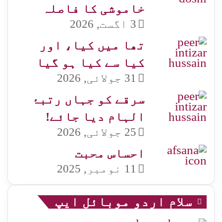
خاموشی کا فاصلہ
3 اگست, 2026
تھا میں کیا، اور
کیا سے کیا ہو گیا
31 جولائی, 2026
سرقے کو جہاں رتبۂ
الہام دیا جائے!
25 جولائی, 2026
احساس محبت
11 نومبر, 2025
سلام اردو موبائل ایپ