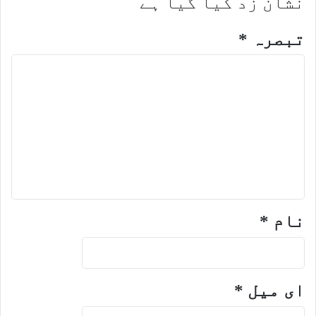
نشان زد کیا گیا ہے
تبصرہ
*
نام
*
ای میل
*