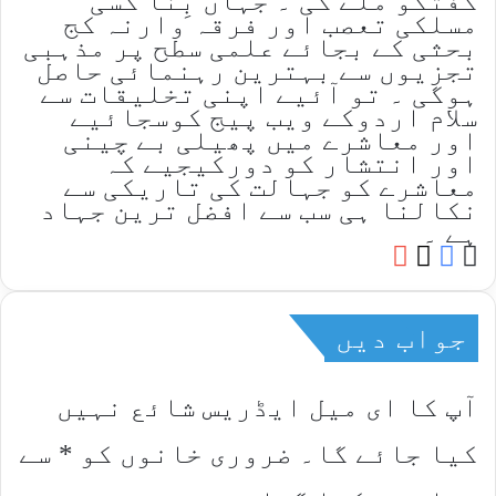
گفتگو ملے گی ۔ جہاں بِنا کسی
مسلکی تعصب اور فرقہ وارنہ کج
بحثی کے بجائے علمی سطح پر مذہبی
تجزیوں سے بہترین رہنمائی حاصل
ہوگی ۔ تو آئیے اپنی تخلیقات سے
سلام اردوکے ویب پیج کوسجائیے
اور معاشرے میں پھیلی بے چینی
اور انتشار کو دورکیجیے کہ
معاشرے کو جہالت کی تاریکی سے
نکالنا ہی سب سے افضل ترین جہاد
ہے ۔
YouTube
Facebook
Website
X
جواب دیں
آپ کا ای میل ایڈریس شائع نہیں
کیا جائے گا۔
ضروری خانوں کو
*
سے