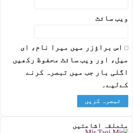
ویب‌ سائٹ
اس براؤزر میں میرا نام، ای
میل، اور ویب سائٹ محفوظ رکھیں
اگلی بار جب میں تبصرہ کرنے
کےلیے۔
متعلقہ اشاعتیں