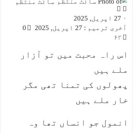
سائٹ منتظم
Follow
Send
an
on
27 اپریل, 2025
email
X
آخری ترمیم : 27 اپریل, 2025
0
۶۲
اس راہ محبت میں تو آزار
ملے ہیں
پھولوں کی تمنا تھی مگر
خار ملے ہیں
انمول جو انساں تھا وہ