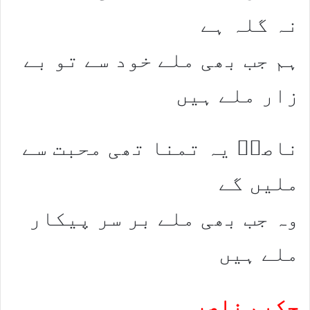
نہ گلہ ہے
ہم جب بھی ملے خود سے تو بے
زار ملے ہیں
ناصرؔ یہ تمنا تھی محبت سے
ملیں گے
وہ جب بھی ملے بر سر پیکار
ملے ہیں
حکیم ناصر