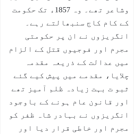
وشاعر تھے۔ وہ 1857ء تک حکومت
کے کام کاج سنبھالتے رہے۔
انگریزوں نے ان پر حکومتی
مجرم اور فوجیوں قتل کے الزام
میں عدالت کے ذریعہ مقدمہ
چلایا، مقدمے میں پیش کیے گئے
ثبو ت بہت زیادہ ظلم آمیز تھے
اور قانون عام ہونے کے باوجود
انگریزوں نے بہادر شاہ ظفر کو
مجرم اور خاطی قرار دیا اور