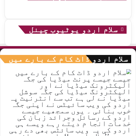
سلام اردو یوٹیوب چینل
سلام اردو ڈاٹ کام کے بارے میں
جیسے جیسے پرنٹ میڈیا کی جگہ
الیکٹرونک میڈیا نے اور
الیکٹرونگ میڈیا کی جگہ سوشل
میڈیا نے لی ہے تب سے انٹرنیٹ پہ
اردو کی ویب سائیٹس نے اپنی جگہ
خوب بنائی ۔ یوں سمجھیے جیسے
اردو کے رسائل وجرائد زبان کی
خدمات انجا م دیتے رہے ویسے ہی
اردو کی یہ ویب سائٹس بھی دے رہی