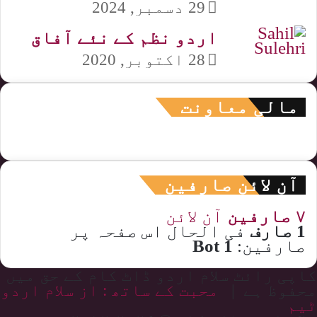
29 دسمبر, 2024
اردو نظم کے نئے آفاق
28 اکتوبر, 2020
مالی معاونت
آن لائن صارفین
۷ صارفین
آن لائن
1 صارف
فی الحال اس صفحہ پر
صارفین:
1 Bot
کاپی رائٹ سلام اردو ڈاٹ کام کے حق میں
محفوظ ہے |
محبت کے ساتھ : از سلام اردو
ٹیم