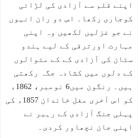
اپنے قلم سے آزادی کی لڑائی
کوجاری رکھا۔ اس دو ران انہوں
نے جو غزلیں لکھیں وہ اپنی
مہارت اورترقی کے لیے ہندو
ستان کی آزادی کے کے متوالوں
کے دلوں میں کشادہ جگہ رکھتی
ہیں۔ رنگون میں6 نومبر، 1862ء
کو اس آخری مغل خاندان 1857ء کی
پہلی جنگ آزادی کے رہبر نے
اپنی جان نچھاور کردی۔