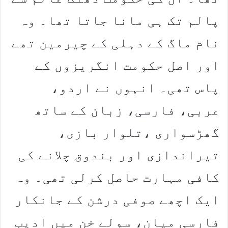
پالم تک ہی مانا جاتا تھا۔ وہ
نام ماگ کے دہلی کے چیرمین تھے
اور اصل حکومت انگریزوں کے
پاس تھی۔ انہوں نے اردو،
عربی، فارسی، زبان کے ساتھ
گھڑسواری ،تلوار بازی،
تیراندازی اور بندوق چلانے کی
کافی مہارت حاصل کرلی تھی۔ وہ
ایک اچھے صوفی درشن کے جانکار
فارسی میان، سولے خن میں ادیب