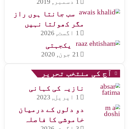
1 دسمبر, 2019
سب جانتا ہوں راز
مگر کھولتا نہیں
1 اگست, 2026
یکجہتی
21 جون, 2020
آج کی منتخب تحریر
نازیہ کی کہانی
1 اپریل, 2023
دو دلوں کے درمیان
خاموشی کا فاصلہ
3 اگست, 2026