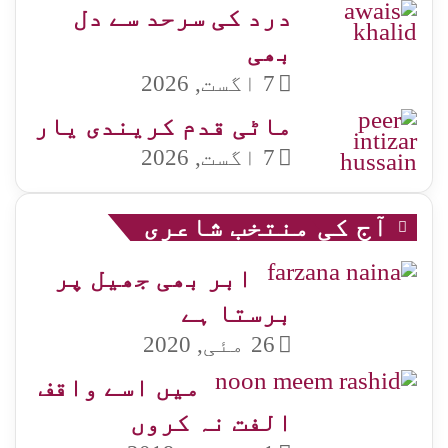
درد کی سرحد سے دل
بھی
7 اگست, 2026
ماٹی قدم کریندی یار
7 اگست, 2026
آج کی منتخب شاعری
ابر بھی جھیل پر
برستا ہے
26 مئی, 2020
میں اسے واقف
الفت نہ کروں