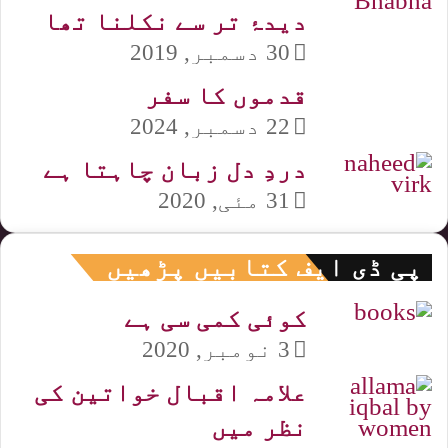
دیدۂ تر سے نکلنا تھا
30 دسمبر, 2019
قدموں کا سفر
22 دسمبر, 2024
دردِ دل زبان چاہتا ہے
31 مئی, 2020
پی ڈی ایف کتابیں پڑھیں
کوئی کمی سی ہے
3 نومبر, 2020
علامہ اقبال خواتین کی
نظر میں