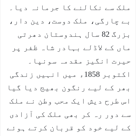
ملک سے نکالنے کا جرمانہ دیا۔
بے چارگی، ملک دوست، دین دار،
بزرگ 82 سال ہندوستان دھرتی
ماں کے لاڈلے بہادر شاہ ظفر پر
حیرت انگیز مقدمہ سونپا۔
اکتوبر 1858ء میں انہیں زندگی
بھر کے لیے رنگون بھیج دیا گیا
اس طرح دیش ایک محب وطن نے ملک
سے دور رہ کر بھی ملک کی آزادی
کے لیے خود کو قربان کرتے ہوئے