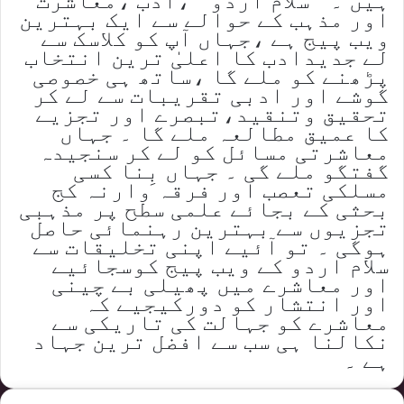
ہیں ۔ ’’سلام اردو ‘‘،ادب ،معاشرت
اور مذہب کے حوالے سے ایک بہترین
ویب پیج ہے ،جہاں آپ کو کلاسک سے
لے جدیدادب کا اعلیٰ ترین انتخاب
پڑھنے کو ملے گا ،ساتھ ہی خصوصی
گوشے اور ادبی تقریبات سے لے کر
تحقیق وتنقید،تبصرے اور تجزیے
کا عمیق مطالعہ ملے گا ۔ جہاں
معاشرتی مسائل کو لے کر سنجیدہ
گفتگو ملے گی ۔ جہاں بِنا کسی
مسلکی تعصب اور فرقہ وارنہ کج
بحثی کے بجائے علمی سطح پر مذہبی
تجزیوں سے بہترین رہنمائی حاصل
ہوگی ۔ تو آئیے اپنی تخلیقات سے
سلام اردو کے ویب پیج کوسجائیے
اور معاشرے میں پھیلی بے چینی
اور انتشار کو دورکیجیے کہ
معاشرے کو جہالت کی تاریکی سے
نکالنا ہی سب سے افضل ترین جہاد
ہے ۔