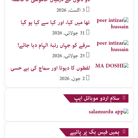
3 اگست, 2026
تھا میں کیا، اور کیا سے کیا ہو گیا
31 جولائی, 2026
سرقے کو جہاں رتبۂ الہام دیا جائے!
25 جولائی, 2026
لفظوں کا دیوتا اور سماج کی بے حسی
2 جون, 2026
سلام اردو موبائل ایپ
ہمیں فیس بک پر پائیے