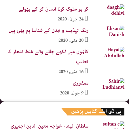
گر ہو سلوک کرنا انسان کر کے بھولے
24 جون, 2020
رنگ تہذیب و تمدن کے شناسا ہم بھی ہیں
20 مئی, 2020
کالموں میں لکھے جانے والے غلط اشعار کا
تعاقب
16 مئی, 2020
معذوری
9 جون, 2020
پی ڈی ایف کتابیں پڑھیں
سلطان الہند- خواجہ معین الدین اجمیری