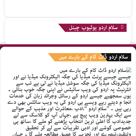
سلام اردو یوٹیوب چینل
سلام اردو ڈاٹ کام کے بارے میں
جیسے جیسے پرنٹ میڈیا کی جگہ الیکٹرونک میڈیا نے اور
الیکٹرونگ میڈیا کی جگہ سوشل میڈیا نے لی ہے تب سے
انٹرنیٹ پہ اردو کی ویب سائیٹس نے اپنی جگہ خوب بنائی ۔
یوں سمجھیے جیسے اردو کے رسائل وجرائد زبان کی خدمات
انجا م دیتے رہے ویسے ہی اردو کی یہ ویب سائٹس بھی دے
رہی ہیں ۔ ’’سلام اردو ‘‘،ادب ،معاشرت اور مذہب کے حوالے
سے ایک بہترین ویب پیج ہے ،جہاں آپ کو کلاسک سے لے
جدیدادب کا اعلیٰ ترین انتخاب پڑھنے کو ملے گا ،ساتھ ہی
خصوصی گوشے اور ادبی تقریبات سے لے کر تحقیق
وتنقید،تبصرے اور تجزیے کا عمیق مطالعہ ملے گا ۔ جہاں