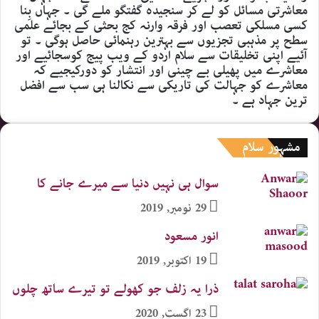
معاشرتی مسائل کو لے کر سنجیدہ گفتگو ملے گی ۔ جہاں بِنا
کسی مسلکی تعصب اور فرقہ وارنہ کج بحثی کے بجائے علمی
سطح پر مذہبی تجزیوں سے بہترین رہنمائی حاصل ہوگی ۔ تو
آئیے اپنی تخلیقات سے سلام اردو کے ویب پیج کوسجائیے اور
معاشرے میں پھیلی بے چینی اور انتشار کو دورکیجیے کہ
معاشرے کو جہالت کی تاریکی سے نکالنا ہی سب سے افضل
ترین جہاد ہے ۔
مشہور سلام
سوال ہی نہیں دنیا سے میرے جانے کا​
29 نومبر, 2019
انور مسعود
19 اکتوبر, 2019
ذرا یہ زلف جو کھولے تو تیرے ساتھ چلوں
23 اگست, 2020