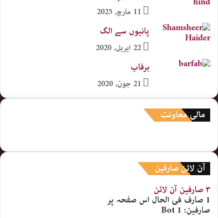
11 مارچ, 2025
پانیوں سے الگ
22 اپریل, 2020
برفاب
21 جون, 2020
مالی معاونت
آن لائن صارفین
۳ صارفین
آن لائن
1 صارف
فی الحال اس صفحہ پر
صارفین:
1 Bot