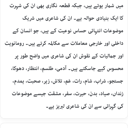
میں شمار ہوتے ہیں، جبکہ قطعہ نگاری بھی ان کی شہرت
کا ایک بنیادی حوالہ ہے۔ ان کی شاعری میں شریک
موضوعات انتہائی حساس نوعیت کے ہیں، جو انسان کے
داخلی اور خارجی معاملات سے مکالمہ کرتے ہیں۔ رومانویت
اور جمالیات کے نقوش ان کی شاعری میں واضح طور پر
محسوس کیے جاسکتے ہیں۔ آدمی، طلسم، انتظار، دھوکا،
جستجو، شراب، شام، رات، غم، تلاش، زہر، صحبت، ہمدم،
زنداں، صیاد، بدن، حیرت، سفر، مشقت جیسے موضوعات
کی گہرائی سے ان کی شاعری لبریز ہے۔