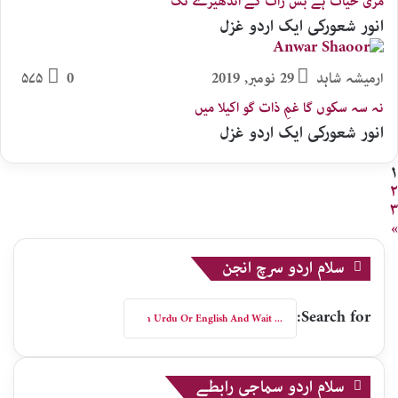
مری حیات ہے بس رات کے اندھیرے تک
انور شعورکی ایک اردو غزل
ارمیشہ شاہد
29 نومبر, 2019
0
۵۷۵
نہ سہ سکوں گا غمِ ذات گو اکیلا میں
انور شعورکی ایک اردو غزل
۱
۲
۳
»
سلام اردو سرچ انجن
Search for:
سلام اردو سماجی رابطے