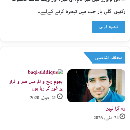
رکھیں اگلی بار جب میں تبصرہ کرنے کےلیے۔
متعلقہ اشاعتیں
ہجوم رنج و الم میں صبر و قرار
پر غور کر رہا ہوں
21 جون, 2020
وہ گِرا نہیں
24 مئی, 2026