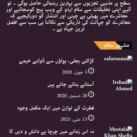
سطح پر مذہبی تجزیوں سے بہترین رہنمائی حاصل ہوگی ۔ تو
آئیے اپنی تخلیقات سے سلام اردو کے ویب پیج کوسجائیے اور
معاشرے میں پھیلی بے چینی اور انتشار کو دورکیجیے کہ
معاشرے کو جہالت کی تاریکی سے نکالنا ہی سب سے افضل
ترین جہاد ہے ۔
مشہور سلام
کڑکتی بجلی، ہواؤں سے ڈولتے خیمے
3 جون, 2020
آستانے بنائے جاتے ہیں
20 دسمبر, 2020
فطرت کے توازن میں ایک مکمل وجود
13 مئی, 2025
نہ اس زمانے میں چرچا ہے دانش و دیں کا