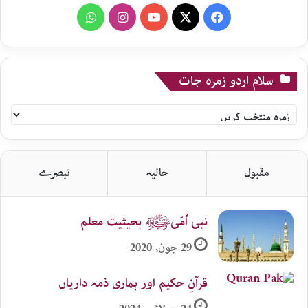
WhatsApp
Instagram
YouTube
X
Facebook
سلام اردو زمرہ جات
سلام
اردو
زمرہ
جات
مقبول
حالیہ
تبصرے
نبی اُمّیﷺ بحیثیت معلم
29 جون, 2020
قرآنِ حکیم اور ہماری ذمہ داریاں