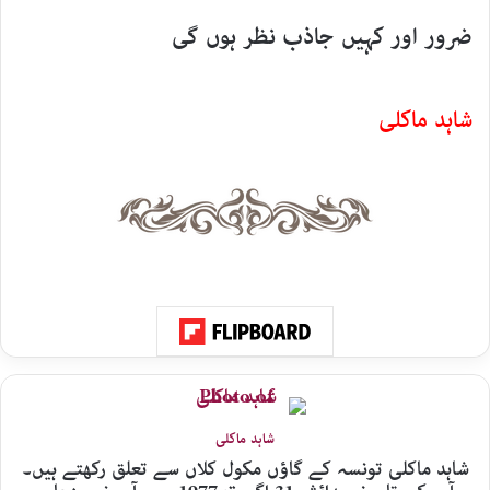
ضرور اور کہیں جاذب نظر ہوں گی
شاہد ماکلی
شاہد ماکلی
شاہد ماکلی تونسہ کے گاؤں مکول کلاں سے تعلق رکھتے ہیں۔