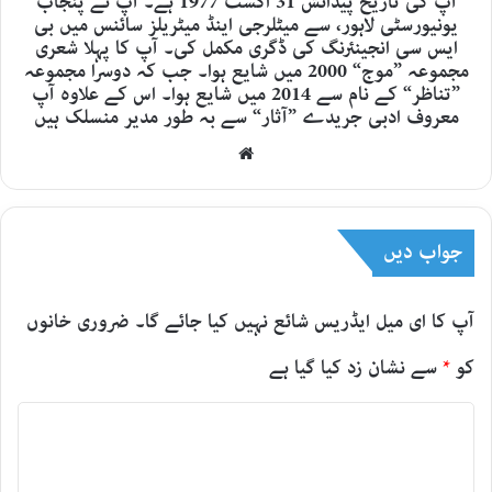
آپ کی تاریخ پیدائش 31 اگست 1977 ہے۔ آپ نے پنجاب
یونیورسٹی لاہور، سے میٹلرجی اینڈ میٹریلز سائنس میں بی
ایس سی انجینئرنگ کی ڈگری مکمل کی۔ آپ کا پہلا شعری
مجموعہ ”موج“ 2000 میں شایع ہوا۔ جب کہ دوسرا مجموعہ
”تناظر“ کے نام سے 2014 میں شایع ہوا۔ اس کے علاوہ آپ
معروف ادبی جریدے ”آثار“ سے بہ طور مدیر منسلک ہیں
Website
جواب دیں
آپ کا ای میل ایڈریس شائع نہیں کیا جائے گا۔
ضروری خانوں
کو
*
سے نشان زد کیا گیا ہے
ت
ب
ص