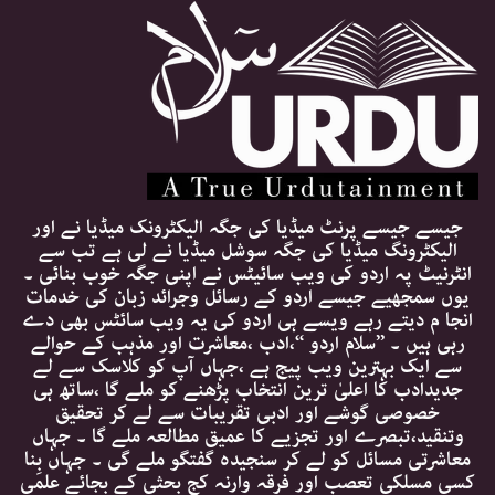
جیسے جیسے پرنٹ میڈیا کی جگہ الیکٹرونک میڈیا نے اور
الیکٹرونگ میڈیا کی جگہ سوشل میڈیا نے لی ہے تب سے
انٹرنیٹ پہ اردو کی ویب سائیٹس نے اپنی جگہ خوب بنائی ۔
یوں سمجھیے جیسے اردو کے رسائل وجرائد زبان کی خدمات
انجا م دیتے رہے ویسے ہی اردو کی یہ ویب سائٹس بھی دے
رہی ہیں ۔ ’’سلام اردو ‘‘،ادب ،معاشرت اور مذہب کے حوالے
سے ایک بہترین ویب پیج ہے ،جہاں آپ کو کلاسک سے لے
جدیدادب کا اعلیٰ ترین انتخاب پڑھنے کو ملے گا ،ساتھ ہی
خصوصی گوشے اور ادبی تقریبات سے لے کر تحقیق
وتنقید،تبصرے اور تجزیے کا عمیق مطالعہ ملے گا ۔ جہاں
معاشرتی مسائل کو لے کر سنجیدہ گفتگو ملے گی ۔ جہاں بِنا
کسی مسلکی تعصب اور فرقہ وارنہ کج بحثی کے بجائے علمی