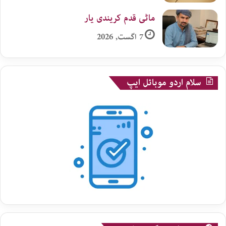
ماٹی قدم کریندی یار
7 اگست, 2026
سلام اردو موبائل ایپ