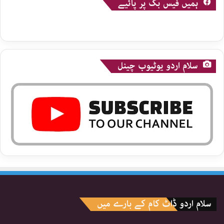
ہمیں فیس بک پر پائیے
سلام اردو یوٹیوب چینل
سلام اردو ڈاٹ کام کے بارے میں