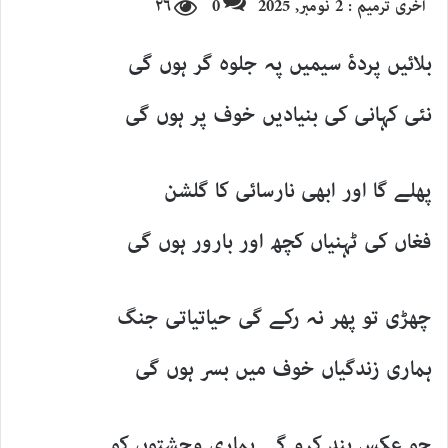
آخری ترمیم : 2 نومبر, 2025
0
۲۶
email
بلائیں پردۂ سیمیں پہ جلوہ گر ہوں گی
نئی کہانی کی بنیادیں خوف پر ہوں گی
پھلے گا اور ابھی نارسائی کا گلشن
فغاں کی ٹہنیاں کچھ اور بارور ہوں گی
چھڑی تو پھر نہ رکے گی حیاتیاتی جنگ
ہماری زندگیاں خوف میں بسر ہوں گی
جو عکس بند کرو گے ہماری وحشتوں کو