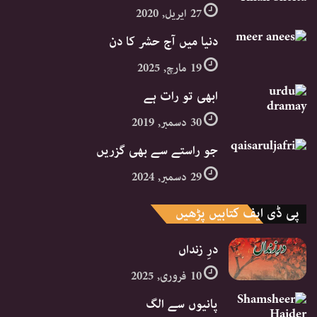
27 اپریل, 2020
دنیا میں آج حشر کا دن
19 مارچ, 2025
ابھی تو رات ہے
30 دسمبر, 2019
جو راستے سے بھی گزریں
29 دسمبر, 2024
پی ڈی ایف کتابیں پڑھیں
درِ زنداں
10 فروری, 2025
پانیوں سے الگ