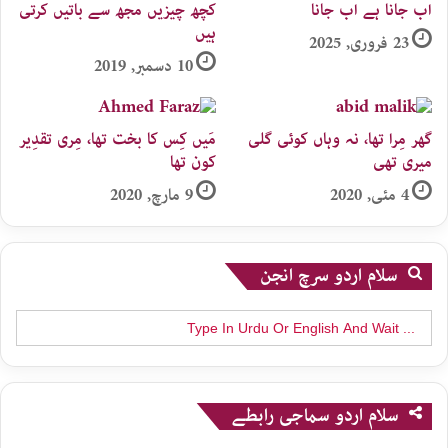
اب جانا ہے اب جانا
کچھ چیزیں مجھ سے باتیں کرتی
ہیں
23 فروری, 2025
10 دسمبر, 2019
گھر مِرا تھا، نہ وہاں کوئی گلی
مَیں کِس کا بخت تھا، مِری تقدِیر
میری تھی
کون تھا
4 مئی, 2020
9 مارچ, 2020
سلام اردو سرچ انجن
Search
for:
سلام اردو سماجی رابطے