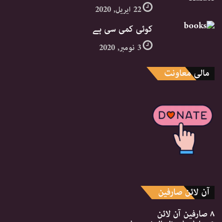
22 اپریل, 2020
کوئی کمی سی ہے
3 نومبر, 2020
مالی معاونت
آن لائن صارفین
۸ صارفین
آن لائن