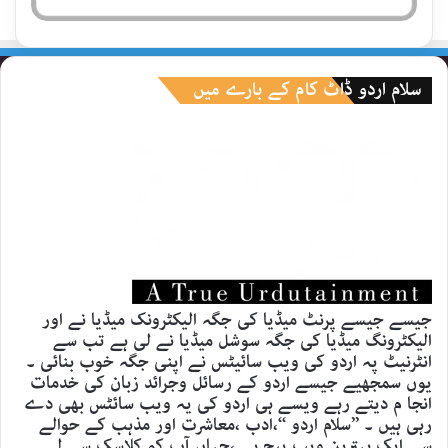
سلام اردو ڈاٹ کام کے بارے میں
جیسے جیسے پرنٹ میڈیا کی جگہ الیکٹرونک میڈیا نے اور
الیکٹرونگ میڈیا کی جگہ سوشل میڈیا نے لی ہے تب سے
انٹرنیٹ پہ اردو کی ویب سائیٹس نے اپنی جگہ خوب بنائی ۔
یوں سمجھیے جیسے اردو کے رسائل وجرائد زبان کی خدمات
انجا م دیتے رہے ویسے ہی اردو کی یہ ویب سائٹس بھی دے
رہی ہیں ۔ ’’سلام اردو ‘‘،ادب ،معاشرت اور مذہب کے حوالے
سے ایک بہترین ویب پیج ہے ،جہاں آپ کو کلاسک سے لے