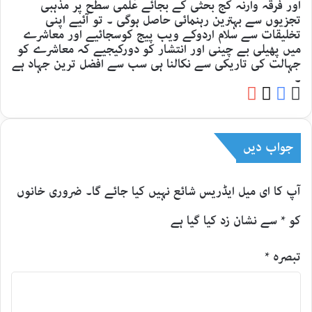
اور فرقہ وارنہ کج بحثی کے بجائے علمی سطح پر مذہبی
تجزیوں سے بہترین رہنمائی حاصل ہوگی ۔ تو آئیے اپنی
تخلیقات سے سلام اردوکے ویب پیج کوسجائیے اور معاشرے
میں پھیلی بے چینی اور انتشار کو دورکیجیے کہ معاشرے کو
جہالت کی تاریکی سے نکالنا ہی سب سے افضل ترین جہاد ہے
۔
YouTube
Facebook
Website
X
جواب دیں
آپ کا ای میل ایڈریس شائع نہیں کیا جائے گا۔
ضروری خانوں
کو
*
سے نشان زد کیا گیا ہے
تبصرہ
*