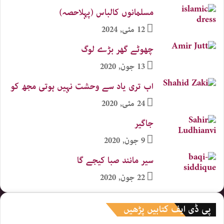
مسلمانوں کالباس (پہلاحصہ)
12 مئی, 2024
چھوٹے گھر بڑے لوگ
13 جون, 2020
اب تری یاد سے وحشت نہیں ہوتی مجھ کو
24 مئی, 2020
جاگیر
9 جون, 2020
سیر مانند صبا کیجے گا
22 جون, 2020
پی ڈی ایف کتابیں پڑھیں