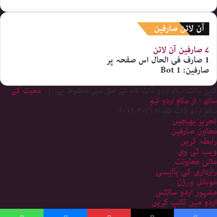
آن لائن صارفین
۷ صارفین
آن لائن
1 صارف
فی الحال اس صفحہ پر
صارفین:
1 Bot
کاپی رائٹ سلام اردو ڈاٹ کام کے حق میں محفوظ ہے |
محبت کے
ساتھ : از سلام اردو ٹیم
سلام اردو ڈاٹ کام © ۲۰۲۶-۲۰۱۲
تحریر بھیجیں
معاون صارفین
رابطہ کریں
ویب ٹی وی
مالی معاونت
رازداری کی پالیسی
موبائل ورژن
مشہور اردو سائٹس
اردو میں ٹائپ کریں
سائٹ کا نقشہ