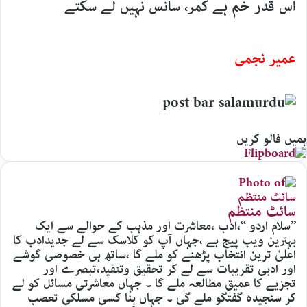
اس قدر خم ہے کمر، سانس نہیں لے سکتے
عمیر نجمی
ہمیں فالو کریں
سائٹ منتظم
’’سلام اردو ‘‘،ادب ،معاشرت اور مذہب کے حوالے سے ایک
بہترین ویب پیج ہے ،جہاں آپ کو کلاسک سے لے جدیدادب کا
اعلیٰ ترین انتخاب پڑھنے کو ملے گا ،ساتھ ہی خصوصی گوشے
اور ادبی تقریبات سے لے کر تحقیق وتنقید،تبصرے اور
تجزیے کا عمیق مطالعہ ملے گا ۔ جہاں معاشرتی مسائل کو لے
کر سنجیدہ گفتگو ملے گی ۔ جہاں بِنا کسی مسلکی تعصب