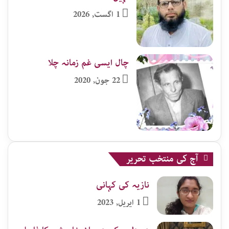
1 اگست, 2026
چال ایسی غم زمانہ چلا
22 جون, 2020
آج کی منتخب تحریر
نازیہ کی کہانی
1 اپریل, 2023