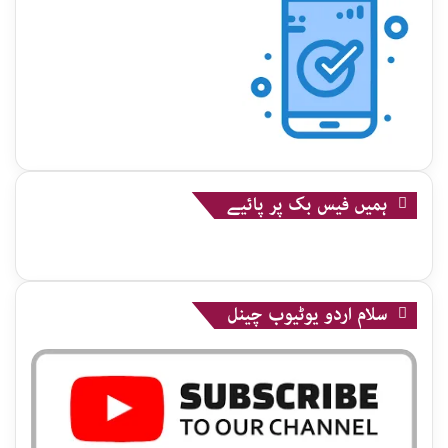
ہمیں فیس بک پر پائیے
سلام اردو یوٹیوب چینل