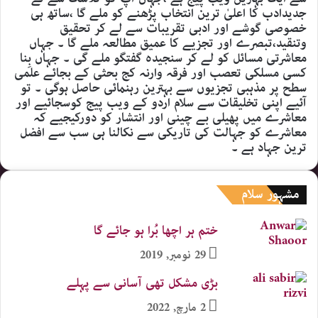
جدیدادب کا اعلیٰ ترین انتخاب پڑھنے کو ملے گا ،ساتھ ہی
خصوصی گوشے اور ادبی تقریبات سے لے کر تحقیق
وتنقید،تبصرے اور تجزیے کا عمیق مطالعہ ملے گا ۔ جہاں
معاشرتی مسائل کو لے کر سنجیدہ گفتگو ملے گی ۔ جہاں بِنا
کسی مسلکی تعصب اور فرقہ وارنہ کج بحثی کے بجائے علمی
سطح پر مذہبی تجزیوں سے بہترین رہنمائی حاصل ہوگی ۔ تو
آئیے اپنی تخلیقات سے سلام اردو کے ویب پیج کوسجائیے اور
معاشرے میں پھیلی بے چینی اور انتشار کو دورکیجیے کہ
معاشرے کو جہالت کی تاریکی سے نکالنا ہی سب سے افضل
ترین جہاد ہے ۔
مشہور سلام
ختم ہر اچھا بُرا ہو جائے گا
29 نومبر, 2019
بڑی مشکل تھی آسانی سے پہلے
2 مارچ, 2022