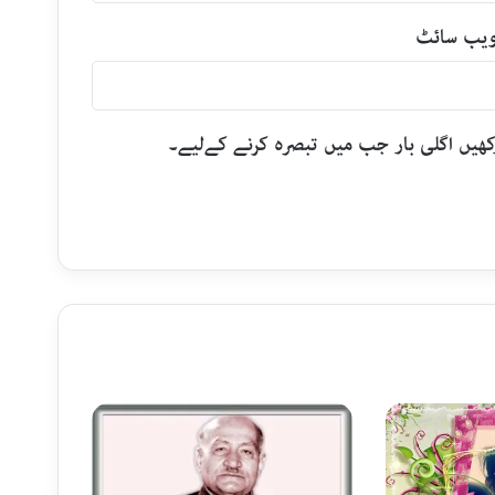
یب‌ سائٹ
رکھیں اگلی بار جب میں تبصرہ کرنے کےلیے۔