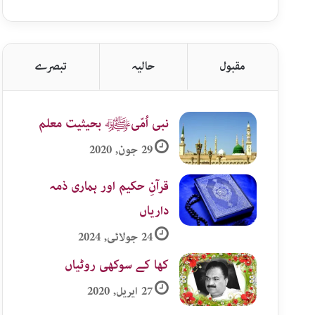
اردو
زمرہ
جات
مقبول
حالیہ
تبصرے
نبی اُمّیﷺ بحیثیت معلم
29 جون, 2020
قرآنِ حکیم اور ہماری ذمہ
داریاں
24 جولائی, 2024
کھا کے سوکھی روٹیاں
27 اپریل, 2020