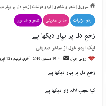
سرورق
|
شعر و شاعری
|
اردو غزلیات
|
زخمِ دل پر بہار دی
اردو غزلیات
ساغر صدیقی
شعر و شاعری
زخمِ دل پر بہار دیکھا ہے
ایک اردو غزل از ساغر صدیقی
Send
روبی جہاں
19 دسمبر, 2019
آخری ترمیم : 12 اپریل, 2020
an
email
زخمِ دل پر بہار دیکھا ہے
کیا عجب لالہ زار دیکھا ہے