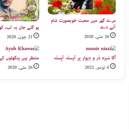
مرے گھر میں محبت خوبصورت شام
آنے دے
ہو گئے جان بہ لب، کھ
26 مئی, 2020
21 جون, 2020
اُگا سَبزہ دَر و دِیوار پر آہِستَہ آہِستَہ
منتظر ہیں پنگھٹوں کے
6 نومبر, 2022
26 مئی, 2020