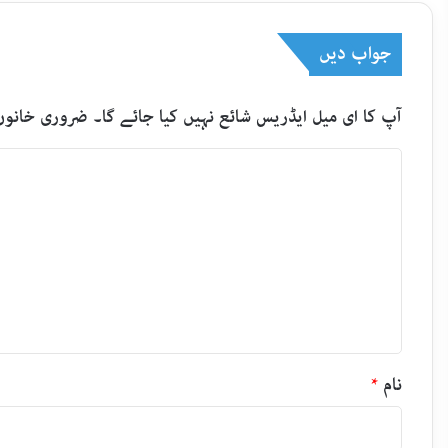
جواب دیں
آپ کا ای میل ایڈریس شائع نہیں کیا جائے گا۔
ضروری خانوں
ت
ب
ص
ر
ہ
*
نام
*