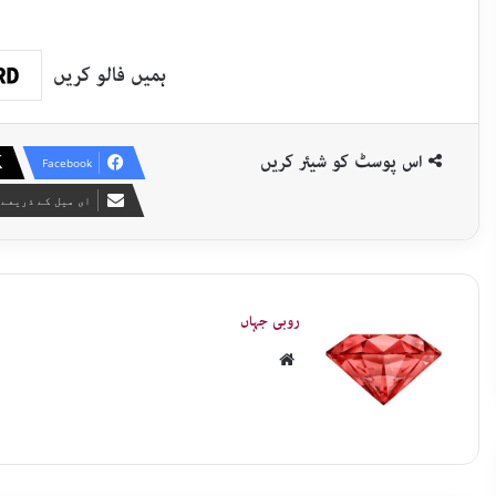
ہمیں فالو کریں
اس پوسٹ کو شیئر کریں
Facebook
ای میل کے ذریعے 
روبی جہاں
Website