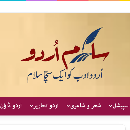
 سپیشل
شعر و شاعری
اردو تحاریر
اردو ڈاؤن 