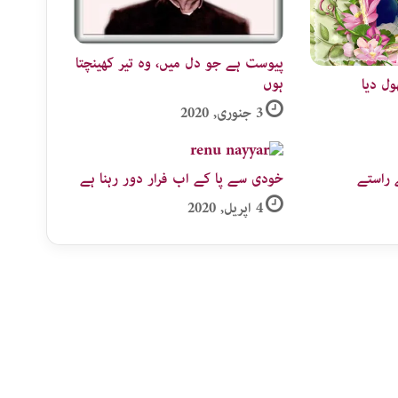
پیوست ہے جو دل میں، وہ تیر کھینچتا
ہوں​
ول دیا
3 جنوری, 2020
 راستے
خودی سے پا کے اب فرار دور رہنا ہے
4 اپریل, 2020