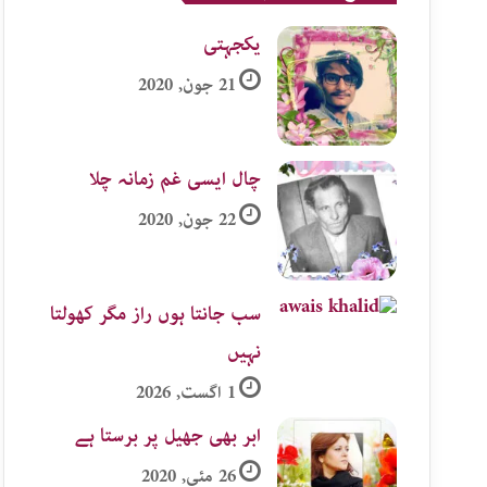
یکجہتی
21 جون, 2020
چال ایسی غم زمانہ چلا
22 جون, 2020
سب جانتا ہوں راز مگر کھولتا
نہیں
1 اگست, 2026
ابر بھی جھیل پر برستا ہے
26 مئی, 2020