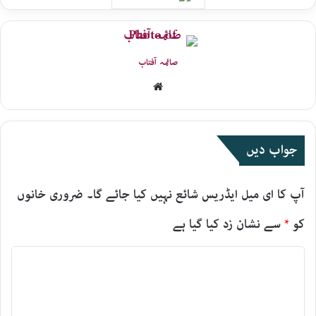
صائمہ آفتاب
Website
جواب دیں
آپ کا ای میل ایڈریس شائع نہیں کیا جائے گا۔
ضروری خانوں
کو
*
سے نشان زد کیا گیا ہے
ت
ب
ص