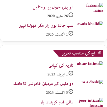
ابر بھی جھیل پر برستا ہے
26 مئی, 2020
سب جانتا ہوں راز مگر کھولتا نہیں
1 اگست, 2026
آج کی منتخب تحریر
نازیہ کی کہانی
1 اپریل, 2023
دو دلوں کے درمیان خاموشی کا فاصلہ
3 اگست, 2026
ماٹی قدم کریندی یار