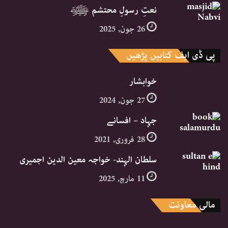
نعتِ رسولِ محتشم ﷺ
26 جون, 2025
پی ڈی ایف کتابیں پڑھیں
خوابشار
27 جون, 2024
جہاد – افسانے
28 فروری, 2021
سلطان الہند- خواجہ معین الدین اجمیری
11 مارچ, 2025
مالی معاونت