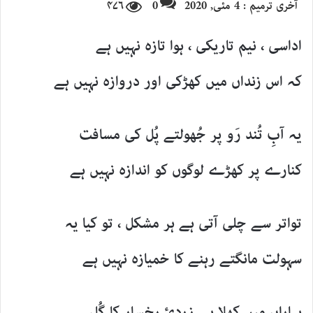
آخری ترمیم : 4 مئی, 2020
0
۴۷۶
email
اداسی ، نیم تاریکی ، ہوا تازہ نہیں ہے
کہ اس زنداں میں کھڑکی اور دروازہ نہیں ہے
یہ آبِ تُند رَو پر جُھولتے پُل کی مسافت
کنارے پر کھڑے لوگوں کو اندازہ نہیں ہے
تواتر سے چلی آتی ہے ہر مشکل ، تو کیا یہ
سہولت مانگتے رہنے کا خمیازہ نہیں ہے
بہاراں میں کِھلا ہے زردئ رخسار کا گُل