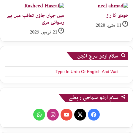
خودی کا راز
میں جہاں جاؤں تعاقب میں ہے
رسوائی مری
11 مئی, 2020
21 نومبر, 2025
سلام اردو سرچ انجن
Search
for:
سلام اردو سماجی رابطے
WhatsApp
Instagram
YouTube
X
Facebook