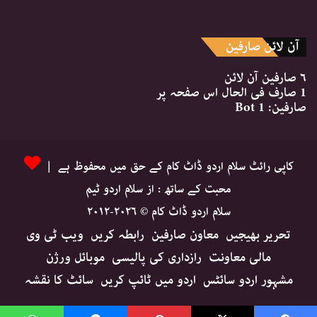
آن لائن صارفین
۶ صارفین
آن لائن
1 صارف
فی الحال اس صفحہ پر
صارفین:
1 Bot
کاپی رائٹ سلام اردو ڈاٹ کام کے حق میں محفوظ ہے |
محبت کے ساتھ : از سلام اردو ٹیم
سلام اردو ڈاٹ کام © ۲۰۲۶-۲۰۱۲
تحریر بھیجیں
معاون صارفین
رابطہ کریں
ویب ٹی وی
مالی معاونت
رازداری کی پالیسی
موبائل ورژن
مشہور اردو سائٹس
اردو میں ٹائپ کریں
سائٹ کا نقشہ