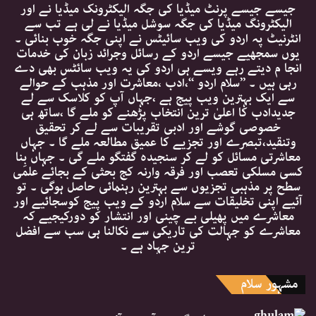
جیسے جیسے پرنٹ میڈیا کی جگہ الیکٹرونک میڈیا نے اور
الیکٹرونگ میڈیا کی جگہ سوشل میڈیا نے لی ہے تب سے
انٹرنیٹ پہ اردو کی ویب سائیٹس نے اپنی جگہ خوب بنائی ۔
یوں سمجھیے جیسے اردو کے رسائل وجرائد زبان کی خدمات
انجا م دیتے رہے ویسے ہی اردو کی یہ ویب سائٹس بھی دے
رہی ہیں ۔ ’’سلام اردو ‘‘،ادب ،معاشرت اور مذہب کے حوالے
سے ایک بہترین ویب پیج ہے ،جہاں آپ کو کلاسک سے لے
جدیدادب کا اعلیٰ ترین انتخاب پڑھنے کو ملے گا ،ساتھ ہی
خصوصی گوشے اور ادبی تقریبات سے لے کر تحقیق
وتنقید،تبصرے اور تجزیے کا عمیق مطالعہ ملے گا ۔ جہاں
معاشرتی مسائل کو لے کر سنجیدہ گفتگو ملے گی ۔ جہاں بِنا
کسی مسلکی تعصب اور فرقہ وارنہ کج بحثی کے بجائے علمی
سطح پر مذہبی تجزیوں سے بہترین رہنمائی حاصل ہوگی ۔ تو
آئیے اپنی تخلیقات سے سلام اردو کے ویب پیج کوسجائیے اور
معاشرے میں پھیلی بے چینی اور انتشار کو دورکیجیے کہ
معاشرے کو جہالت کی تاریکی سے نکالنا ہی سب سے افضل
ترین جہاد ہے ۔
مشہور سلام