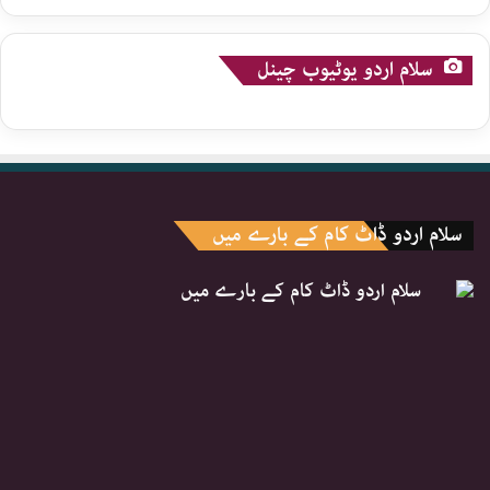
سلام اردو یوٹیوب چینل
سلام اردو ڈاٹ کام کے بارے میں