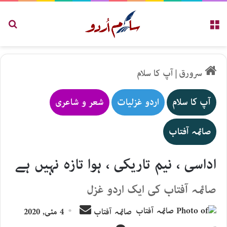
مینو
تلاش
سرورق
|
آپ کا سلام
آپ کا سلام
اردو غزلیات
شعر و شاعری
صائمہ آفتاب
اداسی ، نیم تاریکی ، ہوا تازہ نہیں ہے
صائمہ آفتاب کی ایک اردو غزل
Send
صائمہ آفتاب
4 مئی, 2020
an