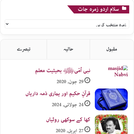
سلام اردو زمرہ جات
سلام
اردو
زمرہ
جات
مقبول
حالیہ
تبصرے
نبی اُمّیﷺ بحیثیت معلم
29 جون, 2020
قرآنِ حکیم اور ہماری ذمہ داریاں
24 جولائی, 2024
کھا کے سوکھی روٹیاں
27 اپریل, 2020