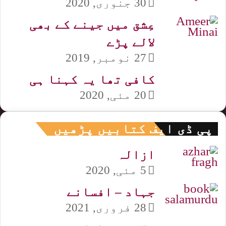
30 جنوری, 2020
عِشق میں جینے کے بھی
لالے پڑے
27 نومبر, 2019
کافی تھا یہ کہنا ہی
20 مئی, 2020
پی ڈی ایف کتابیں پڑھیں
ازالہ
5 مئی, 2020
جہاد – افسانے
28 فروری, 2021