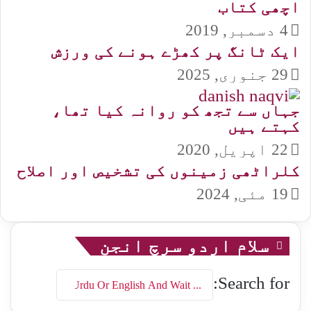
اچھی کتاب
4 دسمبر, 2019
ایک ٹانگ پر کھڑے ہونے کی ورزش
29 جنوری, 2025
جہاں سے تجھ کو روانہ کیا تھا،
کہتے ہیں
22 اپریل, 2020
کلراٹھی زمینوں کی تشخیص اور اصلاح
19 مئی, 2024
سلام اردو سرچ انجن
Search for: