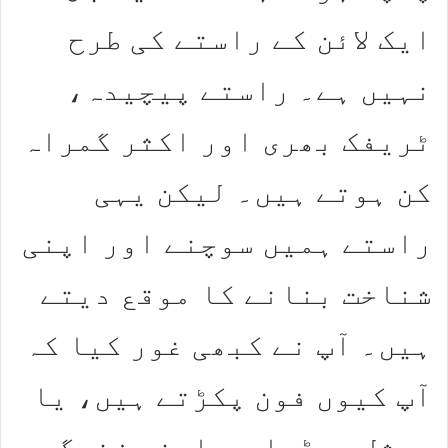
ایک لائن کے راستے کی طرح
نہیں ہے۔ راستے پیچیدہ،
ٹریفک بھری اور اکثر گمراہ
کن ہوتے ہیں۔ لیکن یہی
راستے ہمیں سوچنے اور اپنی
شناخت بنانے کا موقع دیتے
ہیں۔ آپ نے کبھی غور کیا کہ
آپ کیوں فون پکڑتے ہیں، یا
سوشل میڈیا پر اپنی زندگی