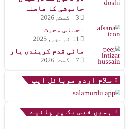
خاموشی کا فاصلہ
3 اگست, 2026
احساس محبت
11 نومبر, 2025
ماٹی قدم کریندی یار
7 اگست, 2026
سلام اردو موبائل ایپ
ہمیں فیس بک پر پائیے