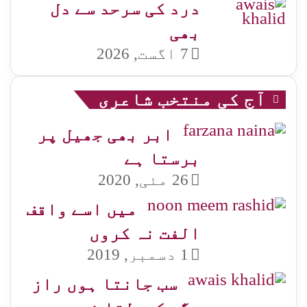
درد کی سرحد سے دل
بھی
7 اگست, 2026
آج کی منتخب شاعری
ابر بھی جھیل پر
برستا ہے
26 مئی, 2020
میں اسے واقف
الفت نہ کروں
1 دسمبر, 2019
سب جانتا ہوں راز