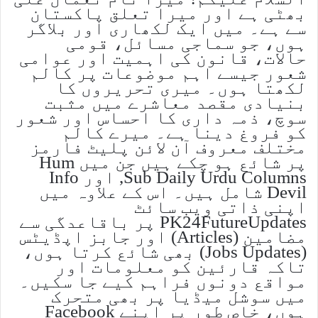
بھٹی ہے اور میرا تعلق پاکستان
سے ہے۔ میں ایک لکھاری اور بلاگر
ہوں، جو سماجی مسائل، قومی
حالات، قانون کی اہمیت اور عوامی
شعور جیسے اہم موضوعات پر کالم
لکھتا ہوں۔ میری تحریروں کا
بنیادی مقصد معاشرے میں مثبت
سوچ، ذمہ داری کا احساس اور شعور
کو فروغ دینا ہے۔ میرے کالم
مختلف معروف آن لائن پلیٹ فارمز
پر شائع ہو چکے ہیں جن میں Hum
Sub Daily Urdu Columns, اور Info
Devil شامل ہیں۔ اس کے علاوہ میں
اپنی ذاتی ویب سائٹ
PK24FutureUpdates پر باقاعدگی سے
مضامین (Articles) اور جابز اپڈیٹس
(Jobs Updates) بھی شائع کرتا ہوں،
تاکہ قارئین کو معلومات اور
مواقع دونوں فراہم کیے جا سکیں۔
میں سوشل میڈیا پر بھی متحرک
ہوں، خاص طور پر اپنے Facebook