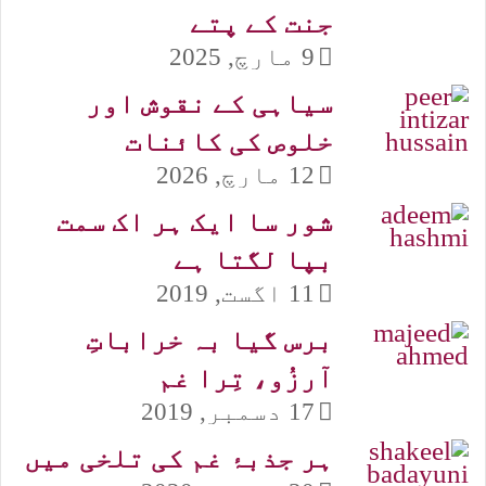
جنت کے پتے
9 مارچ, 2025
سیاہی کے نقوش اور
خلوص کی کائنات
12 مارچ, 2026
شور سا ایک ہر اک سمت
بپا لگتا ہے
11 اگست, 2019
برس گیا بہ خراباتِ
آرزُو، تِرا غم
17 دسمبر, 2019
ہر جذبۂ غم کی تلخی میں