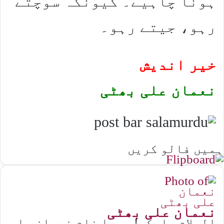
ہونا چاہیے۔ کیونکہ سوچتے
رہو، جیتے رہو۔
خیر اندیش
نعمان علی بھٹی
ہمیں فالو کریں
نعمان علی بھٹی
السلام علیکم! میرا نام نعمان علی