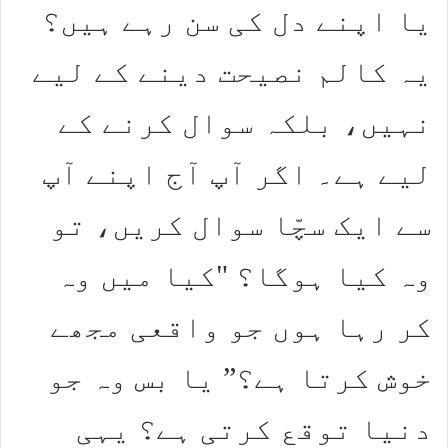
یا اپنے دل کی سن رہے ہیں؟
یہ کالم نصیحت دینے کے لیے
نہیں، بلکہ سوال کرنے کے
لیے ہے۔ اگر آپ آج اپنے آپ
سے ایک سچّا سوال کریں، تو
وہ کیا ہوگا؟ "کیا میں وہ
کر رہا ہوں جو واقعی مجھے
خوش کرتا ہے؟” یا بس وہ جو
دنیا توقع کرتی ہے؟ یہی