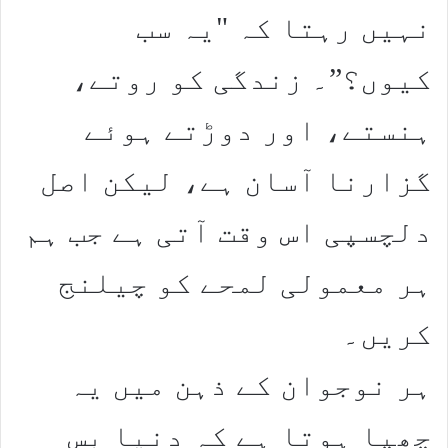
نہیں رہتا کہ "یہ سب
کیوں؟”۔ زندگی کو روتے،
ہنستے، اور دوڑتے ہوئے
گزارنا آسان ہے، لیکن اصل
دلچسپی اس وقت آتی ہے جب ہم
ہر معمولی لمحے کو چیلنج
کریں۔
ہر نوجوان کے ذہن میں یہ
چھپا ہوتا ہے کہ دنیا بس