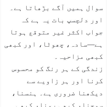
سوال ہمیں آگے بڑھاتا ہے۔
اور دلچسپ بات یہ ہے کہ
جواب اکثر غیر متوقع ہوتا
ہے—سادہ، چھوٹا، اور کبھی
کبھی مزاحیہ۔
زندگی کے ہر رنگ کو محسوس
کرنا اور ہر زاویے سے
دیکھنا ضروری ہے۔ ہنسنا،
سوچنا، کبھی رونا، کبھی