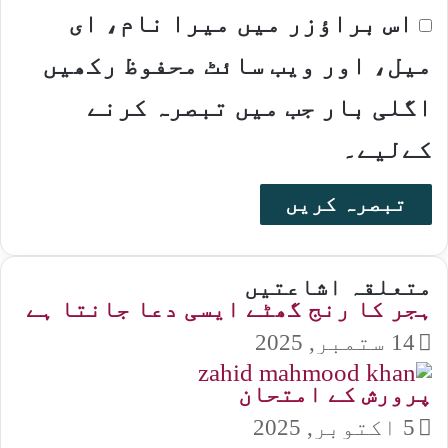
اس براؤزر میں میرا نام، ای
میل، اور ویب سائٹ محفوظ رکھیں
اگلی بار جب میں تبصرہ کرنے
کےلیے۔
متعلقہ اشاعتیں
ہجر کا رنج گھٹے ایسی دعا جانتا ہے
14 ستمبر, 2025
پرورش کے امتحان
5 اکتوبر, 2025