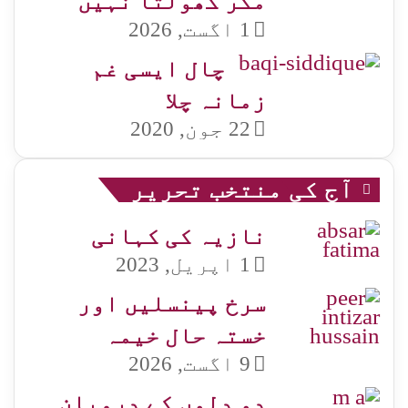
مگر کھولتا نہیں
1 اگست, 2026
چال ایسی غم
زمانہ چلا
22 جون, 2020
آج کی منتخب تحریر
نازیہ کی کہانی
1 اپریل, 2023
سرخ پینسلیں اور
خستہ حال خیمہ
9 اگست, 2026
دو دلوں کے درمیان