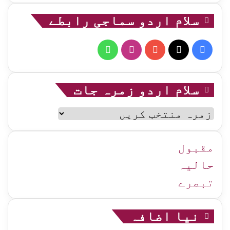
سلام اردو سماجی رابطے
WhatsApp
Instagram
YouTube
Facebook
X
سلام اردو زمرہ جات
سلام
اردو
زمرہ
جات
مقبول
حالیہ
تبصرے
نیا اضافہ