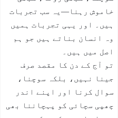
خاموش رہنا—یہ سب تجربات
ہیں۔ اور یہی تجربات ہمیں
وہ انسان بناتے ہیں جو ہم
اصل میں ہیں۔
تو آج کے دن کا مقصد صرف
جینا نہیں، بلکہ سوچنا،
سوال کرنا اور اپنے اندر
چھپی سچائی کو پہچاننا بھی