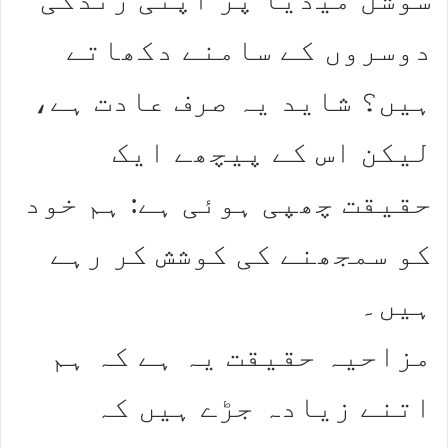
دوسروں کے سامنے دکھاتے
ہیں؟ شاید یہ صرف عادت ہے،
لیکن اس کے پیچھے ایک
حقیقت چھپی ہوئی ہے: ہم خود
کو سمجھنے کی کوشش کر رہے
ہیں۔
مزاحیہ حقیقت یہ ہے کہ ہم
اتنے زیادہ جڑے ہیں کہ