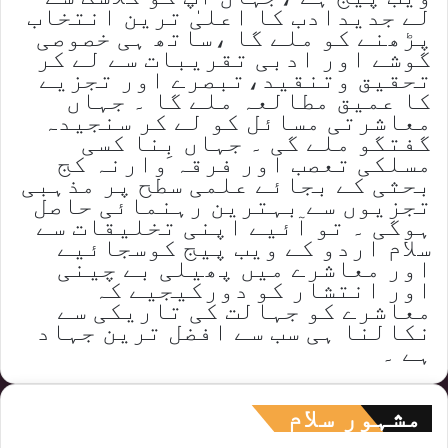
لے جدیدادب کا اعلیٰ ترین انتخاب
پڑھنے کو ملے گا ،ساتھ ہی خصوصی
گوشے اور ادبی تقریبات سے لے کر
تحقیق وتنقید،تبصرے اور تجزیے
کا عمیق مطالعہ ملے گا ۔ جہاں
معاشرتی مسائل کو لے کر سنجیدہ
گفتگو ملے گی ۔ جہاں بِنا کسی
مسلکی تعصب اور فرقہ وارنہ کج
بحثی کے بجائے علمی سطح پر مذہبی
تجزیوں سے بہترین رہنمائی حاصل
ہوگی ۔ تو آئیے اپنی تخلیقات سے
سلام اردو کے ویب پیج کوسجائیے
اور معاشرے میں پھیلی بے چینی
اور انتشار کو دورکیجیے کہ
معاشرے کو جہالت کی تاریکی سے
نکالنا ہی سب سے افضل ترین جہاد
ہے ۔
مشہور سلام