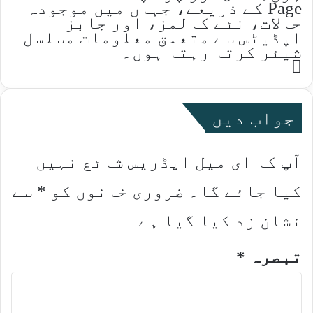
Page کے ذریعے، جہاں میں موجودہ
حالات، نئے کالمز، اور جابز
اپڈیٹس سے متعلق معلومات مسلسل
شیئر کرتا رہتا ہوں۔
Website
جواب دیں
آپ کا ای میل ایڈریس شائع نہیں
کیا جائے گا۔
ضروری خانوں کو
*
سے
نشان زد کیا گیا ہے
تبصرہ
*