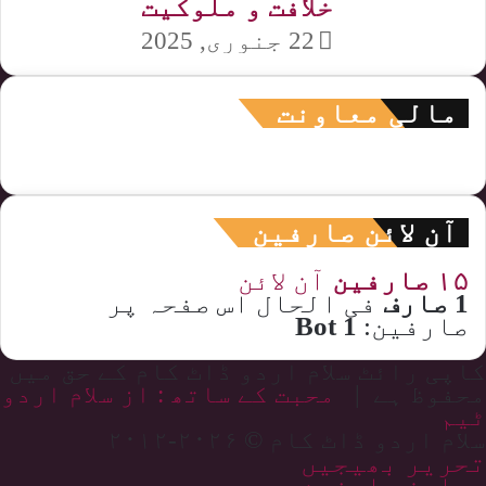
خلافت و ملوکیت
22 جنوری, 2025
مالی معاونت
آن لائن صارفین
۱۵ صارفین
آن لائن
1 صارف
فی الحال اس صفحہ پر
صارفین:
1 Bot
کاپی رائٹ سلام اردو ڈاٹ کام کے حق میں
محفوظ ہے |
محبت کے ساتھ : از سلام اردو
ٹیم
سلام اردو ڈاٹ کام © ۲۰۲۶-۲۰۱۲
تحریر بھیجیں
معاون صارفین