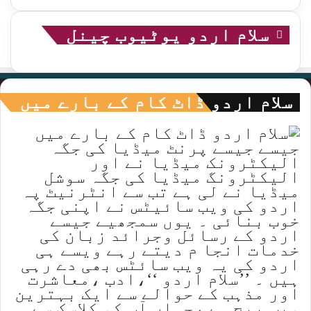
سلام اردو یوٹیوب چینل
سلام اردو ڈاٹ کام کے بارے میں
جیسے جیسے پرنٹ میڈیا کی جگہ
الیکٹرونک میڈیا نے اور
الیکٹرونگ میڈیا کی جگہ سوشل
میڈیا نے لی ہے تب سے انٹرنیٹ پہ
اردو کی ویب سائیٹس نے اپنی جگہ
خوب بنائی ۔ یوں سمجھیے جیسے
اردو کے رسائل وجرائد زبان کی
خدمات انجا م دیتے رہے ویسے ہی
اردو کی یہ ویب سائٹس بھی دے رہی
ہیں ۔ ’’سلام اردو ‘‘،ادب ،معاشرت
اور مذہب کے حوالے سے ایک بہترین
ویب پیج ہے ،جہاں آپ کو کلاسک سے