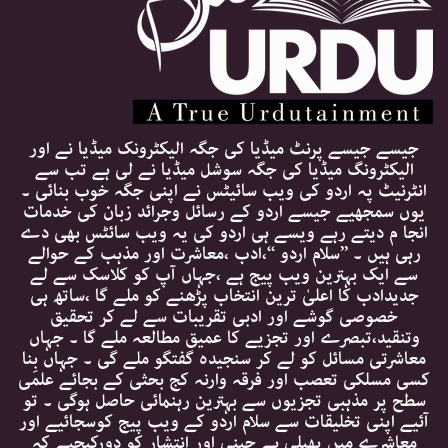
جیسے جیسے پرنٹ میڈیا کی جگہ الیکٹرونک میڈیا نے اور
الیکٹرونگ میڈیا کی جگہ سوشل میڈیا نے لی ہے تب سے
انٹرنیٹ پہ اردو کی ویب سائیٹس نے اپنی جگہ خوب بنائی ۔
یوں سمجھیے جیسے اردو کے رسائل وجرائد زبان کی خدمات
انجا م دیتے رہے ویسے ہی اردو کی یہ ویب سائٹس بھی دے
رہی ہیں ۔ ’’سلام اردو ‘‘،ادب ،معاشرت اور مذہب کے حوالے
سے ایک بہترین ویب پیج ہے ،جہاں آپ کو کلاسک سے لے
جدیدادب کا اعلیٰ ترین انتخاب پڑھنے کو ملے گا ،ساتھ ہی
خصوصی گوشے اور ادبی تقریبات سے لے کر تحقیق
وتنقید،تبصرے اور تجزیے کا عمیق مطالعہ ملے گا ۔ جہاں
معاشرتی مسائل کو لے کر سنجیدہ گفتگو ملے گی ۔ جہاں بِنا
کسی مسلکی تعصب اور فرقہ وارنہ کج بحثی کے بجائے علمی
سطح پر مذہبی تجزیوں سے بہترین رہنمائی حاصل ہوگی ۔ تو
آئیے اپنی تخلیقات سے سلام اردو کے ویب پیج کوسجائیے اور
معاشرے میں پھیلی بے چینی اور انتشار کو دورکیجیے کہ