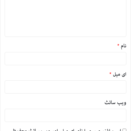
ر
ہ
*
نام
*
ای میل
*
ویب‌ سائٹ
اس براؤزر میں میرا نام، ای میل، اور ویب سائٹ محفوظ