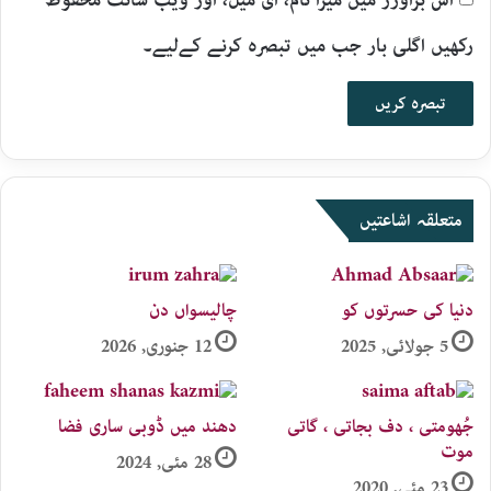
رکھیں اگلی بار جب میں تبصرہ کرنے کےلیے۔
متعلقہ اشاعتیں
دنیا کی حسرتوں کو
چالیسواں دن
5 جولائی, 2025
12 جنوری, 2026
جُھومتی ، دف بجاتی ، گاتی
دھند میں ڈوبی ساری فضا
موت
28 مئی, 2024
23 مئی, 2020