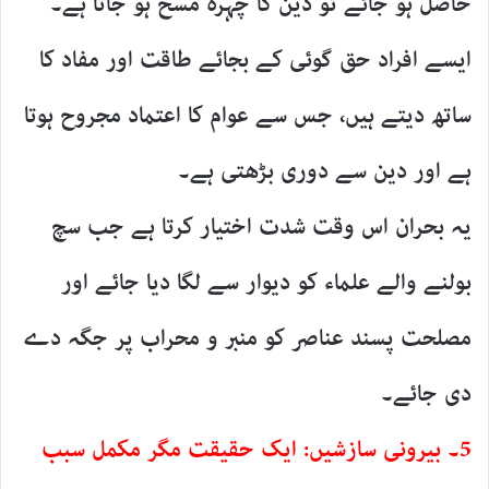
حاصل ہو جائے تو دین کا چہرہ مسخ ہو جاتا ہے۔
ایسے افراد حق گوئی کے بجائے طاقت اور مفاد کا
ساتھ دیتے ہیں، جس سے عوام کا اعتماد مجروح ہوتا
ہے اور دین سے دوری بڑھتی ہے۔
یہ بحران اس وقت شدت اختیار کرتا ہے جب سچ
بولنے والے علماء کو دیوار سے لگا دیا جائے اور
مصلحت پسند عناصر کو منبر و محراب پر جگہ دے
دی جائے۔
5۔ بیرونی سازشیں: ایک حقیقت مگر مکمل سبب