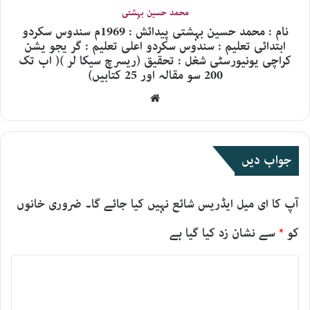
محمد حسین بہشتی
نام : محمد حسین بہشتی پیدائش : 1969م سندوس سکردو
ابتدائی تعلیم : سندوس سکردو اعلی تعلیم : گر یجو یشن
کراچی یونیورسٹی شغل : تحقیق (ریسرچ سیکا لر )( اب تک
200 سو مقالہ اور 25 کتابیں)
Website
جواب دیں
آپ کا ای میل ایڈریس شائع نہیں کیا جائے گا۔
ضروری خانوں
کو
*
سے نشان زد کیا گیا ہے
ت
ب
ص