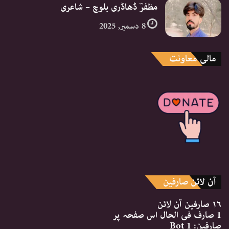
مظفرؔ ڈھاڈری بلوچ – شاعری
8 دسمبر, 2025
مالی معاونت
آن لائن صارفین
۱۶ صارفین
آن لائن
1 صارف
فی الحال اس صفحہ پر
صارفین:
1 Bot