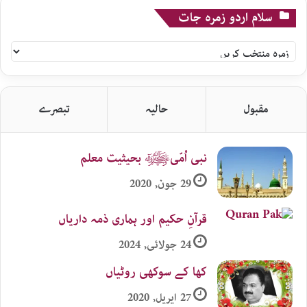
سلام اردو زمرہ جات
سلام
اردو
زمرہ
جات
مقبول
حالیہ
تبصرے
نبی اُمّیﷺ بحیثیت معلم
29 جون, 2020
قرآنِ حکیم اور ہماری ذمہ داریاں
24 جولائی, 2024
کھا کے سوکھی روٹیاں
27 اپریل, 2020