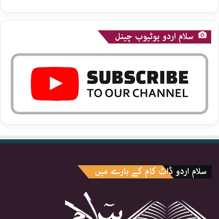
سلام اردو یوٹیوب چینل
سلام اردو ڈاٹ کام کے بارے میں