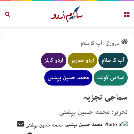
مینو
تلاش
سرورق
|
آپ کا سلام
آپ کا سلام
اردو تحاریر
اردو کالمز
اسلامی گوشہ
محمد حسین بہشتی
سماجی تجزیہ
تحریر: محمد حسین بہشتی
Send
محمد حسین بہشتی
an