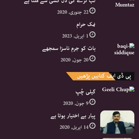
لب ترے کی دل کشی سے ملتا ہے
22 جنوری, 2020
نمک حرام
1 اپریل, 2023
بات کو جرم ناسزا سمجھے
20 جون, 2020
پی ڈی ایف کتابیں پڑھیں
گیلی چُپ
9 جون, 2020
پیار بے اختیار ہوتا ہے
14 اپریل, 2020