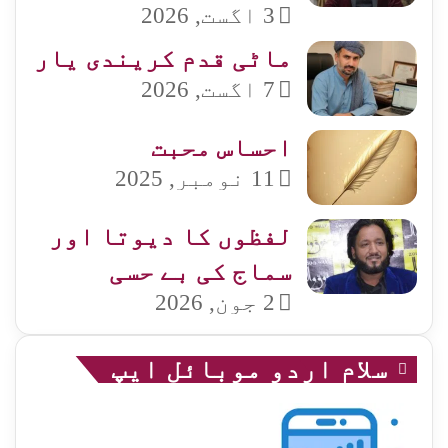
3 اگست, 2026
ماٹی قدم کریندی یار
7 اگست, 2026
احساس محبت
11 نومبر, 2025
لفظوں کا دیوتا اور
سماج کی بے حسی
2 جون, 2026
سلام اردو موبائل ایپ