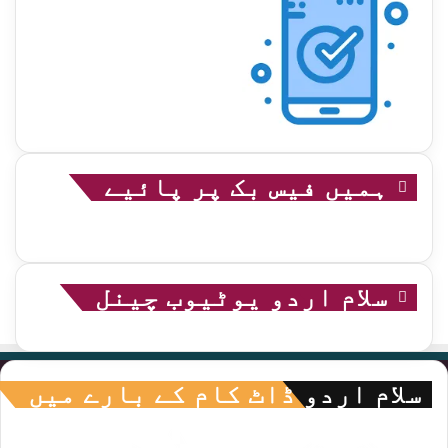
ہمیں فیس بک پر پائیے
سلام اردو یوٹیوب چینل
سلام اردو ڈاٹ کام کے بارے میں