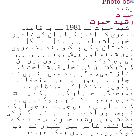
رشید حسرت
رشید حسرت نے 1981 سے باقاعدہ
شاعری کا آغاز کیا۔ ان کی شاعری
اخبارات، ادبی رسائل اور کل
پاکستان و کل پاک و ہند مشاعروں
میں شائع اور پیش ہوتی رہی۔ پی
ٹی وی کوئٹہ کے مشاعروں میں ان
کی شرکت ان کی تخلیقی شناخت کا
آغاز تھی، مگر بعد میں انہوں نے
اجارہ داریوں اور غیر منصفانہ
رویّوں سے تنگ آ کر اس نظام سے
علیحدگی اختیار کی۔ ان کے پانچ
شعری مجموعے شائع ہو چکے ہیں۔ سب
کے سب اپنی ذاتی جیب سے، جو ان کے
خلوص اور ادب سے والہانہ لگاؤ کی
علامت ہیں۔ رشید حسرت اس طبقے کے
نمائندہ شاعر ہیں جنہوں نے ادب
کو کاروبار نہیں بلکہ عبادت
سمجھا۔