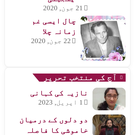
21 جون, 2020
چال ایسی غم
زمانہ چلا
22 جون, 2020
آج کی منتخب تحریر
نازیہ کی کہانی
1 اپریل, 2023
دو دلوں کے درمیان
خاموشی کا فاصلہ