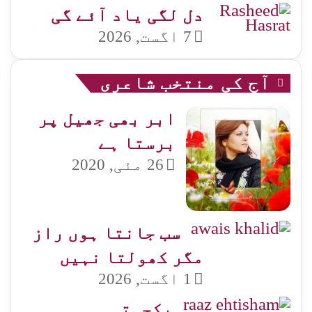
دل لگی یاد آئے گی
7 اگست, 2026
آج کی منتخب شاعری
ابر بھی جھیل پر
برستا ہے
26 مئی, 2020
سب جانتا ہوں راز
مگر کھولتا نہیں
1 اگست, 2026
یکجہتی