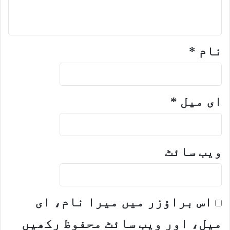
نام
*
ای میل
*
ویب‌ سائٹ
اس براؤزر میں میرا نام، ای
میل، اور ویب سائٹ محفوظ رکھیں