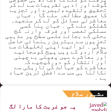
گوشے اور ادبی تقریبات سے لے کر
تحقیق وتنقید،تبصرے اور تجزیے
کا عمیق مطالعہ ملے گا ۔ جہاں
معاشرتی مسائل کو لے کر سنجیدہ
گفتگو ملے گی ۔ جہاں بِنا کسی
مسلکی تعصب اور فرقہ وارنہ کج
بحثی کے بجائے علمی سطح پر مذہبی
تجزیوں سے بہترین رہنمائی حاصل
ہوگی ۔ تو آئیے اپنی تخلیقات سے
سلام اردو کے ویب پیج کوسجائیے
اور معاشرے میں پھیلی بے چینی
اور انتشار کو دورکیجیے کہ
معاشرے کو جہالت کی تاریکی سے
نکالنا ہی سب سے افضل ترین جہاد
ہے ۔
مشہور سلام
یہ جو غربت کا مارا لگ