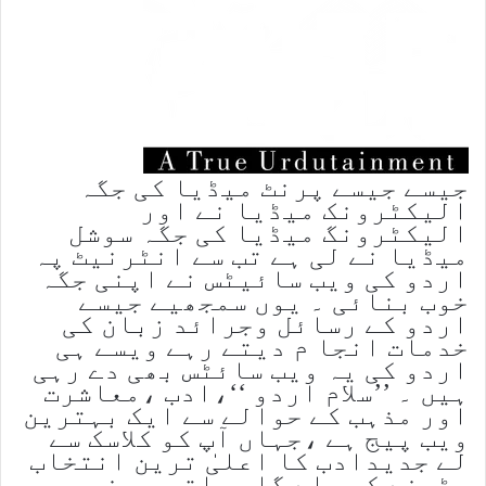
جیسے جیسے پرنٹ میڈیا کی جگہ
الیکٹرونک میڈیا نے اور
الیکٹرونگ میڈیا کی جگہ سوشل
میڈیا نے لی ہے تب سے انٹرنیٹ پہ
اردو کی ویب سائیٹس نے اپنی جگہ
خوب بنائی ۔ یوں سمجھیے جیسے
اردو کے رسائل وجرائد زبان کی
خدمات انجا م دیتے رہے ویسے ہی
اردو کی یہ ویب سائٹس بھی دے رہی
ہیں ۔ ’’سلام اردو ‘‘،ادب ،معاشرت
اور مذہب کے حوالے سے ایک بہترین
ویب پیج ہے ،جہاں آپ کو کلاسک سے
لے جدیدادب کا اعلیٰ ترین انتخاب
پڑھنے کو ملے گا ،ساتھ ہی خصوصی