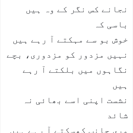
نجانے کس نگر کے وہ ہیں
باسی کہ
خوش بو سے مہکتے آ رہے ہیں
نہیں مزدور کو مزدوری، بچے
نگاہوں میں بلکتے آ رہے
ہیں
نشست اپنی اسے بھائی نہ
شائد
مری جانب کھسکتے آ رہے ہیں