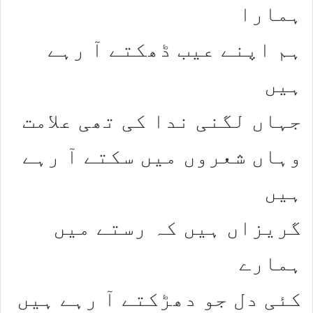
ہمارا
ہم اپنے عیب ڈھکتے آ رہے
ہیں
جہاں لگنی ندا کی تھی علامت
وہاں شعروں میں سکتے آ رہے
ہیں
گریزاں ہیں کہ رستے میں
ہمارے
کئی دل جو دھڑکتے آ رہے ہیں