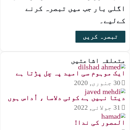
اگلی بار جب میں تبصرہ کرنے
کےلیے۔
متعلقہ اشاعتیں
ایک موہوم سی امید پہ چل پڑتا ہے
30 جنوری, 2020
دیتا نہیں ہے کوئی دلاسا ، اُداس ہوں
31 جولائی, 2022
المصور کی ندا!