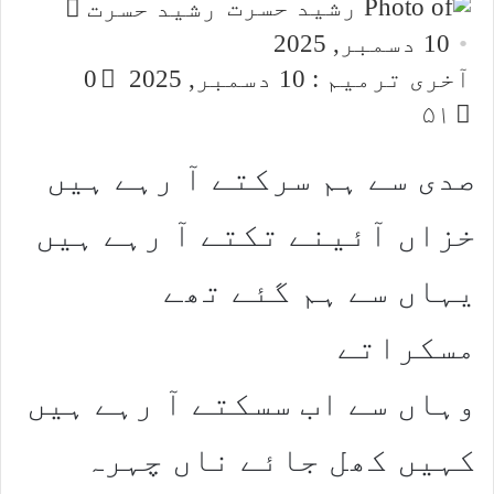
Send
رشید حسرت
an
10 دسمبر, 2025
email
آخری ترمیم : 10 دسمبر, 2025
0
۵۱
صدی سے ہم سرکتے آ رہے ہیں
خزاں آئینے تکتے آ رہے ہیں
یہاں سے ہم گئے تھے
مسکراتے
وہاں سے اب سسکتے آ رہے ہیں
کہیں کھل جائے ناں چہرہ