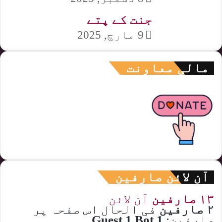
جنت کے پتے
9 مارچ, 2025
مالی معاونت
آن لائن صارفین
۱۳ صارفین
آن لائن
۲ صارفین
فی الحال اس صفحہ پر
صارفین:
1 Guest,1 Bot