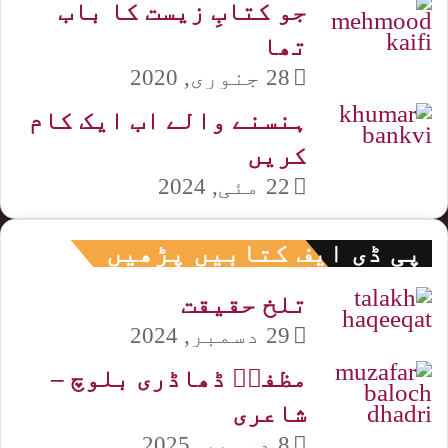
جو کتابِ زیست کا باب
تھا
28 جنوری, 2020
ہنسنے والے اب ایک کام
کریں
22 مئی, 2024
پی ڈی ایف کتابیں پڑھیں
تلخ حقیقت
29 دسمبر, 2024
مظفرؔ ڈھاڈری بلوچ –
شاعری
8 دسمبر, 2025