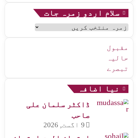
سلام اردو زمرہ جات
سلام
اردو
زمرہ
جات
مقبول
حالیہ
تبصرے
نیا اضافہ
ڈاکٹر سلمان علی
صاحب
9 اگست, 2026