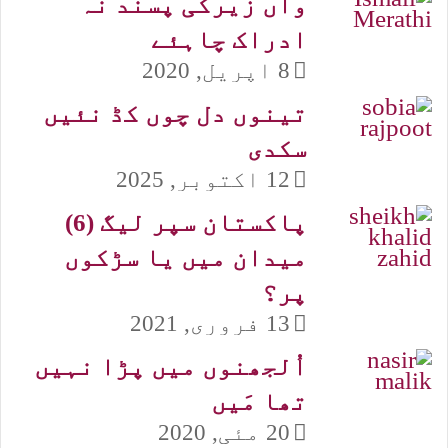
واں زیرکی پسند نہ
ادراک چاہئے
8 اپریل, 2020
تینوں دل چوں کڈ نئیں
سکدی
12 اکتوبر, 2025
پاکستان سپر لیگ (6)
میدان میں یا سڑکوں
پر؟
13 فروری, 2021
اُلجھنوں میں پڑا نہیں
تھا مَیں
20 مئی, 2020