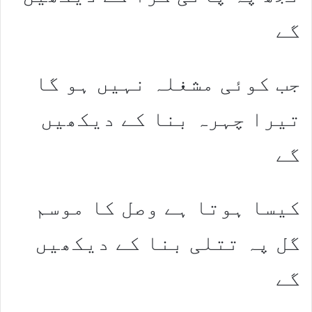
گے
جب کوئی مشغلہ نہیں ہو گا
تیرا چہرہ بنا کے دیکھیں
گے
کیسا ہوتا ہے وصل کا موسم
گل پہ تتلی بنا کے دیکھیں
گے