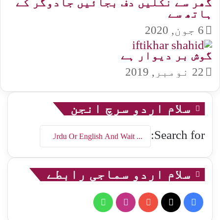
گھر سے نکلیں دف بجائیں جادوگر کے
ہاتھ سے
6 جون, 2020
گوش بر دیوار ہے
22 نومبر, 2019
سلام اردو سرچ انجن
Search for:
سلام اردو سماجی رابطے
WhatsApp
Instagram
YouTube
Facebook
X