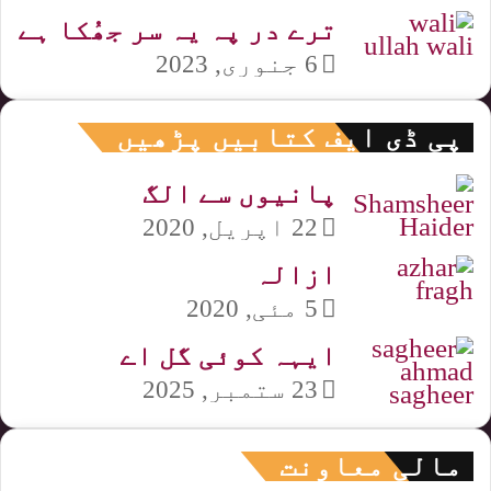
ترے در پہ یہ سر جھُکا ہے
6 جنوری, 2023
پی ڈی ایف کتابیں پڑھیں
پانیوں سے الگ
22 اپریل, 2020
ازالہ
5 مئی, 2020
ایہہ کوئی گل اے
23 ستمبر, 2025
مالی معاونت