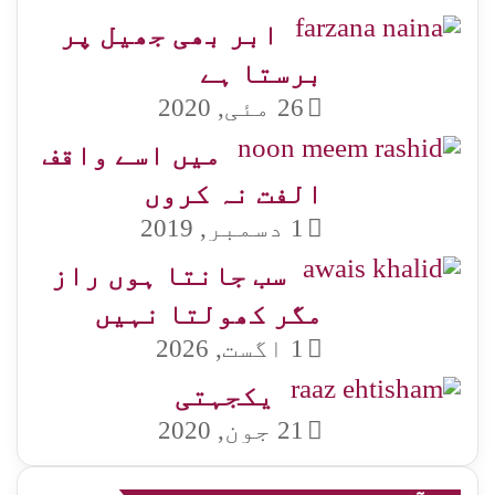
ابر بھی جھیل پر
برستا ہے
26 مئی, 2020
میں اسے واقف
الفت نہ کروں
1 دسمبر, 2019
سب جانتا ہوں راز
مگر کھولتا نہیں
1 اگست, 2026
یکجہتی
21 جون, 2020