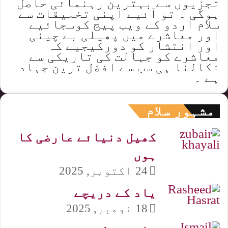
تجزیوں سے بہترین رہنمائی حاصل
ہوگی ۔ تو آئیے اپنی تخلیقات سے
سلام اردو کے ویب پیج کوسجائیے
اور معاشرے میں پھیلی بے چینی
اور انتشار کو دورکیجیے کہ
معاشرے کو جہالت کی تاریکی سے
نکالنا ہی سب سے افضل ترین جہاد
ہے ۔
مشہور سلام
کھیل دنیائے عارضی کا
ہوں
24 اکتوبر, 2025
یاد کے دریچے
18 نومبر, 2025