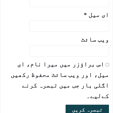
ای میل
*
ویب‌ سائٹ
اس براؤزر میں میرا نام، ای
میل، اور ویب سائٹ محفوظ رکھیں
اگلی بار جب میں تبصرہ کرنے
کےلیے۔