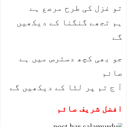
تو غزل کی طرح مرصع ہے
ہم تجھے گنگنا کے دیکھیں
گے
جو بھی کچھ دسترس میں ہے
صائم
آ ج تم پر لٹا کے دیکھیں گے
افضل شریف صائم