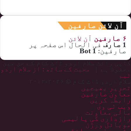
آن لائن صارفین
۶ صارفین
آن لائن
1 صارف
فی الحال اس صفحہ پر
صارفین:
1 Bot
کاپی رائٹ سلام اردو ڈاٹ کام کے حق میں
محفوظ ہے |
محبت کے ساتھ : از سلام اردو
ٹیم
سلام اردو ڈاٹ کام © ۲۰۲۶-۲۰۱۲
تحریر بھیجیں
معاون صارفین
رابطہ کریں
ویب ٹی وی
مالی معاونت
رازداری کی پالیسی
موبائل ورژن
مشہور اردو سائٹس