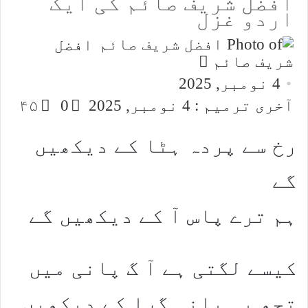
افضل شریف صائم کی ایک
اردو غزل
افضل
Send
شریف صائم
an
4 نومبر, 2025
email
آخری ترمیم : 4 نومبر, 2025
0
۴۵
رخ سے پردہ ہٹا کے دیکھیں
گے
ہم ترے پاس آ کے دیکھیں گے
کیسے لگتی ہے آ گ پانی میں
تجھ پہ پانی گرا کے دیکھیں