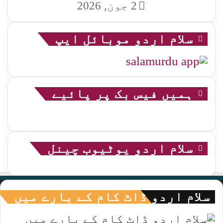
2 جون, 2026
سلام اردو موبائل ایپ
ہمیں فیس بک پر پائیے
سلام اردو یوٹیوب چینل
سلام اردو ڈاٹ کام کے بارے میں