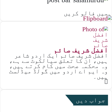
ہمیں فالو کریں
افضل شریف صائم
افضل شریف صائم ایک اردو شاعر
ہیں، ان کا تعلق سیالکوٹ سے ہے،
وہ محکمہ صحت میں کام کرتے ہیں،
وہ ایم اے اردو میں گولڈ میڈلسٹ
ہیں۔
Website
جواب دیں