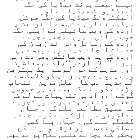
جیسے جیسے پرنٹ میڈیا کی جگہ
الیکٹرونک میڈیا نے اور
الیکٹرونگ میڈیا کی جگہ سوشل
میڈیا نے لی ہے تب سے انٹرنیٹ پہ
اردو کی ویب سائیٹس نے اپنی جگہ
خوب بنائی ۔ یوں سمجھیے جیسے
اردو کے رسائل وجرائد زبان کی
خدمات انجا م دیتے رہے ویسے ہی
اردو کی یہ ویب سائٹس بھی دے رہی
ہیں ۔ ’’سلام اردو ‘‘،ادب ،معاشرت
اور مذہب کے حوالے سے ایک بہترین
ویب پیج ہے ،جہاں آپ کو کلاسک سے
لے جدیدادب کا اعلیٰ ترین انتخاب
پڑھنے کو ملے گا ،ساتھ ہی خصوصی
گوشے اور ادبی تقریبات سے لے کر
تحقیق وتنقید،تبصرے اور تجزیے
کا عمیق مطالعہ ملے گا ۔ جہاں
معاشرتی مسائل کو لے کر سنجیدہ
گفتگو ملے گی ۔ جہاں بِنا کسی
مسلکی تعصب اور فرقہ وارنہ کج
بحثی کے بجائے علمی سطح پر مذہبی