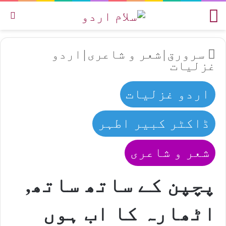
مینو
تل
سرورق
|
شعر و شاعری
|
اردو
غزلیات
اردو غزلیات
ڈاکٹر کبیر اطہر
شعر و شاعری
پچپن کے ساتھ ساتھ,
اٹھارہ کا اب ہوں