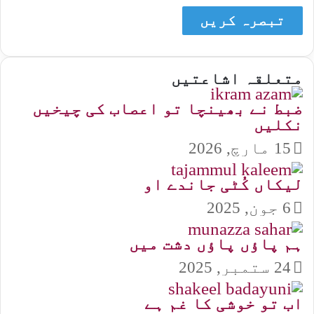
متعلقہ اشاعتیں
ضبط نے بھینچا تو اعصاب کی چیخیں
نکلیں
15 مارچ, 2026
لیکاں کُٹی جاندے او
6 جون, 2025
ہم پاؤں پاؤں دشت میں
24 ستمبر, 2025
اب تو خوشی کا غم ہے