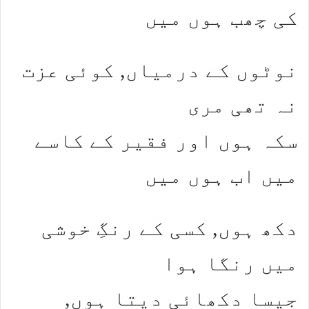
کی چھب ہوں میں
نوٹوں کے درمیاں, کوئی عزت
نہ تھی مری
سکہ ہوں اور فقیر کے کاسے
میں اب ہوں میں
دکھ ہوں, کسی کے رنگِ خوشی
میں رنگا ہوا
جیسا دکھائی دیتا ہوں,