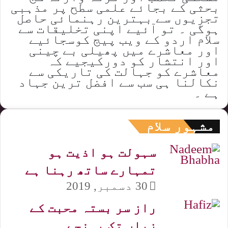
بحثی کے بجائے علمی سطح پر مذہبی
تجزیوں سے بہترین رہنمائی حاصل
ہوگی ۔ تو آئیے اپنی تخلیقات سے
سلام اردو کے ویب پیج کوسجائیے
اور معاشرے میں پھیلی بے چینی
اور انتشار کو دورکیجیے کہ
معاشرے کو جہالت کی تاریکی سے
نکالنا ہی سب سے افضل ترین جہاد
ہے ۔
مشہور سلام
سہولت ہو اذیت ہو
تمہارے ساتھ رہنا ہے
30 دسمبر, 2019
راز سر بستہ محبت کے
زباں تک پہنچے