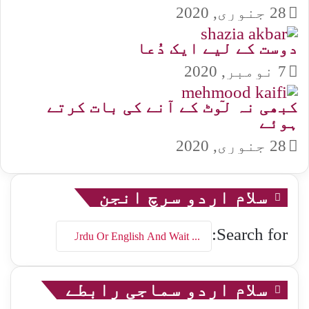
28 جنوری, 2020
دوست کے لیے ایک دُعا
7 نومبر, 2020
کبھی نہ لٙوٹ کے آنے کی بات کرتے
ہوئے
28 جنوری, 2020
سلام اردو سرچ انجن
Search for:
سلام اردو سماجی رابطے