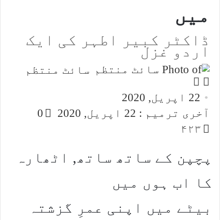
میں
ڈاکٹر کبیر اطہر کی ایک
اردو غزل
سائٹ منتظم
Follow
Send
an
on
22 اپریل, 2020
email
X
آخری ترمیم : 22 اپریل, 2020
0
۴۲۳
پچپن کے ساتھ ساتھ, اٹھارہ
کا اب ہوں میں
بیٹے میں اپنی عمرِ گزشتہ