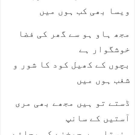
ویسا بھی کب ہوں میں
مجھ ہاو ہو سے گھر کی فضا
خوشگوار ہے
بچوں کے کھیل کود کا شور و
شغب ہوں میں
ڈستے تو ہیں مجھے بھی مری
آستیں کے سانپ
ہنستا ہوں چیخنے کی بجائے,