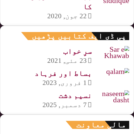
کا
22 جون, 2020
پی ڈی ایف کتابیں پڑھیں
سرِ خواب
23 مئی, 2021
بساط اور فرہاد
1 فروری, 2023
نسیم دشت
7 دسمبر, 2025
مالی معاونت