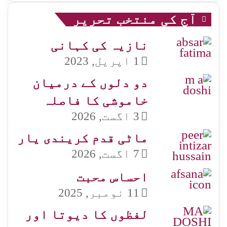
آج کی منتخب تحریر
نازیہ کی کہانی
1 اپریل, 2023
دو دلوں کے درمیان
خاموشی کا فاصلہ
3 اگست, 2026
ماٹی قدم کریندی یار
7 اگست, 2026
احساس محبت
11 نومبر, 2025
لفظوں کا دیوتا اور