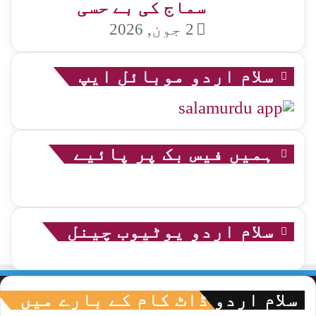
سماج کی بے حسی
2 جون, 2026
سلام اردو موبائل ایپ
ہمیں فیس بک پر پائیے
سلام اردو یوٹیوب چینل
سلام اردو ڈاٹ کام کے بارے میں