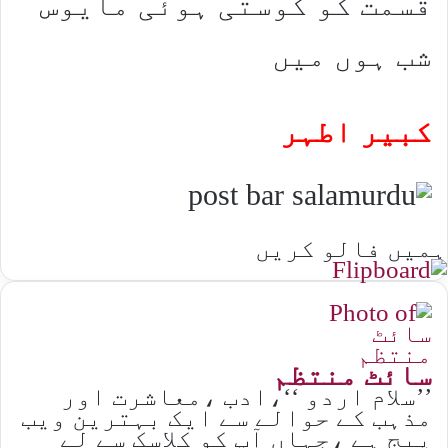
قسمت کو کوستی ہوئی مایوس
شب ہوں میں
کبیر اطہر
ہمیں فالو کریں
سائٹ منتظم
’’سلام اردو ‘‘،ادب ،معاشرت اور
مذہب کے حوالے سے ایک بہترین ویب
پیج ہے ،جہاں آپ کو کلاسک سے لے