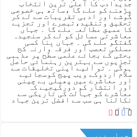
جدیدادب کا اعلیٰ ترین انتخاب
پڑھنے کو ملے گا ،ساتھ ہی خصوصی
گوشے اور ادبی تقریبات سے لے کر
تحقیق وتنقید،تبصرے اور تجزیے
کا عمیق مطالعہ ملے گا ۔ جہاں
معاشرتی مسائل کو لے کر سنجیدہ
گفتگو ملے گی ۔ جہاں بِنا کسی
مسلکی تعصب اور فرقہ وارنہ کج
بحثی کے بجائے علمی سطح پر مذہبی
تجزیوں سے بہترین رہنمائی حاصل
ہوگی ۔ تو آئیے اپنی تخلیقات سے
سلام اردوکے ویب پیج کوسجائیے
اور معاشرے میں پھیلی بے چینی
اور انتشار کو دورکیجیے کہ
معاشرے کو جہالت کی تاریکی سے
نکالنا ہی سب سے افضل ترین جہاد
ہے ۔
YouTube
Facebook
Website
X
جواب دیں