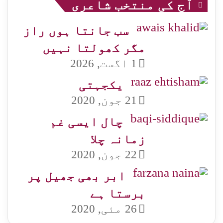
آج کی منتخب شاعری
سب جانتا ہوں راز
مگر کھولتا نہیں
1 اگست, 2026
یکجہتی
21 جون, 2020
چال ایسی غم
زمانہ چلا
22 جون, 2020
ابر بھی جھیل پر
برستا ہے
26 مئی, 2020