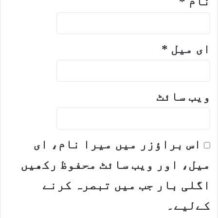
نام
*
ای میل
*
ویب‌ سائٹ
اس براؤزر میں میرا نام، ای
میل، اور ویب سائٹ محفوظ رکھیں
اگلی بار جب میں تبصرہ کرنے
کےلیے۔