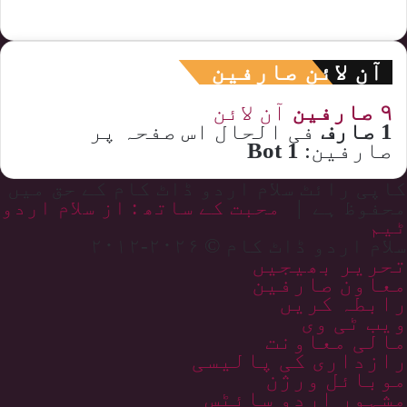
آن لائن صارفین
۹ صارفین
آن لائن
1 صارف
فی الحال اس صفحہ پر
صارفین:
1 Bot
کاپی رائٹ سلام اردو ڈاٹ کام کے حق میں
محفوظ ہے |
محبت کے ساتھ : از سلام اردو
ٹیم
سلام اردو ڈاٹ کام © ۲۰۲۶-۲۰۱۲
تحریر بھیجیں
معاون صارفین
رابطہ کریں
ویب ٹی وی
مالی معاونت
رازداری کی پالیسی
موبائل ورژن
مشہور اردو سائٹس