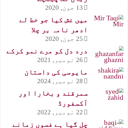
13 جون, 2020
میں غش کیا جو خط لے
ادھر نامہ بر چلا
25 جون, 2020
درد دل کو مرے نمو کرکے
26 نومبر, 2021
مایوسی کی داستان
28 نومبر, 2024
سمرقند و بخارا اور
آکسفورڈ
22 نومبر, 2022
چل گیا ہے فسوں زمانے