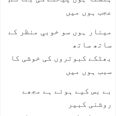
عجب ہوں میں
مینار ہوں سو خوبیِ منظر کے
ساتھ ساتھ
بھٹکے کبوتروں کی خوشی کا
سبب ہوں میں
بے بس کیے ہوئے ہے مجھے
روشنی کبیر