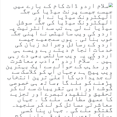
جیسے جیسے پرنٹ میڈیا کی جگہ
الیکٹرونک میڈیا نے اور
الیکٹرونگ میڈیا کی جگہ سوشل
میڈیا نے لی ہے تب سے انٹرنیٹ پہ
اردو کی ویب سائیٹس نے اپنی جگہ
خوب بنائی ۔ یوں سمجھیے جیسے
اردو کے رسائل وجرائد زبان کی
خدمات انجا م دیتے رہے ویسے ہی
اردو کی یہ ویب سائٹس بھی دے رہی
ہیں ۔ ’’سلام اردو ‘‘،ادب ،معاشرت
اور مذہب کے حوالے سے ایک بہترین
ویب پیج ہے ،جہاں آپ کو کلاسک سے
لے جدیدادب کا اعلیٰ ترین انتخاب
پڑھنے کو ملے گا ،ساتھ ہی خصوصی
گوشے اور ادبی تقریبات سے لے کر
تحقیق وتنقید،تبصرے اور تجزیے
کا عمیق مطالعہ ملے گا ۔ جہاں
معاشرتی مسائل کو لے کر سنجیدہ
گفتگو ملے گی ۔ جہاں بِنا کسی
مسلکی تعصب اور فرقہ وارنہ کج