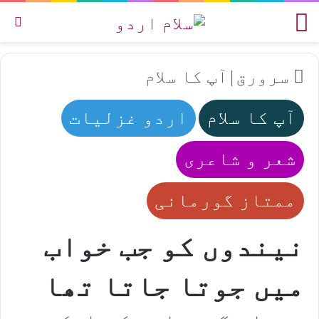
مینو
تل
سرورق
|
آپ کا سلام
آپ کا سلام
اردو غزلیات
شعر و شاعری
ممتاز گورمانی
نیندوں کو جب خواب
میں جوتا جاتا تھا