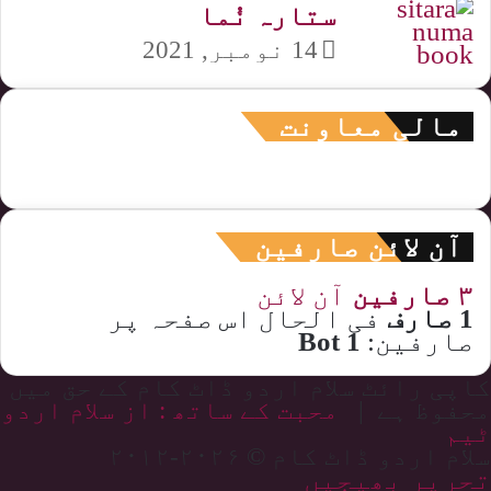
ستارہ نُما
14 نومبر, 2021
مالی معاونت
آن لائن صارفین
۳ صارفین
آن لائن
1 صارف
فی الحال اس صفحہ پر
صارفین:
1 Bot
کاپی رائٹ سلام اردو ڈاٹ کام کے حق میں
محفوظ ہے |
محبت کے ساتھ : از سلام اردو
ٹیم
سلام اردو ڈاٹ کام © ۲۰۲۶-۲۰۱۲
تحریر بھیجیں