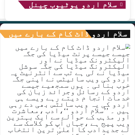
سلام اردو یوٹیوب چینل
سلام اردو ڈاٹ کام کے بارے میں
جیسے جیسے پرنٹ میڈیا کی جگہ
الیکٹرونک میڈیا نے اور
الیکٹرونگ میڈیا کی جگہ سوشل
میڈیا نے لی ہے تب سے انٹرنیٹ پہ
اردو کی ویب سائیٹس نے اپنی جگہ
خوب بنائی ۔ یوں سمجھیے جیسے
اردو کے رسائل وجرائد زبان کی
خدمات انجا م دیتے رہے ویسے ہی
اردو کی یہ ویب سائٹس بھی دے رہی
ہیں ۔ ’’سلام اردو ‘‘،ادب ،معاشرت
اور مذہب کے حوالے سے ایک بہترین
ویب پیج ہے ،جہاں آپ کو کلاسک سے
لے جدیدادب کا اعلیٰ ترین انتخاب