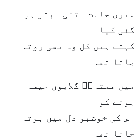
میری حالت اتنی ابتر ہو
گئی کیا
کہتے ہیں کل وہ بھی روتا
جاتا تھا
میں ممتازؔ گلابوں جیسا
ہونے کو
اس کی خوشبو دل میں بوتا
جاتا تھا