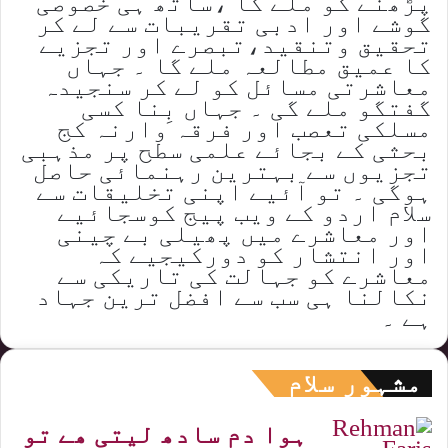
پڑھنے کو ملے گا ،ساتھ ہی خصوصی
گوشے اور ادبی تقریبات سے لے کر
تحقیق وتنقید،تبصرے اور تجزیے
کا عمیق مطالعہ ملے گا ۔ جہاں
معاشرتی مسائل کو لے کر سنجیدہ
گفتگو ملے گی ۔ جہاں بِنا کسی
مسلکی تعصب اور فرقہ وارنہ کج
بحثی کے بجائے علمی سطح پر مذہبی
تجزیوں سے بہترین رہنمائی حاصل
ہوگی ۔ تو آئیے اپنی تخلیقات سے
سلام اردو کے ویب پیج کوسجائیے
اور معاشرے میں پھیلی بے چینی
اور انتشار کو دورکیجیے کہ
معاشرے کو جہالت کی تاریکی سے
نکالنا ہی سب سے افضل ترین جہاد
ہے ۔
مشہور سلام
ہوا دم سادھ لیتی ھے تو