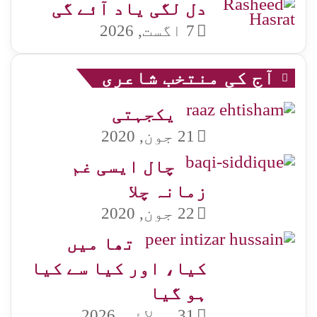
دل لگی یاد آئے گی
7 اگست, 2026
آج کی منتخب شاعری
یکجہتی
21 جون, 2020
چال ایسی غم
زمانہ چلا
22 جون, 2020
تھا میں
کیا، اور کیا سے کیا
ہو گیا
31 جولائی, 2026