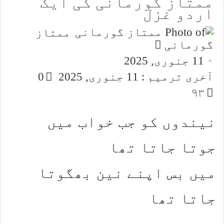
ممتاز گورمانی کی ایک
اردو غزل
ممتاز
Send
گورمانی
an
11 جنوری, 2025
email
آخری ترمیم : 11 جنوری, 2025
0
۹۳
نیندوں کو جب خواب میں
جوتا جاتا تھا
میں بس اپنے نین بھگوتا
جاتا تھا