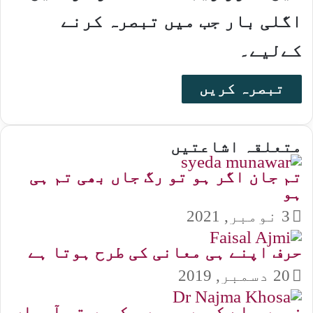
اگلی بار جب میں تبصرہ کرنے
کےلیے۔
متعلقہ اشاعتیں
تم جان اگر ہو تو رگ جاں بھی تم ہی
ہو
3 نومبر, 2021
حرف اپنے ہی معانی کی طرح ہوتا ہے
20 دسمبر, 2019
زمیں ملے کہیں ہمیں، کہیں تو آسماں