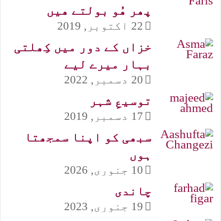
پھر ھُو بولتے ھیں
22 اکتوبر, 2019
خزاں کے دور میں کِھلتی
بہار میرے لیے
20 دسمبر, 2022
توسیعِ شہر
17 دسمبر, 2019
سبھی کو اپنا سمجھتا
ہوں
10 جنوری, 2026
چاندی
19 جنوری, 2023