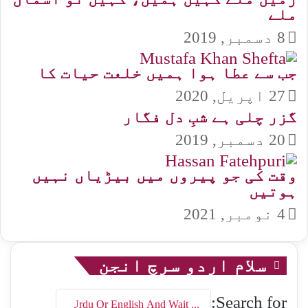
ملے
8 دسمبر, 2019
جب سے عطا ہوا ہمیں خلعت حیات کا
27 اپریل, 2020
گزر چلی ہے شبِ دل فگار
20 دسمبر, 2019
وقت کی جو پیروں میں بیڑیاں نہیں
ہوتیں
4 نومبر, 2021
سلام اردو سرچ انجن
Search for: