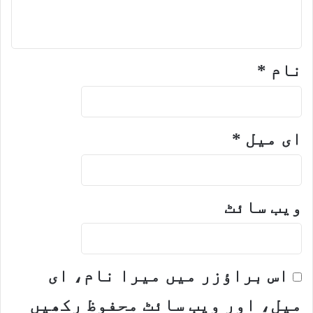
نام
*
ای میل
*
ویب‌ سائٹ
اس براؤزر میں میرا نام، ای
میل، اور ویب سائٹ محفوظ رکھیں