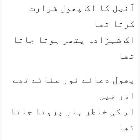
آنچل کا اک پھول شرارت
کرتا تھا
اک شہزادہ پتھر ہوتا جاتا
تھا
پھول دعائے نور سناتے تھے
اور میں
اس کی خاطر ہار پروتا جاتا
تھا