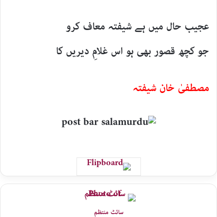
عجیب حال میں ہے شیفتہ معاف کرو
جو کچھ قصور بھی ہو اس غلامِ دیریں کا
مصطفیٰ خان شیفتہ
سائٹ منتظم