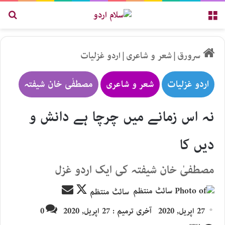
مینو
تلاش
سرورق
|
شعر و شاعری
|
اردو غزلیات
اردو غزلیات
شعر و شاعری
مصطفٰی خان شیفتہ
نہ اس زمانے میں چرچا ہے دانش و
دیں کا
مصطفیٰ خان شیفتہ کی ایک اردو غزل
Send
Follow
سائٹ منتظم
an
on
27 اپریل, 2020
آخری ترمیم : 27 اپریل, 2020
0
email
X