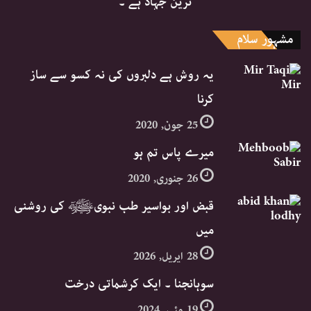
ترین جہاد ہے ۔
مشہور سلام
یہ روش ہے دلبروں کی نہ کسو سے ساز
کرنا
25 جون, 2020
میرے پاس تم ہو
26 جنوری, 2020
قبض اور بواسیر طب نبویﷺ کی روشنی
میں
28 اپریل, 2026
سوہانجنا ۔ ایک کرشماتی درخت
19 مئی, 2024