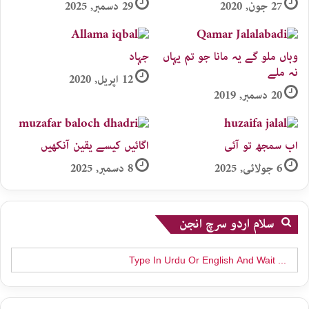
27 جون, 2020
29 دسمبر, 2025
وہاں ملو گے یہ مانا جو تم یہاں
جہاد
نہ ملے
12 اپریل, 2020
20 دسمبر, 2019
اب سمجھ تو آئی
اگائیں کیسے یقین آنکھیں
6 جولائی, 2025
8 دسمبر, 2025
سلام اردو سرچ انجن
Search
for: