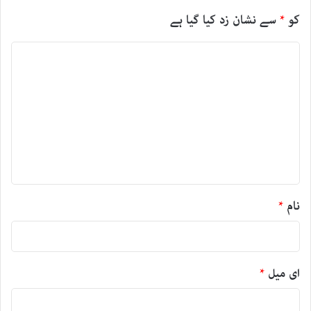
کو
*
سے نشان زد کیا گیا ہے
ت
ب
ص
ر
ہ
*
نام
*
ای میل
*