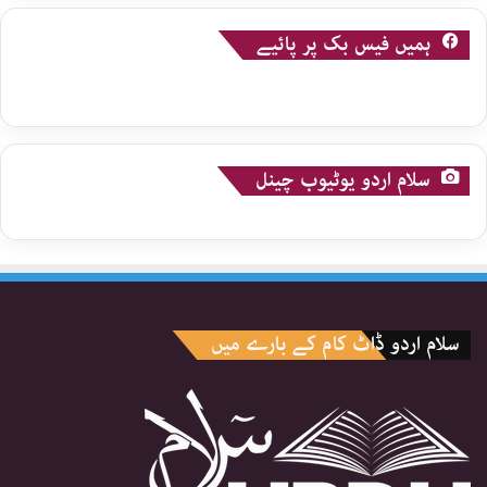
ہمیں فیس بک پر پائیے
سلام اردو یوٹیوب چینل
سلام اردو ڈاٹ کام کے بارے میں