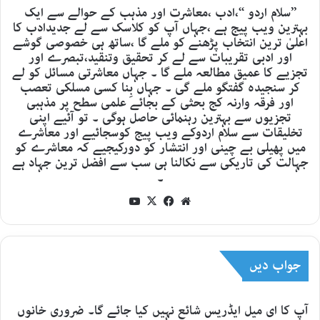
’’سلام اردو ‘‘،ادب ،معاشرت اور مذہب کے حوالے سے ایک
بہترین ویب پیج ہے ،جہاں آپ کو کلاسک سے لے جدیدادب کا
اعلیٰ ترین انتخاب پڑھنے کو ملے گا ،ساتھ ہی خصوصی گوشے
اور ادبی تقریبات سے لے کر تحقیق وتنقید،تبصرے اور
تجزیے کا عمیق مطالعہ ملے گا ۔ جہاں معاشرتی مسائل کو لے
کر سنجیدہ گفتگو ملے گی ۔ جہاں بِنا کسی مسلکی تعصب
اور فرقہ وارنہ کج بحثی کے بجائے علمی سطح پر مذہبی
تجزیوں سے بہترین رہنمائی حاصل ہوگی ۔ تو آئیے اپنی
تخلیقات سے سلام اردوکے ویب پیج کوسجائیے اور معاشرے
میں پھیلی بے چینی اور انتشار کو دورکیجیے کہ معاشرے کو
جہالت کی تاریکی سے نکالنا ہی سب سے افضل ترین جہاد ہے
۔
YouTube
Facebook
X
Website
جواب دیں
آپ کا ای میل ایڈریس شائع نہیں کیا جائے گا۔
ضروری خانوں