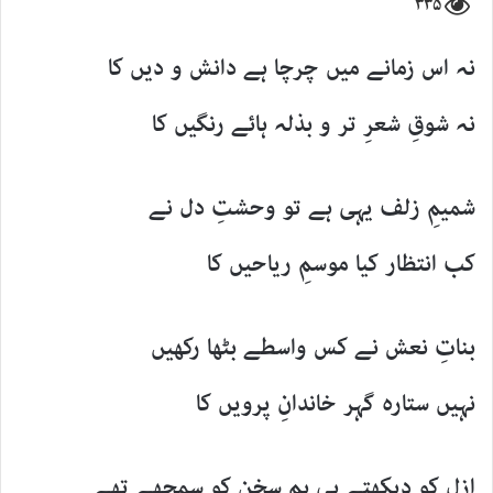
۳۳۵
نہ اس زمانے میں چرچا ہے دانش و دیں کا
نہ شوقِ شعرِ تر و بذلہ ہائے رنگیں کا
شمیمِ زلف یہی ہے تو وحشتِ دل نے
کب انتظار کیا موسمِ ریاحیں کا
بناتِ نعش نے کس واسطے بٹھا رکھیں
نہیں ستارہ گہر خاندانِ پرویں کا
ازل کو دیکھتے ہی ہم سخن کو سمجھے تھے