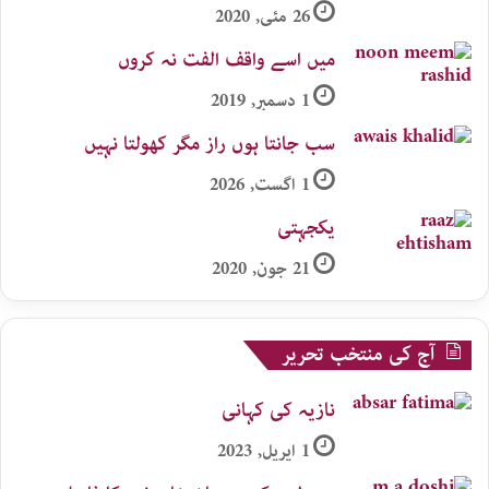
26 مئی, 2020
میں اسے واقف الفت نہ کروں
1 دسمبر, 2019
سب جانتا ہوں راز مگر کھولتا نہیں
1 اگست, 2026
یکجہتی
21 جون, 2020
آج کی منتخب تحریر
نازیہ کی کہانی
1 اپریل, 2023