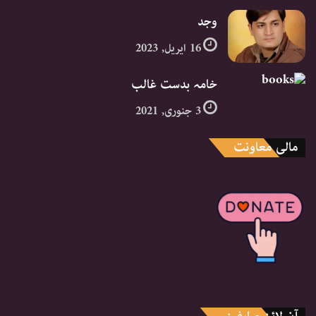
وجد
16 اپریل, 2023
خامہ بدست غالب
3 جنوری, 2021
مالی معاونت