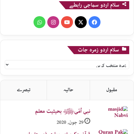
سلام اردو سماجی رابطے
WhatsApp
Instagram
YouTube
X
Facebook
سلام اردو زمرہ جات
سلام
اردو
زمرہ
جات
مقبول
حالیہ
تبصرے
نبی اُمّیﷺ بحیثیت معلم
29 جون, 2020