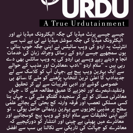
جیسے جیسے پرنٹ میڈیا کی جگہ الیکٹرونک میڈیا نے اور
الیکٹرونگ میڈیا کی جگہ سوشل میڈیا نے لی ہے تب سے
انٹرنیٹ پہ اردو کی ویب سائیٹس نے اپنی جگہ خوب بنائی ۔
یوں سمجھیے جیسے اردو کے رسائل وجرائد زبان کی خدمات
انجا م دیتے رہے ویسے ہی اردو کی یہ ویب سائٹس بھی دے
رہی ہیں ۔ ’’سلام اردو ‘‘،ادب ،معاشرت اور مذہب کے حوالے
سے ایک بہترین ویب پیج ہے ،جہاں آپ کو کلاسک سے لے
جدیدادب کا اعلیٰ ترین انتخاب پڑھنے کو ملے گا ،ساتھ ہی
خصوصی گوشے اور ادبی تقریبات سے لے کر تحقیق
وتنقید،تبصرے اور تجزیے کا عمیق مطالعہ ملے گا ۔ جہاں
معاشرتی مسائل کو لے کر سنجیدہ گفتگو ملے گی ۔ جہاں بِنا
کسی مسلکی تعصب اور فرقہ وارنہ کج بحثی کے بجائے علمی
سطح پر مذہبی تجزیوں سے بہترین رہنمائی حاصل ہوگی ۔ تو
آئیے اپنی تخلیقات سے سلام اردو کے ویب پیج کوسجائیے اور
معاشرے میں پھیلی بے چینی اور انتشار کو دورکیجیے کہ
معاشرے کو جہالت کی تاریکی سے نکالنا ہی سب سے افضل