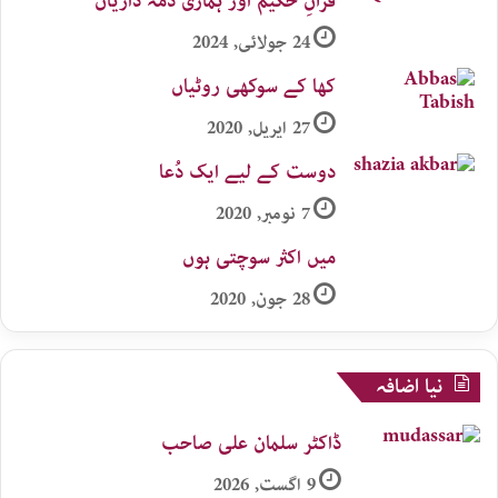
قرآنِ حکیم اور ہماری ذمہ داریاں
24 جولائی, 2024
کھا کے سوکھی روٹیاں
27 اپریل, 2020
دوست کے لیے ایک دُعا
7 نومبر, 2020
میں اکثر سوچتی ہوں
28 جون, 2020
نیا اضافہ
ڈاکٹر سلمان علی صاحب
9 اگست, 2026