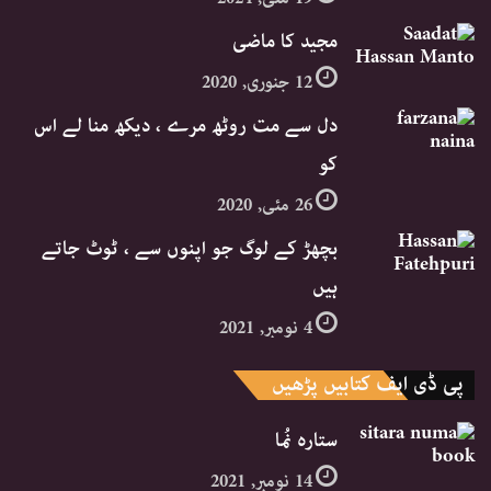
مجید کا ماضی
12 جنوری, 2020
دل سے مت روٹھ مرے ، دیکھ منا لے اس
کو
26 مئی, 2020
بچھڑ کے لوگ جو اپنوں سے ، ٹوٹ جاتے
ہیں
4 نومبر, 2021
پی ڈی ایف کتابیں پڑھیں
ستارہ نُما
14 نومبر, 2021