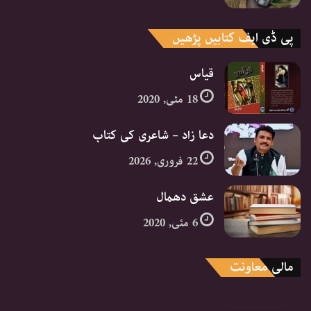
پی ڈی ایف کتابیں پڑھیں
قیاس
18 مئی, 2020
دعا زاد – شاعری کی کتاب
22 فروری, 2026
عشق دھمال
6 مئی, 2020
مالی معاونت