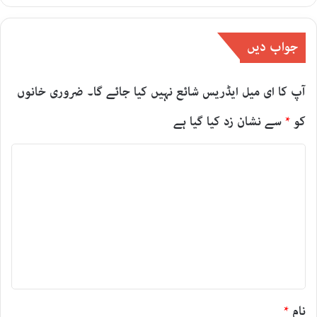
جواب دیں
آپ کا ای میل ایڈریس شائع نہیں کیا جائے گا۔
ضروری خانوں
کو
*
سے نشان زد کیا گیا ہے
ت
ب
ص
ر
ہ
*
نام
*