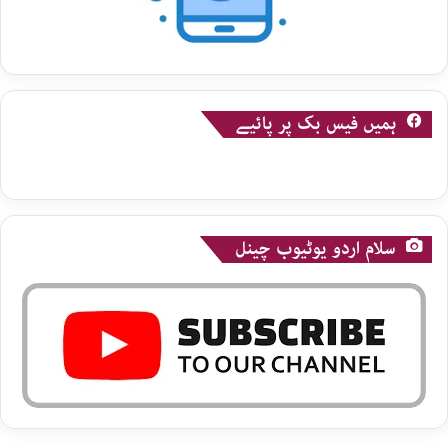
ہمیں فیس بک پر پائیے
سلام اردو یوٹیوب چینل