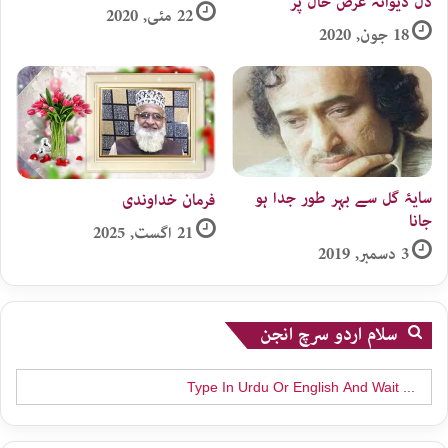
دل دیوانہ عرض حال پر
22 مئی, 2020
18 جون, 2020
سایۂ گل سے بہر طور جدا ہو
فرمان خداوندی
جانا
21 اگست, 2025
3 دسمبر, 2019
سلام اردو سرچ انجن
Search
for: