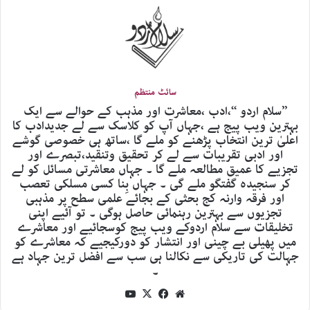
سائٹ منتظم
’’سلام اردو ‘‘،ادب ،معاشرت اور مذہب کے حوالے سے ایک
بہترین ویب پیج ہے ،جہاں آپ کو کلاسک سے لے جدیدادب کا
اعلیٰ ترین انتخاب پڑھنے کو ملے گا ،ساتھ ہی خصوصی گوشے
اور ادبی تقریبات سے لے کر تحقیق وتنقید،تبصرے اور
تجزیے کا عمیق مطالعہ ملے گا ۔ جہاں معاشرتی مسائل کو لے
کر سنجیدہ گفتگو ملے گی ۔ جہاں بِنا کسی مسلکی تعصب
اور فرقہ وارنہ کج بحثی کے بجائے علمی سطح پر مذہبی
تجزیوں سے بہترین رہنمائی حاصل ہوگی ۔ تو آئیے اپنی
تخلیقات سے سلام اردوکے ویب پیج کوسجائیے اور معاشرے
میں پھیلی بے چینی اور انتشار کو دورکیجیے کہ معاشرے کو
جہالت کی تاریکی سے نکالنا ہی سب سے افضل ترین جہاد ہے
۔
YouTube
Facebook
X
Website