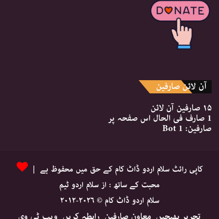
آن لائن صارفین
۱۵ صارفین
آن لائن
1 صارف
فی الحال اس صفحہ پر
صارفین:
1 Bot
کاپی رائٹ سلام اردو ڈاٹ کام کے حق میں محفوظ ہے |
محبت کے ساتھ : از سلام اردو ٹیم
سلام اردو ڈاٹ کام © ۲۰۲۶-۲۰۱۲
تحریر بھیجیں
معاون صارفین
رابطہ کریں
ویب ٹی وی