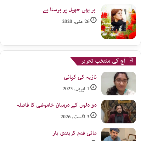
ابر بھی جھیل پر برستا ہے
26 مئی, 2020
آج کی منتخب تحریر
نازیہ کی کہانی
1 اپریل, 2023
دو دلوں کے درمیان خاموشی کا فاصلہ
3 اگست, 2026
ماٹی قدم کریندی یار