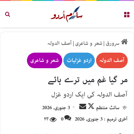
مینو
تلاش
سرورق
|
شعر و شاعری
|
آصف الدولہ
آصف الدولہ
اردو غزلیات
شعر و شاعری
مر گیا غم میں ترے ہائے
آصف الدولہ کی ایک اردو غزل
Send
Follow
سائٹ منتظم
3 جنوری, 2026
an
on
آخری ترمیم : 3 جنوری, 2026
0
۲۴
email
X