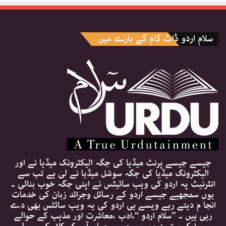
سلام اردو ڈاٹ کام کے بارے میں
جیسے جیسے پرنٹ میڈیا کی جگہ الیکٹرونک میڈیا نے اور
الیکٹرونگ میڈیا کی جگہ سوشل میڈیا نے لی ہے تب سے
انٹرنیٹ پہ اردو کی ویب سائیٹس نے اپنی جگہ خوب بنائی ۔
یوں سمجھیے جیسے اردو کے رسائل وجرائد زبان کی خدمات
انجا م دیتے رہے ویسے ہی اردو کی یہ ویب سائٹس بھی دے
رہی ہیں ۔ ’’سلام اردو ‘‘،ادب ،معاشرت اور مذہب کے حوالے