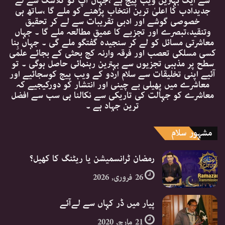
سے ایک بہترین ویب پیج ہے ،جہاں آپ کو کلاسک سے لے
جدیدادب کا اعلیٰ ترین انتخاب پڑھنے کو ملے گا ،ساتھ ہی
خصوصی گوشے اور ادبی تقریبات سے لے کر تحقیق
وتنقید،تبصرے اور تجزیے کا عمیق مطالعہ ملے گا ۔ جہاں
معاشرتی مسائل کو لے کر سنجیدہ گفتگو ملے گی ۔ جہاں بِنا
کسی مسلکی تعصب اور فرقہ وارنہ کج بحثی کے بجائے علمی
سطح پر مذہبی تجزیوں سے بہترین رہنمائی حاصل ہوگی ۔ تو
آئیے اپنی تخلیقات سے سلام اردو کے ویب پیج کوسجائیے اور
معاشرے میں پھیلی بے چینی اور انتشار کو دورکیجیے کہ
معاشرے کو جہالت کی تاریکی سے نکالنا ہی سب سے افضل
ترین جہاد ہے ۔
مشہور سلام
رمضان ٹرانسمیشن یا ریٹنگ کا کھیل؟
26 فروری, 2026
پیار میں ڈر کہاں سے لےآئے
21 مارچ, 2020