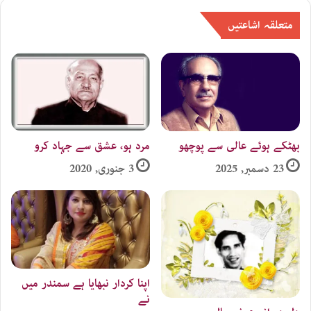
متعلقہ اشاعتیں
بھٹکے ہوئے عالی سے پوچھو
مرد ہو، عشق سے جہاد کرو
23 دسمبر, 2025
3 جنوری, 2020
اپنا کردار نبھایا ہے سمندر میں
نے