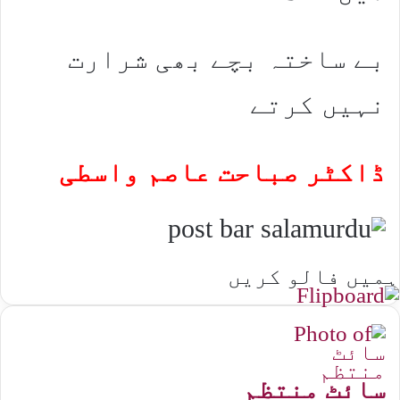
بے ساختہ بچے بھی شرارت
نہیں کرتے
ڈاکٹر صباحت عاصم واسطی
ہمیں فالو کریں
سائٹ منتظم