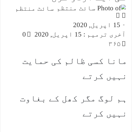
سائٹ منتظم
Follow
Send
an
on
15 اپریل, 2020
email
X
آخری ترمیم : 15 اپریل, 2020
0
۳۶۵
مانا کسی ظالم کی حمایت
نہیں کرتے
ہم لوگ مگر کھل کے بغاوت
نہیں کرتے