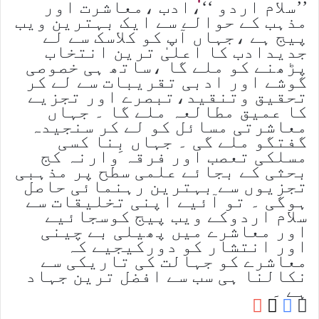
’’سلام اردو ‘‘،ادب ،معاشرت اور
مذہب کے حوالے سے ایک بہترین ویب
پیج ہے ،جہاں آپ کو کلاسک سے لے
جدیدادب کا اعلیٰ ترین انتخاب
پڑھنے کو ملے گا ،ساتھ ہی خصوصی
گوشے اور ادبی تقریبات سے لے کر
تحقیق وتنقید،تبصرے اور تجزیے
کا عمیق مطالعہ ملے گا ۔ جہاں
معاشرتی مسائل کو لے کر سنجیدہ
گفتگو ملے گی ۔ جہاں بِنا کسی
مسلکی تعصب اور فرقہ وارنہ کج
بحثی کے بجائے علمی سطح پر مذہبی
تجزیوں سے بہترین رہنمائی حاصل
ہوگی ۔ تو آئیے اپنی تخلیقات سے
سلام اردوکے ویب پیج کوسجائیے
اور معاشرے میں پھیلی بے چینی
اور انتشار کو دورکیجیے کہ
معاشرے کو جہالت کی تاریکی سے
نکالنا ہی سب سے افضل ترین جہاد
ہے ۔
YouTube
Facebook
Website
X