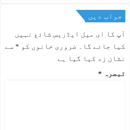
جواب دیں
آپ کا ای میل ایڈریس شائع نہیں
کیا جائے گا۔
ضروری خانوں کو
*
سے
نشان زد کیا گیا ہے
تبصرہ
*