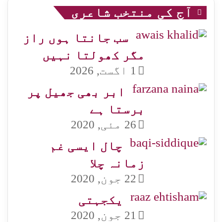
آج کی منتخب شاعری
سب جانتا ہوں راز
مگر کھولتا نہیں
1 اگست, 2026
ابر بھی جھیل پر
برستا ہے
26 مئی, 2020
چال ایسی غم
زمانہ چلا
22 جون, 2020
یکجہتی
21 جون, 2020