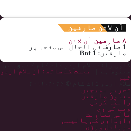
آن لائن صارفین
۸ صارفین
آن لائن
1 صارف
فی الحال اس صفحہ پر
صارفین:
1 Bot
کاپی رائٹ سلام اردو ڈاٹ کام کے حق میں
محفوظ ہے |
محبت کے ساتھ : از سلام اردو
ٹیم
سلام اردو ڈاٹ کام © ۲۰۲۶-۲۰۱۲
تحریر بھیجیں
معاون صارفین
رابطہ کریں
ویب ٹی وی
مالی معاونت
رازداری کی پالیسی
موبائل ورژن