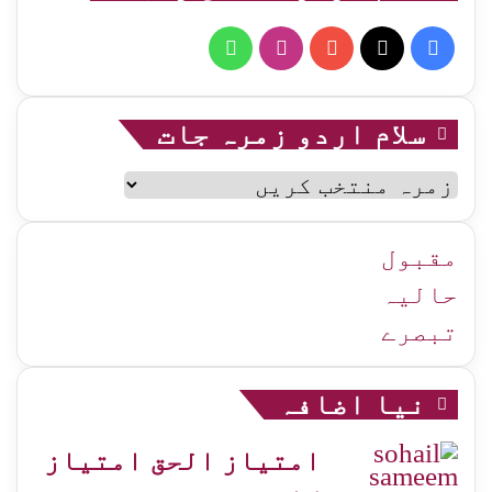
WhatsApp
Instagram
YouTube
Facebook
X
سلام اردو زمرہ جات
سلام
اردو
زمرہ
جات
مقبول
حالیہ
تبصرے
نیا اضافہ
امتیاز الحق امتیاز