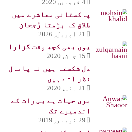
4 فروری, 2020
پاکستانی معاشرے میں
طلاق کا بڑھتا رُجحان
21 اپریل, 2026
یوں بھی کچھ وقت گزارا
15 جون, 2020
دل شکستہ ہیں نہ پامال
نظر آتے ہیں
21 مئی, 2020
مری حیات ہے بس رات کے
اندھیرے تک
29 نومبر, 2019