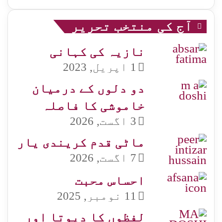
آج کی منتخب تحریر
نازیہ کی کہانی
1 اپریل, 2023
دو دلوں کے درمیان
خاموشی کا فاصلہ
3 اگست, 2026
ماٹی قدم کریندی یار
7 اگست, 2026
احساس محبت
11 نومبر, 2025
لفظوں کا دیوتا اور