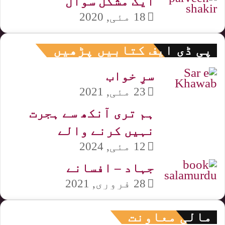
ایک مشکل سوال
18 مئی, 2020
پی ڈی ایف کتابیں پڑھیں
سرِ خواب
23 مئی, 2021
ہم تری آنکھ سے ہجرت
نہیں کرنے والے
12 مئی, 2024
جہاد – افسانے
28 فروری, 2021
مالی معاونت