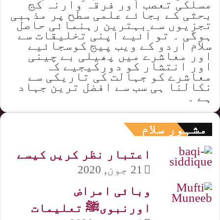
مسلکی تعصب اور فرقہ وارنہ کج
بحثی کے بجائے علمی سطح پر مذہبی
تجزیوں سے بہترین رہنمائی حاصل
ہوگی ۔ تو آئیے اپنی تخلیقات سے
سلام اردو کے ویب پیج کوسجائیے
اور معاشرے میں پھیلی بے چینی
اور انتشار کو دورکیجیے کہ
معاشرے کو جہالت کی تاریکی سے
نکالنا ہی سب سے افضل ترین جہاد
ہے ۔
مشہور سلام
اعتبار نظر کریں کیسے
21 جون, 2020
وبائی امراض
اورنبویﷺ تعلیمات