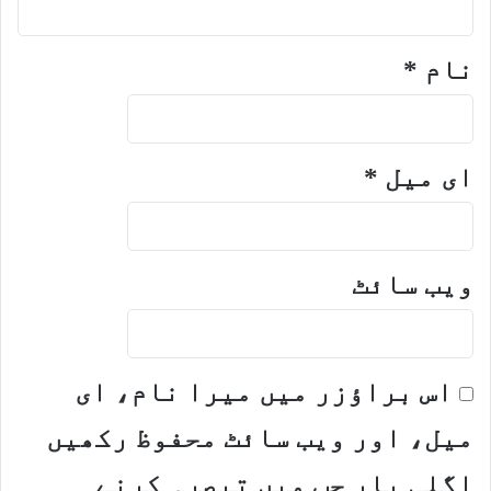
نام
*
ای میل
*
ویب‌ سائٹ
اس براؤزر میں میرا نام، ای
میل، اور ویب سائٹ محفوظ رکھیں
اگلی بار جب میں تبصرہ کرنے