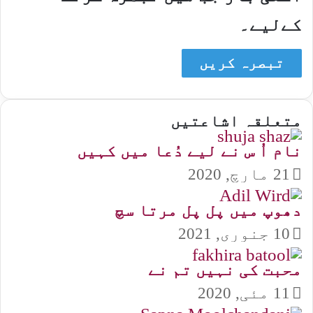
کےلیے۔
متعلقہ اشاعتیں
نام اُ س نے لیے دُعا میں کہیں
21 مارچ, 2020
دھوپ میں پل پل مرتا سچ
10 جنوری, 2021
محبت کی نہیں تم نے
11 مئی, 2020