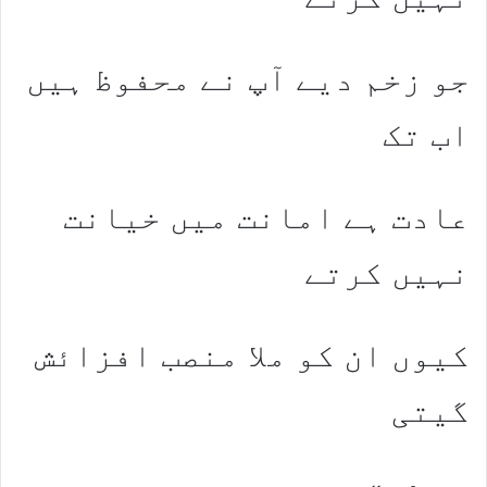
جو زخم دیے آپ نے محفوظ ہیں
اب تک
عادت ہے امانت میں خیانت
نہیں کرتے
کیوں ان کو ملا منصب افزائش
گیتی