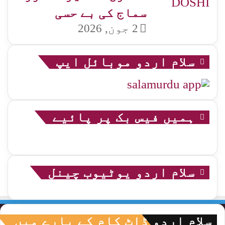
سماج کی بے حسی
2 جون, 2026
سلام اردو موبائل ایپ
ہمیں فیس بک پر پائیے
سلام اردو یوٹیوب چینل
سلام اردو ڈاٹ کام کے بارے میں