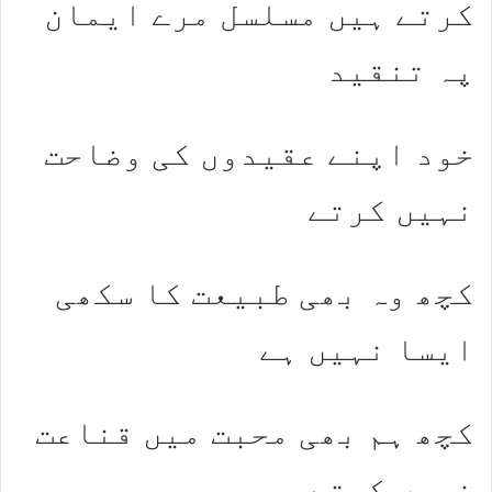
کرتے ہیں مسلسل مرے ایمان
پہ تنقید
خود اپنے عقیدوں کی وضاحت
نہیں کرتے
کچھ وہ بھی طبیعت کا سکھی
ایسا نہیں ہے
کچھ ہم بھی محبت میں قناعت
نہیں کرتے