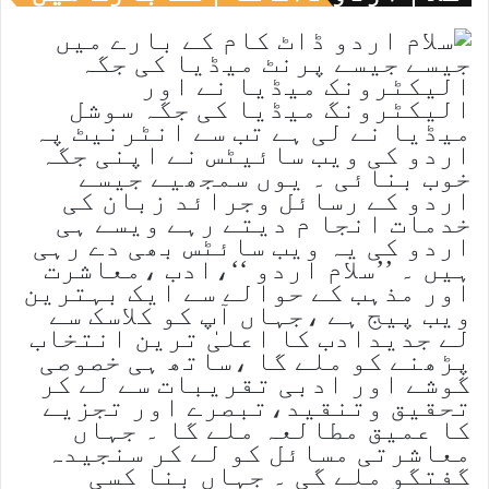
جیسے جیسے پرنٹ میڈیا کی جگہ
الیکٹرونک میڈیا نے اور
الیکٹرونگ میڈیا کی جگہ سوشل
میڈیا نے لی ہے تب سے انٹرنیٹ پہ
اردو کی ویب سائیٹس نے اپنی جگہ
خوب بنائی ۔ یوں سمجھیے جیسے
اردو کے رسائل وجرائد زبان کی
خدمات انجا م دیتے رہے ویسے ہی
اردو کی یہ ویب سائٹس بھی دے رہی
ہیں ۔ ’’سلام اردو ‘‘،ادب ،معاشرت
اور مذہب کے حوالے سے ایک بہترین
ویب پیج ہے ،جہاں آپ کو کلاسک سے
لے جدیدادب کا اعلیٰ ترین انتخاب
پڑھنے کو ملے گا ،ساتھ ہی خصوصی
گوشے اور ادبی تقریبات سے لے کر
تحقیق وتنقید،تبصرے اور تجزیے
کا عمیق مطالعہ ملے گا ۔ جہاں
معاشرتی مسائل کو لے کر سنجیدہ
گفتگو ملے گی ۔ جہاں بِنا کسی