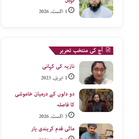
نہیں
1 اگست, 2026
آج کی منتخب تحریر
نازیہ کی کہانی
1 اپریل, 2023
دو دلوں کے درمیان خاموشی
کا فاصلہ
3 اگست, 2026
ماٹی قدم کریندی یار