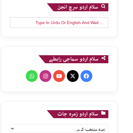
سلام اردو سرچ انجن
Search
for:
سلام اردو سماجی رابطے
WhatsApp
Instagram
YouTube
X
Facebook
سلام اردو زمرہ جات
سلام