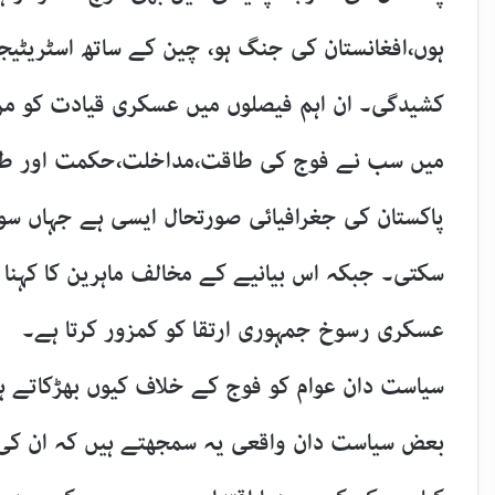
ہوں،افغانستان کی جنگ ہو، چین کے ساتھ اسٹریٹیج
کشیدگی۔ ان اہم فیصلوں میں عسکری قیادت کو م
میں سب نے فوج کی طاقت،مداخلت،حکمت اور طرزِ 
پاکستان کی جغرافیائی صورتحال ایسی ہے جہاں سو
سکتی۔ جبکہ اس بیانیے کے مخالف ماہرین کا کہنا
عسکری رسوخ جمہوری ارتقا کو کمزور کرتا ہے۔
سیاست دان عوام کو فوج کے خلاف کیوں بھڑکاتے ہ
بعض سیاست دان واقعی یہ سمجھتے ہیں کہ ان کی 