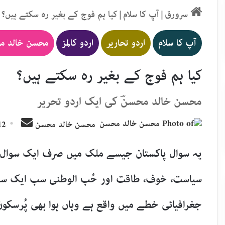
سرورق
|
آپ کا سلام
|
کیا ہم فوج کے بغیر رہ سکتے ہیں؟
آپ کا سلام
اردو تحاریر
اردو کالمز
محسن خالد م
کیا ہم فوج کے بغیر رہ سکتے ہیں؟
محسن خالد محسنؔ کی ایک اردو تحریر
Send
محسن خالد محسن
12 مئی, 
an
email
یہ سوال پاکستان جیسے ملک میں صرف ایک سوال ن
سیاست، خوف، طاقت اور حُب الوطنی سب ایک سات
جغرافیائی خطے میں واقع ہے وہاں ہوا بھی پُرسکو