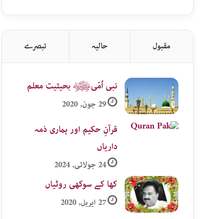
اردو
زمرہ
جات
مقبول
حالیہ
تبصرے
نبی اُمّیﷺ بحیثیت معلم
29 جون, 2020
قرآنِ حکیم اور ہماری ذمہ
داریاں
24 جولائی, 2024
کھا کے سوکھی روٹیاں
27 اپریل, 2020