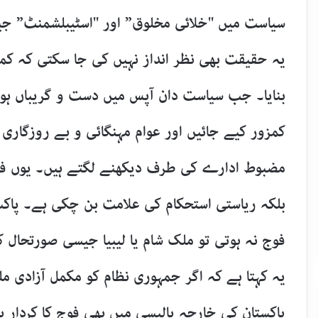
سیاست میں "خلائی مخلوق” اور "اسٹیبلشمنٹ” جی
یہ حقیقت بھی نظر انداز نہیں کی جا سکتی کہ کمز
بنایا۔ جب سیاست دان آپس میں دست و گریباں ہوں
کمزور کیے جائیں اور عوام مہنگائی و بے روزگاری 
مضبوط ادارے کی طرف دیکھنے لگتے ہیں۔ یوں فوج
بلکہ ریاستی استحکام کی علامت بن چکی ہے۔ پاکستا
فوج نہ ہوتی تو ملک شام یا لیبیا جیسی صورتحال 
یہ کہتا ہے کہ اگر جمہوری نظام کو مکمل آزادی مل
پاکستان کی خارجہ پالیسی میں بھی فوج کا کردار ہ