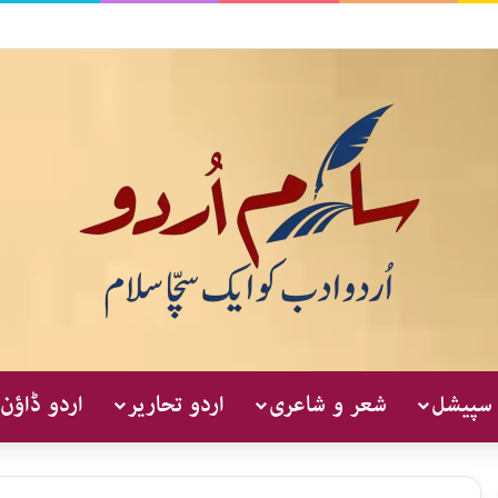
 سپیشل
شعر و شاعری
اردو تحاریر
اردو ڈاؤن 