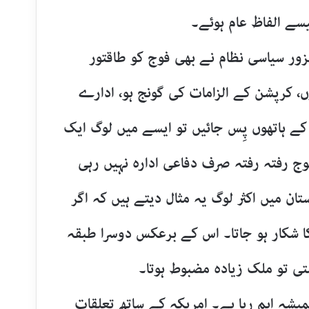
سے الفاظ عام ہوئے۔
ور سیاسی نظام نے بھی فوج کو طاقتور
، کرپشن کے الزامات کی گونج ہو، ادارے
کے ہاتھوں پِس جائیں تو ایسے میں لوگ ایک
 رفتہ رفتہ صرف دفاعی ادارہ نہیں رہی
ن میں اکثر لوگ یہ مثال دیتے ہیں کہ اگر
کا شکار ہو جاتا۔ اس کے برعکس دوسرا طبقہ
تی تو ملک زیادہ مضبوط ہوتا۔
میشہ اہم رہا ہے۔ امریکہ کے ساتھ تعلقات