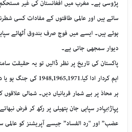
پڑوسی ہے۔ مغرب میں افغانستان کی غیر مستحکم
سائے ہیں اور عالمی طاقتوں کے مفادات کسی شط
ہوئے ہیں۔ ایسے میں فوج صرف بندوق اُٹھائے سپاہ
دیوار سمجھی جاتی ہے۔
پاکستان کی تاریخ پر نظر ڈالیں تو یہ حقیقت سام
اہم کردار ادا کیا.,1971
ہر محاذ پر بے شمار قربانیاں دیں۔ شمالی علاقوں ک
پہاڑ؛بہادر سپاہی جان ہتھیلی پر رکھ کر فرض نبھا
عضب” اور "رد الفساد” جیسے آپریشنز کو عالمی سطح