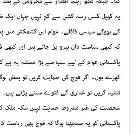
کیا۔ جبکہ کچھ رہنما اقتدار سے محرومی کے بعد فوج
یہ کھیل کسی رسہ کشی سے کم نہیں جہاں ایک طرف
کے بھوکے سیاسی قافلے۔ عوام اس کشمکش میں پِس 
کہ کبھی سیاست دان ہیرو بن جاتے ہیں اور کبھی فو
پاکستانی عوام کے لیے سب سے بڑا مسئلہ یہ ہے 
کھڑے ہوں۔ اگر فوج کی حمایت کریں تو بعض لوگ ا
تنقید کریں تو غداری کے فتوے سننے پڑتے ہیں۔ 
شخصیت کی غیر مشروط حمایت نہیں بلکہ ملک کی 
پاکستانی کو یہ سمجھنا ہوگا کہ فوج بھی ریاست کا 