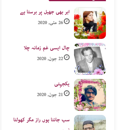
ابر بھی جھیل پر برستا ہے
26 مئی, 2020
چال ایسی غم زمانہ چلا
22 جون, 2020
یکجہتی
21 جون, 2020
سب جانتا ہوں راز مگر کھولتا