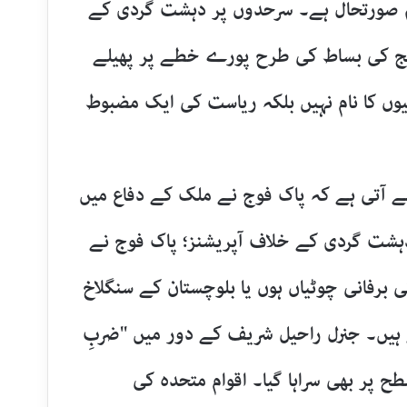
 صورتحال ہے۔ سرحدوں پر دہشت گردی کے
رنج کی بساط کی طرح پورے خطے پر پھیلے
یوں کا نام نہیں بلکہ ریاست کی ایک مضبوط
نے آتی ہے کہ پاک فوج نے ملک کے دفاع میں
1948,1965 کی جنگ ہو یا دہشت گردی کے خلاف آپریشنز؛ پاک فوج نے
ی برفانی چوٹیاں ہوں یا بلوچستان کے سنگلاخ
تے ہیں۔ جنرل راحیل شریف کے دور میں "ضربِ
 پر بھی سراہا گیا۔ اقوام متحدہ کی