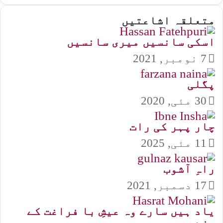
متعلقہ اشاعتیں
اسکی سانسیں میری سانسیں
7 نومبر, 2021
پگلی
30 مئی, 2020
چار پہر کی رات
11 مئی, 2025
راہِ آشوب
17 دسمبر, 2021
یاد ہیں سارے وہ عیشِ با فراغت کے
مزے