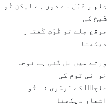
عِلم و عَمَل سے دور ہے لیکن تُو
شَیخ کی
موقع مِلے تو قُوَّتِ گُفتار
دیکھنا
وِرثے میں مل گئی ہے نوحہ
خوانی قوم کی
عاجِزؔ کے سَرسَری نہ تُو
اشعار دیکھنا