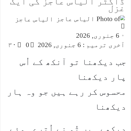
ڈاکٹر الیاس عاجز کی ایک
غزل
الیاس عاجز
Send
an
6 جنوری, 2026
email
آخری ترمیم : 6 جنوری, 2026
0
۳۰
جب دیکھنا تو آنکھ کے اُس
پار دیکھنا
محسوس کر رہے ہیں جو وہ ہار
دیکھنا
دیکھے ہیں تُو نے اُترے ہوئے