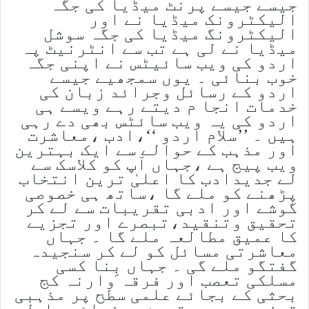
جیسے جیسے پرنٹ میڈیا کی جگہ
الیکٹرونک میڈیا نے اور
الیکٹرونگ میڈیا کی جگہ سوشل
میڈیا نے لی ہے تب سے انٹرنیٹ پہ
اردو کی ویب سائیٹس نے اپنی جگہ
خوب بنائی ۔ یوں سمجھیے جیسے
اردو کے رسائل وجرائد زبان کی
خدمات انجا م دیتے رہے ویسے ہی
اردو کی یہ ویب سائٹس بھی دے رہی
ہیں ۔ ’’سلام اردو ‘‘،ادب ،معاشرت
اور مذہب کے حوالے سے ایک بہترین
ویب پیج ہے ،جہاں آپ کو کلاسک سے
لے جدیدادب کا اعلیٰ ترین انتخاب
پڑھنے کو ملے گا ،ساتھ ہی خصوصی
گوشے اور ادبی تقریبات سے لے کر
تحقیق وتنقید،تبصرے اور تجزیے
کا عمیق مطالعہ ملے گا ۔ جہاں
معاشرتی مسائل کو لے کر سنجیدہ
گفتگو ملے گی ۔ جہاں بِنا کسی
مسلکی تعصب اور فرقہ وارنہ کج
بحثی کے بجائے علمی سطح پر مذہبی
تجزیوں سے بہترین رہنمائی حاصل