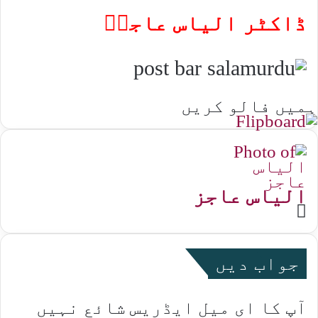
ڈاکٹر الیاس عاجزؔ
ہمیں فالو کریں
الیاس عاجز
Website
جواب دیں
آپ کا ای میل ایڈریس شائع نہیں