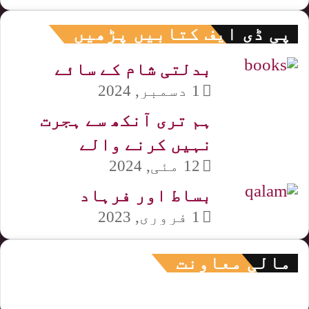
پی ڈی ایف کتابیں پڑھیں
بدلتی شام کے سائے
1 دسمبر, 2024
ہم تری آنکھ سے ہجرت
نہیں کرنے والے
12 مئی, 2024
بساط اور فرہاد
1 فروری, 2023
مالی معاونت