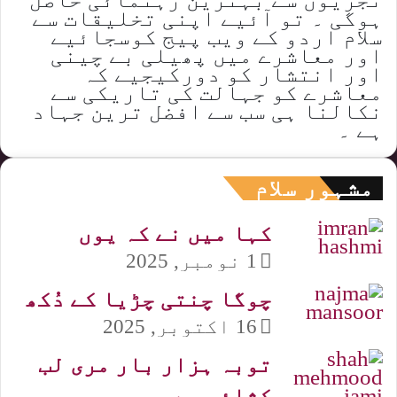
ہوگی ۔ تو آئیے اپنی تخلیقات سے
سلام اردو کے ویب پیج کوسجائیے
اور معاشرے میں پھیلی بے چینی
اور انتشار کو دورکیجیے کہ
معاشرے کو جہالت کی تاریکی سے
نکالنا ہی سب سے افضل ترین جہاد
ہے ۔
مشہور سلام
کہا میں نے کہ یوں
1 نومبر, 2025
چوگا چنتی چڑیا کے دُکھ
16 اکتوبر, 2025
توبہ ہزار بار مری لب
کشائی سے