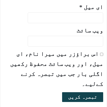
ای میل
*
ویب‌ سائٹ
اس براؤزر میں میرا نام، ای
میل، اور ویب سائٹ محفوظ رکھیں
اگلی بار جب میں تبصرہ کرنے
کےلیے۔