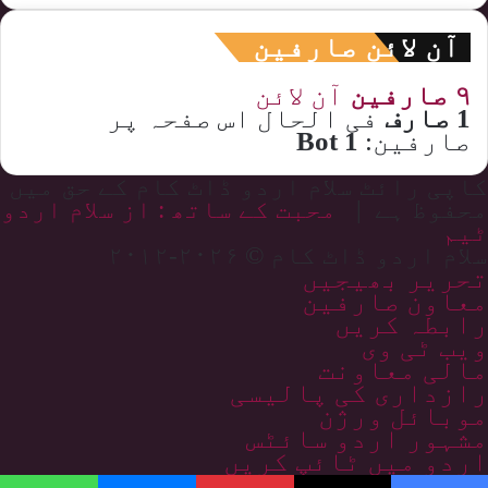
آن لائن صارفین
۹ صارفین
آن لائن
1 صارف
فی الحال اس صفحہ پر
صارفین:
1 Bot
کاپی رائٹ سلام اردو ڈاٹ کام کے حق میں
محفوظ ہے |
محبت کے ساتھ : از سلام اردو
ٹیم
سلام اردو ڈاٹ کام © ۲۰۲۶-۲۰۱۲
تحریر بھیجیں
معاون صارفین
رابطہ کریں
ویب ٹی وی
مالی معاونت
رازداری کی پالیسی
موبائل ورژن
مشہور اردو سائٹس
اردو میں ٹائپ کریں
سائٹ کا نقشہ