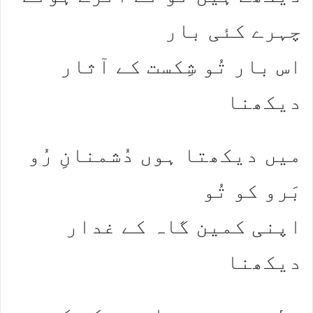
چہرے کئی بار
اس بار تُو شِکست کے آثار
دیکھنا
میں دیکھتا ہوں دُشمنانِ رُو
بَرو کو تُو
اپنی کمین گاہ کے غدار
دیکھنا