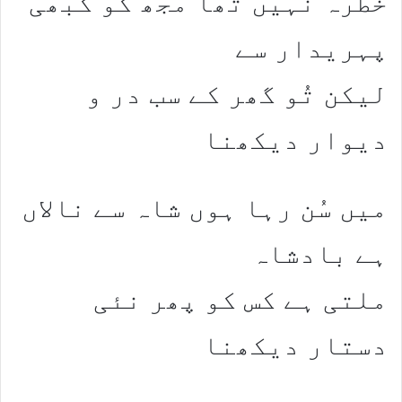
خطرہ نہیں تھا مجھ کو کبھی
پہریدار سے
لیکن تُو گھر کے سب در و
دیوار دیکھنا
میں سُن رہا ہوں شاہ سے نالاں
ہے بادشاہ
ملتی ہے کس کو پھر نئی
دستار دیکھنا