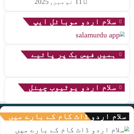
11 نومبر, 2025
سلام اردو موبائل ایپ
ہمیں فیس بک پر پائیے
سلام اردو یوٹیوب چینل
سلام اردو ڈاٹ کام کے بارے میں