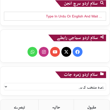
سلام اردو سرچ انجن
Search
for:
سلام اردو سماجی رابطے
WhatsApp
Instagram
YouTube
X
Facebook
سلام اردو زمرہ جات
سلام
اردو
زمرہ
جات
مقبول
حالیہ
تبصرے