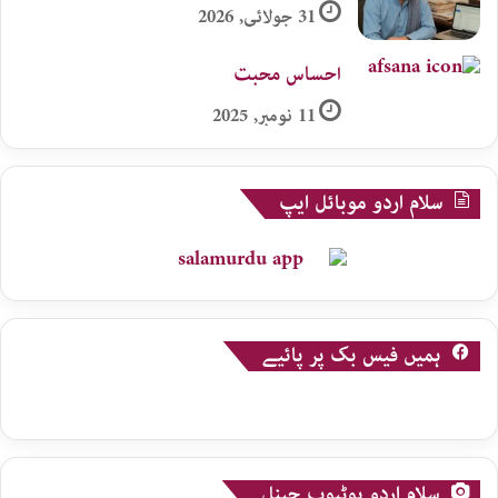
31 جولائی, 2026
احساس محبت
11 نومبر, 2025
سلام اردو موبائل ایپ
ہمیں فیس بک پر پائیے
سلام اردو یوٹیوب چینل