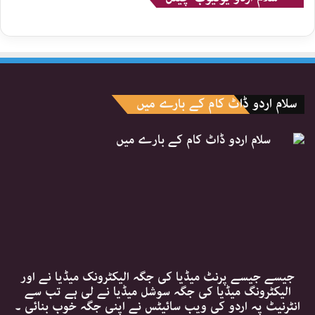
سلام اردو ڈاٹ کام کے بارے میں
جیسے جیسے پرنٹ میڈیا کی جگہ الیکٹرونک میڈیا نے اور
الیکٹرونگ میڈیا کی جگہ سوشل میڈیا نے لی ہے تب سے
انٹرنیٹ پہ اردو کی ویب سائیٹس نے اپنی جگہ خوب بنائی ۔