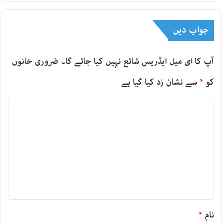
جواب دیں
آپ کا ای میل ایڈریس شائع نہیں کیا جائے گا۔
ضروری خانوں
کو
*
سے نشان زد کیا گیا ہے
ت
ب
ص
ر
ہ
*
نام
*