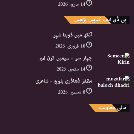
14 مارچ, 2026
پی ڈی ایف کتابیں پڑھیں
آنکھ میں ڈوبتا شہر
10 فروری, 2025
چہار سو – سیمیں کرن نمبر
14 ستمبر, 2025
مظفرؔ ڈھاڈری بلوچ – شاعری
8 دسمبر, 2025
مالی معاونت