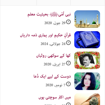
نبی اُمّیﷺ بحیثیت معلم
29 جون, 2020
قرآنِ حکیم اور ہماری ذمہ داریاں
24 جولائی, 2024
کھا کے سوکھی روٹیاں
27 اپریل, 2020
دوست کے لیے ایک دُعا
7 نومبر, 2020
میں اکثر سوچتی ہوں