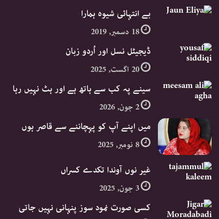
بے انتہائی شیوہ ہمارا
18 دسمبر, 2019
ڈیجیٹل نسل اور اُردو زبان
20 اگست, 2025
سینے پہ کب سے ہاتھ ہے اور ہٹ نہیں رہا
2 جون, 2026
میں اپنے آپ کو پہچاننے سے قاصر ہوں
8 نومبر, 2025
غیر نوں آوندا تکدے کسراں
3 جون, 2025
کسی صورت نمود سوز پنہانی نہیں جاتی