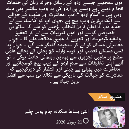
یوں سمجھیے جیسے اردو کے رسائل وجرائد زبان کی خدمات
انجا م دیتے رہے ویسے ہی اردو کی یہ ویب سائٹس بھی دے
رہی ہیں ۔ ’’سلام اردو ‘‘،ادب ،معاشرت اور مذہب کے حوالے
سے ایک بہترین ویب پیج ہے ،جہاں آپ کو کلاسک سے لے
جدیدادب کا اعلیٰ ترین انتخاب پڑھنے کو ملے گا ،ساتھ ہی
خصوصی گوشے اور ادبی تقریبات سے لے کر تحقیق
وتنقید،تبصرے اور تجزیے کا عمیق مطالعہ ملے گا ۔ جہاں
معاشرتی مسائل کو لے کر سنجیدہ گفتگو ملے گی ۔ جہاں بِنا
کسی مسلکی تعصب اور فرقہ وارنہ کج بحثی کے بجائے علمی
سطح پر مذہبی تجزیوں سے بہترین رہنمائی حاصل ہوگی ۔ تو
آئیے اپنی تخلیقات سے سلام اردو کے ویب پیج کوسجائیے اور
معاشرے میں پھیلی بے چینی اور انتشار کو دورکیجیے کہ
معاشرے کو جہالت کی تاریکی سے نکالنا ہی سب سے افضل
ترین جہاد ہے ۔
مشہور سلام
الٹی بساط میکدہ، جام ہوس چلے
21 جون, 2020