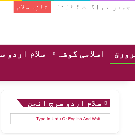
جمعرات, اگست ۶ ۲۰۲۶
تازہ سلام
ورق
اسلامی گوشہ
سلام اردو س
سلام اردو سرچ انجن
Search
for: