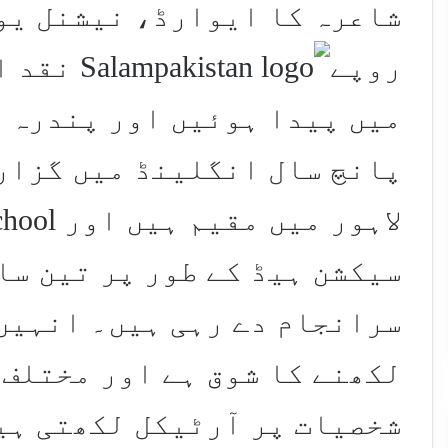
روپے
نقد ا
میں پیدا ہوئیں اور پندرہ س
پانچ سال انگلینڈ میں گزار
سیکشن ہیڈ کے طور پر تین سا
سرانجام دے رہی ہیں۔ انہیں
لکھنے کا شوق ہے اور مختلف 
شخصیات پر آرٹیکل لکھتی ہی