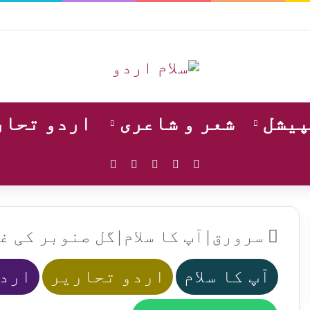
پیشل
شعر و شاعری
اردو تحار
WhatsApp
Instagram
YouTube
Facebook
X
سرورق
|
آپ کا سلام
|
گل صنوبر کی غ
آپ کا سلام
اردو تحاریر
اردو