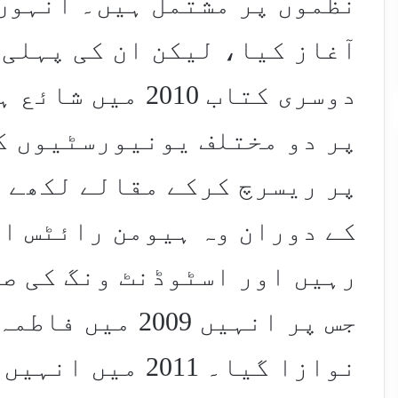
دوسری کتاب 2010 
پر دو مختلف یونیورسٹیوں کے
پر ریسرچ کرکے مقالے لکھے 
کے دوران وہ ہیومن رائٹس ای
رہیں اور اسٹوڈنٹ ونگ کی صد
جس پر انہیں 009
نوازا گیا۔ 2011