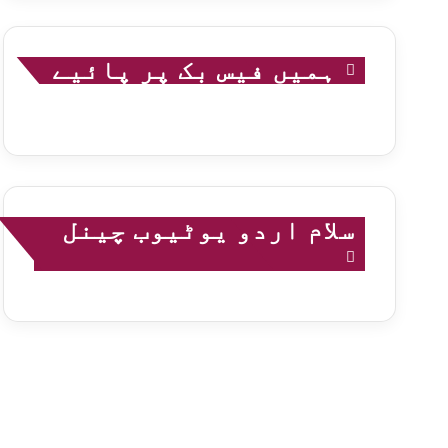
ہمیں فیس بک پر پائیے
سلام اردو یوٹیوب چینل