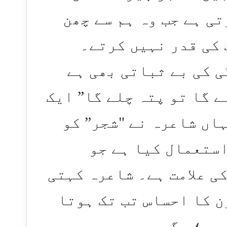
ی ہے جب وہ ہم سے چھن
 کی قدر نہیں کرتے۔
ی کی بے ثباتی بھی ہے
نے گا تو پتہ چلے گا” ایک
ہاں شاعرہ نے "شجر” کو
استعمال کیا ہے جو
ی علامت ہے۔ شاعرہ کہتی
ن کا احساس تب تک ہوتا
 ہے؛ مگر جیسے ہی یہ