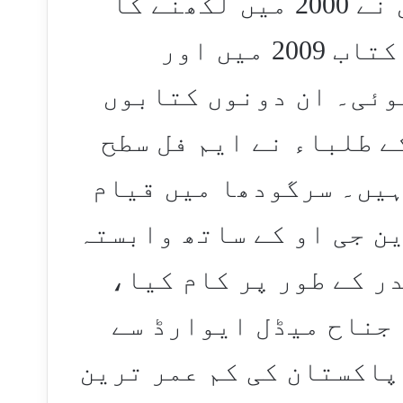
نظموں پر مشتمل ہیں۔ انہوں نے 2000 میں لکھنے کا
آغاز کیا، لیکن ان کی پہلی کتاب 2009 میں اور
میں شائع ہوئی۔ ان دونوں کتابوں
 طلباء نے ایم فل سطح
ہیں۔ سرگودھا میں قیام
ن جی او کے ساتھ وابستہ
ر کے طور پر کام کیا،
2 میں فاطمہ جناح میڈل ایوارڈ سے
 میں انہیں پاکستان کی کم عمر ترین