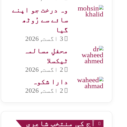
وہ درخت جو اپنے
سائے سے رُوٹھ
گیا
3 اگست, 2026
محفلِ مسالمہ
ٹیکسلا
2 اگست, 2026
دارا شکوہ
2 اگست, 2026
آج کی منتخب شاعری