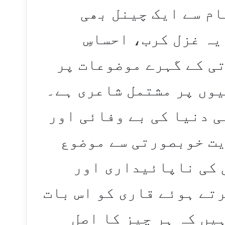
GSG VLOGS” کے نام سے ایک چینل بھی
یہ غزل کرب، احساسِ
ی کے گہرے موضوعات پر
وں پر مشتمل شاعری ہے۔
ی دنیا کی بے وفائی اور
یت خوبصورتی سے موضوع
 کی ناپائیداری اور
تے ہوئے قاری کو اس بات
یں کہ ہر چیز کا اصل