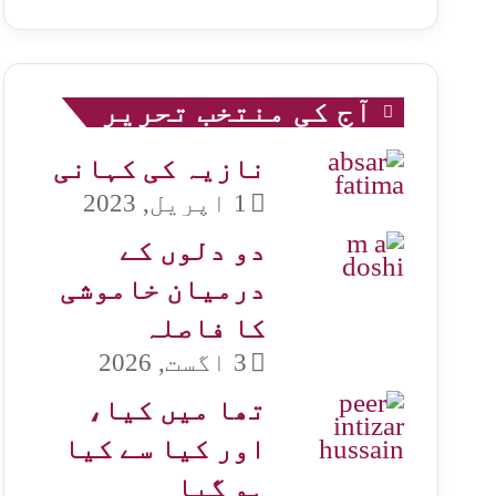
آج کی منتخب تحریر
نازیہ کی کہانی
1 اپریل, 2023
دو دلوں کے
درمیان خاموشی
کا فاصلہ
3 اگست, 2026
تھا میں کیا،
اور کیا سے کیا
ہو گیا