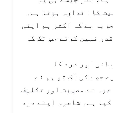
یت کا اندازہ ہوتا ہے۔
ربہ ہے کہ اکثر ہم اپنی
در نہیں کرتے جب تک کہ
انی اور درد کا
ے حصے کی آگ تو ہم نے
اعرہ نے مصیبت اور تکلیف
کیا ہے۔ شاعرہ اپنے درد