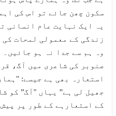
سکون چھن جائے تو اس کی اہم
یہ ایک نہایت عام انسانی تج
زندگی کے معمولی لمحات کی ق
وہ ہم سے جدا نہ ہو جائیں۔
صنوبر کی شاعری میں آگ، قرب
استعارہ بھی ہے جیسے: "ہمار
جھیل لی ہے” یہاں "آگ” کو ش
کے استعارہے کے طور پر پیش 