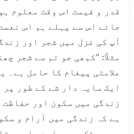
قدر و قیمت اس وقت معلوم ہوت
جائے اس سے پہلے ہم اس نعمت
آپ کی غزل میں شجر اور زندگ
مثلاً: "کبھی جو تم سے شجر چھ
علامتی پیغام کا حامل ہے۔ ی
ایک سایہ دار شے کے طور پر 
زندگی میں سکون اور حفاظت ک
ہے کہ زندگی میں آرام و سکو
ہے جب تک وہ ہمارے پاس ہوتا