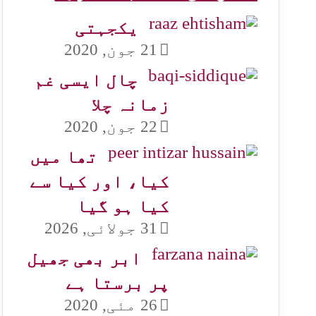
یکجہتی
21 جون, 2020
چال ایسی غم
زمانہ چلا
22 جون, 2020
تھا میں
کیا، اور کیا سے
کیا ہو گیا
31 جولائی, 2026
ابر بھی جھیل
پر برستا ہے
26 مئی, 2020