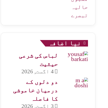
حالیہ
تبصرے
نیا اضافہ
لباس کی شرعی
حیثیت
4 اگست, 2026
دو دلوں کے
درمیان خاموشی
کا فاصلہ
3 اگست, 2026