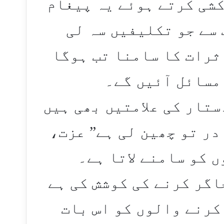
کشی کرتے ہوئے یہ پیغام
 سے جو تکلیفیں سہ لی
ثرات کا سامنا تب ہوگا
مسائل آئیں گے۔
ستار کی علامتیں بھی ہیں
ادر تو چھین لی ہے” عزت،
 کو سامنے لاتا ہے۔
اگر کرنے کی کوشش کی ہے
کرنے والوں کو اس بات