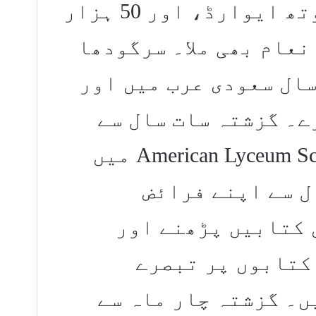
شاعرہ کا ایوارڈ، نیشنل یوتھ ایوارڈ، اور 50 ہزار
نعام بھی ملا۔ سرگودھا
ال سعودی عرب میں اور
ے۔ گزشتہ سات سال سے
لاہور میں مقیم ہیں اور American Lyceum School میں
ل سے اپنے فرائض
 کتابیں پڑھنے اور
کتابوں پر تبصرے
ں۔ گزشتہ چار ماہ سے