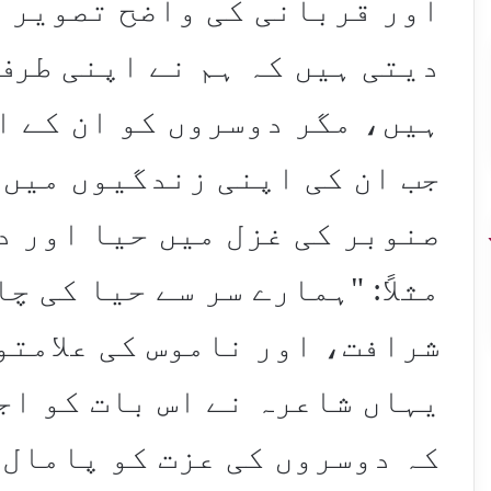
اور قربانی کی واضح تصویر 
دیتی ہیں کہ ہم نے اپنی طرف
ہیں، مگر دوسروں کو ان کے ا
جب ان کی اپنی زندگیوں میں 
صنوبر کی غزل میں حیا اور د
مثلاً: "ہمارے سر سے حیا کی چ
شرافت، اور ناموس کی علامتوں
یہاں شاعرہ نے اس بات کو اج
کہ دوسروں کی عزت کو پامال 