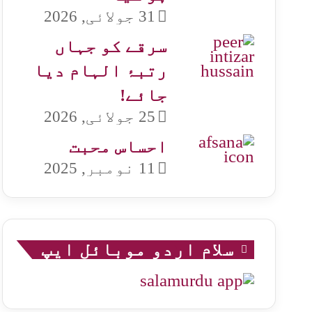
31 جولائی, 2026
سرقے کو جہاں
رتبۂ الہام دیا
جائے!
25 جولائی, 2026
احساس محبت
11 نومبر, 2025
سلام اردو موبائل ایپ