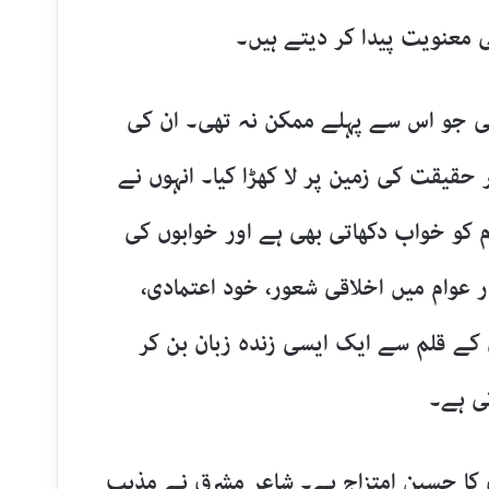
ی معنویت پیدا کر دیتے ہیں۔
کی جو اس سے پہلے ممکن نہ تھی۔ ان کی
حقیقت کی زمین پر لا کھڑا کیا۔ انہوں نے
وم کو خواب دکھاتی بھی ہے اور خوابوں کی
ر عوام میں اخلاقی شعور، خود اعتمادی،
ن کے قلم سے ایک ایسی زندہ زبان بن کر
تی ہے۔
ق کا حسین امتزاج ہے۔ شاعرِ مشرق نے مذہب