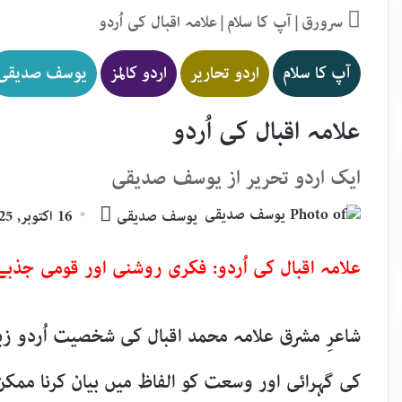
سرورق
|
آپ کا سلام
|
علامہ اقبال کی اُردو
آپ کا سلام
اردو تحاریر
اردو کالمز
یوسف صدیقی
علامہ اقبال کی اُردو
ایک اردو تحریر از یوسف صدیقی
Send
یوسف صدیقی
16 اکتوبر, 2025
an
email
علامہ اقبال کی اُردو: فکری روشنی اور قومی جذبے 
شاعرِ مشرق علامہ محمد اقبال کی شخصیت اُردو ز
کی گہرائی اور وسعت کو الفاظ میں بیان کرنا ممک