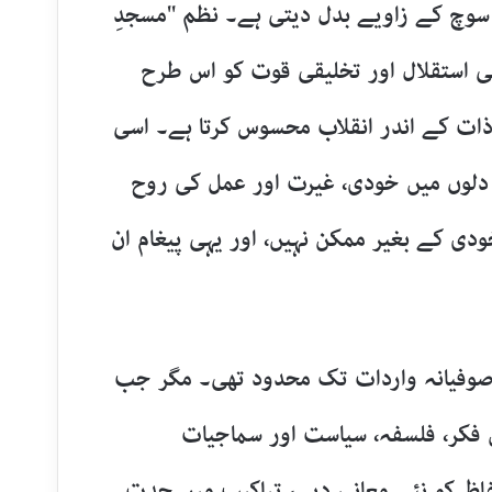
 سوچ کے زاویے بدل دیتی ہے۔ نظم "مسجدِ
قی استقلال اور تخلیقی قوت کو اس طرح
 ذات کے اندر انقلاب محسوس کرتا ہے۔ اسی
ے دلوں میں خودی، غیرت اور عمل کی روح
دی کے بغیر ممکن نہیں، اور یہی پیغام ان
ر صوفیانہ واردات تک محدود تھی۔ مگر جب
میں فکر، فلسفہ، سیاست اور سماجیات
لفاظ کو نئے معانی دیے، تراکیب میں جدت