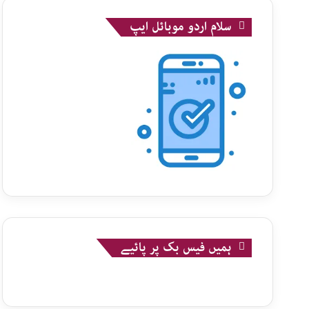
سلام اردو موبائل ایپ
ہمیں فیس بک پر پائیے