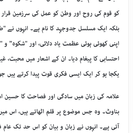
کو قوم کی روح اور وطن کو عمل کی سرزمین قرار 
بلکہ ایک مسلسل جدوجہد کا نام ہے۔ انہوں نے "ط
اپنی کھوئی ہوئی عظمت یاد دلائی، اور "شکوہ” و 
احتسابی کا پیغام دیا۔ ان کے اشعار میں محبت، غ
یکجا ہو کر ایک ایسی فکری قوت پیدا کرتے ہیں جو
علامہ کی زبان میں سادگی اور فصاحت کا حسین امت
بناوٹ۔ وہ جس موضوع پر قلم اٹھاتے ہیں، اس میں
آتی ہے۔ انہوں نے زبان و بیان کو اس حد تک عام ف