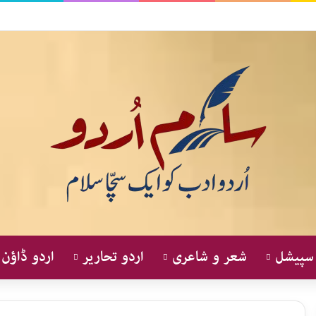
 سپیشل
شعر و شاعری
اردو تحاریر
اردو ڈاؤن 