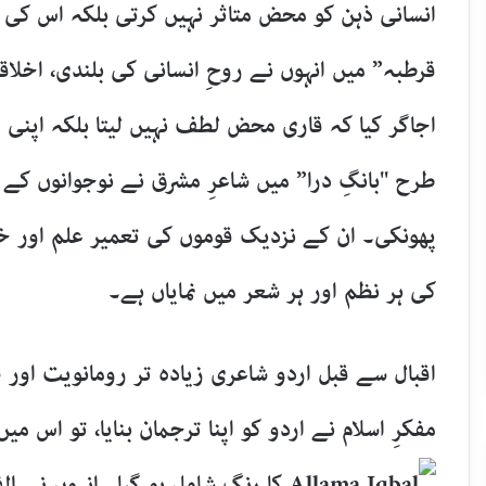
انسانی ذہن کو محض متاثر نہیں کرتی بلکہ اس کی
قرطبہ” میں انہوں نے روحِ انسانی کی بلندی، اخلا
اجاگر کیا کہ قاری محض لطف نہیں لیتا بلکہ اپنی
طرح "بانگِ درا” میں شاعرِ مشرق نے نوجوانوں ک
پھونکی۔ ان کے نزدیک قوموں کی تعمیر علم اور خو
کی ہر نظم اور ہر شعر میں نمایاں ہے۔
اقبال سے قبل اردو شاعری زیادہ تر رومانویت او
مفکرِ اسلام نے اردو کو اپنا ترجمان بنایا، تو اس 
کا رنگ شامل ہو گیا۔ انہوں نے ا