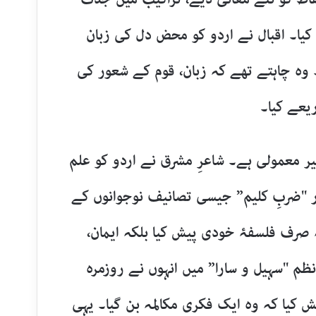
 کیا۔ اقبال نے اردو کو محض دل کی زبان
ا۔ وہ چاہتے تھے کہ زبان، قوم کے شعور کی
ریعے کیا۔
غیر معمولی ہے۔ شاعرِ مشرق نے اردو کو علم
 اور "ضربِ کلیم” جیسی تصانیف نوجوانوں کے
ہ صرف فلسفۂ خودی پیش کیا بلکہ ایمان،
م "سہیل و سارا” میں انہوں نے روزمرہ
کیا کہ وہ ایک فکری مکالمہ بن گیا۔ یہی