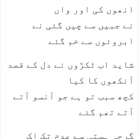
انھوں کی اور واں
نے جبیں سے چیں گئی نے
ابروئوں سے خم گئے
شاید اب ٹکڑوں نے دل کے قصد
آنکھوں کا کیا
کچھ سبب تو ہے جو آنسو آتے
آتے تھم گئے
گرچہ ہستی سے عدم تک اک