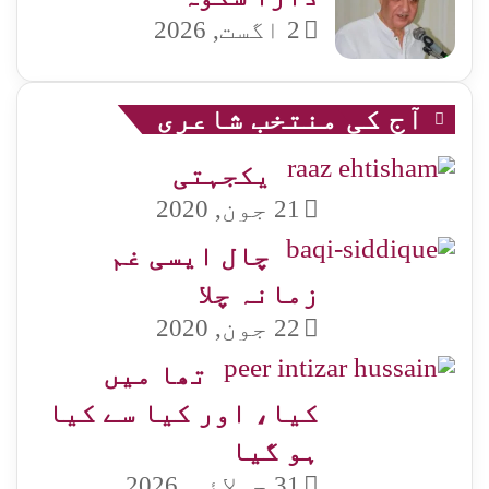
2 اگست, 2026
آج کی منتخب شاعری
یکجہتی
21 جون, 2020
چال ایسی غم
زمانہ چلا
22 جون, 2020
تھا میں
کیا، اور کیا سے کیا
ہو گیا
31 جولائی, 2026