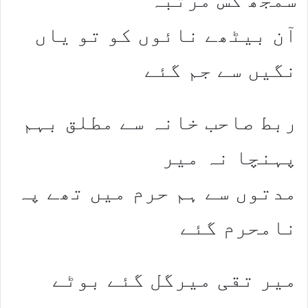
آن بیٹھے نائوں کو تو یاں
نگیں سے جم گئے
ربط صاحب خانہ سے مطلق بہم
پہنچا نہ میر
مدتوں سے ہم حرم میں تھے پہ
نامحرم گئے
میر تقی میرگل گئے بوٹے