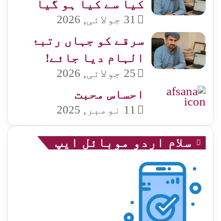
کیا سے کیا ہو گیا
31 جولائی, 2026
سرقے کو جہاں رتبۂ
الہام دیا جائے!
25 جولائی, 2026
احساس محبت
11 نومبر, 2025
سلام اردو موبائل ایپ