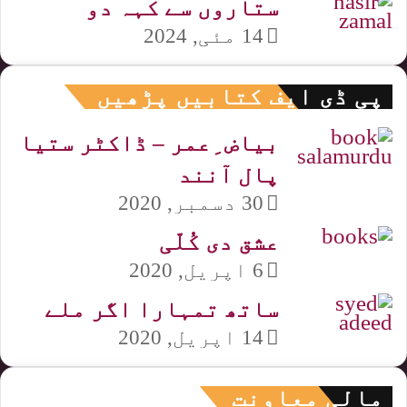
ستاروں سے کہہ دو
14 مئی, 2024
پی ڈی ایف کتابیں پڑھیں
بیاض ِعمر – ڈاکٹر ستیا
پال آنند
30 دسمبر, 2020
عشق دی کُلّی
6 اپریل, 2020
ساتھ تمہارا اگر ملے
14 اپریل, 2020
مالی معاونت