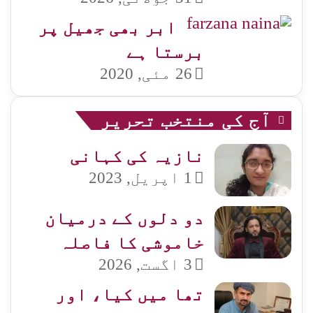
ابر بھی جھیل پر
برستا ہے
26 مئی, 2020
آج کی منتخب تحریر
نازیہ کی کہانی
1 اپریل, 2023
دو دلوں کے درمیان
خاموشی کا فاصلہ
3 اگست, 2026
تھا میں کیا، اور