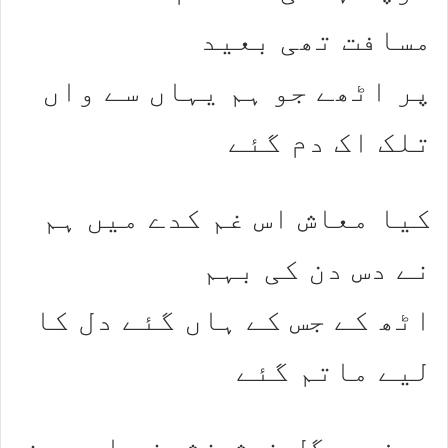
مسافت تھی بعید
پر اٹھے جو ہم یہاں سے واں
تلک اک دم گئے
کیا معاش اس غم کدے میں ہم
نے دس دن کی بہم
اٹھ کے جس کے ہاں گئے دل کا
لیے ماتم گئے
سبزہ و گل خوش نشینی اس چمن