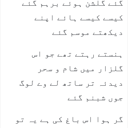
گئے گلشن ہوئے برہم گئے
کیسے کیسے ہائے اپنے
دیکھتے موسم گئے
ہنستے رہتے تھے جو اس
گلزار میں شام و سحر
دیدئہ تر ساتھ لے وے لوگ
جوں شبنم گئے
گر ہوا اس باغ کی ہے یہ تو