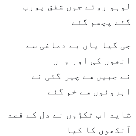
لوہو روتے جوں شفق پورب
گئے پچھم گئے
جی گیا یاں بے دماغی سے
انھوں کی اور واں
نے جبیں سے چیں گئی نے
ابروئوں سے خم گئے
شاید اب ٹکڑوں نے دل کے قصد
آنکھوں کا کیا