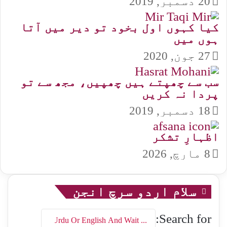
20 دسمبر, 2019
کیا کہوں اول بخود تو دیر میں آتا
ہوں میں
27 جون, 2020
سب سے چھپتے ہیں چھپیں، مجھ سے تو
پردا نہ کریں
18 دسمبر, 2019
اظہارِ تشکر
8 مارچ, 2026
سلام اردو سرچ انجن
Search for: