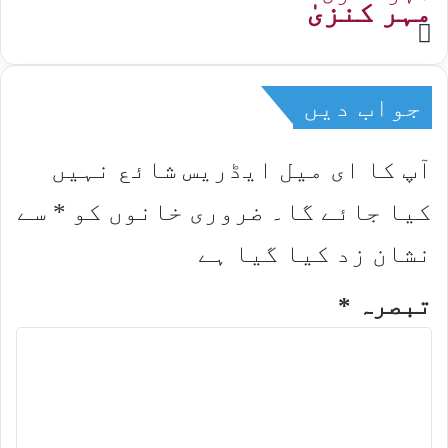
مہر کنزیٰ
Website
جواب دیں
آپ کا ای میل ایڈریس شائع نہیں
کیا جائے گا۔
ضروری خانوں کو
*
سے
نشان زد کیا گیا ہے
تبصرہ
*