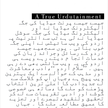
جیسے جیسے پرنٹ میڈیا کی جگہ
الیکٹرونک میڈیا نے اور
الیکٹرونگ میڈیا کی جگہ سوشل
میڈیا نے لی ہے تب سے انٹرنیٹ پہ
اردو کی ویب سائیٹس نے اپنی جگہ
خوب بنائی ۔ یوں سمجھیے جیسے
اردو کے رسائل وجرائد زبان کی
خدمات انجا م دیتے رہے ویسے ہی
اردو کی یہ ویب سائٹس بھی دے رہی
ہیں ۔ ’’سلام اردو ‘‘،ادب ،معاشرت
اور مذہب کے حوالے سے ایک بہترین
ویب پیج ہے ،جہاں آپ کو کلاسک سے
لے جدیدادب کا اعلیٰ ترین انتخاب
پڑھنے کو ملے گا ،ساتھ ہی خصوصی
گوشے اور ادبی تقریبات سے لے کر
تحقیق وتنقید،تبصرے اور تجزیے
کا عمیق مطالعہ ملے گا ۔ جہاں