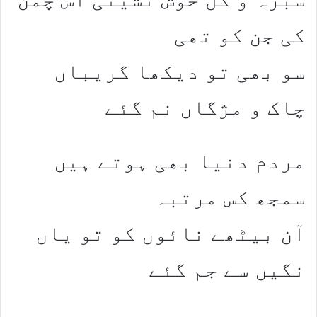
کی جن کو تھی
سو بھی تو دیکھا گریباں
چاک و مژگاں نم گئے
مردم دنیا بھی ہوتے ہیں
سمجھ کس مرتبہ
آن بیٹھے نائوں کو تو یاں
نگیں سے جم گئے