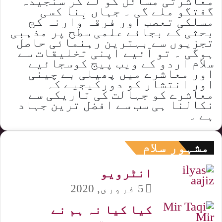
معاشرتی مسائل کو لے کر سنجیدہ
گفتگو ملے گی ۔ جہاں بِنا کسی
مسلکی تعصب اور فرقہ وارنہ کج
بحثی کے بجائے علمی سطح پر مذہبی
تجزیوں سے بہترین رہنمائی حاصل
ہوگی ۔ تو آئیے اپنی تخلیقات سے
سلام اردو کے ویب پیج کوسجائیے
اور معاشرے میں پھیلی بے چینی
اور انتشار کو دورکیجیے کہ
معاشرے کو جہالت کی تاریکی سے
نکالنا ہی سب سے افضل ترین جہاد
ہے ۔
مشہور سلام
انٹرویو
5 فروری, 2020
کیا کیا نہ ہم نے