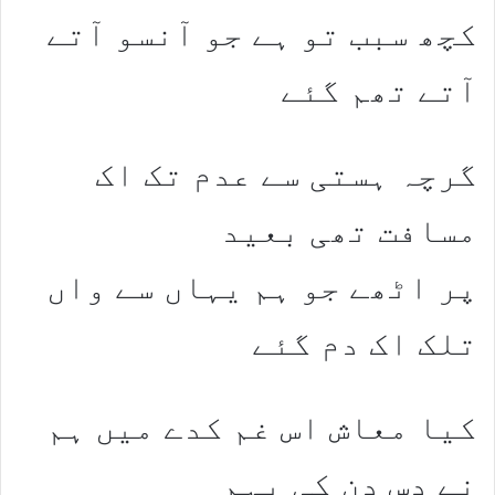
کچھ سبب تو ہے جو آنسو آتے
آتے تھم گئے
گرچہ ہستی سے عدم تک اک
مسافت تھی بعید
پر اٹھے جو ہم یہاں سے واں
تلک اک دم گئے
کیا معاش اس غم کدے میں ہم
نے دس دن کی بہم