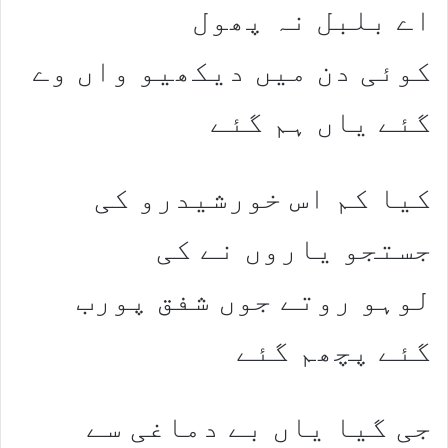
اے بلبل نہ پھول
کوئی دن میں دیکھیو واں وے
گئے یاں ہم گئے
کیا کم اس خورشیدرو کی
جستجو یاروں نے کی
لوہو روتے جوں شفق پورب
گئے پچھم گئے
جی گیا یاں بے دماغی سے