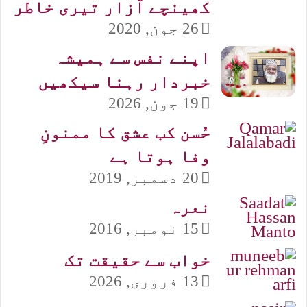
کھینچے آزار تیری خاطر
26 جون, 2020
اپنے نفس سے ہمیشہ
خبردار رہنا سیکھیں
19 جون, 2026
حُسن کب عشق کا ممنونِ
وفا ہوتا ہے
20 دسمبر, 2019
نعرہ
15 نومبر, 2016
خواب سے حقیقت تک
13 فروری, 2026