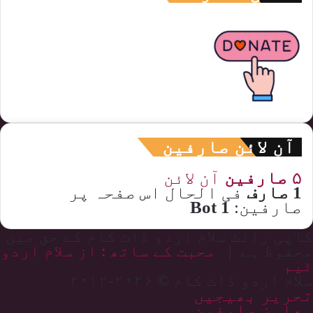
آن لائن صارفین
۵ صارفین
آن لائن
1 صارف
فی الحال اس صفحہ پر
صارفین:
1 Bot
کاپی رائٹ سلام اردو ڈاٹ کام کے حق میں
محفوظ ہے |
محبت کے ساتھ : از سلام اردو
ٹیم
سلام اردو ڈاٹ کام © ۲۰۲۶-۲۰۱۲
تحریر بھیجیں
معاون صارفین