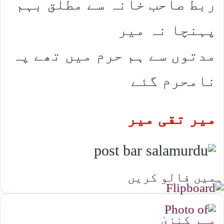
ربط صاحب خانہ سے مطلق بہم
پہنچا نہ میر
مدتوں سے ہم حرم میں تھے پہ
نامحرم گئے
میر تقی میر
ہمیں فالو کریں