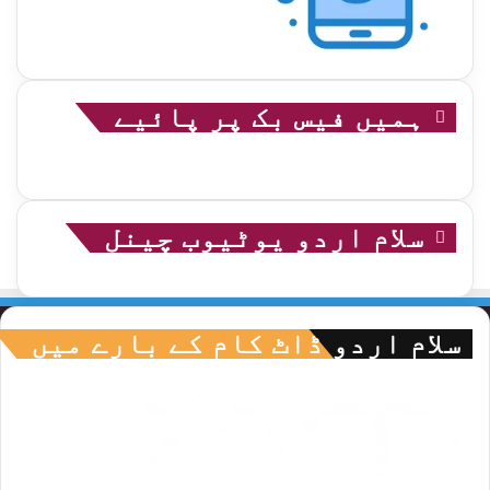
ہمیں فیس بک پر پائیے
سلام اردو یوٹیوب چینل
سلام اردو ڈاٹ کام کے بارے میں