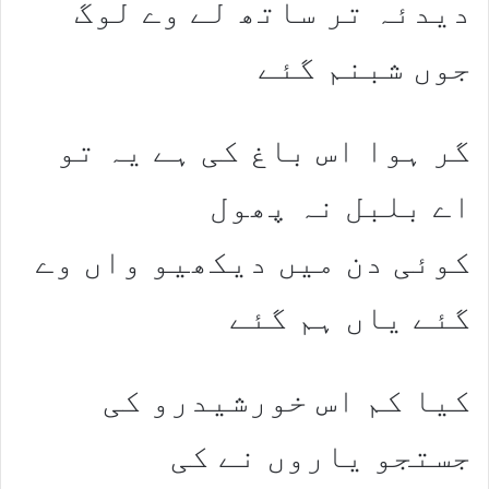
دیدئہ تر ساتھ لے وے لوگ
جوں شبنم گئے
گر ہوا اس باغ کی ہے یہ تو
اے بلبل نہ پھول
کوئی دن میں دیکھیو واں وے
گئے یاں ہم گئے
کیا کم اس خورشیدرو کی
جستجو یاروں نے کی