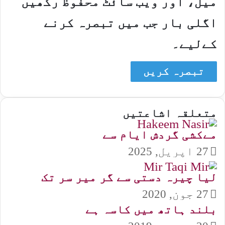
میل، اور ویب سائٹ محفوظ رکھیں
اگلی بار جب میں تبصرہ کرنے
کےلیے۔
متعلقہ اشاعتیں
مےکشی گردش ایام سے
27 اپریل, 2025
لیا چیرہ دستی سے گر میر سر تک
27 جون, 2020
بلند ہاتھ میں کاسہ ہے