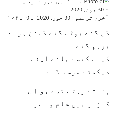
Send
مہر کنزیٰ
an
30 جون, 2020
email
آخری ترمیم : 30 جون, 2020
0
۲۷۶
گل گئے بوٹے گئے گلشن ہوئے
برہم گئے
کیسے کیسے ہائے اپنے
دیکھتے موسم گئے
ہنستے رہتے تھے جو اس
گلزار میں شام و سحر