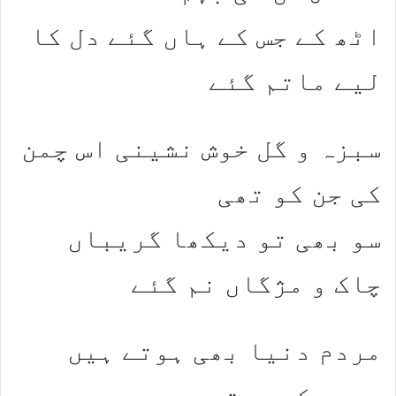
اٹھ کے جس کے ہاں گئے دل کا
لیے ماتم گئے
سبزہ و گل خوش نشینی اس چمن
کی جن کو تھی
سو بھی تو دیکھا گریباں
چاک و مژگاں نم گئے
مردم دنیا بھی ہوتے ہیں
سمجھ کس مرتبہ