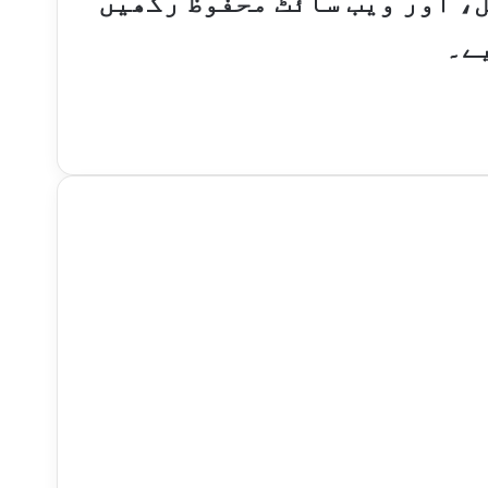
ل، اور ویب سائٹ محفوظ رکھیں
ے۔