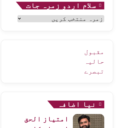
سلام اردو زمرہ جات
سلام
اردو
زمرہ
جات
مقبول
حالیہ
تبصرے
نیا اضافہ
امتیاز الحق