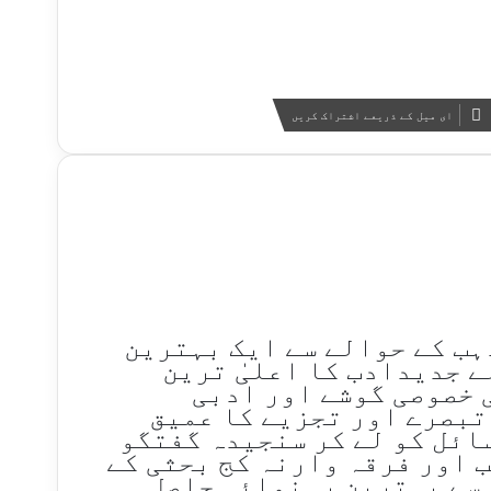
ای میل کے ذریعے اشتراک کریں
ذہب کے حوالے سے ایک بہترین
لے جدیدادب کا اعلیٰ ترین
 خصوصی گوشے اور ادبی
تبصرے اور تجزیے کا عمیق
ائل کو لے کر سنجیدہ گفتگو
ب اور فرقہ وارنہ کج بحثی کے
 سے بہترین رہنمائی حاصل