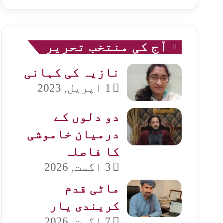
آج کی منتخب تحریر
نازیہ کی کہانی
1 اپریل, 2023
دو دلوں کے
درمیان خاموشی
کا فاصلہ
3 اگست, 2026
ماٹی قدم
کریندی یار
7 اگست, 2026