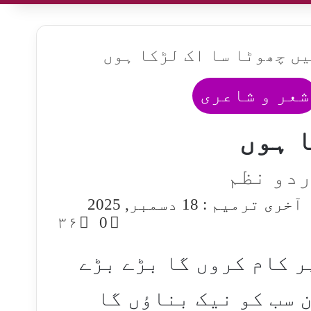
ں چھوٹا سا اک لڑکا ہوں
شعر و شاعری
 ہوں
ردو نظم
آخری ترمیم : 18 دسمبر, 2025
۳۶
0
ر کام کروں گا بڑے بڑے
 سب کو نیک بناؤں گا