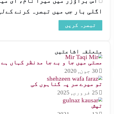
اس براؤزر میں میرا نام، ای می
اگلی بار جب میں تبصرہ کرنے کےلی
متعلقہ اشاعتیں
مستی میں جا و بے جا مدنظر کہاں ہے
30 جون, 2020
تو میرے سر پہ گناہوں کی
25 فروری, 2025
تپش