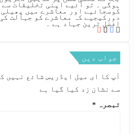
ہوگی ۔ تو آئیے اپنی تخلیقات سے 
کوسجائیے اور معاشرے میں پھیلی 
دورکیجیے کہ معاشرے کو جہالت کی 
افضل ترین جہاد ہے ۔
YouTube
Facebook
Website
X
جواب دیں
آپ کا ای میل ایڈریس شائع نہیں ک
سے نشان زد کیا گیا ہے
تبصرہ
*