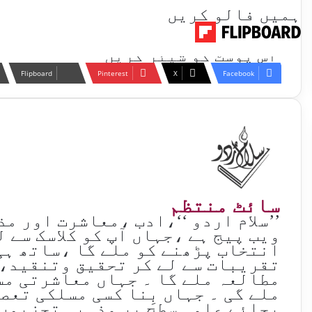
ہمیں فالو کریں
اس پوسٹ کو شیئر کریں
Flipboard
Pinterest
X
Facebook
سائٹ منتظم
’’سلام اردو ‘‘،ادب ،معاشرت اور م
ویب پیج ہے ،جہاں آپ کو کلاسک سے 
انتخاب پڑھنے کو ملے گا ،ساتھ ہی
تقریبات سے لے کر تحقیق وتنقید،
مطالعہ ملے گا ۔ جہاں معاشرتی مس
ملے گی ۔ جہاں بِنا کسی مسلکی تعص
بجائے علمی سطح پر مذہبی تجزیوں