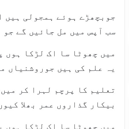
جوبچھڑے ہوئے ہمجولی ہیں ان
سب آپس میں مل جائیں گے جو 
میں چھوٹا سا اک لڑکا ہوں پ
یہ علم کی ہیں جوروشنیاں می
تعلیم کا پرچم لہرا کر میں 
بیکار گذاروں عمر بھلا کیوں
میں چھوٹا سا اک لڑکا ہوں پ