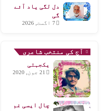
دل لگی یاد آئے
گی
7 اگست, 2026
آج کی منتخب شاعری
یکجہتی
21 جون, 2020
چال ایسی غم