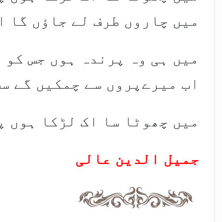
میں چاروں طرف لے جاؤں گا ا
میں ہی وہ پرندہ ہوں جس کو 
اب میرےپروں سے چمکیں گے سب
میں چھوٹا سا اک لڑکا ہوں پر
جمیل الدین عالی