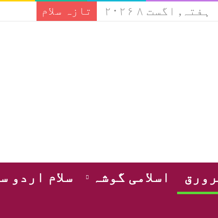
ہفتہ, اگست ۸ ۲۰۲۶
تازہ سلام
ورق
اسلامی گوشہ
سلام اردو س