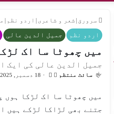
سرورق
|
شعر و شاعری
|
اردو نظم
|
می
اردو نظم
جمیل الدین عالی
میں چھوٹا سا اک لڑکا
جمیل الدین عالی کی ایک ا
Follow
Send
سائٹ منتظم
18 دسمبر, 2025
an
on
email
X
میں چھوٹا سا اک لڑکا ہوں پ
جتنے بھی لڑاکا لڑکے ہیں ان