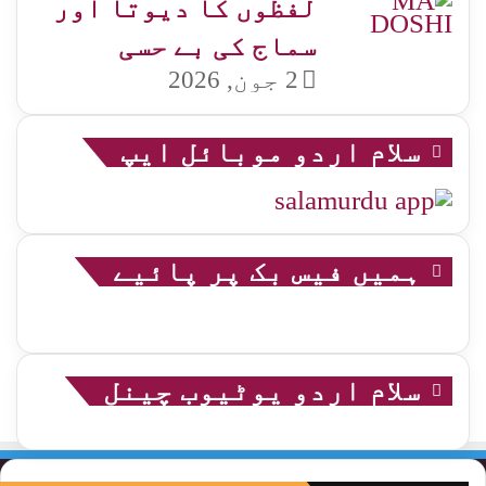
لفظوں کا دیوتا اور
سماج کی بے حسی
2 جون, 2026
سلام اردو موبائل ایپ
ہمیں فیس بک پر پائیے
سلام اردو یوٹیوب چینل