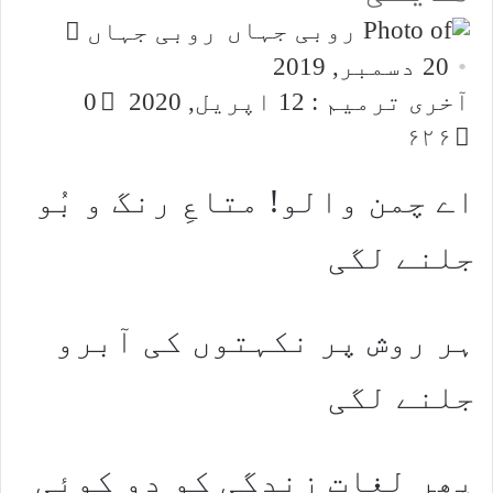
Send
روبی جہاں
an
20 دسمبر, 2019
email
آخری ترمیم : 12 اپریل, 2020
0
۶۲۶
اے چمن والو! متاعِ رنگ و بُو
جلنے لگی
ہر روش پر نکہتوں کی آبرو
جلنے لگی
پھر لغاتِ زندگی کو دو کوئی