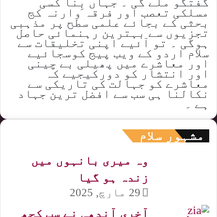
گفتگو ملے گی ۔ جہاں بِنا کسی
مسلکی تعصب اور فرقہ وارنہ کج
بحثی کے بجائے علمی سطح پر مذہبی
تجزیوں سے بہترین رہنمائی حاصل
ہوگی ۔ تو آئیے اپنی تخلیقات سے
سلام اردو کے ویب پیج کوسجائیے
اور معاشرے میں پھیلی بے چینی
اور انتشار کو دورکیجیے کہ
معاشرے کو جہالت کی تاریکی سے
نکالنا ہی سب سے افضل ترین جہاد
ہے ۔
مشہور سلام
وہ میری بانہوں میں
زندہ ہو گیا
29 مارچ, 2025
آخری آندھی نے سب کچھ