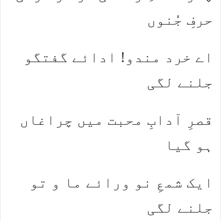
حرفِ جُنوں
اے خرد مندو! ادائے گفتگو
جلنے لگی
قصرِ آدابِ محبت میں چراغاں
ہو گیا
ایک شمعِ نو ورائے ما و تو
جلنے لگی