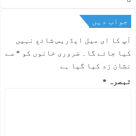
جواب دیں
آپ کا ای میل ایڈریس شائع نہیں
کیا جائے گا۔
ضروری خانوں کو
*
سے
نشان زد کیا گیا ہے
تبصرہ
*