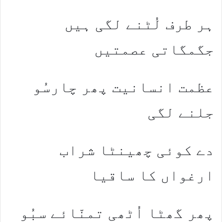
ہر طرف لُٹنے لگی ہیں
جگمگاتی عصمتیں
عظمت انسانیت پھر چارسُو
جلنے لگی
دے کوئی چھینٹا شراب
ارغواں کا ساقیا
پھر گھٹا اُٹھی تمنّائے سبُو