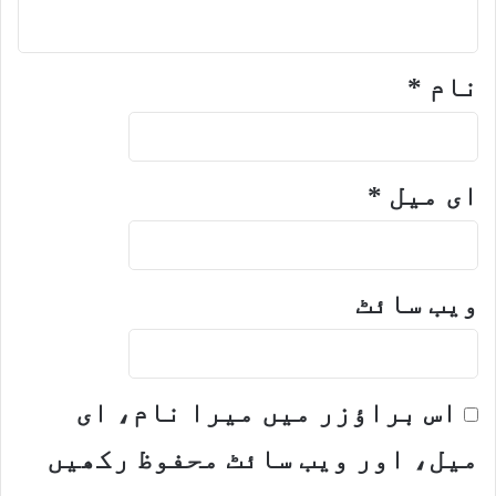
نام
*
ای میل
*
ویب‌ سائٹ
اس براؤزر میں میرا نام، ای
میل، اور ویب سائٹ محفوظ رکھیں