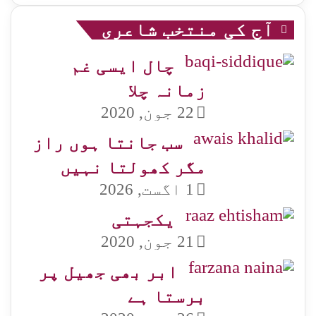
آج کی منتخب شاعری
چال ایسی غم
زمانہ چلا
22 جون, 2020
سب جانتا ہوں راز
مگر کھولتا نہیں
1 اگست, 2026
یکجہتی
21 جون, 2020
ابر بھی جھیل پر
برستا ہے