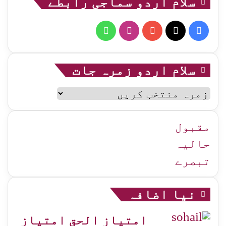
سلام اردو سماجی رابطے
WhatsApp
Instagram
YouTube
Facebook
X
سلام اردو زمرہ جات
سلام
اردو
زمرہ
جات
مقبول
حالیہ
تبصرے
نیا اضافہ
امتیاز الحق امتیاز