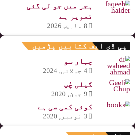
ہجر میں جو لی گئی
تصویر ہے
8 مارچ, 2026
پی ڈی ایف کتابیں پڑھیں
چہار سو
4 جولائی, 2024
گیلی چُپ
9 جون, 2020
کوئی کمی سی ہے
3 نومبر, 2020