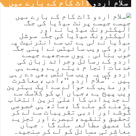
سلام اردو ڈاٹ کام کے بارے میں
جیسے جیسے پرنٹ میڈیا کی جگہ
الیکٹرونک میڈیا نے اور
الیکٹرونگ میڈیا کی جگہ سوشل
میڈیا نے لی ہے تب سے انٹرنیٹ پہ
اردو کی ویب سائیٹس نے اپنی جگہ
خوب بنائی ۔ یوں سمجھیے جیسے
اردو کے رسائل وجرائد زبان کی
خدمات انجا م دیتے رہے ویسے ہی
اردو کی یہ ویب سائٹس بھی دے رہی
ہیں ۔ ’’سلام اردو ‘‘،ادب ،معاشرت
اور مذہب کے حوالے سے ایک بہترین
ویب پیج ہے ،جہاں آپ کو کلاسک سے
لے جدیدادب کا اعلیٰ ترین انتخاب
پڑھنے کو ملے گا ،ساتھ ہی خصوصی
گوشے اور ادبی تقریبات سے لے کر
تحقیق وتنقید،تبصرے اور تجزیے
کا عمیق مطالعہ ملے گا ۔ جہاں
معاشرتی مسائل کو لے کر سنجیدہ