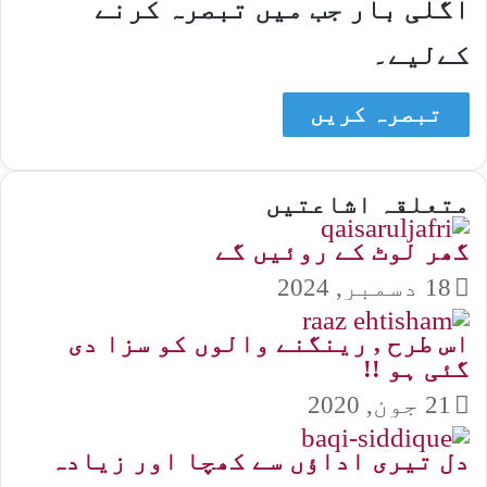
اگلی بار جب میں تبصرہ کرنے
کےلیے۔
متعلقہ اشاعتیں
گھر لوٹ کے روئیں گے
18 دسمبر, 2024
اس طرح , رینگنے والوں کو سزا دی
گئی ہو !!
21 جون, 2020
دل تیری اداؤں سے کھچا اور زیادہ