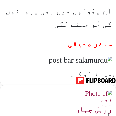
آج پھُولوں میں بھی پروانوں
کی خُو جلنے لگی
ساغر صدیقی
ہمیں فالو کریں
روبی جہاں
Website