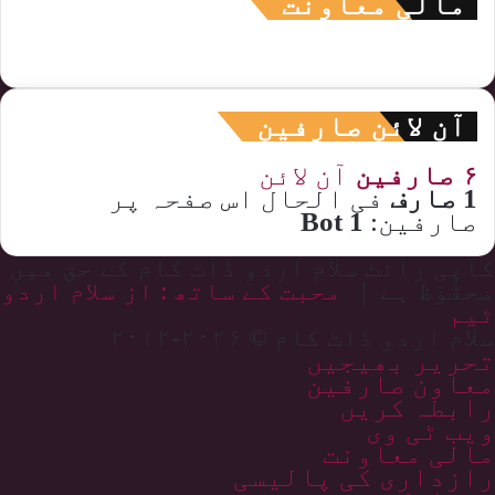
مالی معاونت
آن لائن صارفین
۶ صارفین
آن لائن
1 صارف
فی الحال اس صفحہ پر
صارفین:
1 Bot
کاپی رائٹ سلام اردو ڈاٹ کام کے حق میں
محفوظ ہے |
محبت کے ساتھ : از سلام اردو
ٹیم
سلام اردو ڈاٹ کام © ۲۰۲۶-۲۰۱۲
تحریر بھیجیں
معاون صارفین
رابطہ کریں
ویب ٹی وی
مالی معاونت
رازداری کی پالیسی