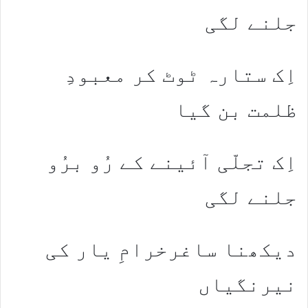
جلنے لگی
اِک ستارہ ٹوٹ کر معبودِ
ظلمت بن گیا
اِک تجلّی آئینے کے رُو برُو
جلنے لگی
دیکھنا ساغرخرامِ یار کی
نیرنگیاں