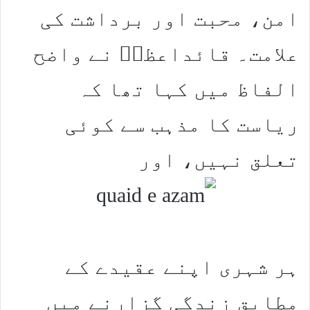
امن، محبت اور برداشت کی
علامت۔ قائداعظمؒ نے واضح
الفاظ میں کہا تھا کہ
ریاست کا مذہب سے کوئی
تعلق نہیں، اور
ہر شہری اپنے عقیدے کے
مطابق زندگی گزارنے میں