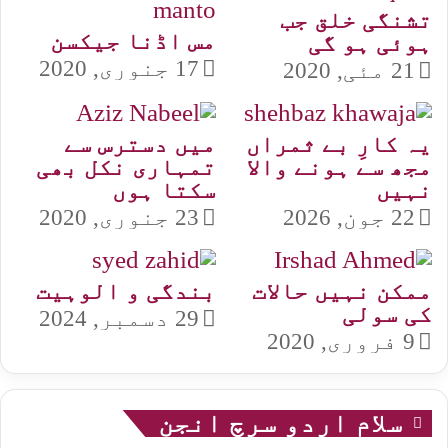
تشنگی خلق جب
مس اڈنا جیکسن
ہوئی ہو گی
17 جنوری, 2020
21 مئی, 2020
یہ کارِ بے ثمراں
میں دسترس سے
مجھ سے ہونے والا
تمہاری نکل بھی
نہیں
سکتا ہوں
22 جون, 2026
23 جنوری, 2020
ممکن نہیں حالات
بندگی و الوہیت
کی سولی
29 دسمبر, 2024
9 فروری, 2020
سلام اردو سرچ انجن