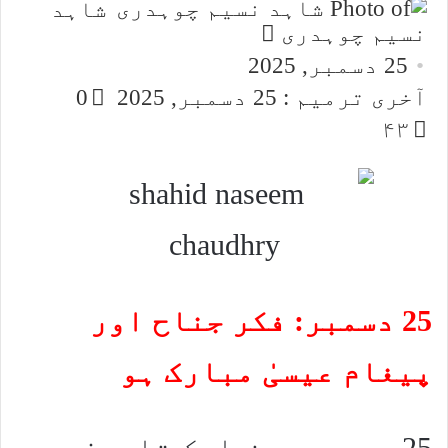
شاہد
Send
نسیم چوہدری
an
25 دسمبر, 2025
email
آخری ترمیم : 25 دسمبر, 2025
0
۴۳
25 دسمبر: فکر جناح اور
پیغام عیسیٰ مبارک ہو
25 دسمبر محض ایک تاریخ