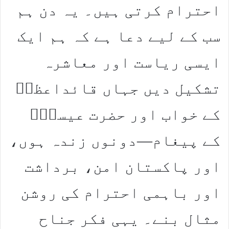
احترام کرتی ہیں۔ یہ دن ہم
سب کے لیے دعا ہے کہ ہم ایک
ایسی ریاست اور معاشرہ
تشکیل دیں جہاں قائداعظمؒ
کے خواب اور حضرت عیسیٰؑ
کے پیغام—دونوں زندہ ہوں،
اور پاکستان امن، برداشت
اور باہمی احترام کی روشن
مثال بنے۔ یہی فکر جناح