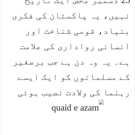
نہیں، یہ پاکستان کی فکری
بنیاد، قومی شناخت اور
انسانی رواداری کی علامت
ہے۔ یہ وہ دن ہے جب برصغیر
کے مسلمانوں کو ایک ایسے
رہنما کی ولادت نصیب ہوئی