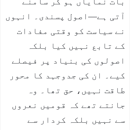
بات نمایاں ہو کر سامنے
آتی ہے—اصول پسندی۔ انہوں
نے سیاست کو وقتی مفادات
کے تابع نہیں کیا بلکہ
اصولوں کی بنیاد پر فیصلے
کیے۔ ان کی جدوجہد کا محور
طاقت نہیں، حق تھا۔ وہ
جانتے تھے کہ قومیں نعروں
سے نہیں بلکہ کردار سے