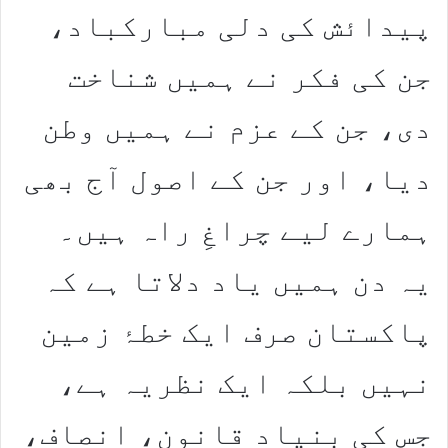
پیدائش کی دلی مبارکباد،
جن کی فکر نے ہمیں شناخت
دی، جن کے عزم نے ہمیں وطن
دیا، اور جن کے اصول آج بھی
ہمارے لیے چراغِ راہ ہیں۔
یہ دن ہمیں یاد دلاتا ہے کہ
پاکستان صرف ایک خطۂ زمین
نہیں بلکہ ایک نظریہ ہے،
جس کی بنیاد قانون، انصاف،