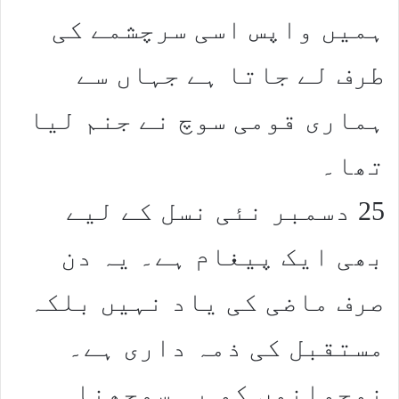
ہمیں واپس اسی سرچشمے کی
طرف لے جاتا ہے جہاں سے
ہماری قومی سوچ نے جنم لیا
تھا۔
25 دسمبر نئی نسل کے لیے
بھی ایک پیغام ہے۔ یہ دن
صرف ماضی کی یاد نہیں بلکہ
مستقبل کی ذمہ داری ہے۔
نوجوانوں کو یہ سمجھنا