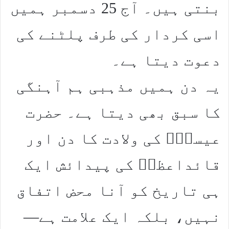
بنتی ہیں۔ آج 25 دسمبر ہمیں
اسی کردار کی طرف پلٹنے کی
دعوت دیتا ہے۔
یہ دن ہمیں مذہبی ہم آہنگی
کا سبق بھی دیتا ہے۔ حضرت
عیسیٰؑ کی ولادت کا دن اور
قائداعظمؒ کی پیدائش ایک
ہی تاریخ کو آنا محض اتفاق
نہیں، بلکہ ایک علامت ہے—