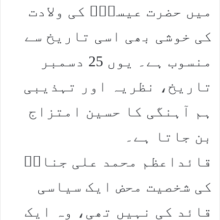
میں حضرت عیسیٰؑ کی ولادت
کی خوشی بھی اسی تاریخ سے
منسوب ہے۔ یوں 25 دسمبر
تاریخ، نظریہ اور تہذیبی
ہم آہنگی کا حسین امتزاج
بن جاتا ہے۔
قائداعظم محمد علی جناحؒ
کی شخصیت محض ایک سیاسی
قائد کی نہیں تھی، وہ ایک