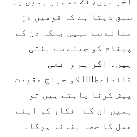
آخر میں، 25 دسمبر ہمیں یہ
سبق دیتا ہے کہ قومیں دن
منانے سے نہیں بلکہ دن کے
پیغام کو جینے سے بنتی
ہیں۔ اگر ہم واقعی
قائداعظمؒ کو خراجِ عقیدت
پیش کرنا چاہتے ہیں تو
ہمیں ان کے افکار کو اپنے
عمل کا حصہ بنانا ہوگا۔