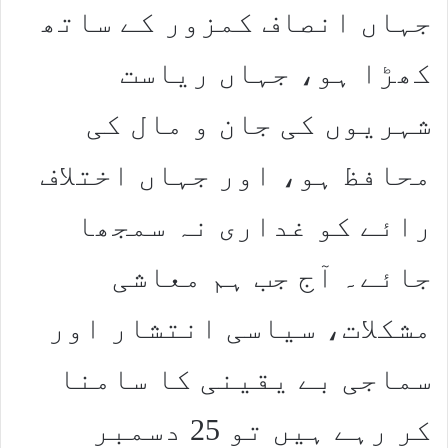
جہاں انصاف کمزور کے ساتھ
کھڑا ہو، جہاں ریاست
شہریوں کی جان و مال کی
محافظ ہو، اور جہاں اختلاف
رائے کو غداری نہ سمجھا
جائے۔ آج جب ہم معاشی
مشکلات، سیاسی انتشار اور
سماجی بے یقینی کا سامنا
کر رہے ہیں تو 25 دسمبر