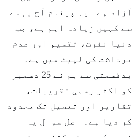
آزاد ہے۔ یہ پیغام آج پہلے
سے کہیں زیادہ اہم ہے، جب
دنیا نفرت، تقسیم اور عدم
برداشت کی لپیٹ میں ہے۔
بدقسمتی سے ہم نے 25 دسمبر
کو اکثر رسمی تقریبات،
تقاریر اور تعطیل تک محدود
کر دیا ہے۔ اصل سوال یہ
نہیں کہ ہم نے کتنے بینر