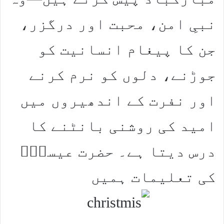
نبیِ امن، محبت اور درگزر،
جن کا پیغام انسانیت کو
جوڑنے، دلوں کو نرم کرنے
اور نفرت کے اندھیروں میں
امید کی روشنی بانٹنے کا
درس دیتا ہے۔ حضرت عیسیٰؑ
کی تعلیمات ہمیں