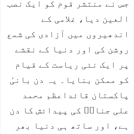
جس نے منتشر قوم کو ایک نصب
العین دیا، غلامی کے
اندھیروں میں آزادی کی شمع
روشن کی اور دنیا کے نقشے
پر ایک نئی ریاست کے قیام
کو ممکن بنایا۔ یہ دن بانیٔ
پاکستان قائداعظم محمد
علی جناحؒ کی پیدائش کا دن
ہے، اور ساتھ ہی دنیا بھر