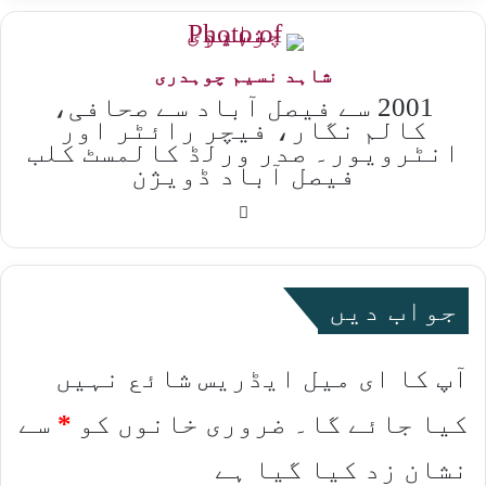
شاہد نسیم چوہدری
2001 سے فیصل آباد سے صحافی،
کالم نگار، فیچر رائٹر اور
انٹرویور۔ صدر ورلڈ کالمسٹ کلب
فیصل آباد ڈویژن
Website
جواب دیں
آپ کا ای میل ایڈریس شائع نہیں
کیا جائے گا۔
ضروری خانوں کو
*
سے
نشان زد کیا گیا ہے