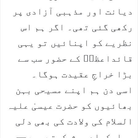
دیانت اور مذہبی آزادی پر
رکھی گئی تھی۔ اگر ہم اس
نظریے کو اپنائیں تو یہی
قائداعظمؒ کے حضور سب سے
بڑا خراجِ عقیدت ہوگا۔
اسی دن ہم اپنے مسیحی بہن
بھائیوں کو حضرت عیسیٰ علیہ
السلام کی ولادت کی بھی دلی
مبارکباد پیش کرتے ہیں—وہ