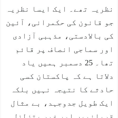
نظریہ تھے۔ ایک ایسا نظریہ
جو قانون کی حکمرانی، آئین
کی بالادستی، مذہبی آزادی
اور سماجی انصاف پر قائم
تھا۔ 25 دسمبر ہمیں یاد
دلاتا ہے کہ پاکستان کسی
حادثے کا نتیجہ نہیں بلکہ
ایک طویل جدوجہد، بے مثال
قربانیوں اور غیر متزلزل