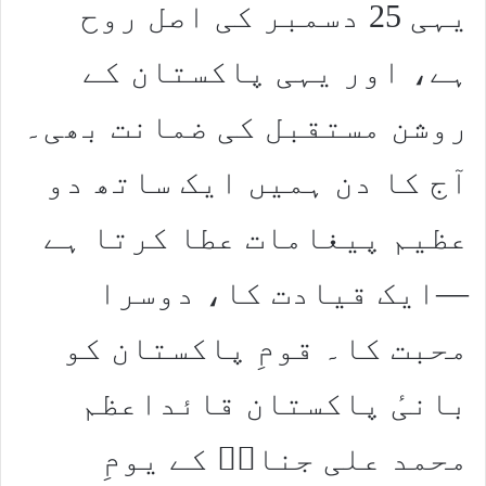
یہی 25 دسمبر کی اصل روح
ہے، اور یہی پاکستان کے
روشن مستقبل کی ضمانت بھی۔
آج کا دن ہمیں ایک ساتھ دو
عظیم پیغامات عطا کرتا ہے
—ایک قیادت کا، دوسرا
محبت کا۔ قومِ پاکستان کو
بانیٔ پاکستان قائداعظم
محمد علی جناحؒ کے یومِ