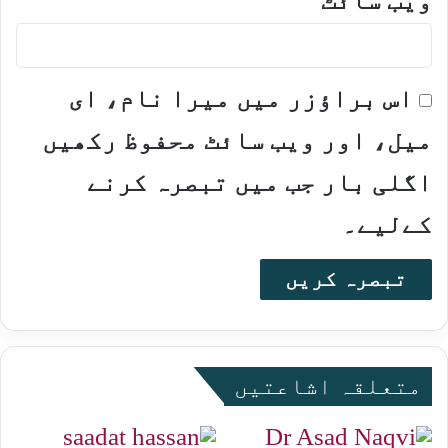
ویب‌ سائٹ
اس براؤزر میں میرا نام، ای
میل، اور ویب سائٹ محفوظ رکھیں
اگلی بار جب میں تبصرہ کرنے
کےلیے۔
متعلقہ اشاعتیں