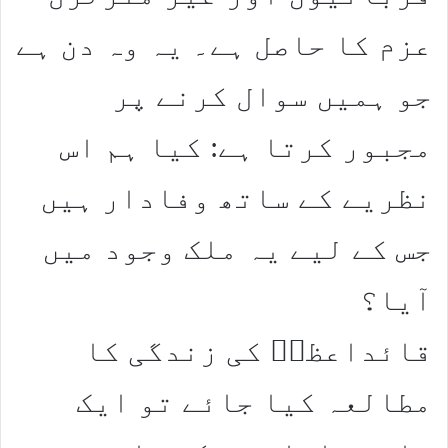
عزم کا حاصل ہے۔ یہ وہ دن ہے
جو ہمیں سوال کرنے پر
مجبور کرتا ہے: کیا ہم اس
نظریے کے ساتھ وفادار ہیں
جس کے لیے یہ ملک وجود میں
آیا؟
قائداعظمؒ کی زندگی کا
مطالعہ کیا جائے تو ایک