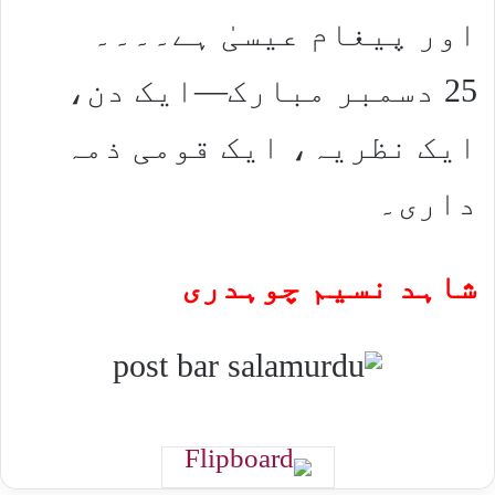
اور پیغام عیسیٰ ہے۔۔۔۔
25 دسمبر مبارک—ایک دن،
ایک نظریہ، ایک قومی ذمہ
داری۔
شاہد نسیم چوہدری