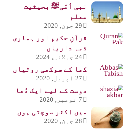
نبی اُمّیﷺ بحیثیت
معلم
29 جون, 2020
قرآنِ حکیم اور ہماری
ذمہ داریاں
24 جولائی, 2024
کھا کے سوکھی روٹیاں
27 اپریل, 2020
دوست کے لیے ایک دُعا
7 نومبر, 2020
میں اکثر سوچتی ہوں
28 جون, 2020