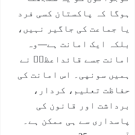
ہوگا کہ پاکستان کسی فرد
یا جماعت کی جاگیر نہیں،
بلکہ ایک امانت ہے—وہ
امانت جسے قائداعظمؒ نے
ہمیں سونپی۔ اس امانت کی
حفاظت تعلیم، کردار،
برداشت اور قانون کی
پاسداری سے ہی ممکن ہے۔