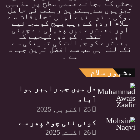
بحثی کے بجائے علمی سطح پر مذہبی
تجزیوں سے بہترین رہنمائی حاصل
ہوگی ۔ تو آئیے اپنی تخلیقات سے
سلام اردو کے ویب پیج کوسجائیے
اور معاشرے میں پھیلی بے چینی
اور انتشار کو دورکیجیے کہ
معاشرے کو جہالت کی تاریکی سے
نکالنا ہی سب سے افضل ترین جہاد
ہے ۔
مشہور سلام
دل میں جب راہبر ہوا
آباد
25 اکتوبر, 2025
کوئی نئی چوٹ پِھر سے
26 اگست, 2025