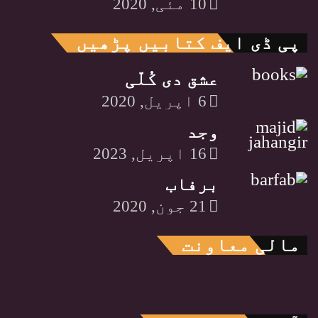
10 مئی, 2020
پی ڈی ایف کتابیں پڑھیں
عشق دی کُلّی
6 اپریل, 2020
وجد
16 اپریل, 2023
برفاب
21 جون, 2020
مالی معاونت