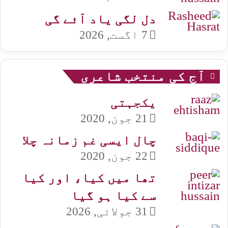
دل لگی یاد آئے گی
7 اگست, 2026
آج کی منتخب شاعری
یکجہتی
21 جون, 2020
چال ایسی غم زمانہ چلا
22 جون, 2020
تھا میں کیا، اور کیا
سے کیا ہو گیا
31 جولائی, 2026