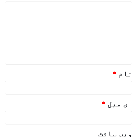
ت
ب
ص
ر
ہ
*
نام
*
ای میل
*
ویب‌ سائٹ