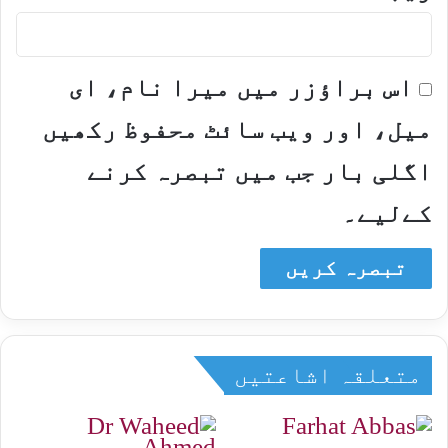
اس براؤزر میں میرا نام، ای
میل، اور ویب سائٹ محفوظ رکھیں
اگلی بار جب میں تبصرہ کرنے
کےلیے۔
متعلقہ اشاعتیں