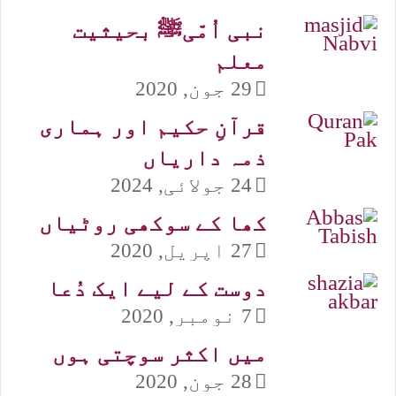
نبی اُمّیﷺ بحیثیت
معلم
29 جون, 2020
قرآنِ حکیم اور ہماری
ذمہ داریاں
24 جولائی, 2024
کھا کے سوکھی روٹیاں
27 اپریل, 2020
دوست کے لیے ایک دُعا
7 نومبر, 2020
میں اکثر سوچتی ہوں
28 جون, 2020