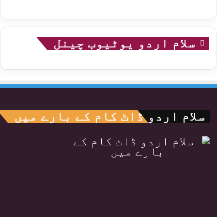
سلام اردو یوٹیوب چینل
سلام اردو ڈاٹ کام کے بارے میں