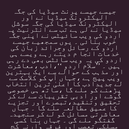
جیسے جیسے پرنٹ میڈیا کی جگہ
الیکٹرونک میڈیا نے اور
الیکٹرونگ میڈیا کی جگہ سوشل
میڈیا نے لی ہے تب سے انٹرنیٹ پہ
اردو کی ویب سائیٹس نے اپنی جگہ
خوب بنائی ۔ یوں سمجھیے جیسے
اردو کے رسائل وجرائد زبان کی
خدمات انجا م دیتے رہے ویسے ہی
اردو کی یہ ویب سائٹس بھی دے رہی
ہیں ۔ ’’سلام اردو ‘‘،ادب ،معاشرت
اور مذہب کے حوالے سے ایک بہترین
ویب پیج ہے ،جہاں آپ کو کلاسک سے
لے جدیدادب کا اعلیٰ ترین انتخاب
پڑھنے کو ملے گا ،ساتھ ہی خصوصی
گوشے اور ادبی تقریبات سے لے کر
تحقیق وتنقید،تبصرے اور تجزیے
کا عمیق مطالعہ ملے گا ۔ جہاں
معاشرتی مسائل کو لے کر سنجیدہ
گفتگو ملے گی ۔ جہاں بِنا کسی
مسلکی تعصب اور فرقہ وارنہ کج