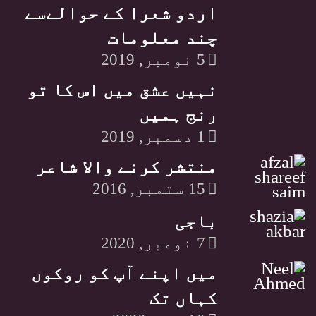
اردو شعرا کے حوالےسے
چند معلومات
5 نومبر, 2019
نہیں عشق میں اس کا تو
رنج ہمیں
1 دسمبر, 2019
منتشر کرنے والا شاعر
15 ستمبر, 2016
باجی
7 نومبر, 2020
میں اپنے آپ کو روکوں
کہاں تک