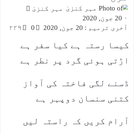
Send
مہر کنزیٰ
an
20 جون, 2020
email
آخری ترمیم : 20 جون, 2020
0
۲۲۹
کیسا رستہ ہے کیا سفر ہے
اڑتی ہوئی گرد پر نطر ہے
ڈسنے لگی فاختہ کی آواز
کتنی سنسان دوپہر ہے
آرام کریں کہ راستہ لیں