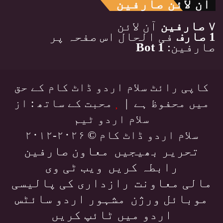
آن لائن صارفین
۷ صارفین
آن لائن
1 صارف
فی الحال اس صفحہ پر
صارفین:
1 Bot
کاپی رائٹ سلام اردو ڈاٹ کام کے حق
میں محفوظ ہے |
محبت کے ساتھ : از
سلام اردو ٹیم
سلام اردو ڈاٹ کام © ۲۰۲۶-۲۰۱۲
تحریر بھیجیں
معاون صارفین
رابطہ کریں
ویب ٹی وی
مالی معاونت
رازداری کی پالیسی
موبائل ورژن
مشہور اردو سائٹس
اردو میں ٹائپ کریں