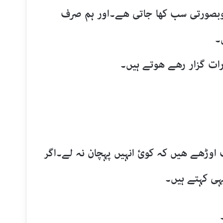
صورتی سب کھا جاتی ھے۔اور ہم صرف
۔
ات گزار رھے ھوتے ہیں۔
 اوڑھے ھیں کہ کوئ انہیں پہچان نہ لے۔اگر
ہی کہتے ہیں۔