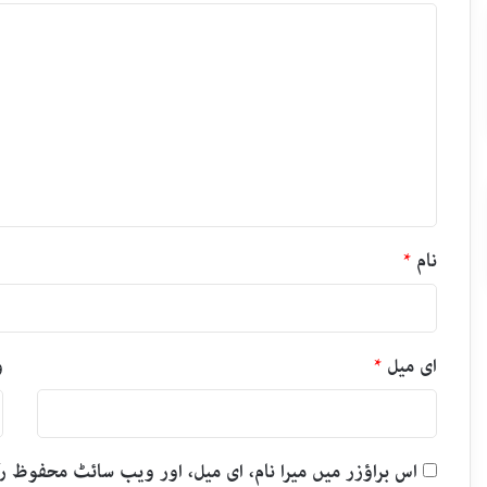
ت
ب
ص
ر
ہ
*
نام
*
ای میل
*
و
اس براؤزر میں میرا نام، ای میل، اور ویب سائٹ محفوظ 