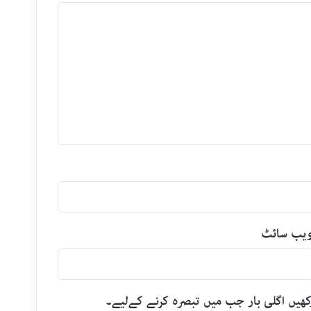
یب‌ سائٹ
رکھیں اگلی بار جب میں تبصرہ کرنے کےلیے۔