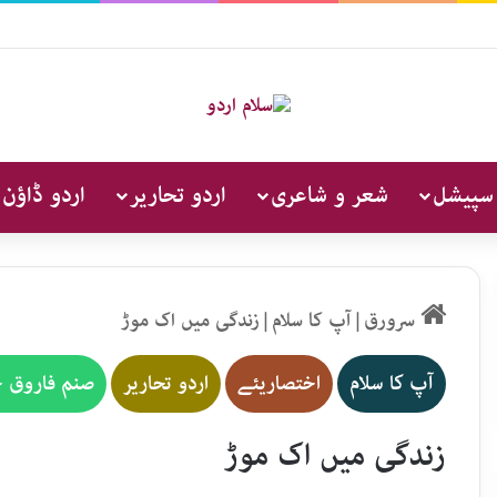
 سپیشل
شعر و شاعری
اردو تحاریر
اردو ڈاؤن 
سرورق
|
آپ کا سلام
|
زندگی میں اک موڑ
آپ کا سلام
اختصاریئے
اردو تحاریر
صنم فاروق 
زندگی میں اک موڑ