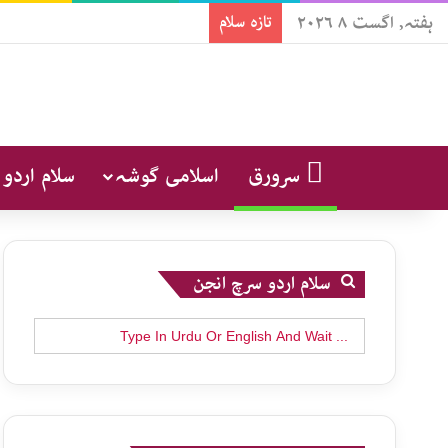
ہفتہ, اگست ۸ ۲۰۲۶
تازہ سلام
سرورق
اسلامی گوشہ
سلام اردو
سلام اردو سرچ انجن
Search
for: