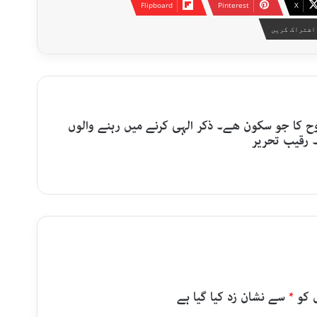
Flipboard
Pinterest
X
اشتراک کریں
 کا جو سکون ھے۔ ذکر الہی کرنے میں رہنے والوں
 رقیب تحریر
 کو
*
سے نشان زد کیا گیا ہے