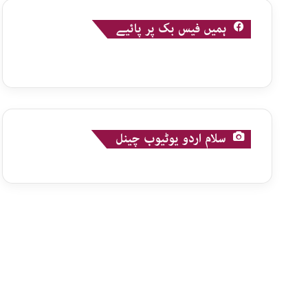
ہمیں فیس بک پر پائیے
سلام اردو یوٹیوب چینل