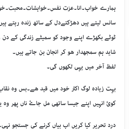
ہمارے خواب۔انا۔عزت نفس۔خواہشات۔محبت۔خوب
سانس لیتے ہیں دھڑکتےدل کے ساتھ زندہ رہتے ہیں
ٹوٹے بکھڑے اپنے وجود کو سمیٹے زندگی کے دن ر
شاید ہم سمجھدار ھو کر انجان بن جاتے ہیں۔
لفظ آخر میں یہی لکھوں گی۔
بہت زیادہ لوگ اکثر خود میں قید ھے۔بس وہ نقاب
کوئ انہیں اپنے جیسا ساتھی مل جاۓ ناں پھر وہ ی
درد تحریر کیا کریں اب بیاں کرنے کی جستجو نہی۔