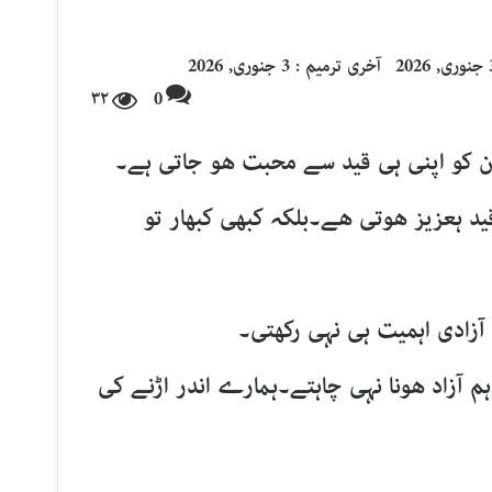
 2026
آخری ترمیم : 3 جنوری, 2026
۳۲
0
ن کو اپنی ہی قید سے محبت ھو جاتی ہے۔
قید ہعزیز ھوتی ھے۔بلکہ کبھی کبھار تو
آزادی اہمیت ہی نہی رکھتی۔
م آزاد ھونا نہی چاہتے۔ہمارے اندر اڑنے کی