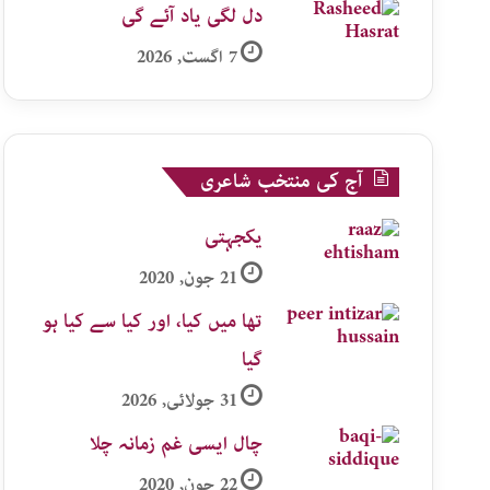
دل لگی یاد آئے گی
7 اگست, 2026
آج کی منتخب شاعری
یکجہتی
21 جون, 2020
تھا میں کیا، اور کیا سے کیا ہو
گیا
31 جولائی, 2026
چال ایسی غم زمانہ چلا
22 جون, 2020