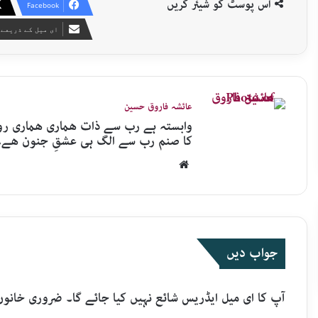
اس پوسٹ کو شیئر کریں
Facebook
ای میل کے ذریعے 
عائشہ فاروق حسین
وابستہ ہے رب سے ذات ھماری ھماری روح
کا صنم رب سے الگ ہی عشقِ جنون ھے۔
Website
جواب دیں
آپ کا ای میل ایڈریس شائع نہیں کیا جائے گا۔
ضروری خانوں