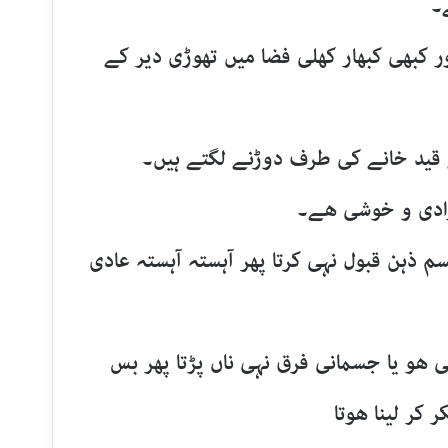
۔
 کبھی کبھار کھلی فضا میں تھوڑی دیر کے
ے قید خانے کی طرف دوڑنے لگتے ہیں۔
زادی و خوشی ھے۔
 ذہن قبول نہی کرتا پھر آہستہ آہستہ عادی
نی ھو یا جسمانی فرق نہی ناں پڑتا پھر بس
 کر لینا ھوتا