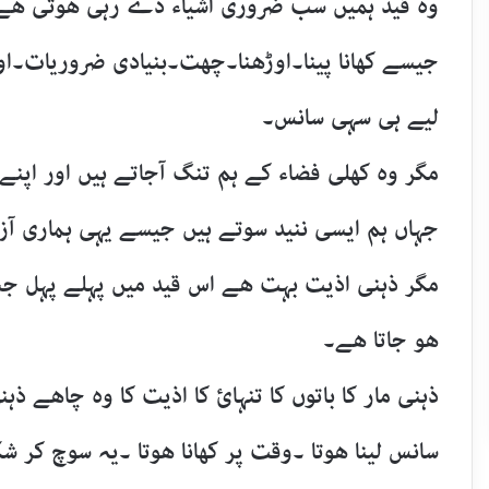
وہ قید ہمیں سب ضروری اشیاء دے رہی ھوتی ھے
جیسے کھانا پینا۔اوڑھنا۔چھت۔بنیادی ضروریات۔اور
لیے ہی سہی سانس۔
مگر وہ کھلی فضاء کے ہم تنگ آجاتے ہیں اور اپن
جہاں ہم ایسی ننید سوتے ہیں جیسے یہی ہماری آ
مگر ذہنی اذیت بہت ھے اس قید میں پہلے پہل جسم
ھو جاتا ھے۔
ذہنی مار کا باتوں کا تنہائ کا اذیت کا وہ چاھے ذہ
سانس لینا ھوتا ۔وقت پر کھانا ھوتا ۔یہ سوچ کر شکر