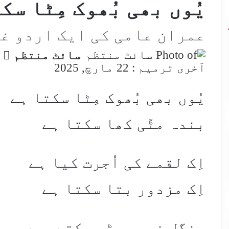
یُوں بھی بُھوک مِٹا سک
عمران عامی کی ایک اردو غ
w
سائٹ منتظم
n
آخری ترمیم : 22 مارچ, 2025
X
یُوں بھی بُھوک مِٹا سکتا ہے
بندہ مٹّی کھا سکتا ہے
اِک لقمے کی اُجرت کیا ہے
اِک مزدور بتا سکتا ہے
جنگل نوحہ پڑھ سکتے ہیں