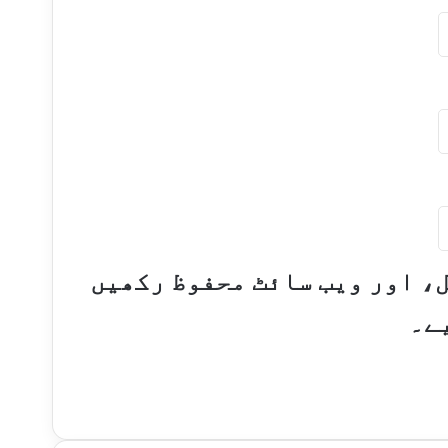
ل، اور ویب سائٹ محفوظ رکھیں
ے۔