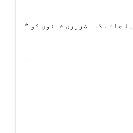
یا جائے گا۔
ضروری خانوں کو
*