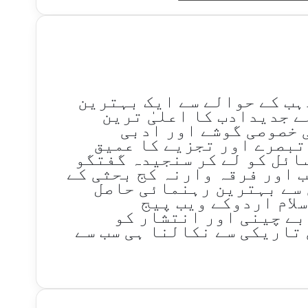
ذہب کے حوالے سے ایک بہترین
لے جدیدادب کا اعلیٰ ترین
 خصوصی گوشے اور ادبی
تبصرے اور تجزیے کا عمیق
ائل کو لے کر سنجیدہ گفتگو
ب اور فرقہ وارنہ کج بحثی کے
 سے بہترین رہنمائی حاصل
سلام اردوکے ویب پیج
بے چینی اور انتشار کو
تاریکی سے نکالنا ہی سب سے