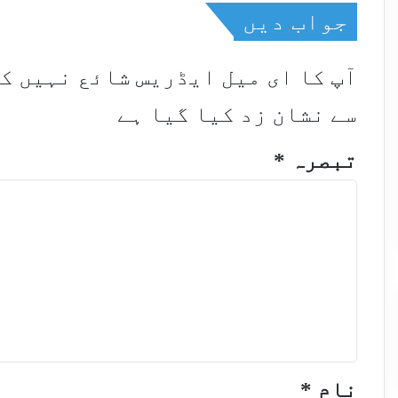
جواب دیں
آپ کا ای میل ایڈریس شائع نہیں ک
سے نشان زد کیا گیا ہے
تبصرہ
*
نام
*