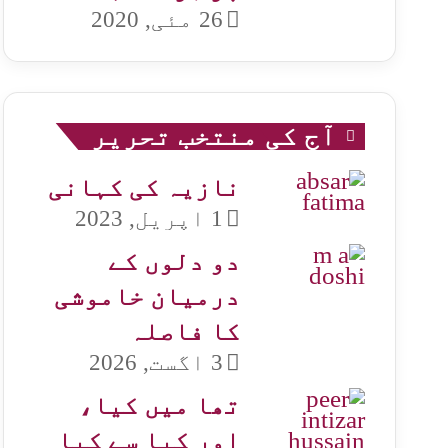
26 مئی, 2020
آج کی منتخب تحریر
نازیہ کی کہانی
1 اپریل, 2023
دو دلوں کے
درمیان خاموشی
کا فاصلہ
3 اگست, 2026
تھا میں کیا،
اور کیا سے کیا