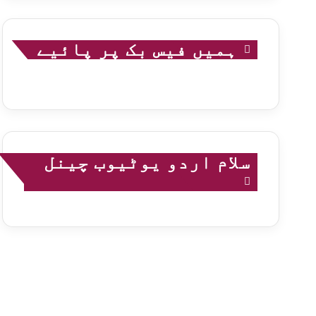
ہمیں فیس بک پر پائیے
سلام اردو یوٹیوب چینل