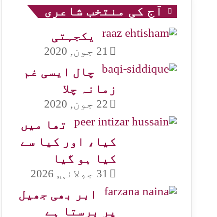
آج کی منتخب شاعری
یکجہتی
21 جون, 2020
چال ایسی غم
زمانہ چلا
22 جون, 2020
تھا میں
کیا، اور کیا سے
کیا ہو گیا
31 جولائی, 2026
ابر بھی جھیل
پر برستا ہے