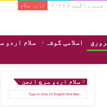
جمعہ, اگست ۷ ۲۰۲۶
تازہ سلام
ورق
اسلامی گوشہ
سلام اردو س
سلام اردو سرچ انجن
Search
for: