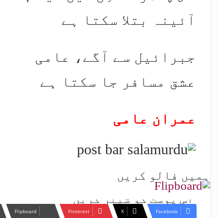
آئینہ بتلا سکتا ہے
جبرائیل سے آگے، عامی
عشق مسافر جا سکتا ہے
عمران عامی
ہمیں فالو کریں
اس پوسٹ کو شیئر کریں
Flipboard
Pinterest
X
Facebook