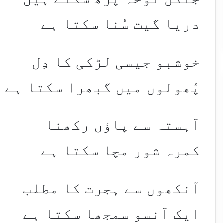
دریا گیت سُنا سکتا ہے
خوشبو جیسی لڑکی کا دِل
پُھولوں میں گبھرا سکتا ہے
آہستہ سے پاؤں رکھنا
کمرہ شور مچا سکتا ہے
آنکھوں سے ہجرت کا مطلب
ایک آنسو سمجھا سکتا ہے