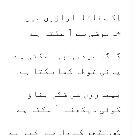
اِک سناٹا آوازوں میں
خاموشی سے آ سکتا ہے
گنگا سیدھی بہہ سکتی ہے
پانی غوطہ کھا سکتا ہے
بیماروں سی شکل بناؤ
کوئی دیکھنے آ سکتا ہے
کس پتّھر کے دِل میں کیا ہے