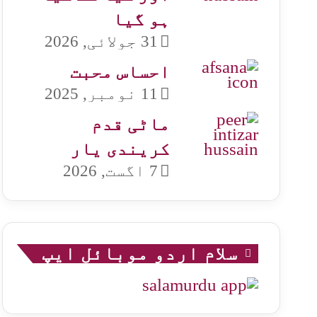
ہو گیا
31 جولائی, 2026
احساس محبت
11 نومبر, 2025
ماٹی قدم
کریندی یار
7 اگست, 2026
سلام اردو موبائل ایپ