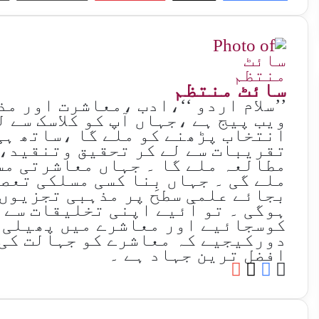
سائٹ منتظم
’’سلام اردو ‘‘،ادب ،معاشرت اور م
ویب پیج ہے ،جہاں آپ کو کلاسک سے 
انتخاب پڑھنے کو ملے گا ،ساتھ ہی
تقریبات سے لے کر تحقیق وتنقید،
مطالعہ ملے گا ۔ جہاں معاشرتی مس
ملے گی ۔ جہاں بِنا کسی مسلکی تعص
بجائے علمی سطح پر مذہبی تجزیوں
ہوگی ۔ تو آئیے اپنی تخلیقات سے 
کوسجائیے اور معاشرے میں پھیلی 
دورکیجیے کہ معاشرے کو جہالت کی 
افضل ترین جہاد ہے ۔
YouTube
Facebook
Website
X